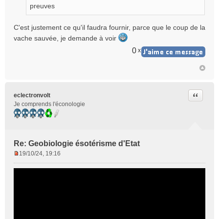
g
preuves
e
n
C'est justement ce qu'il faudra fournir, parce que le coup de la
o
vache sauvée, je demande à voir
n
l
0
x
u
Citer
eclectronvolt
Je comprends l'éconologie
Re: Geobiologie ésotérisme d'Etat
19/10/24, 19:16
M
e
s
s
a
g
e