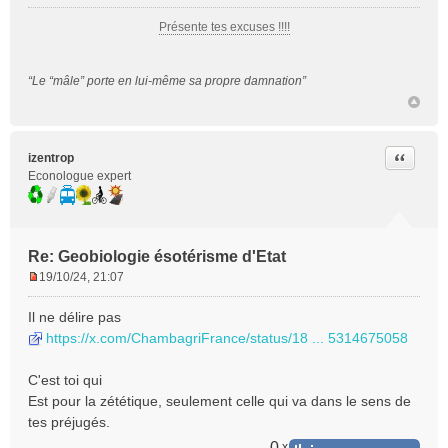
o
Présente tes excuses !!!!
n
l
u
“Le “mâle” porte en lui-même sa propre damnation”
Citer
izentrop
Econologue expert
Re: Geobiologie ésotérisme d'Etat
19/10/24, 21:07
M
e
Il ne délire pas
s
https://x.com/ChambagriFrance/status/18 ... 5314675058
s
a
C'est toi qui
g
e
Est pour la zététique, seulement celle qui va dans le sens de
n
tes préjugés.
o
0
x