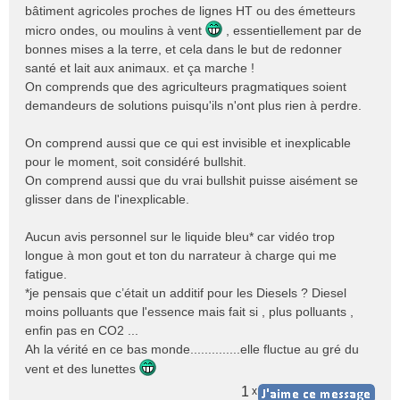
e
bâtiment agricoles proches de lignes HT ou des émetteurs
n
micro ondes, ou moulins à vent
, essentiellement par de
o
bonnes mises a la terre, et cela dans le but de redonner
n
santé et lait aux animaux. et ça marche !
l
On comprends que des agriculteurs pragmatiques soient
u
demandeurs de solutions puisqu'ils n'ont plus rien à perdre.
On comprend aussi que ce qui est invisible et inexplicable
pour le moment, soit considéré bullshit.
On comprend aussi que du vrai bullshit puisse aisément se
glisser dans de l'inexplicable.
Aucun avis personnel sur le liquide bleu* car vidéo trop
longue à mon gout et ton du narrateur à charge qui me
fatigue.
*je pensais que c’était un additif pour les Diesels ? Diesel
moins polluants que l'essence mais fait si , plus polluants ,
enfin pas en CO2 ...
Ah la vérité en ce bas monde..............elle fluctue au gré du
vent et des lunettes
1
x