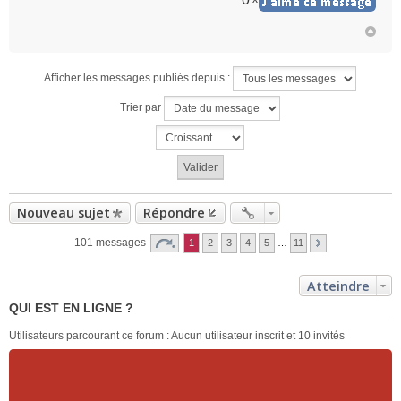
n
l
u
Afficher les messages publiés depuis :
Trier par
Nouveau sujet
Répondre
101 messages
1
2
3
4
5
…
11
Atteindre
QUI EST EN LIGNE ?
Utilisateurs parcourant ce forum : Aucun utilisateur inscrit et 10 invités