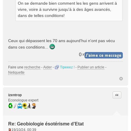
On se demande bien comment les les gens arrivent à
a
g
vivre, voire à survivre jusqu'à à des âges avancés,
e
dans de telles conditions!
n
o
n
l
Ceux qui dépassent les 70 ans aujourd'hui n'ont pas vécu
u
dans ces conditions...
0
x
Faire une
recherche
-
Aider
-
Tipeeez !
-
Publier un article
-
Netiquette
Citer
izentrop
Econologue expert
Re: Geobiologie ésotérisme d'Etat
19/10/24, 00:39