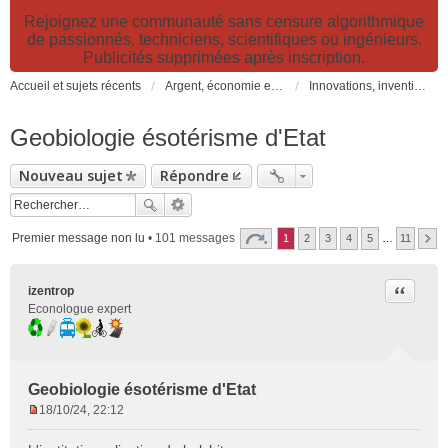
Rejoignez une communauté sans censure algorithmique
de passionnés, techniciens, scientifiques ou ingénieurs.
Publicités supprimées après inscription.
Accueil et sujets récents
Argent, économie et finance. Alimentation et agriculture. Développement durable, pollution de l'air et catastrophes. Gestion des déchets.
Innovations, inventions, brevets et idées pour le développement durable
Geobiologie ésotérisme d'Etat
Nouveau sujet
Répondre
Premier message non lu
• 101 messages
1
2
3
4
5
…
11
Citer
izentrop
Econologue expert
Geobiologie ésotérisme d'Etat
18/10/24, 22:12
M
e