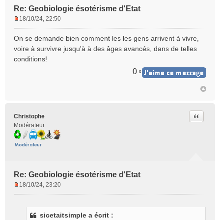
Re: Geobiologie ésotérisme d'Etat
18/10/24, 22:50
M
e
On se demande bien comment les les gens arrivent à vivre,
s
voire à survivre jusqu'à à des âges avancés, dans de telles
s
conditions!
a
g
0
x
e
n
o
n
l
Citer
Christophe
u
Modérateur
Re: Geobiologie ésotérisme d'Etat
18/10/24, 23:20
M
e
s
sicetaitsimple a écrit :
s