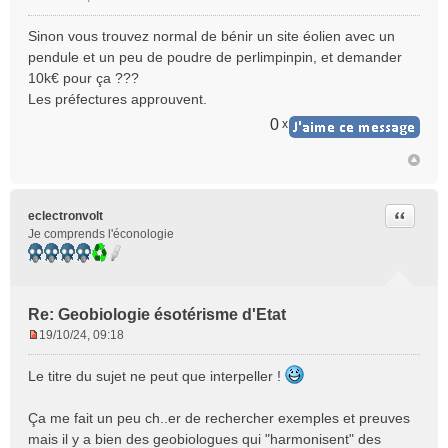
M
e
Sinon vous trouvez normal de bénir un site éolien avec un
s
pendule et un peu de poudre de perlimpinpin, et demander
s
10k€ pour ça ???
a
Les préfectures approuvent.
g
e
0
x
n
o
n
l
u
Citer
eclectronvolt
Je comprends l'éconologie
Re: Geobiologie ésotérisme d'Etat
19/10/24, 09:18
M
e
Le titre du sujet ne peut que interpeller !
s
s
Ça me fait un peu ch..er de rechercher exemples et preuves
a
mais il y a bien des geobiologues qui "harmonisent" des
g