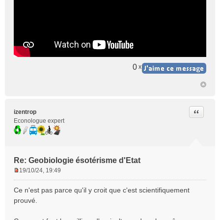
n
o
n
l
u
0
x
Citer
izentrop
Econologue expert
Re: Geobiologie ésotérisme d'Etat
19/10/24, 19:49
M
e
Ce n'est pas parce qu'il y croit que c'est scientifiquement
s
prouvé.
s
a