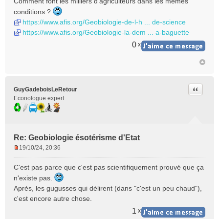
Comment font les milliers d'agriculteurs dans les mêmes
g
e
conditions ?
n
https://www.afis.org/Geobiologie-de-l-h ... de-science
o
https://www.afis.org/Geobiologie-la-dem ... a-baguette
n
0
x
l
u
Citer
GuyGadeboisLeRetour
Econologue expert
Re: Geobiologie ésotérisme d'Etat
19/10/24, 20:36
M
e
C'est pas parce que c'est pas scientifiquement prouvé que ça
s
n'existe pas.
s
Après, les gugusses qui délirent (dans "c'est un peu chaud"),
a
c'est encore autre chose.
g
e
1
x
n