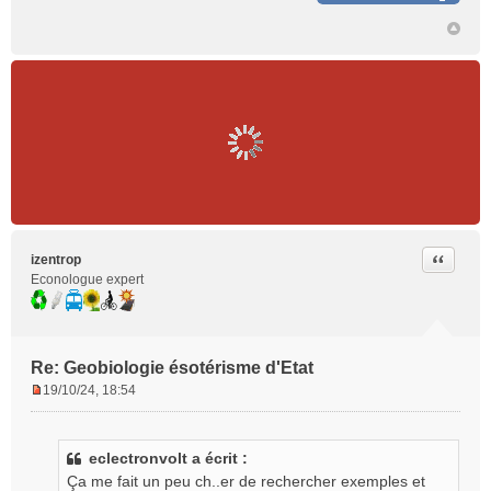
Citer
izentrop
Econologue expert
Re: Geobiologie ésotérisme d'Etat
19/10/24, 18:54
M
e
s
eclectronvolt a écrit :
s
Ça me fait un peu ch..er de rechercher exemples et
a