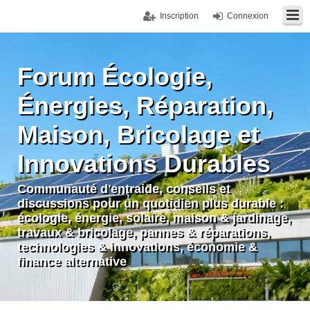
Inscription
Connexion
Forum Écologie,
Énergies, Réparation,
Maison, Bricolage et
Innovations Durables
Communauté d'entraide, conseils et
discussions pour un quotidien plus durable :
écologie, énergie, solaire, maison & jardinage,
travaux & bricolage, pannes & réparations,
technologies & innovations, économie &
finance alternative