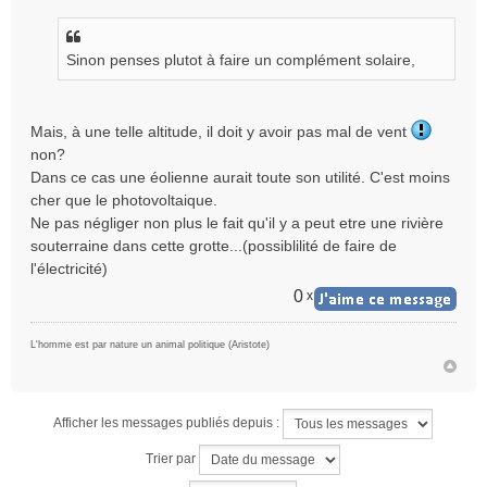
e
s
s
Sinon penses plutot à faire un complément solaire,
a
g
e
n
Mais, à une telle altitude, il doit y avoir pas mal de vent
o
non?
n
Dans ce cas une éolienne aurait toute son utilité. C'est moins
l
u
cher que le photovoltaique.
Ne pas négliger non plus le fait qu'il y a peut etre une rivière
souterraine dans cette grotte...(possiblilité de faire de
l'électricité)
0
x
L'homme est par nature un animal politique (Aristote)
Afficher les messages publiés depuis :
Trier par