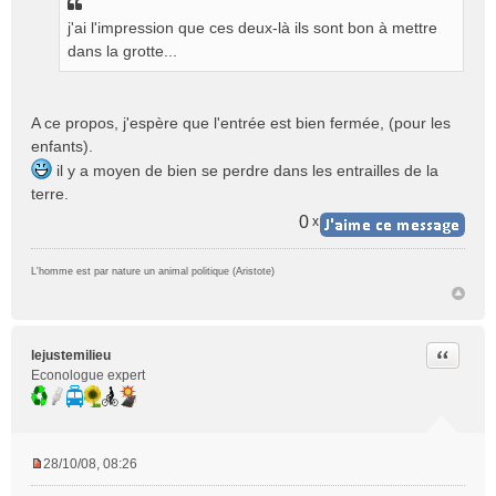
s
j'ai l'impression que ces deux-là ils sont bon à mettre
a
g
dans la grotte...
e
n
o
A ce propos, j'espère que l'entrée est bien fermée, (pour les
n
enfants).
l
u
il y a moyen de bien se perdre dans les entrailles de la
terre.
0
x
L'homme est par nature un animal politique (Aristote)
Citer
lejustemilieu
Econologue expert
28/10/08, 08:26
M