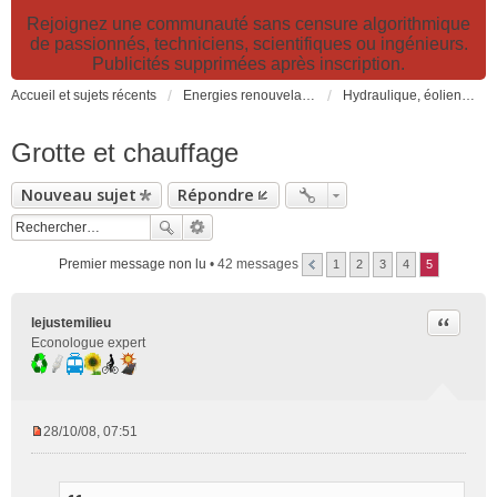
Rejoignez une communauté sans censure algorithmique
de passionnés, techniciens, scientifiques ou ingénieurs.
Publicités supprimées après inscription.
Accueil et sujets récents
Energies renouvelables et fossiles, énergie solaire, biocarburants et changement climatique
Hydraulique, éoliennes, géothermie, énergies marines, biogaz...
Grotte et chauffage
Nouveau sujet
Répondre
Premier message non lu
• 42 messages
1
2
3
4
5
Citer
lejustemilieu
Econologue expert
28/10/08, 07:51
M
e
s