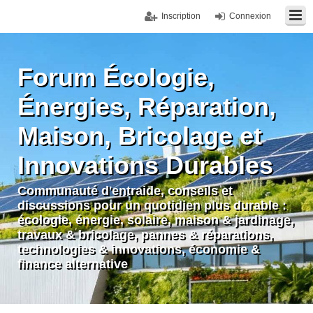
Inscription
Connexion
Forum Écologie,
Énergies, Réparation,
Maison, Bricolage et
Innovations Durables
Communauté d'entraide, conseils et
discussions pour un quotidien plus durable :
écologie, énergie, solaire, maison & jardinage,
travaux & bricolage, pannes & réparations,
technologies & innovations, économie &
finance alternative