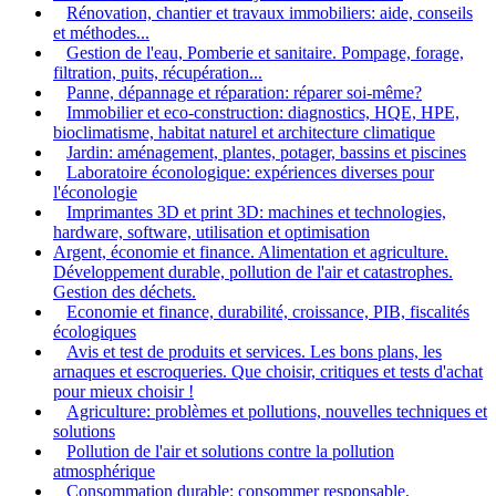
Rénovation, chantier et travaux immobiliers: aide, conseils
et méthodes...
Gestion de l'eau, Pomberie et sanitaire. Pompage, forage,
filtration, puits, récupération...
Panne, dépannage et réparation: réparer soi-même?
Immobilier et eco-construction: diagnostics, HQE, HPE,
bioclimatisme, habitat naturel et architecture climatique
Jardin: aménagement, plantes, potager, bassins et piscines
Laboratoire éconologique: expériences diverses pour
l'éconologie
Imprimantes 3D et print 3D: machines et technologies,
hardware, software, utilisation et optimisation
Argent, économie et finance. Alimentation et agriculture.
Développement durable, pollution de l'air et catastrophes.
Gestion des déchets.
Economie et finance, durabilité, croissance, PIB, fiscalités
écologiques
Avis et test de produits et services. Les bons plans, les
arnaques et escroqueries. Que choisir, critiques et tests d'achat
pour mieux choisir !
Agriculture: problèmes et pollutions, nouvelles techniques et
solutions
Pollution de l'air et solutions contre la pollution
atmosphérique
Consommation durable: consommer responsable,