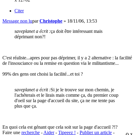
Citer
Message non lu
par
Christophe
»
18/11/06, 13:53
saveplanet a écrit :
ça doit être intéressant mais
déprimant non?!
C'est réaliste...apres pour pas déprimer, il y a 2 alternative : la facilité
de l'insouciance ou la remise en question via le militantisme...
99% des gens ont choisi la facilité...et toi ?
saveplanet a écrit :
Si je le trouve sur mon chemin, je
l'achéterais et le lirais mais comme ça, du premier coup
d'oeil sur la page d'accueil du site, ça ne me tente pas
plus que ça.
En quoi cela est génant que cela soit sur la page d'accueil ?!?
Faire une
recherche
-
Aider
-
Tipeeez !
-
Publier un article
-
0
x