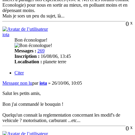
Econologie) pour nous en sortir au mieux, en polluant moins et en
dépensant moins.
Mais je sors un peu du sujet, là...
0
x
iota
Bon éconologue!
Messages :
269
Inscription :
16/08/06, 13:45
Localisation :
planete terre
Citer
Message non lu
par
iota
»
26/10/06, 10:05
Salut les petits amis,
Bon j'ai commandé le bouquin !
Quelqu'un connait la reglementation concernant les modif's de
vehicule ? motorisation, carburant ...etc...
0
x