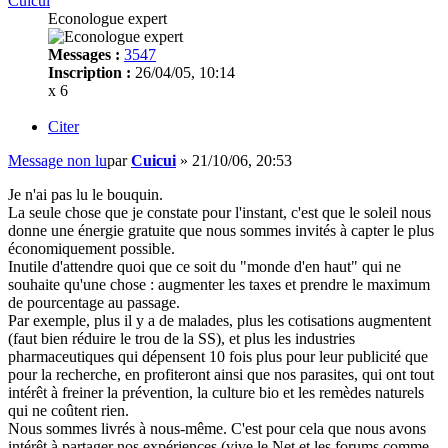
Cuicui
Econologue expert
Messages :
3547
Inscription :
26/04/05, 10:14
x 6
Citer
Message non lu
par
Cuicui
»
21/10/06, 20:53
Je n'ai pas lu le bouquin.
La seule chose que je constate pour l'instant, c'est que le soleil nous
donne une énergie gratuite que nous sommes invités à capter le plus
économiquement possible.
Inutile d'attendre quoi que ce soit du "monde d'en haut" qui ne
souhaite qu'une chose : augmenter les taxes et prendre le maximum
de pourcentage au passage.
Par exemple, plus il y a de malades, plus les cotisations augmentent
(faut bien réduire le trou de la SS), et plus les industries
pharmaceutiques qui dépensent 10 fois plus pour leur publicité que
pour la recherche, en profiteront ainsi que nos parasites, qui ont tout
intérêt à freiner la prévention, la culture bio et les remèdes naturels
qui ne coûtent rien.
Nous sommes livrés à nous-même. C'est pour cela que nous avons
intérêt à partager nos expériences (vive le Net et les forums comme