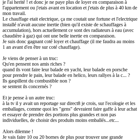
je l'ai herité ! et donc je ne paye plus de loyer en comparaison à
l'appartement ou j'etais avant en location et j'etais de plus à 40 km de
mon travail.
Le chauffage etait electrique, ça me coutait une fortune et l'electrique
installé n'avait aucune inertie (bien qu'il existe de schauffages à
accumulation), hors actuellement ce sont des radiateurs à eau (avec
chaudière à gaz) qui ont une belle inertie en comparaison.
Je suis donc gagnant coté loyer et chauffage (il me faudra au moins
1 an avant d'en être sur coté chauffage).
Je viens de penser à un truc:
Qu'en pensent nos amis riches ?
quand ils vont faire leur balade en yacht, leur balade en porsche
pour prendre le pain, leur balade en helico, leurs rallyes à la c... ?
Ils gaspillent du combustible non ?
se sentent ils concernés ?
Et je pense à un autre truc:
à la tv il y avait un reportage sur direct8 je crois, sur l'ecologie et les
emballages, comme quoi les "gens" devraient faire gaffe à leur achat
et essayer de prendre des portions plus grandes et non pas
individuelles, de choisir des produits moins emballés...etc...
Alors dilemne !
Je vais faire 10 ou 20 bornes de plus pour trouver une grande