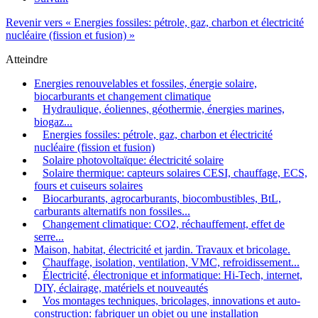
Revenir vers « Energies fossiles: pétrole, gaz, charbon et électricité
nucléaire (fission et fusion) »
Atteindre
Energies renouvelables et fossiles, énergie solaire,
biocarburants et changement climatique
Hydraulique, éoliennes, géothermie, énergies marines,
biogaz...
Energies fossiles: pétrole, gaz, charbon et électricité
nucléaire (fission et fusion)
Solaire photovoltaïque: électricité solaire
Solaire thermique: capteurs solaires CESI, chauffage, ECS,
fours et cuiseurs solaires
Biocarburants, agrocarburants, biocombustibles, BtL,
carburants alternatifs non fossiles...
Changement climatique: CO2, réchauffement, effet de
serre...
Maison, habitat, électricité et jardin. Travaux et bricolage.
Chauffage, isolation, ventilation, VMC, refroidissement...
Électricité, électronique et informatique: Hi-Tech, internet,
DIY, éclairage, matériels et nouveautés
Vos montages techniques, bricolages, innovations et auto-
construction: fabriquer un objet ou une installation