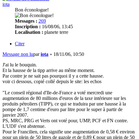
iota
Bon éconologue!
Messages :
269
Inscription :
16/08/06, 13:45
Localisation :
planete terre
Citer
Message non lu
par
iota
»
18/11/06, 10:50
J'ai lu le bouquin.
Et la hausse de la tipp arrive au même moment.
Par contre je ne sait pas pourquoi il y a cette hausse.
voir ci dessous, copié collé depuis le site: les echos
"Le conseil régional d'Ile-de-France a voté mercredi une
augmentation de 80 millions d'euros de la taxe intérieure sur les
produits pétroliers (TIPP), ce qui se traduira par une hausse à la
pompe de 1,7 centime d'euro par litre pour le super à partir de
janvier 2007.
PS, MRC, PRG et Verts ont voté pour, UMP, PCF et FN contre.
L'UDF s'est abstenue.
Pour le Francilien, cela signifie une augmentation de 0,58 € environ
pour un plein de 50 litres de gazole et de 0,89 € pour un plein de 50