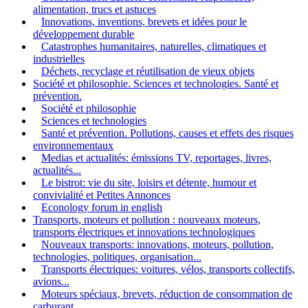
alimentation, trucs et astuces
Innovations, inventions, brevets et idées pour le
développement durable
Catastrophes humanitaires, naturelles, climatiques et
industrielles
Déchets, recyclage et réutilisation de vieux objets
Société et philosophie. Sciences et technologies. Santé et
prévention.
Société et philosophie
Sciences et technologies
Santé et prévention. Pollutions, causes et effets des risques
environnementaux
Medias et actualités: émissions TV, reportages, livres,
actualités...
Le bistrot: vie du site, loisirs et détente, humour et
convivialité et Petites Annonces
Econology forum in english
Transports, moteurs et pollution : nouveaux moteurs,
transports électriques et innovations technologiques
Nouveaux transports: innovations, moteurs, pollution,
technologies, politiques, organisation...
Transports électriques: voitures, vélos, transports collectifs,
avions...
Moteurs spéciaux, brevets, réduction de consommation de
carburant