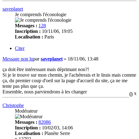
saveplanet
Je comprends l'éconologie
Messages :
128
Inscription :
10/11/06, 19:05
Localisation :
Paris
Citer
Message non lu
par
saveplanet
»
18/11/06, 13:48
ça doit être intéressant mais déprimant non?!
Si je le trouve sur mon chemin, je l'achéterais et le lirais mais comme
ça, du premier coup d'oeil sur la page d'accueil du site, ça ne me
tente pas plus que ça.
Ensemble, nous parviendrons à les changer
0
x
Christophe
Modérateur
Messages :
82086
Inscription :
10/02/03, 14:06
Localisation :
Planète Serre
x 12702