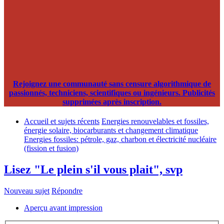
Rejoignez une communauté sans censure algorithmique de
passionnés, techniciens, scientifiques ou ingénieurs. Publicités
supprimées après inscription.
Accueil et sujets récents
Energies renouvelables et fossiles,
énergie solaire, biocarburants et changement climatique
Energies fossiles: pétrole, gaz, charbon et électricité nucléaire
(fission et fusion)
Lisez "Le plein s'il vous plait", svp
Nouveau sujet
Répondre
Aperçu avant impression