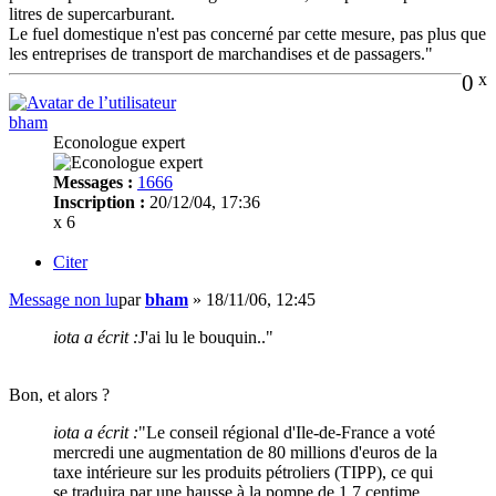
litres de supercarburant.
Le fuel domestique n'est pas concerné par cette mesure, pas plus que
les entreprises de transport de marchandises et de passagers."
0
x
bham
Econologue expert
Messages :
1666
Inscription :
20/12/04, 17:36
x 6
Citer
Message non lu
par
bham
»
18/11/06, 12:45
iota a écrit :
J'ai lu le bouquin.."
Bon, et alors ?
iota a écrit :
"Le conseil régional d'Ile-de-France a voté
mercredi une augmentation de 80 millions d'euros de la
taxe intérieure sur les produits pétroliers (TIPP), ce qui
se traduira par une hausse à la pompe de 1,7 centime