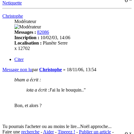
Netiquette
Christophe
Modérateur
Messages :
82086
Inscription :
10/02/03, 14:06
Localisation :
Planète Serre
x 12702
Citer
Message non lu
par
Christophe
»
18/11/06, 13:54
bham a écrit :
iota a écrit :
J'ai lu le bouquin.."
Bon, et alors ?
Tu pourrais l'acheter ou au moins le lire...Noël approche...
Faire une
recherche
-
Aider
-
Tipeeez !
-
Publier un article
-
x