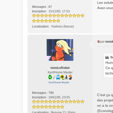
e
Les solut
s
Messages :
67
Avez-vous 
s
Inscription :
15/12/05, 17:53
a
g
e
Localisation :
Yvelines (france)
n
o
n
l
par
nono
M
u
e
s
f
s
Humm
a
g
Ce q
nonoLeRobot
e
Kyot'Home Master
tech
n
o
n
l
Messages :
790
C'est ça q
u
Inscription :
19/01/05, 23:55
des projet
on a la v
(Econologi
Localisation :
Beaune 21 / Paris