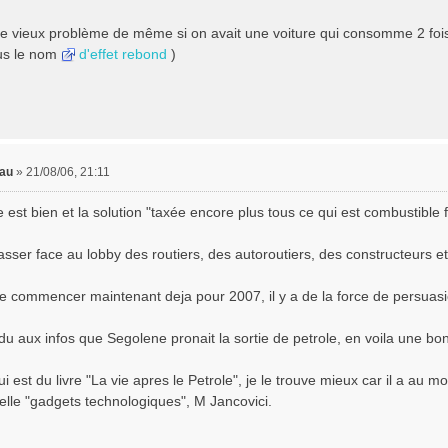
 le vieux problème de même si on avait une voiture qui consomme 2 fois 
us le nom
d'effet rebond
)
dau
»
21/08/06, 21:11
re est bien et la solution "taxée encore plus tous ce qui est combustible fo
asser face au lobby des routiers, des autoroutiers, des constructeurs et
e commencer maintenant deja pour 2007, il y a de la force de persuasi
du aux infos que Segolene pronait la sortie de petrole, en voila une bo
i est du livre "La vie apres le Petrole", je le trouve mieux car il a au m
elle "gadgets technologiques", M Jancovici.