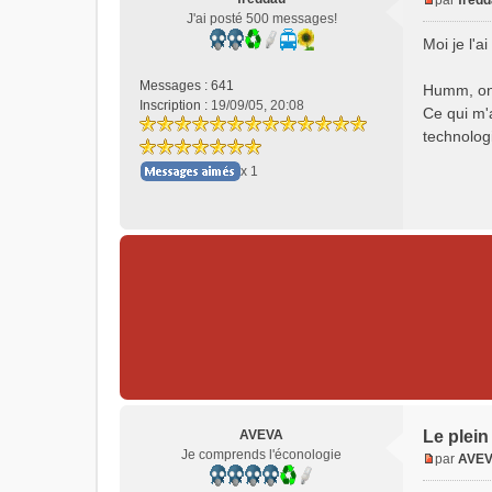
par
fred
M
J'ai posté 500 messages!
e
Moi je l'ai 
s
s
Messages :
641
Humm, on 
a
Inscription :
19/09/05, 20:08
Ce qui m'
g
e
technologi
n
x 1
o
n
l
u
AVEVA
Le plein
Je comprends l'éconologie
par
AVE
M