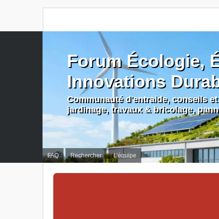
Forum Écologie, É
Innovations Dura
Communauté d'entraide, conseils et 
jardinage, travaux & bricolage, pan
FAQ
Rechercher
L’équipe