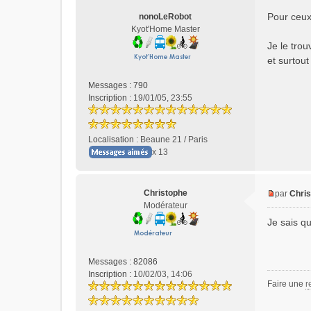
s
Pour ceux 
nonoLeRobot
a
Kyot'Home Master
g
e
Je le trou
n
et surtout
o
n
Messages :
790
l
Inscription :
19/01/05, 23:55
u
Localisation :
Beaune 21 / Paris
x 13
Christophe
par
Chri
M
Modérateur
e
Je sais qu
s
s
a
Messages :
82086
g
Inscription :
10/02/03, 14:06
e
Faire une
r
n
o