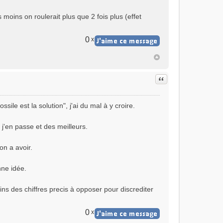
moins on roulerait plus que 2 fois plus (effet
0
x
Citer
ssile est la solution", j'ai du mal à y croire.
 j'en passe et des meilleurs.
on a avoir.
nne idée.
oins des chiffres precis à opposer pour discrediter
0
x