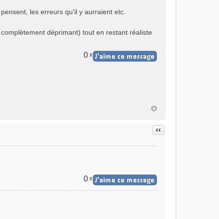
 pensent, les erreurs qu'il y aurraient etc.
as complètement déprimant) tout en restant réaliste
0
x
Citer
0
x