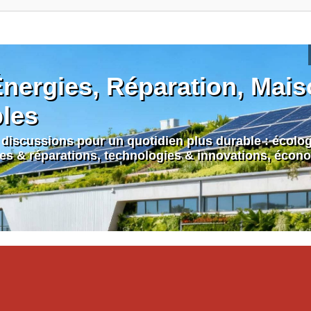
nergies, Réparation, Maiso
bles
discussions pour un quotidien plus durable : écologi
nes & réparations, technologies & innovations, écono