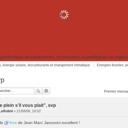
ithmique de passionnés, techniciens, scientifiques ou ingénieu
s, énergie solaire, biocarburants et changement climatique
Energies fossiles: pé
vp
Premier messa
 plein s'il vous plait", svp
LeRobot
»
21/08/06, 16:02
 le
livre
de Jean Marc Jancovici excellent !