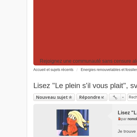
Rejoignez une communauté sans censure algor
Accueil et sujets récents
Energies renouvelables et fossile
Lisez "Le plein s'il vous plait", s
Nouveau sujet
Répondre
Lisez "Le
par
nono
M
e
Je trouve
s