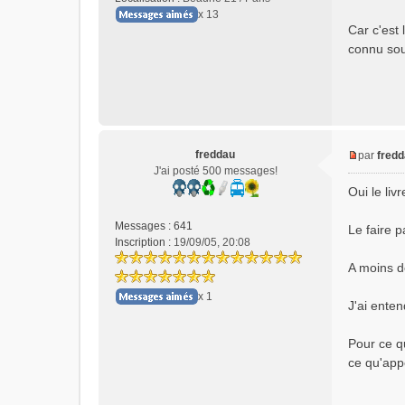
x 13
Car c'est
connu so
freddau
par
fred
M
J'ai posté 500 messages!
e
Oui le liv
s
s
Messages :
641
Le faire p
a
Inscription :
19/09/05, 20:08
g
e
A moins d
n
x 1
o
J'ai enten
n
l
Pour ce qu
u
ce qu'app