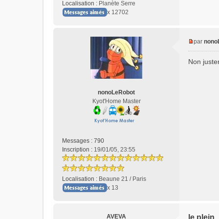
n
Localisation :
Planète Serre
l
x 12702
u
par
nono
M
e
Non justem
s
s
a
g
nonoLeRobot
e
Kyot'Home Master
n
o
n
l
Messages :
790
u
Inscription :
19/01/05, 23:55
Localisation :
Beaune 21 / Paris
x 13
AVEVA
le plein