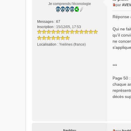
Je comprends l'éconologie
par
AVE
M
e
Réponse à
s
Messages :
67
s
Inscription :
15/12/05, 17:53
Qui ne fai
a
qu'il conv
g
e
ne concer
Localisation :
Yvelines (france)
n
s'appliqu
o
n
l
***
u
Page 50 :
chaque an
représent
décès sup
freddau