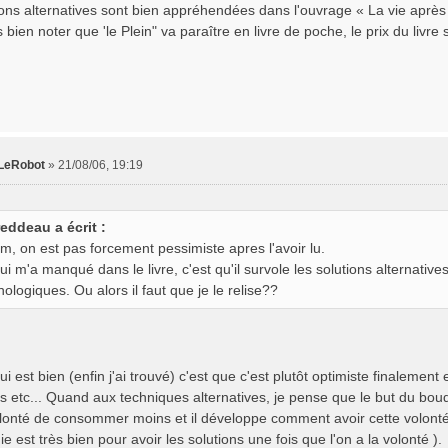
ions alternatives sont bien appréhendées dans l'ouvrage « La vie après
bien noter que 'le Plein" va paraître en livre de poche, le prix du livre
LeRobot
»
21/08/06, 19:19
reddeau a écrit :
, on est pas forcement pessimiste apres l'avoir lu.
ui m'a manqué dans le livre, c'est qu'il survole les solutions alternat
nologiques. Ou alors il faut que je le relise??
ui est bien (enfin j'ai trouvé) c'est que c'est plutôt optimiste finalement
s etc... Quand aux techniques alternatives, je pense que le but du bouq
olonté de consommer moins et il développe comment avoir cette volonté
e est très bien pour avoir les solutions une fois que l'on a la volonté ).