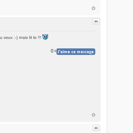
Citer
 veux :-) mais lit le !!!
0
x
Citer