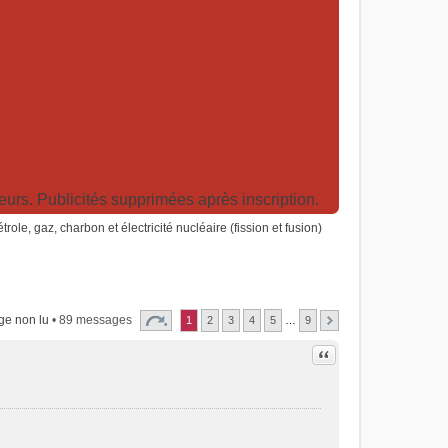
rs. Publicités supprimées après inscription.
trole, gaz, charbon et électricité nucléaire (fission et fusion)
ge non lu
• 89 messages
1
2
3
4
5
…
9
Citer