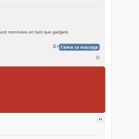
ui sont nommées en tant que gadgets
0
x
Citer