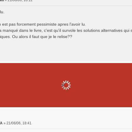
dau
»
21/08/06, 18:12
lu.
est pas forcement pessimiste apres l'avoir lu.
a manqué dans le livre, c'est qu'il survole les solutions alternatives q
ques. Ou alors il faut que je le relise??
VA
»
21/08/06, 18:41