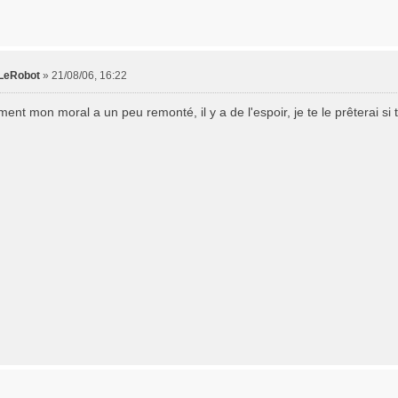
LeRobot
»
21/08/06, 16:22
ent mon moral a un peu remonté, il y a de l'espoir, je te le prêterai si tu