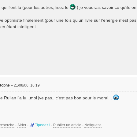
qui l'ont lu (pour les autres, lisez le
) je voudrais savoir ce qu'ils en
ve optimiste finalement (pour une fois qu'un livre sur l'énergie n'est p
 en étant intelligent.
stophe
»
21/08/06, 16:19
e Rulian l'a lu...moi jve pas...c'est pas bon pour le moral...
echerche
-
Aider
-
Tipeeez !
-
Publier un article
-
Netiquette