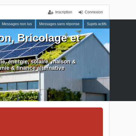
Inscription
Connexion
Messages non lus
Messages sans réponse
Sujets actifs
n, Bricolage et
e, énergie, solaire, maison &
mie & finance alternative