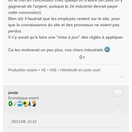
on le met en concession chez quelqu'un d'autre (en plus on y
g
e
gagnerait de l'argent, puisque le 2è industriel devrait payer
n
cette concession).
o
Bien sûr il faudrait que les employés restent sur le site, pour
n
que la connaissance du site et des processus ne soient pas
l
perdus.
u
Il n'y aurait qu'à faire une "mise à jour" des règles à appliquer.
Ca les motiverait un peu plus, nos chers industriels
0
x
Production solaire + VE + VAE = l'électricité en cycle court
Citer
jonule
Econologue expert
20/11/08, 10:10
M
e