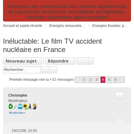
Rejoignez une communauté sans censure algorithmique
de passionnés, techniciens, scientifiques ou ingénieurs.
Publicités supprimées après inscription.
Accueil et sujets récents
Energies renouvelables et fossiles, énergie solaire, biocarburants et changement climatique
Energies fossiles: pétrole, gaz, charbon et électricité nucléaire (fission et fusion)
Inéluctable: Le film TV accident
nucléaire en France
Nouveau sujet
Répondre
Premier message non lu
• 52 messages
1
2
3
4
5
6
Citer
Christophe
Modérateur
19/11/08, 15:55