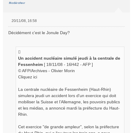
20/11/08, 16:58
M
e
Décidément c'est le Jonule Day?
s
s
a
g
e
Un accident nucléaire simulé jeudi à la centrale de
n
Fessenheim
[ 18/11/08 - 16H42 - AFP ]
o
© AFP/Archives - Olivier Morin
n
Cliquez ici
l
u
La centrale nucléaire de Fessenheim (Haut-Rhin)
simulera jeudi un accident lors d'un exercice qui doit
mobiliser la Suisse et l'Allemagne, les pouvoirs publics
et les médias, a annoncé mardi la préfecture du Haut-
Rhin.
Cet exercice "de grande ampleur", selon la préfecture