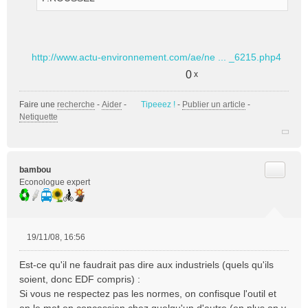
http://www.actu-environnement.com/ae/ne ... _6215.php4
0
x
Faire une
recherche
-
Aider
-
Tipeeez !
-
Publier un article
-
Netiquette
Citer
bambou
Econologue expert
19/11/08, 16:56
M
e
Est-ce qu'il ne faudrait pas dire aux industriels (quels qu'ils
s
soient, donc EDF compris) :
s
Si vous ne respectez pas les normes, on confisque l'outil et
a