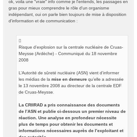
ok, voila une "vraie" info comme je l'entends, les passages en
s
gras pour mieux comprendre le rôle d'un organisme
s
indépendant, oui on parle bien toujours de mise à disposition
a
d'information et de communication :
g
e
n
o
n
Risque d’explosion sur la centrale nucléaire de Cruas-
l
Meysse (Ardèche) - Communiqué du 18 novembre
u
2008
L’Autorité de sûreté nucléaire (ASN) vient d’informer
les médias de la
mise en demeure
qu’elle a adressée
le 13 novembre 2008 au directeur de la centrale EDF
de Cruas-Meysse.
La CRIIRAD a pris connaissance des documents
de l’ASN et publie ci-dessous un premier niveau de
réaction. Une analyse en profondeur nécessite
plus de temps pour obtenir les documents et
informations nécessaires auprès de l’exploitant et