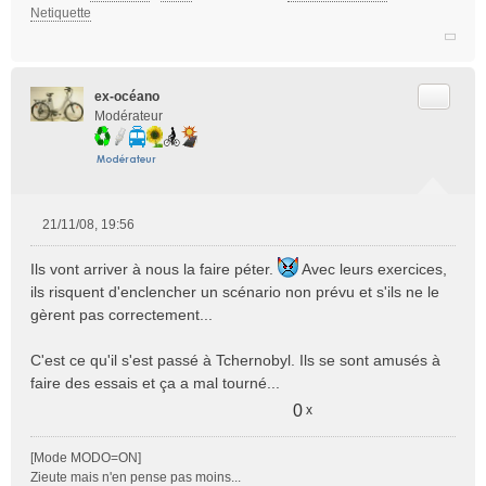
Netiquette
Citer
ex-océano
Modérateur
21/11/08, 19:56
M
e
Ils vont arriver à nous la faire péter.
Avec leurs exercices,
s
ils risquent d'enclencher un scénario non prévu et s'ils ne le
s
gèrent pas correctement...
a
g
e
C'est ce qu'il s'est passé à Tchernobyl. Ils se sont amusés à
n
faire des essais et ça a mal tourné...
o
0
x
n
l
u
[Mode MODO=ON]
Zieute mais n'en pense pas moins...