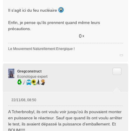
a
g
Il s'agit ici du feu nucléaire
e
n
Enfin, je pense qu'ils prennent quand même leurs
o
précautions.
n
0
l
x
u
Le Mouvement Naturellement Energique !
Citer
Gregconstruct
Econologue expert
22/11/08, 08:50
M
e
A Tcherbnobyl, ils ont voulu voir jusqu'où ils pouvaient monter
s
en puissance le réacteur. Sauf que quand ils ont voulu arrêter
s
le test, ils avaient dépassé la puissance d'emballement. Et
a
BOUM!!!!
g