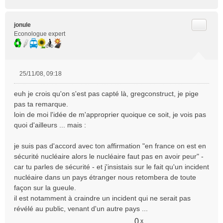
Citer
jonule
Econologue expert
25/11/08, 09:18
M
e
euh je crois qu'on s'est pas capté là, gregconstruct, je pige
s
pas ta remarque.
s
loin de moi l'idée de m'approprier quoique ce soit, je vois pas
a
quoi d'ailleurs ... mais :
g
e
n
je suis pas d'accord avec ton affirmation "en france on est en
o
sécurité nucléaire alors le nucléaire faut pas en avoir peur" -
n
car tu parles de sécurité - et j'insistais sur le fait qu'un incident
l
nucléaire dans un pays étranger nous retombera de toute
u
façon sur la gueule.
il est notamment à craindre un incident qui ne serait pas
révélé au public, venant d'un autre pays ...
0
x