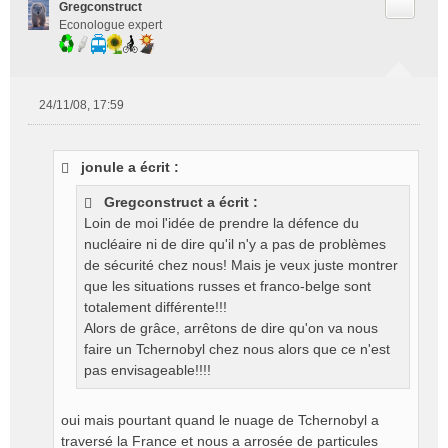
Citer
Gregconstruct
Econologue expert
24/11/08, 17:59
M
e
s
jonule a écrit :
s
a
Gregconstruct a écrit :
g
Loin de moi l'idée de prendre la défence du
e
nucléaire ni de dire qu'il n'y a pas de problèmes
n
o
de sécurité chez nous! Mais je veux juste montrer
n
que les situations russes et franco-belge sont
l
totalement différente!!!
u
Alors de grâce, arrêtons de dire qu'on va nous
faire un Tchernobyl chez nous alors que ce n'est
pas envisageable!!!!
oui mais pourtant quand le nuage de Tchernobyl a
traversé la France et nous a arrosée de particules