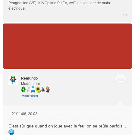
Peugeot Ion (VE), KIA Optime PHEV, VAE, pas encore de moto
électrique...
Citer
Remundo
Modérateur
21/11/08, 20:03
M
e
C'est sûr que quand on joue avec le feu, on se brûle parfois...
s
s