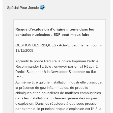
M
e
Spécial Pour Jonule
s
s
a
g
e
Risque d’explosion d’origine interne dans les
n
centrales nucléaires : EDF peut mieux faire
o
n
GESTION DES RISQUES - Actu-Environnement.com -
l
19/11/2008
u
Agrandir la police Réduire la police Imprimer l'article
Recommander l'article : envoyer par email Réagir à
l'articleS'abonner à la Newsletter S'abonner au flux
RSS
Au même titre qu’une installation industrielle classique,
la présence de gaz inflammables, de produits
chimiques et de poussières de matières combustibles
dans les installations nucléaires génère des risques
d’explosion. Dans les réacteurs à eau sous pression
par exemple, le principal risque d’explosion est lié à la