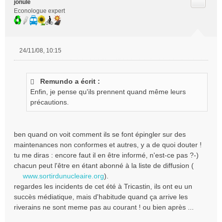
Citer
jonule
Econologue expert
24/11/08, 10:15
M
e
s
Remundo a écrit :
s
Enfin, je pense qu'ils prennent quand même leurs
a
g
précautions.
e
n
o
ben quand on voit comment ils se font épingler sur des
n
maintenances non conformes et autres, y a de quoi douter !
l
tu me diras : encore faut il en être informé, n'est-ce pas ?-)
u
chacun peut l'être en étant abonné à la liste de diffusion (
www.sortirdunucleaire.org
).
regardes les incidents de cet été à Tricastin, ils ont eu un
succès médiatique, mais d'habitude quand ça arrive les
riverains ne sont meme pas au courant ! ou bien après ...