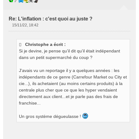
Re: L'inflation : c'est quoi au juste ?
15/11/22, 18:42
M
e
s
Christophe a écrit :
s
Si je devine, je pense qu'il dit qu'il était indépendant
a
g
dans un petit supermarché du coup ?
e
n
J'avais vu un reportage il y a quelques années : les
o
indépendants de ce genre (Carrefour Market ou City et
n
cie...), ils achetaient (au moins certains produits) à la
l
centrale plus cher que ce que les hyper vendaient
u
directement aux client...et je parle pas des frais de
franchise...
Un gros système dégueulasse !