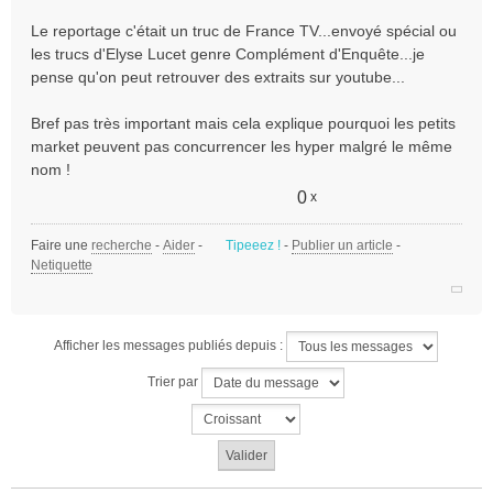
s
Le reportage c'était un truc de France TV...envoyé spécial ou
a
les trucs d'Elyse Lucet genre Complément d'Enquête...je
g
e
pense qu'on peut retrouver des extraits sur youtube...
n
o
Bref pas très important mais cela explique pourquoi les petits
n
market peuvent pas concurrencer les hyper malgré le même
l
nom !
u
0
x
Faire une
recherche
-
Aider
-
Tipeeez !
-
Publier un article
-
Netiquette
Afficher les messages publiés depuis :
Trier par