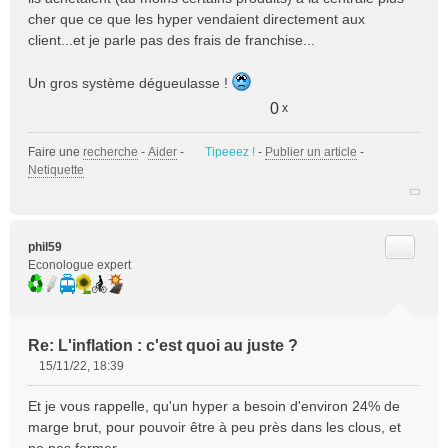
o
cher que ce que les hyper vendaient directement aux
n
client...et je parle pas des frais de franchise...
l
u
Un gros système dégueulasse !
0
x
Faire une
recherche
-
Aider
-
Tipeeez !
-
Publier un article
-
Netiquette
Citer
phil59
Econologue expert
Re: L'inflation : c'est quoi au juste ?
15/11/22, 18:39
M
e
Et je vous rappelle, qu'un hyper a besoin d'environ 24% de
s
marge brut, pour pouvoir être à peu près dans les clous, et
s