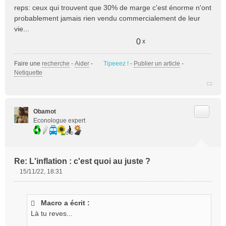
reps: ceux qui trouvent que 30% de marge c'est énorme n'ont
probablement jamais rien vendu commercialement de leur
vie...
0
x
Faire une
recherche
-
Aider
-
Tipeeez !
-
Publier un article
-
Netiquette
Citer
Obamot
Econologue expert
Re: L'inflation : c'est quoi au juste ?
15/11/22, 18:31
M
e
s
Macro a écrit :
s
Là tu reves...
a
g