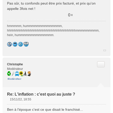
Pas sûr, tu confonds peut être prix facturé, et prix qu'on
appelle 3fois net !
0
x
hmmmmm, hummmmmmmmmmmmmm,
hhhhhhhhhhhhhhhhhhhhhhhhhhhhhhhhhhhhhhhmmmmmmmmm,
hein, hummmmmmmmmmmmmm.
Citer
Christophe
Modérateur
Re: L'inflation : c'est quoi au juste ?
15/11/22, 18:55
M
e
Ben à l'époque c'est ce que disait le franchisé...
s