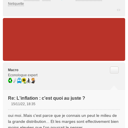
Netiquette
Citer
Macro
Econologue expert
Re: L'inflation : c'est quoi au juste ?
15/11/22, 18:35
M
e
oui moi..Mais c'est parce que je connais un peut le milieu de
s
la grande distribution... Et les marges sont effectivement bien
s
moins elevées que l'on pourrait le penser....