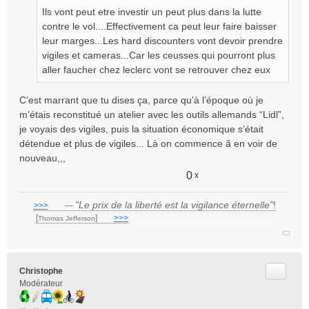
e
Ils vont peut etre investir un peut plus dans la lutte
n
contre le vol....Effectivement ca peut leur faire baisser
o
leur marges...Les hard discounters vont devoir prendre
n
vigiles et cameras...Car les ceusses qui pourront plus
l
aller faucher chez leclerc vont se retrouver chez eux
u
C’est marrant que tu dises ça, parce qu’à l’époque où je
m’étais reconstitué un atelier avec les outils allemands “Lidl”,
je voyais des vigiles, puis la situation économique s’était
détendue et plus de vigiles... Là on commence ã en voir de
nouveau,,,
0
x
"Le prix de la liberté est la vigilance éternelle"
!
>>>
___
—
[
]
___
>>>
______________________________
Thomas Jefferson
Citer
Christophe
Modérateur