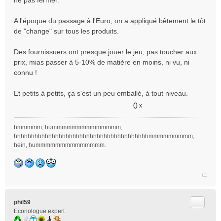
ne pas fermer.
a
g
e
A l'époque du passage à l'Euro, on a appliqué bêtement le tôt
n
de "change" sur tous les produits.
o
n
Des fournissuers ont presque jouer le jeu, pas toucher aux
l
prix, mias passer à 5-10% de matière en moins, ni vu, ni
u
connu !
Et petits à petits, ça s'est un peu emballé, à tout niveau.
0
x
hmmmmm, hummmmmmmmmmmmmm,
hhhhhhhhhhhhhhhhhhhhhhhhhhhhhhhhhhhhhhhmmmmmmmmm,
hein, hummmmmmmmmmmmmm.
Citer
phil59
Econologue expert