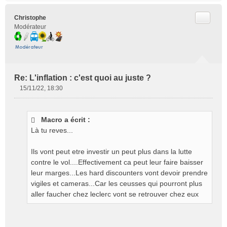
l
u
Citer
Christophe
Modérateur
Re: L'inflation : c'est quoi au juste ?
15/11/22, 18:30
M
e
s
Macro a écrit :
s
Là tu reves...
a
g
e
Ils vont peut etre investir un peut plus dans la lutte
n
contre le vol....Effectivement ca peut leur faire baisser
o
leur marges...Les hard discounters vont devoir prendre
n
vigiles et cameras...Car les ceusses qui pourront plus
l
aller faucher chez leclerc vont se retrouver chez eux
u