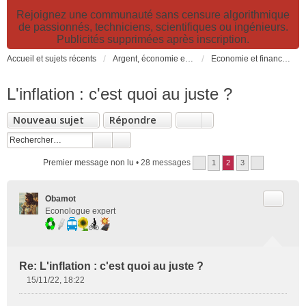
Rejoignez une communauté sans censure algorithmique
de passionnés, techniciens, scientifiques ou ingénieurs.
Publicités supprimées après inscription.
Accueil et sujets récents
Argent, économie et finance. Alimentation et agriculture. Développement durable, pollution de l'air et catastrophes. Gestion des déchets.
Economie et finance, durabilité, croissance, PIB, fiscalités écologiques
L'inflation : c'est quoi au juste ?
Nouveau sujet
Répondre
Premier message non lu
• 28 messages
1
2
3
Citer
Obamot
Econologue expert
Re: L'inflation : c'est quoi au juste ?
15/11/22, 18:22
M
e