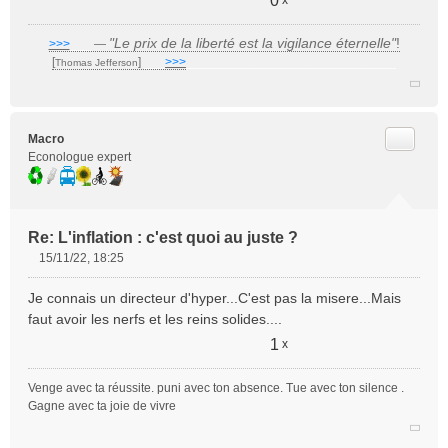
0
x
"Le prix de la liberté est la vigilance éternelle"
!
>>>
___
—
[
]
___
>>>
______________________________
Thomas Jefferson
Citer
Macro
Econologue expert
Re: L'inflation : c'est quoi au juste ?
15/11/22, 18:25
M
e
Je connais un directeur d'hyper...C'est pas la misere...Mais
s
faut avoir les nerfs et les reins solides....
s
a
1
x
g
e
Venge avec ta réussite. puni avec ton absence. Tue avec ton silence .
n
Gagne avec ta joie de vivre
o
n