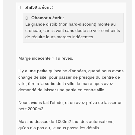
s
phil59 a écrit :
s
a
Obamot a écrit :
g
La grande distrib (non hard-discount) monte au
e
créneau, car ils vont sans doute se voir contraints
n
o
de réduire leurs marges indécentes
n
l
u
Marge indécente ? Tu rêves.
Il y a une petite quinzaine d'années, quand nous avons
changé de site, pour passer de presque du centre de
ville, être à la sortie de la ville, le maire npus avez
demandé de laisser une partie en centre ville.
Nous avions fait l'étude, et on avez prévu de laisser un
petit 2000m2.
Mais au dessus de 1000m2 faut des autorisations,
qu'on n'a pas eu, je vous passe les détails.