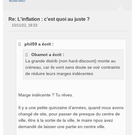
Re: L'inflation : c'est quoi au juste ?
15/11/22, 18:33
M
e
s
phil59 a écrit :
s
a
Obamot a écrit :
g
La grande distrib (non hard-discount) monte au
e
créneau, car ils vont sans doute se voir contraints
n
o
de réduire leurs marges indécentes
n
l
u
Marge indécente ? Tu rêves.
Il y a une petite quinzaine d'années, quand nous avons
changé de site, pour passer de presque du centre de
ville, être à la sortie de la ville, le maire npus avez
demandé de laisser une partie en centre ville.