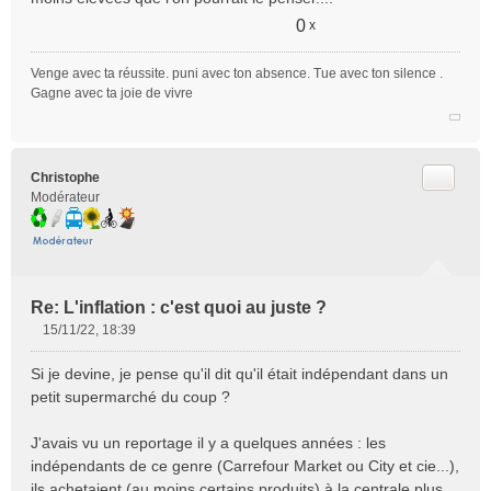
a
g
0
x
e
n
Venge avec ta réussite. puni avec ton absence. Tue avec ton silence .
o
Gagne avec ta joie de vivre
n
l
u
Citer
Christophe
Modérateur
Re: L'inflation : c'est quoi au juste ?
15/11/22, 18:39
M
e
Si je devine, je pense qu'il dit qu'il était indépendant dans un
s
petit supermarché du coup ?
s
a
J'avais vu un reportage il y a quelques années : les
g
e
indépendants de ce genre (Carrefour Market ou City et cie...),
n
ils achetaient (au moins certains produits) à la centrale plus