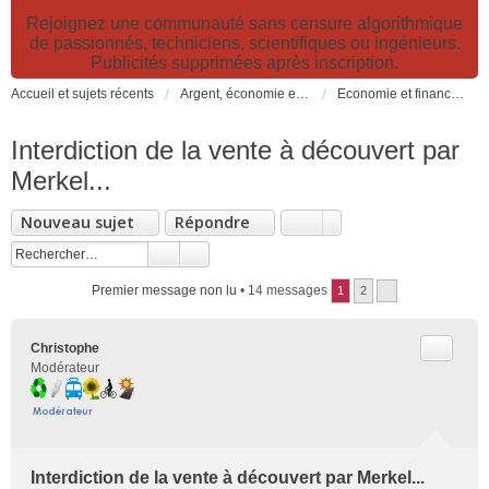
Rejoignez une communauté sans censure algorithmique
de passionnés, techniciens, scientifiques ou ingénieurs.
Publicités supprimées après inscription.
Accueil et sujets récents
Argent, économie et finance. Alimentation et agriculture. Développement durable, pollution de l'air et catastrophes. Gestion des déchets.
Economie et finance, durabilité, croissance, PIB, fiscalités écologiques
Interdiction de la vente à découvert par
Merkel...
Nouveau sujet
Répondre
Premier message non lu
• 14 messages
1
2
Citer
Christophe
Modérateur
Interdiction de la vente à découvert par Merkel...