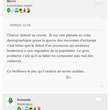
Citer
Macro
Econologue expert
20/05/10, 11:49
M
e
Chacun defend sa croute...Et sur une planete en crise
s
demographique grave la guerre des monnaies d'echange
s
n'est hélas que le debut d'un processus qui aménera
a
finalement a une regulation de la population..Le gros
g
e
probleme c'est qu'il va falloir en composter pas mal des
n
cadavres...
o
n
Ca fertilisera le peu qu'il restera de terres arables...
l
u
0
x
Citer
Remundo
Modérateur