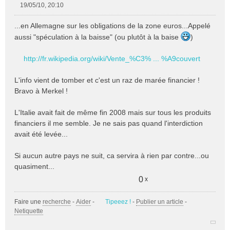
19/05/10, 20:10
M
e
...en Allemagne sur les obligations de la zone euros...Appelé
s
aussi "spéculation à la baisse" (ou plutôt à la baise
)
s
a
g
http://fr.wikipedia.org/wiki/Vente_%C3% ... %A9couvert
e
n
L'info vient de tomber et c'est un raz de marée financier !
o
Bravo à Merkel !
n
l
L'Italie avait fait de même fin 2008 mais sur tous les produits
u
financiers il me semble. Je ne sais pas quand l'interdiction
avait été levée...
Si aucun autre pays ne suit, ca servira à rien par contre...ou
quasiment...
0
x
Faire une
recherche
-
Aider
-
Tipeeez !
-
Publier un article
-
Netiquette