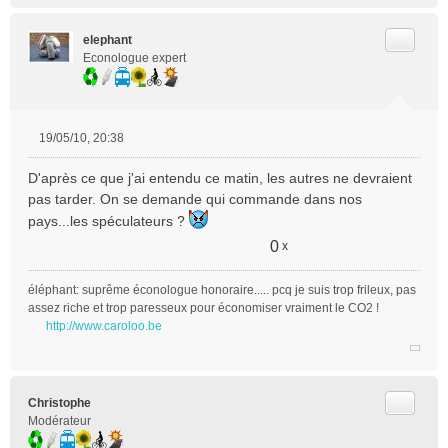
Citer
elephant
Econologue expert
19/05/10, 20:38
M
e
D'après ce que j'ai entendu ce matin, les autres ne devraient
s
pas tarder. On se demande qui commande dans nos
s
pays...les spéculateurs ?
a
g
0
x
e
n
éléphant: suprême éconologue honoraire..... pcq je suis trop frileux, pas
o
assez riche et trop paresseux pour économiser vraiment le CO2 !
n
http://www.caroloo.be
l
u
Citer
Christophe
Modérateur