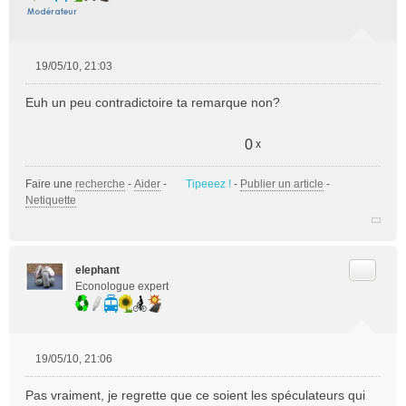
19/05/10, 21:03
M
e
Euh un peu contradictoire ta remarque non?
s
s
a
0
x
g
e
Faire une
recherche
-
Aider
-
Tipeeez !
-
Publier un article
-
n
Netiquette
o
n
l
u
Citer
elephant
Econologue expert
19/05/10, 21:06
M
e
Pas vraiment, je regrette que ce soient les spéculateurs qui
s