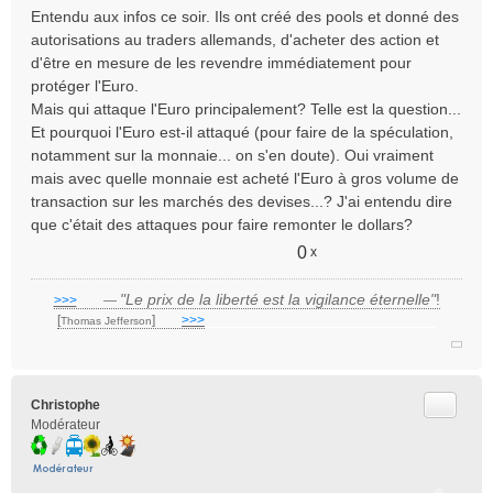
e
Entendu aux infos ce soir. Ils ont créé des pools et donné des
s
autorisations au traders allemands, d'acheter des action et
s
d'être en mesure de les revendre immédiatement pour
a
protéger l'Euro.
g
e
Mais qui attaque l'Euro principalement? Telle est la question...
n
Et pourquoi l'Euro est-il attaqué (pour faire de la spéculation,
o
notamment sur la monnaie... on s'en doute). Oui vraiment
n
mais avec quelle monnaie est acheté l'Euro à gros volume de
l
transaction sur les marchés des devises...? J'ai entendu dire
u
que c'était des attaques pour faire remonter le dollars?
0
x
"Le prix de la liberté est la vigilance éternelle"
!
>>>
___
—
[
]
___
>>>
______________________________
Thomas Jefferson
Citer
Christophe
Modérateur