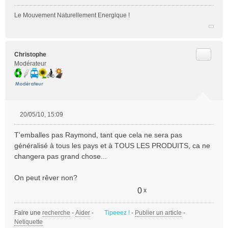
Le Mouvement Naturellement Energique !
Citer
Christophe
Modérateur
20/05/10, 15:09
M
e
T'emballes pas Raymond, tant que cela ne sera pas
s
généralisé à tous les pays et à TOUS LES PRODUITS, ca ne
s
changera pas grand chose...
a
g
e
On peut rêver non?
n
0
x
o
n
Faire une
l
recherche
-
Aider
-
Tipeeez !
-
Publier un article
-
Netiquette
u