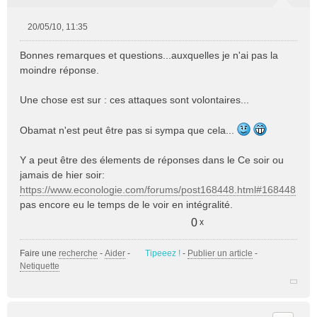
20/05/10, 11:35
M
e
Bonnes remarques et questions...auxquelles je n'ai pas la
s
moindre réponse.
s
a
Une chose est sur : ces attaques sont volontaires...
g
e
n
Obamat n'est peut être pas si sympa que cela...
o
n
Y a peut être des élements de réponses dans le Ce soir ou
l
jamais de hier soir:
u
https://www.econologie.com/forums/post168448.html#168448
pas encore eu le temps de le voir en intégralité.
0
x
Faire une
recherche
-
Aider
-
Tipeeez !
-
Publier un article
-
Netiquette