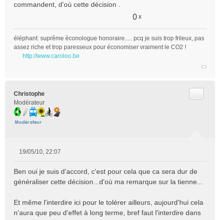
commandent, d'où cette décision .
s
a
0
x
g
e
éléphant: suprême éconologue honoraire..... pcq je suis trop frileux, pas
n
assez riche et trop paresseux pour économiser vraiment le CO2 !
o
http://www.caroloo.be
n
l
u
Citer
Christophe
Modérateur
19/05/10, 22:07
M
e
Ben oui je suis d'accord, c'est pour cela que ca sera dur de
s
généraliser cette décision...d'où ma remarque sur la tienne...
s
a
Et même l'interdire ici pour le tolérer ailleurs, aujourd'hui cela
g
e
n'aura que peu d'effet à long terme, bref faut l'interdire dans