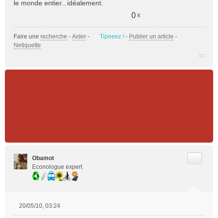
n
le monde entier...idéalement.
o
0
x
n
l
u
Faire une
recherche
-
Aider
-
Tipeeez !
-
Publier un article
-
Netiquette
Citer
Obamot
Econologue expert
20/05/10, 03:24
M