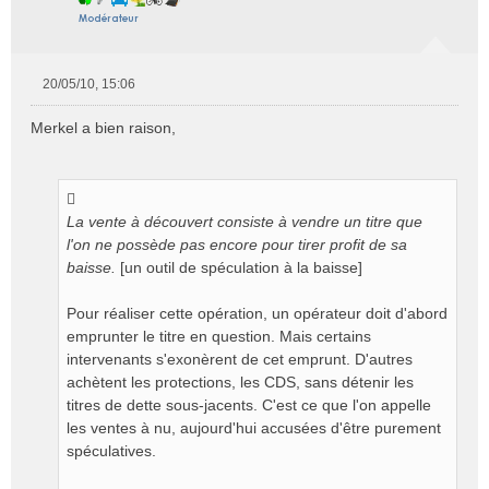
20/05/10, 15:06
M
e
Merkel a bien raison,
s
s
a
g
e
La vente à découvert consiste à vendre un titre que
n
l'on ne possède pas encore pour tirer profit de sa
o
baisse.
[un outil de spéculation à la baisse]
n
l
Pour réaliser cette opération, un opérateur doit d'abord
u
emprunter le titre en question. Mais certains
intervenants s'exonèrent de cet emprunt. D'autres
achètent les protections, les CDS, sans détenir les
titres de dette sous-jacents. C'est ce que l'on appelle
les ventes à nu, aujourd'hui accusées d'être purement
spéculatives.