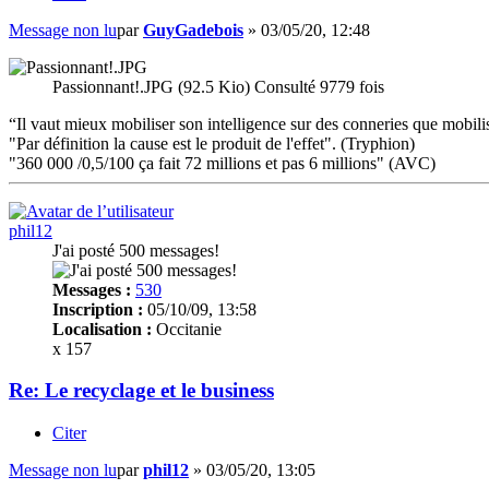
Message non lu
par
GuyGadebois
»
03/05/20, 12:48
Passionnant!.JPG (92.5 Kio) Consulté 9779 fois
“Il vaut mieux mobiliser son intelligence sur des conneries que mobilis
"Par définition la cause est le produit de l'effet". (Tryphion)
"360 000 /0,5/100 ça fait 72 millions et pas 6 millions" (AVC)
phil12
J'ai posté 500 messages!
Messages :
530
Inscription :
05/10/09, 13:58
Localisation :
Occitanie
x 157
Re: Le recyclage et le business
Citer
Message non lu
par
phil12
»
03/05/20, 13:05