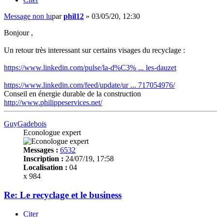
Message non lu
par
phil12
»
03/05/20, 12:30
Bonjour ,
Un retour très interessant sur certains visages du recyclage :
https://www.linkedin.com/pulse/la-d%C3% ... les-dauzet
https://www.linkedin.com/feed/update/ur ... 717054976/
Conseil en énergie durable de la construction
http://www.philippeservices.net/
GuyGadebois
Econologue expert
Messages :
6532
Inscription :
24/07/19, 17:58
Localisation :
04
x 984
Re: Le recyclage et le business
Citer