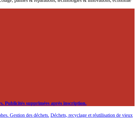
ricolage, pannes & réparations, technologies & innovations, économie
. Publicités supprimées après inscription.
phes. Gestion des déchets.
Déchets, recyclage et réutilisation de vieux