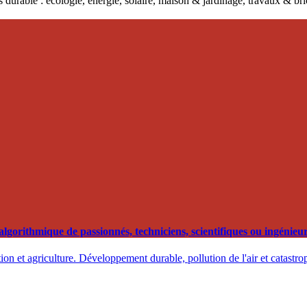
 durable : écologie, énergie, solaire, maison & jardinage, travaux & b
orithmique de passionnés, techniciens, scientifiques ou ingénieurs
on et agriculture. Développement durable, pollution de l'air et catastro