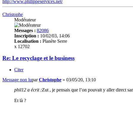
http://www.philippeservices.net/
Christophe
Modérateur
Messages :
82086
Inscription :
10/02/03, 14:06
Localisation :
Planète Serre
x 12702
Re: Le recyclage et le business
Citer
Message non lu
par
Christophe
»
03/05/20, 13:10
phil12 a écrit :
Zut , je pensais que l’on pouvait y aller direct s
Et là ?