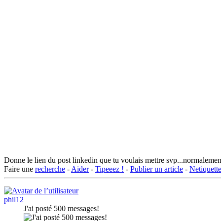
Donne le lien du post linkedin que tu voulais mettre svp...normalement i
Faire une
recherche
-
Aider
-
Tipeeez !
-
Publier un article
-
Netiquett
phil12
J'ai posté 500 messages!