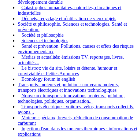
développement durable
Catastrophes humanitaires, naturelles, climatiques et
industrielles
Déchets, recyclage et réutilisation de vieux objets
Société et philosophie. Sciences et technologies. Santé et
prévention.
Société et philosophie
Sciences et technologies
Santé et prévention. Pollutions, causes et effets des risques
environnementaux
Medias et actualités: émissions TV, reportages, livres,
actualités...
Le bistrot: vie du site, loisirs et détente, humour et
convivialité et Petites Annonces
Econology forum in english
Transports, moteurs et pollution : nouveaux moteurs,
transports électriques et innovations technologiques
Nouveaux transports: innovations, moteurs, pollution,
technologies, politiques, organisation...
Transports électriques: voitures, vélos, transports collectifs,
avions...
Moteurs spéciaux, brevets, réduction de consommation de
carburant
Injection d'eau dans les moteurs thermiques : informations e
explications