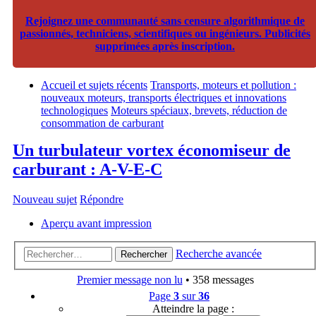
Rejoignez une communauté sans censure algorithmique de
passionnés, techniciens, scientifiques ou ingénieurs. Publicités
supprimées après inscription.
Accueil et sujets récents
Transports, moteurs et pollution :
nouveaux moteurs, transports électriques et innovations
technologiques
Moteurs spéciaux, brevets, réduction de
consommation de carburant
Un turbulateur vortex économiseur de
carburant : A-V-E-C
Nouveau sujet
Répondre
Aperçu avant impression
Recherche avancée
Rechercher
Premier message non lu
• 358 messages
Page
3
sur
36
Atteindre la page :