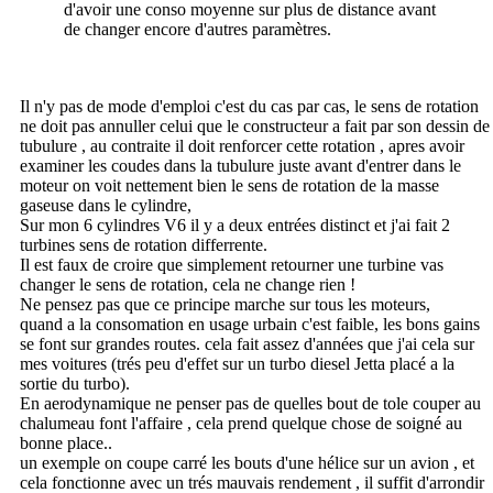
d'avoir une conso moyenne sur plus de distance avant
de changer encore d'autres paramètres.
Il n'y pas de mode d'emploi c'est du cas par cas, le sens de rotation
ne doit pas annuller celui que le constructeur a fait par son dessin de
tubulure , au contraite il doit renforcer cette rotation , apres avoir
examiner les coudes dans la tubulure juste avant d'entrer dans le
moteur on voit nettement bien le sens de rotation de la masse
gaseuse dans le cylindre,
Sur mon 6 cylindres V6 il y a deux entrées distinct et j'ai fait 2
turbines sens de rotation differrente.
Il est faux de croire que simplement retourner une turbine vas
changer le sens de rotation, cela ne change rien !
Ne pensez pas que ce principe marche sur tous les moteurs,
quand a la consomation en usage urbain c'est faible, les bons gains
se font sur grandes routes. cela fait assez d'années que j'ai cela sur
mes voitures (trés peu d'effet sur un turbo diesel Jetta placé a la
sortie du turbo).
En aerodynamique ne penser pas de quelles bout de tole couper au
chalumeau font l'affaire , cela prend quelque chose de soigné au
bonne place..
un exemple on coupe carré les bouts d'une hélice sur un avion , et
cela fonctionne avec un trés mauvais rendement , il suffit d'arrondir