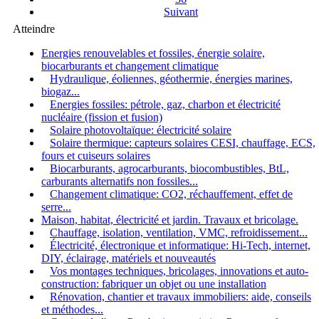
Suivant
Atteindre
Energies renouvelables et fossiles, énergie solaire,
biocarburants et changement climatique
Hydraulique, éoliennes, géothermie, énergies marines,
biogaz...
Energies fossiles: pétrole, gaz, charbon et électricité
nucléaire (fission et fusion)
Solaire photovoltaïque: électricité solaire
Solaire thermique: capteurs solaires CESI, chauffage, ECS,
fours et cuiseurs solaires
Biocarburants, agrocarburants, biocombustibles, BtL,
carburants alternatifs non fossiles...
Changement climatique: CO2, réchauffement, effet de
serre...
Maison, habitat, électricité et jardin. Travaux et bricolage.
Chauffage, isolation, ventilation, VMC, refroidissement...
Électricité, électronique et informatique: Hi-Tech, internet,
DIY, éclairage, matériels et nouveautés
Vos montages techniques, bricolages, innovations et auto-
construction: fabriquer un objet ou une installation
Rénovation, chantier et travaux immobiliers: aide, conseils
et méthodes...