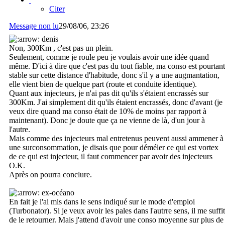
Citer
Message non lu
29/08/06, 23:26
denis
Non, 300Km , c'est pas un plein.
Seulement, comme je roule peu je voulais avoir une idée quand
même. D'ici à dire que c'est pas du tout fiable, ma conso est pourtant
stable sur cette distance d'habitude, donc s'il y a une augmantation,
elle vient bien de quelque part (route et conduite identique).
Quant aux injecteurs, je n'ai pas dit qu'ils s'étaient encrassés sur
300Km. J'ai simplement dit qu'ils étaient encrassés, donc d'avant (je
veux dire quand ma conso était de 10% de moins par rapport à
maintenant). Donc je doute que ça ne vienne de là, d'un jour à
l'autre.
Mais comme des injecteurs mal entretenus peuvent aussi ammener à
une surconsommation, je disais que pour déméler ce qui est vortex
de ce qui est injecteur, il faut commencer par avoir des injecteurs
O.K.
Après on pourra conclure.
ex-océano
En fait je l'ai mis dans le sens indiqué sur le mode d'emploi
(Turbonator). Si je veux avoir les pales dans l'autrre sens, il me suffit
de le retourner. Mais j'attend d'avoir une conso moyenne sur plus de