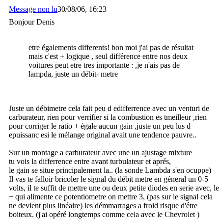
Message non lu
30/08/06, 16:23
Bonjour Denis
etre égalements differents! bon moi j'ai pas de résultat
mais c'est + logique , seul différence entre nos deux
voitures peut etre tres importante : ,je n'ais pas de
lampda, juste un débit- metre
Juste un débimetre cela fait peu d edifferrence avec un venturi de
carburateur, rien pour verrifier si la combustion es tmeilleur ,rien
pour corriger le ratio + égale aucun gain ,juste un peu lus d
epuissanc esi le mélange original avait une tendence pauvre..
Sur un montage a carburateur avec une un ajustage mixture
tu vois la differrence entre avant turbulateur et aprés,
le gain se situe principalement la.. (la sonde Lambda s'en ocuppe)
Il vas te falloir bricoler le signal du débit metre en géneral un 0-5
volts, il te suffit de mettre une ou deux petite diodes en serie avec, le
+ qui alimente ce potentiometre on mettre 3, (pas sur le signal cela
ne devient plus linéaire) les démmarrages a froid risque d'étre
boiteux. (j'ai opéré longtemps comme cela avec le Chevrolet )