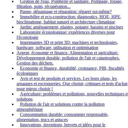
Gestion de l'eau, Pomberie et sanitaire. Pompage, forage,
filtration, puits, récupération...
Panne, dépannage et réparation: réparer soi-même?
Immobilier et eco-construction: diagnostics, HQE, HPE,
bioclimatisme, habitat naturel et architecture climatique
Jardin: aménagement, plantes, potager, bassins et piscines
Laboratoire éconologique: expériences diverses pour
l'éconologie
Imprimantes 3D et print 3D: machines et technologies,
hardware, software, utilisation et optimisation
Argent, économie et finance. Alimentation et agriculture.
Développement durable, pollution de l'air et catastrophes.
Gestion des déchets.
Economie et finance, durabilité, croissance, PIB, fiscalités
écologiques
Avis et test de produits et services. Les bons plans, les
arnaques et escroqueries. Que choisir, critiques et tests d'achat
pour mieux choisir !
Agriculture: problèmes et pollutions, nouvelles techniques e
solutions
Pollution de l'air et solutions contre la pollution
atmosphérique
Consommation durable: consommer responsable,
alimentation, trucs et astuces
Innovations, inventions, brevets et idées pour le