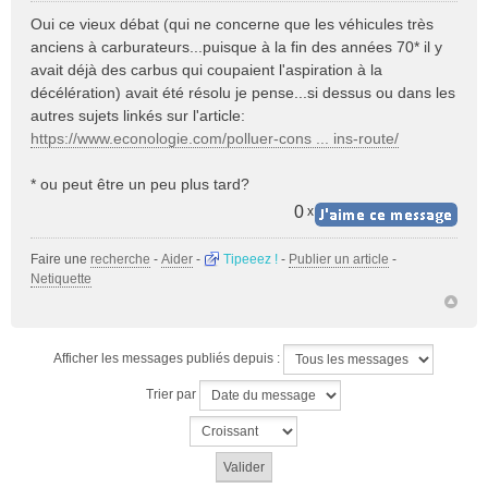
e
Oui ce vieux débat (qui ne concerne que les véhicules très
s
anciens à carburateurs...puisque à la fin des années 70* il y
s
avait déjà des carbus qui coupaient l'aspiration à la
a
décélération) avait été résolu je pense...si dessus ou dans les
g
e
autres sujets linkés sur l'article:
n
https://www.econologie.com/polluer-cons ... ins-route/
o
n
* ou peut être un peu plus tard?
l
u
0
x
Faire une
recherche
-
Aider
-
Tipeeez !
-
Publier un article
-
Netiquette
Afficher les messages publiés depuis :
Trier par