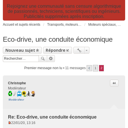
Rejoignez une communauté sans censure algorithmique
de passionnés, techniciens, scientifiques ou ingénieurs.
Publicités supprimées après inscription.
Accueil et sujets récents
Transports, moteurs et pollution : nouveaux moteurs, transports électriques et innovations technologiques
Moteurs spéciaux, brevets, réduction de consommation de carburant
Eco-drive, une conduite économique
Nouveau sujet
Répondre
Premier message non lu
• 11 messages
1
2
Citer
Christophe
Modérateur
Re: Eco-drive, une conduite économique
22/01/20, 13:16
M