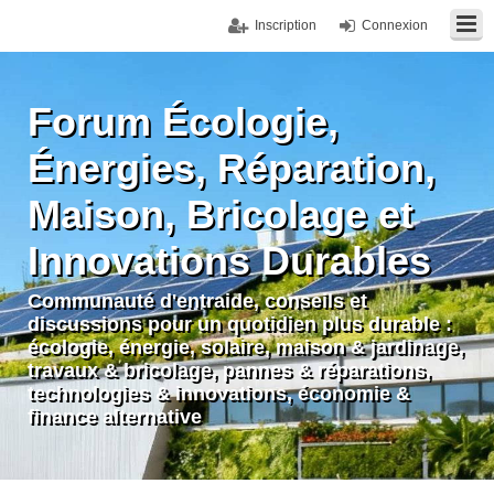
Inscription
Connexion
Forum Écologie,
Énergies, Réparation,
Maison, Bricolage et
Innovations Durables
Communauté d'entraide, conseils et
discussions pour un quotidien plus durable :
écologie, énergie, solaire, maison & jardinage,
travaux & bricolage, pannes & réparations,
technologies & innovations, économie &
finance alternative