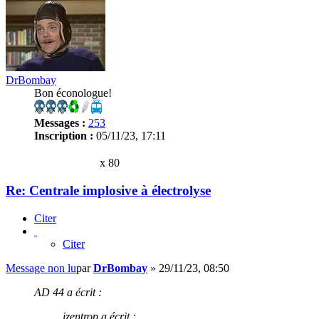
DrBombay
Bon éconologue!
Messages :
253
Inscription :
05/11/23, 17:11
x 80
Re: Centrale implosive à électrolyse
Citer
Citer
Message non lu
par
DrBombay
»
29/11/23, 08:50
AD 44 a écrit :
izentrop a écrit :