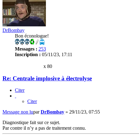
DrBombay
Bon éconologue!
Messages :
253
Inscription :
05/11/23, 17:11
x 80
Re: Centrale implosive à électrolyse
Citer
Citer
Message non lu
par
DrBombay
»
29/11/23, 07:55
Diagnostique fait sur ce sujet.
Par contre il n’y a pas de traitement connu.