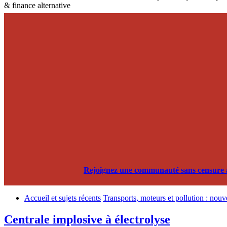
& finance alternative
Rejoignez une communauté sans censure alg
Accueil et sujets récents
Transports, moteurs et pollution : nouv
Centrale implosive à électrolyse