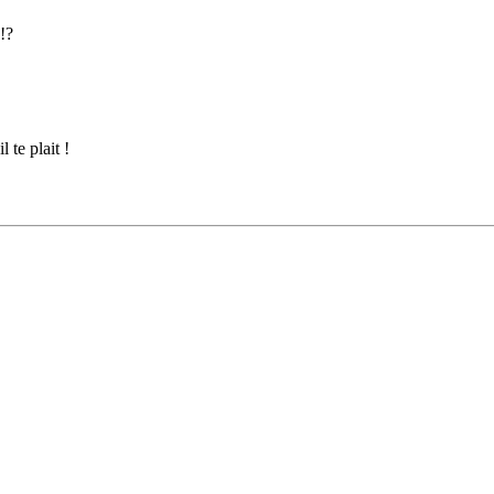
!?
 te plait !