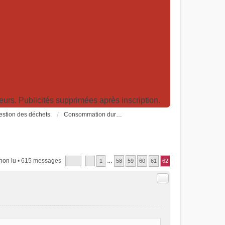
rs. Publicités supprimées après inscription.
Gestion des déchets.
Consommation durable: consommer responsable, alimentation, trucs et astuces
non lu
• 615 messages
1
…
58
59
60
61
62
Citer