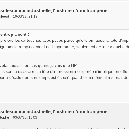
solescence industrielle, l'histoire d'une tromperie
iloest
»
10/03/22, 21:19
zentrop a écrit :
e préfère les cartouches avec puces parce qu'elle ont aussi la tête d'im
lige pas le remplacement de l'imprimante, seulement de la cartouche 
c'était aussi mon cas quand j'avais une HP.
nts sont à dissocier. La tête d'impression incorporée n'implique en eff
eur a décidé que son temps est écoulé quand bien même il resterait de l
solescence industrielle, l'histoire d'une tromperie
stophe
»
03/07/25, 11:03