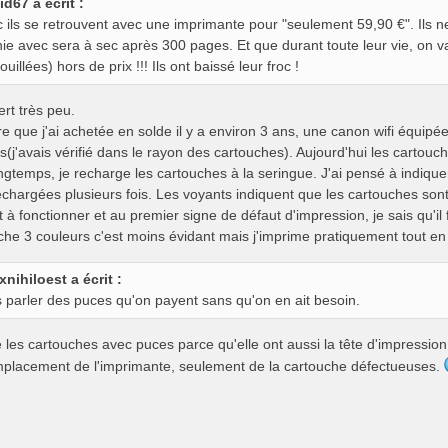
id67 a écrit :
 ils se retrouvent avec une imprimante pour "seulement 59,90 €". Ils n
nie avec sera à sec après 300 pages. Et que durant toute leur vie, on v
ouillées) hors de prix !!! Ils ont baissé leur froc !
rt très peu.
re que j'ai achetée en solde il y a environ 3 ans, une canon wifi équip
s(j'avais vérifié dans le rayon des cartouches). Aujourd'hui les cartouc
ngtemps, je recharge les cartouches à la seringue. J'ai pensé à indique
rechargées plusieurs fois. Les voyants indiquent que les cartouches son
 à fonctionner et au premier signe de défaut d'impression, je sais qu'il 
che 3 couleurs c'est moins évidant mais j'imprime pratiquement tout en
xnihiloest a écrit :
 parler des puces qu'on payent sans qu'on en ait besoin.
 les cartouches avec puces parce qu'elle ont aussi la tête d'impression
mplacement de l'imprimante, seulement de la cartouche défectueuses.