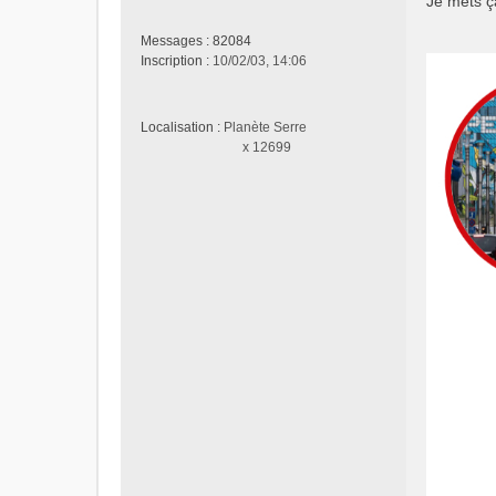
Je mets ç
s
s
Messages :
82084
a
Inscription :
10/02/03, 14:06
g
e
n
Localisation :
Planète Serre
o
x 12699
n
l
u