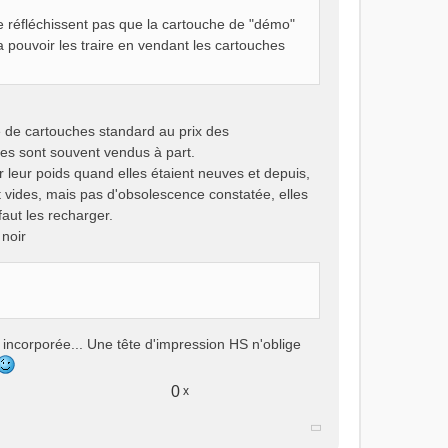
e réfléchissent pas que la cartouche de "démo"
a pouvoir les traire en vendant les cartouches
ée de cartouches standard au prix des
hes sont souvent vendus à part.
r leur poids quand elles étaient neuves et depuis,
t vides, mais pas d'obsolescence constatée, elles
faut les recharger.
 noir
 incorporée... Une tête d'impression HS n'oblige
0
x