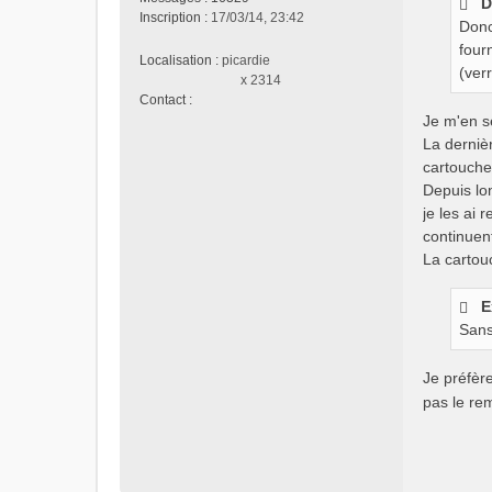
D
s
Inscription :
17/03/14, 23:42
Donc
a
g
four
Localisation :
picardie
e
(verr
x 2314
n
Contact :
o
C
Je m'en se
n
o
La derniè
l
n
cartouche
u
t
Depuis lo
a
je les ai 
c
continuent
t
e
La cartou
r
i
E
z
Sans
e
n
t
Je préfère
r
pas le re
o
p