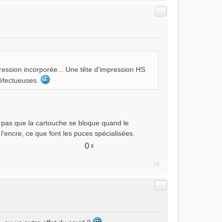
Citer
pression incorporée... Une tête d'impression HS
défectueuses.
et pas que la cartouche se bloque quand le
'encre, ce que font les puces spécialisées.
0
x
Citer