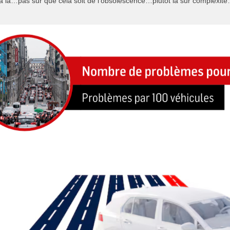
a là…pas sur que cela soit de l’obsolescence…plutôt la sur complexité