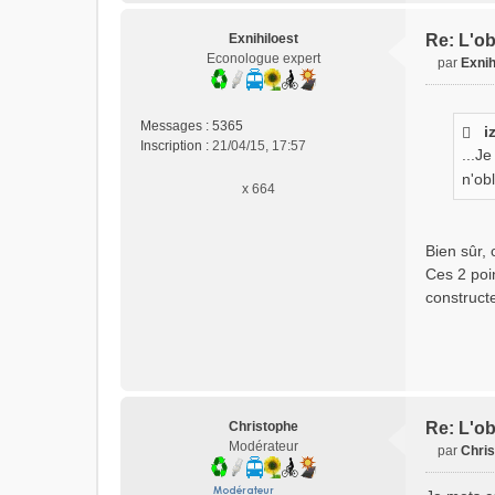
Exnihiloest
Re: L'ob
Econologue expert
par
Exnih
M
e
s
Messages :
5365
i
s
Inscription :
21/04/15, 17:57
...J
a
g
n'ob
x 664
e
n
o
Bien sûr, 
n
Ces 2 poi
l
construct
u
Christophe
Re: L'ob
Modérateur
par
Chri
M
e