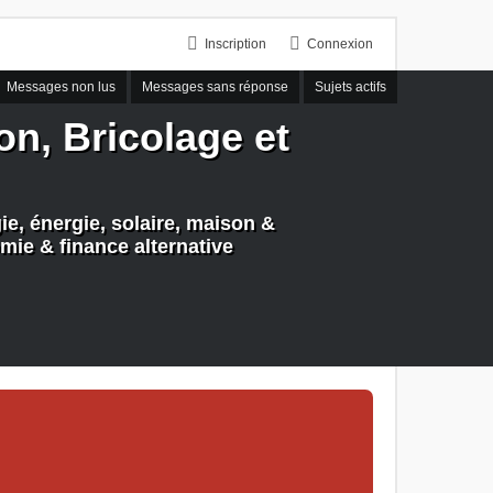
Inscription
Connexion
Messages non lus
Messages sans réponse
Sujets actifs
n, Bricolage et
e, énergie, solaire, maison &
mie & finance alternative