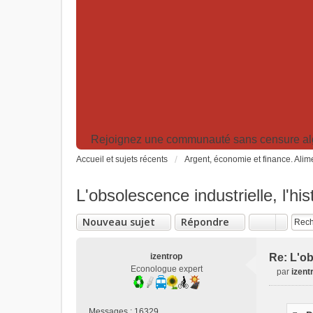
Rejoignez une communauté sans censure algor
Accueil et sujets récents
Argent, économie et finance. Alime
L'obsolescence industrielle, l'hi
Nouveau sujet
Répondre
izentrop
Re: L'ob
Econologue expert
par
izent
M
e
s
Messages :
16329