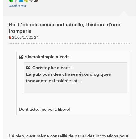
Re: L'obsolescence industrielle, l'histoire d'une
tromperie
29/09/17, 21:24
M
e
s
sicetaitsimple a écrit :
s
a
Christophe a écrit :
g
La pub pour des choses éconologiques
e
innovante est tolérée ici...
n
o
n
l
u
Dont acte, me voilà libéré!
Hé bien, c'est même conseillé de parler des innovations pour