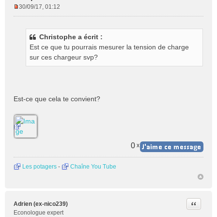
30/09/17, 01:12
M
e
s
Christophe a écrit :
s
Est ce que tu pourrais mesurer la tension de charge
a
g
sur ces chargeur svp?
e
n
o
n
Est-ce que cela te convient?
l
u
0
x
Les potagers
-
Chaîne You Tube
Citer
Adrien (ex-nico239)
Econologue expert