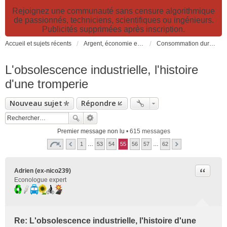
Rejoignez une communauté sans censure algorithmique
de passionnés, techniciens, scientifiques ou ingénieurs.
Publicités supprimées après inscription.
Accueil et sujets récents
Argent, économie et finance. Alimentation et agriculture. Développement durable, pollution de l'air et catastrophes. Gestion des déchets.
Consommation durable: consommer responsable, alimentation, trucs et astuces
L'obsolescence industrielle, l'histoire
d'une tromperie
Nouveau sujet
Répondre
Premier message non lu
• 615 messages
1
…
53
54
55
56
57
…
62
Citer
Adrien (ex-nico239)
Econologue expert
Re: L'obsolescence industrielle, l'histoire d'une