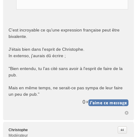
e
n
o
n
l
C'est incroyable ce qu'une expression française peut être
u
bivalente.
J'étais bien dans l'esprit de Christophe.
In extenso, j'aurais dû écrire ;
"Bien entendu, tu l'as cité sans avoir à l'esprit de faire de la
pub.
Mais en même temps, ne serait-ce pas sympa de leur faire
un peu de pub."
0
x
Citer
Christophe
Modérateur