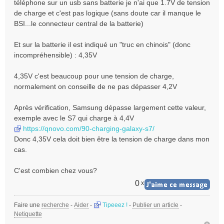
téléphone sur un usb sans batterie je n'ai que 1.7V de tension
de charge et c'est pas logique (sans doute car il manque le
BSI...le connecteur central de la batterie)
Et sur la batterie il est indiqué un "truc en chinois" (donc
incompréhensible) : 4,35V
4,35V c'est beaucoup pour une tension de charge,
normalement on conseille de ne pas dépasser 4,2V
Après vérification, Samsung dépasse largement cette valeur,
exemple avec le S7 qui charge à 4,4V
https://qnovo.com/90-charging-galaxy-s7/
Donc 4,35V cela doit bien être la tension de charge dans mon
cas.
C'est combien chez vous?
0
x
Faire une
recherche
-
Aider
-
Tipeeez !
-
Publier un article
-
Netiquette