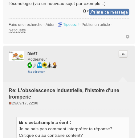
l'éconologie (via un nouveau sujet par exemple...)
0
x
Faire une
recherche
-
Aider
-
Tipeeez !
-
Publier un article
-
Netiquette
Citer
Did67
Modérateur
Re: L'obsolescence industrielle, l'histoire d'une
tromperie
29/09/17, 22:00
M
e
s
sicetaitsimple a écrit :
s
Je ne sais pas comment interpréter ta réponse?
a
g
Critique ou au contraire content?