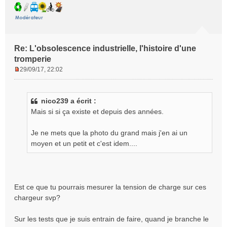
Re: L'obsolescence industrielle, l'histoire d'une
tromperie
29/09/17, 22:02
M
e
s
nico239 a écrit :
s
Mais si si ça existe et depuis des années.
a
g
e
Je ne mets que la photo du grand mais j'en ai un
n
moyen et un petit et c'est idem....
o
n
l
u
Est ce que tu pourrais mesurer la tension de charge sur ces
chargeur svp?
Sur les tests que je suis entrain de faire, quand je branche le