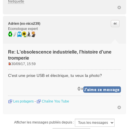
Netiquette
Citer
Adrien (ex-nico239)
Econologue expert
Re: L'obsolescence industrielle, l'histoire d'une
tromperie
30/09/17, 15:59
M
e
C'est une prise USB et électrique, tu veux la photo?
s
s
a
0
x
g
e
Les potagers
-
Chaîne You Tube
n
o
n
l
Afficher les messages publiés depuis :
u