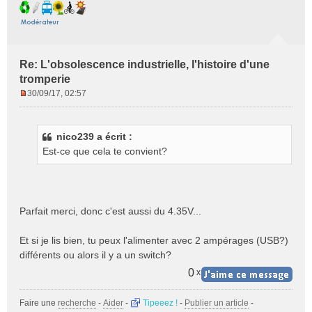
Re: L'obsolescence industrielle, l'histoire d'une
tromperie
30/09/17, 02:57
M
e
s
nico239 a écrit :
s
Est-ce que cela te convient?
a
g
e
n
o
Parfait merci, donc c'est aussi du 4.35V...
n
l
Et si je lis bien, tu peux l'alimenter avec 2 ampérages (USB?)
u
différents ou alors il y a un switch?
0
x
Faire une
recherche
-
Aider
-
Tipeeez !
-
Publier un article
-