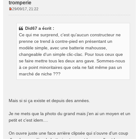
tromperie
29/09/17, 21:22
M
e
s
Did67 a écrit :
s
Ce qui me surprend, c'est qu'aucun constructeur ne
a
g
prenne ce trend à contre-pied en présentant un
e
modèle simple, avec une batterie mahousse,
n
changeable d'un simple clic-clac. Pour tous ceux que
o
se faire mettre tous les deux ans gave. Sommes-nous
n
à ce point minoritaires que cela ne fait même pas un
l
marché de niche ???
u
Mais si si ça existe et depuis des années.
Je ne mets que la photo du grand mais j'en ai un moyen et un
petit et c'est idem....
On ouvre juste une face arrière clipsée qui s'ouvre d'un coup