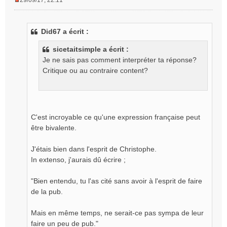
29/09/17, 22:11
M
e
s
Did67 a écrit :
s
a
sicetaitsimple a écrit :
g
Je ne sais pas comment interpréter ta réponse?
e
Critique ou au contraire content?
n
o
n
l
u
C'est incroyable ce qu'une expression française peut
être bivalente.
J'étais bien dans l'esprit de Christophe.
In extenso, j'aurais dû écrire ;
"Bien entendu, tu l'as cité sans avoir à l'esprit de faire
de la pub.
Mais en même temps, ne serait-ce pas sympa de leur
faire un peu de pub."