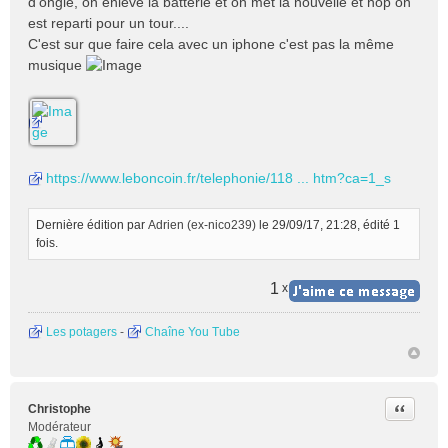
d'ongle, on enlève la batterie et on met la nouvelle et hop on
est reparti pour un tour....
C'est sur que faire cela avec un iphone c'est pas la même
musique
https://www.leboncoin.fr/telephonie/118 ... htm?ca=1_s
Dernière édition par
Adrien (ex-nico239)
le 29/09/17, 21:28, édité 1
fois.
1
x
Les potagers
-
Chaîne You Tube
Citer
Christophe
Modérateur