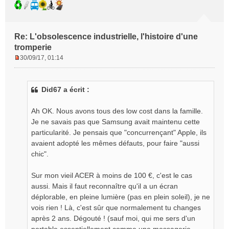
Re: L'obsolescence industrielle, l'histoire d'une
tromperie
30/09/17, 01:14
M
e
s
Did67 a écrit :
s
a
g
Ah OK. Nous avons tous des low cost dans la famille.
e
Je ne savais pas que Samsung avait maintenu cette
n
particularité. Je pensais que "concurrençant" Apple, ils
o
avaient adopté les mêmes défauts, pour faire "aussi
n
chic".
l
u
Sur mon vieil ACER à moins de 100 €, c'est le cas
aussi. Mais il faut reconnaître qu'il a un écran
déplorable, en pleine lumière (pas en plein soleil), je ne
vois rien ! Là, c'est sûr que normalement tu changes
après 2 ans. Dégouté ! (sauf moi, qui me sers d'un