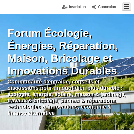
Inscription
Connexion
Forum Écologie,
Énergies, Réparation,
Maison, Bricolage et
Innovations Durables
Communauté d'entraide, conseils et
discussions pour un quotidien plus durable :
écologie, énergie, solaire, maison & jardinage,
travaux & bricolage, pannes & réparations,
technologies & innovations, économie &
finance alternative