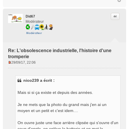
Citer
Did67
Modérateur
Re: L'obsolescence industrielle, l'histoire d'une
tromperie
29/09/17, 22:06
M
e
s
nico239 a écrit :
s
a
g
Mais si si ça existe et depuis des années.
e
n
Je ne mets que la photo du grand mais j'en ai un
o
moyen et un petit et c'est idem....
n
l
On ouvre juste une face arrière clipsée qui s'ouvre d'un
u
coup d'ongle, on enlève la batterie et on met la