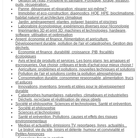
Gestion de l'eau, Pomberie et sanitaire. Pompage, forage, filtration,
puits, récupération...
Panne, dépannage et réparation: réparer soi-même?
Immobilier et eco-construction: diagnostics, HQE, HPE, bioclimatisme,
habitat naturel et architecture climatique
Jardin: aménagement, plantes, potager, bassins et piscines
Laboratoire éconologique: expériences diverses pour l'éconologie
Imprimantes 3D et print 3D: machines et technologies, hardware,
software, utilisation et optimisation
Argent, économie et finance. Alimentation et agriculture.
Développement durable, pollution de l'air et catastrophes. Gestion des
déchets.
Economie et finance, durabilité, croissance, PIB, fiscalités
écologiques
Avis et test de produits et services. Les bons plans, les arnaques et
escroqueries. Que choisir, critiques et tests d'achat pour mieux choisir !
Agriculture: problèmes et pollutions, nouvelles techniques et solutions
Pollution de l'air et solutions contre la pollution atmosphérique
Consommation durable: consommer responsable, alimentation, trucs
et astuces
Innovations, inventions, brevets et idées pour le développement
durable
Catastrophes humanitaires, naturelles, climatiques et industrielles
Déchets, recyclage et réutilisation de vieux objets
Société et philosophie. Sciences et technologies. Santé et prévention.
Société et philosophie
Sciences et technologies
Santé et prévention. Pollutions, causes et effets des risques
environnementaux
Medias et actualités: émissions TV, reportages, livres, actualités...
Le bistrot: vie du site, loisirs et détente, humour et convivialité et
Petites Annonces