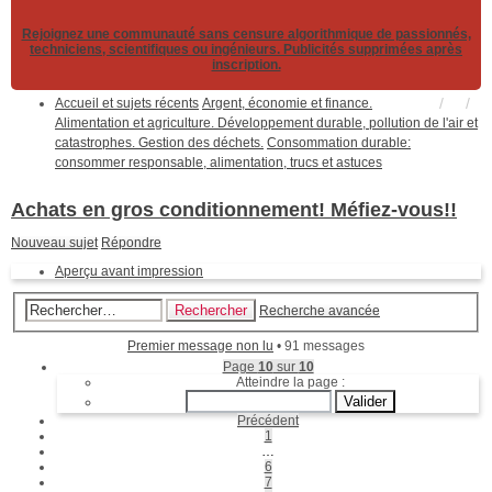
Rejoignez une communauté sans censure algorithmique de passionnés,
techniciens, scientifiques ou ingénieurs. Publicités supprimées après
inscription.
Accueil et sujets récents
Argent, économie et finance.
Alimentation et agriculture. Développement durable, pollution de l'air et
catastrophes. Gestion des déchets.
Consommation durable:
consommer responsable, alimentation, trucs et astuces
Achats en gros conditionnement! Méfiez-vous!!
Nouveau sujet
Répondre
Aperçu avant impression
Rechercher
Recherche avancée
Premier message non lu
• 91 messages
Page
10
sur
10
Atteindre la page :
Précédent
1
…
6
7