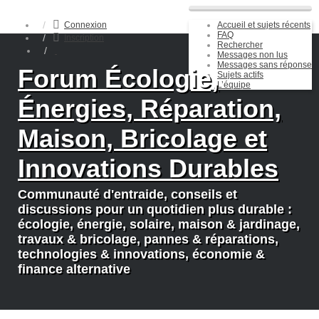
Connexion
Accueil et sujets récents
FAQ
Inscription
Rechercher
Messages non lus
Messages sans réponse
Forum Écologie,
Sujets actifs
L’équipe
Énergies, Réparation,
Maison, Bricolage et
Innovations Durables
Communauté d'entraide, conseils et
discussions pour un quotidien plus durable :
écologie, énergie, solaire, maison & jardinage,
travaux & bricolage, pannes & réparations,
technologies & innovations, économie &
finance alternative