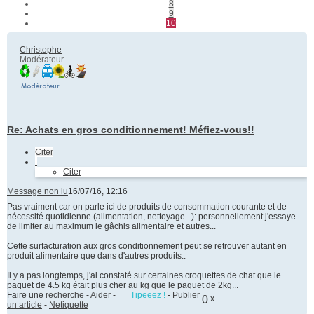
8
9
10
Christophe
Modérateur
Re: Achats en gros conditionnement! Méfiez-vous!!
Citer
Citer
Message non lu
16/07/16, 12:16
Pas vraiment car on parle ici de produits de consommation courante et de
nécessité quotidienne (alimentation, nettoyage...): personnellement j'essaye
de limiter au maximum le gâchis alimentaire et autres...
Cette surfacturation aux gros conditionnement peut se retrouver autant en
produit alimentaire que dans d'autres produits..
Il y a pas longtemps, j'ai constaté sur certaines croquettes de chat que le
paquet de 4.5 kg était plus cher au kg que le paquet de 2kg...
Faire une
recherche
-
Aider
-
Tipeeez !
-
Publier
0
x
un article
-
Netiquette