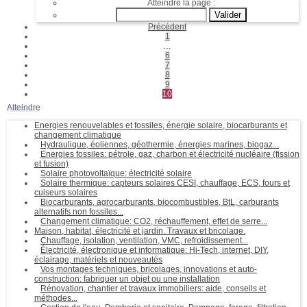
Atteindre la page :
Précédent
1
…
6
7
8
9
10
Atteindre
Energies renouvelables et fossiles, énergie solaire, biocarburants et
changement climatique
Hydraulique, éoliennes, géothermie, énergies marines, biogaz...
Energies fossiles: pétrole, gaz, charbon et électricité nucléaire (fission
et fusion)
Solaire photovoltaïque: électricité solaire
Solaire thermique: capteurs solaires CESI, chauffage, ECS, fours et
cuiseurs solaires
Biocarburants, agrocarburants, biocombustibles, BtL, carburants
alternatifs non fossiles...
Changement climatique: CO2, réchauffement, effet de serre...
Maison, habitat, électricité et jardin. Travaux et bricolage.
Chauffage, isolation, ventilation, VMC, refroidissement...
Électricité, électronique et informatique: Hi-Tech, internet, DIY,
éclairage, matériels et nouveautés
Vos montages techniques, bricolages, innovations et auto-
construction: fabriquer un objet ou une installation
Rénovation, chantier et travaux immobiliers: aide, conseils et
méthodes...