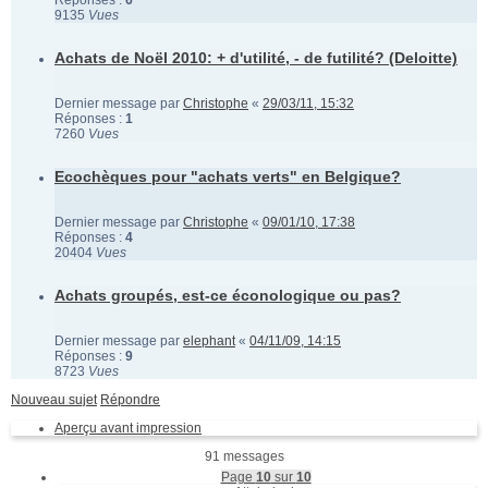
Réponses :
6
9135
Vues
Achats de Noël 2010: + d'utilité, - de futilité? (Deloitte)
Dernier message par
Christophe
«
29/03/11, 15:32
Réponses :
1
7260
Vues
Ecochèques pour "achats verts" en Belgique?
Dernier message par
Christophe
«
09/01/10, 17:38
Réponses :
4
20404
Vues
Achats groupés, est-ce éconologique ou pas?
Dernier message par
elephant
«
04/11/09, 14:15
Réponses :
9
8723
Vues
Nouveau sujet
Répondre
Aperçu avant impression
91 messages
Page
10
sur
10