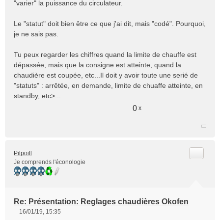
"varier" la puissance du circulateur.
Le "statut" doit bien être ce que j'ai dit, mais "codé". Pourquoi,
je ne sais pas.
Tu peux regarder les chiffres quand la limite de chauffe est
dépassée, mais que la consigne est atteinte, quand la
chaudière est coupée, etc...Il doit y avoir toute une serié de
"statuts" : arrêtée, en demande, limite de chuaffe atteinte, en
standby, etc>...
0
x
Citer
Pilpoill
Je comprends l'éconologie
Re: Présentation: Reglages chaudières Okofen
16/01/19, 15:35
M