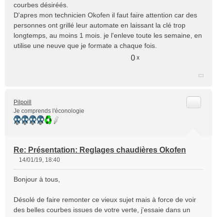
courbes désiréés.
D'apres mon technicien Okofen il faut faire attention car des
personnes ont grillé leur automate en laissant la clé trop
longtemps, au moins 1 mois. je l'enleve toute les semaine, en
utilise une neuve que je formate a chaque fois.
0
x
Citer
Pilpoill
Je comprends l'éconologie
Re: Présentation: Reglages chaudières Okofen
14/01/19, 18:40
M
e
Bonjour à tous,
s
s
Désolé de faire remonter ce vieux sujet mais à force de voir
a
des belles courbes issues de votre verte, j'essaie dans un
g