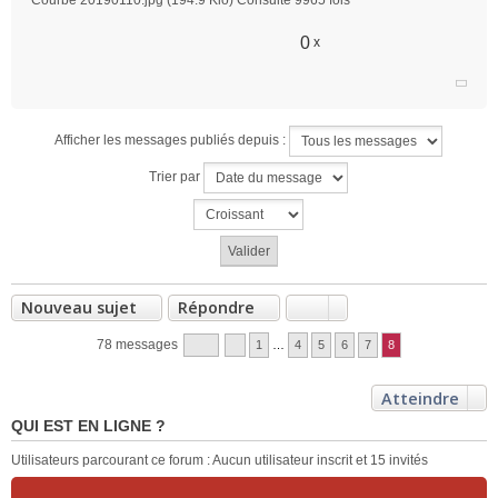
Courbe 20190110.jpg (194.9 Kio) Consulté 9965 fois
0
x
Afficher les messages publiés depuis :
Trier par
Nouveau sujet
Répondre
78 messages
1
…
4
5
6
7
8
Atteindre
QUI EST EN LIGNE ?
Utilisateurs parcourant ce forum : Aucun utilisateur inscrit et 15 invités