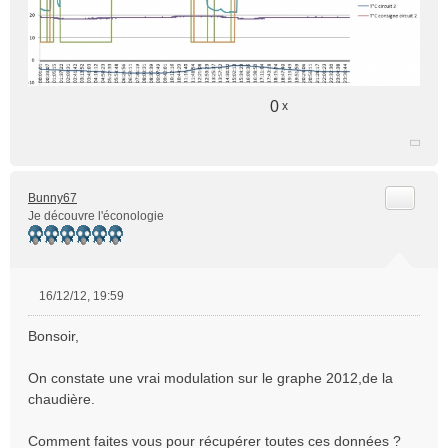
0
x
Citer
Bunny67
Je découvre l'éconologie
16/12/12, 19:59
M
e
Bonsoir,
s
s
On constate une vrai modulation sur le graphe 2012,de la
a
chaudière.
g
e
n
Comment faites vous pour récupérer toutes ces données ?