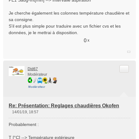
Je cherche également les colonnes température chaudière et
sa consigne.
S'il est plus simple pour traduire avec un fichier cvs et les
données, je le mettrai à disposition.
0
x
Citer
Did67
Modérateur
Re: Présentation: Reglages chaudières Okofen
14/01/19, 18:57
M
e
Probablement :
s
s
T [°C] --> Température extérieure
a