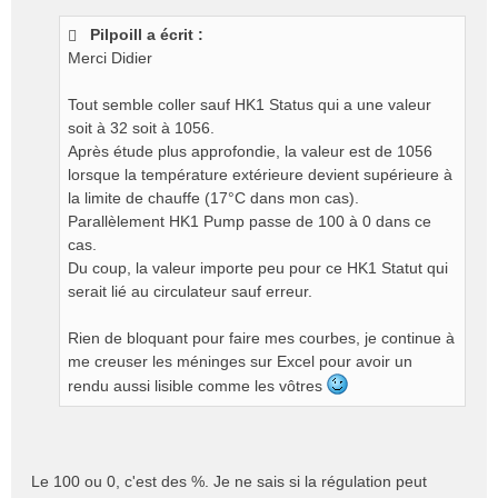
s
Pilpoill a écrit :
s
Merci Didier
a
g
e
Tout semble coller sauf HK1 Status qui a une valeur
n
soit à 32 soit à 1056.
o
Après étude plus approfondie, la valeur est de 1056
n
lorsque la température extérieure devient supérieure à
l
la limite de chauffe (17°C dans mon cas).
u
Parallèlement HK1 Pump passe de 100 à 0 dans ce
cas.
Du coup, la valeur importe peu pour ce HK1 Statut qui
serait lié au circulateur sauf erreur.
Rien de bloquant pour faire mes courbes, je continue à
me creuser les méninges sur Excel pour avoir un
rendu aussi lisible comme les vôtres
Le 100 ou 0, c'est des %. Je ne sais si la régulation peut