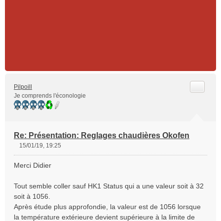
Citer
Pilpoill
Je comprends l'éconologie
Re: Présentation: Reglages chaudières Okofen
15/01/19, 19:25
M
e
Merci Didier
s
s
Tout semble coller sauf HK1 Status qui a une valeur soit à 32
a
soit à 1056.
g
e
Après étude plus approfondie, la valeur est de 1056 lorsque
n
la température extérieure devient supérieure à la limite de