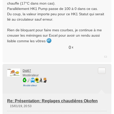
o
chauffe (17°C dans mon cas).
n
Parallèlement HK1 Pump passe de 100 à 0 dans ce cas.
l
Du coup, la valeur importe peu pour ce HK1 Statut qui serait
u
lié au circulateur sauf erreur.
Rien de bloquant pour faire mes courbes, je continue à me
creuser les méninges sur Excel pour avoir un rendu aussi
lisible comme les vôtres
0
x
Citer
Did67
Modérateur
Re: Présentation: Reglages chaudières Okofen
15/01/19, 20:53
M
e