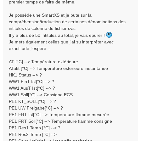
e
premier temps de faire de même.
n
o
Je possède une SmartXS et je bute sur la
n
compréhension/traduction de certaines dénominations des
l
intitulés de colonne du fichier cvs.
u
Il y a plus de 50 intitulés au total, je vais épurer !
Je mets également celles que j'ai su interpréter avec
exactitude j'espère...
AT [°C] --> Température extérieure
ATakt [°C] --> Température extérieure instantanée
HK1 Status --> ?
WW1 EinT Ist[°C] --> ?
WW1 AusT Ist[°C] --> ?
WW1 Soll[°C] --> Consigne ECS
PE1 KT_SOLL[°C] --> ?
PE1 UW Freigabe[°C] --> ?
PE1 FRT Ist[°C] --> Température flamme mesurée
PE1 FRT Soll[°C] --> Température flamme consigne
PE1 Res1 Temp.[°C] --> ?
PE1 Res2 Temp.[°C] -->
PE1 Saug-Int[min] --> Intervalle aspiration