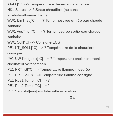
ATakt [°C] --> Température extérieure instantanée
g
e
HK1 Status --> ? Statut chaudière (au sens :
n
arrêt/standby/marche...)
o
WW1 EinT Ist[°C] --> ? Temp mesurée entrée eau chaude
n
sanitaire
l
WW1 AusT Ist[°C] --> ? Tempmesurée sortie eau chaude
u
sanitaire
WW1 Soll[°C] --> Consigne ECS
PE1 KT_SOLL[°C] --> ? Température de la chaudière
consigne
PE1 UW Freigabe[°C] --> ? Température enclenchement
circulateur vers tampon
PE1 FRT Ist[°C] --> Température flamme mesurée
PE1 FRT Soll[°C] --> Température flamme consigne
PE1 Res1 Temp.[°C] --> ?
PE1 Res2 Temp.[°C] --> ?
PE1 Saug-Int[min] --> Intervalle aspiration
0
x