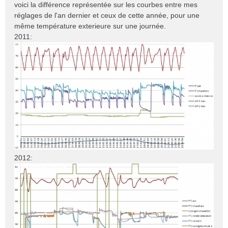
e
voici la différence représentée sur les courbes entre mes
s
réglages de l'an dernier et ceux de cette année, pour une
s
même température exterieure sur une journée.
a
2011:
g
e
n
o
n
l
u
2012: