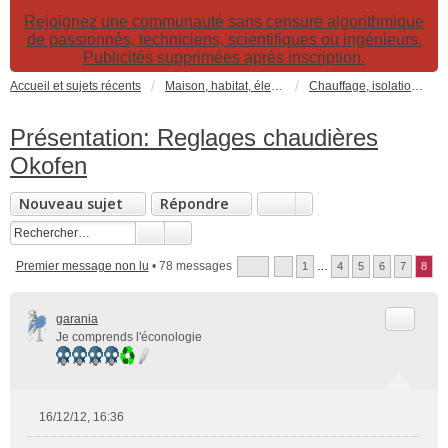
Rejoignez une communauté sans censure algorithmique
de passionnés, techniciens, scientifiques ou ingénieurs.
Publicités supprimées après inscription.
Accueil et sujets récents
Maison, habitat, électricité et jardin. Travaux et bricolage.
Chauffage, isolation, ventilation, VMC, refroidissement...
Présentation: Reglages chaudières
Okofen
Nouveau sujet
Répondre
Premier message non lu
• 78 messages
1
…
4
5
6
7
8
Citer
garania
Je comprends l'éconologie
16/12/12, 16:36
M