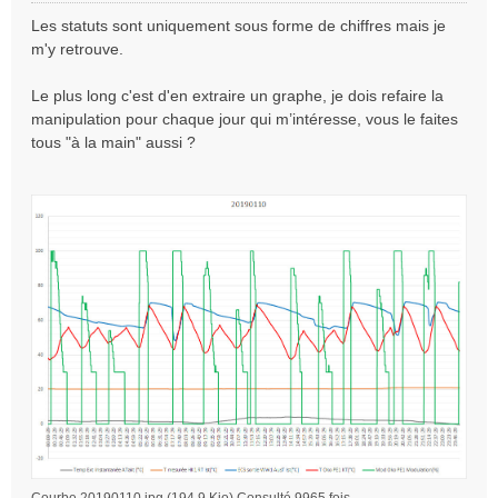
e
Les statuts sont uniquement sous forme de chiffres mais je
s
m'y retrouve.
s
a
Le plus long c'est d'en extraire un graphe, je dois refaire la
g
e
manipulation pour chaque jour qui m’intéresse, vous le faites
n
tous "à la main" aussi ?
o
n
l
u