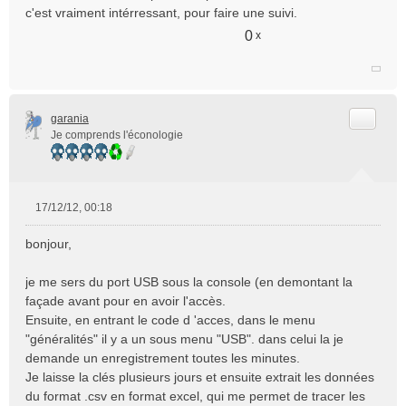
o
c'est vraiment intérressant, pour faire une suivi.
n
0
x
l
u
Citer
garania
Je comprends l'éconologie
17/12/12, 00:18
M
e
bonjour,
s
s
je me sers du port USB sous la console (en demontant la
a
façade avant pour en avoir l'accès.
g
e
Ensuite, en entrant le code d 'acces, dans le menu
n
"généralités" il y a un sous menu "USB". dans celui la je
o
demande un enregistrement toutes les minutes.
n
Je laisse la clés plusieurs jours et ensuite extrait les données
l
du format .csv en format excel, qui me permet de tracer les
u