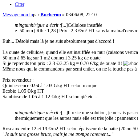
Citer
Message non lu
par
Bucheron
»
03/06/08, 22:10
minguinhirigue a écrit :
[...]Cellulose insuflée
e. 50 mm | Rth : 1,28 | Prix : 2,3 €/m² HT sans la main-d'oeuvre..
Euh... Désolé mais là je ne suis absolument pas d'accord !
La ouate de cellulose, quand elle est insufflée en mur (caissons vertica
50 mm à 65 kg sur 1 m2 donnent 3.25 kg de ouate.
Si je reprends ton prix : 2.3 €/3.25 kg = 0.70 €/kg de ouate !!!
Même nous qui la commandons par semi entier, on ne la touche pas à c
Prix revendeur :
Quint'essence 0.94 à 1.03 €/kg HT selon marque
Ecobio 1.05 €/kg HT
Sainbiose de 1.05 à 1.12 €/kg HT selon qté etc...
minguinhirigue a écrit :
[...]Il reste une solution, je ne sais pa
thermiquement que les autres mais elle est très jolie : panneau
Roseaux entre 12 et 19 €/m2 HT selon épaisseur de la natte (20 ou 50 m
"
Je suis une grosse brute, mais je me trompe rarement...
"