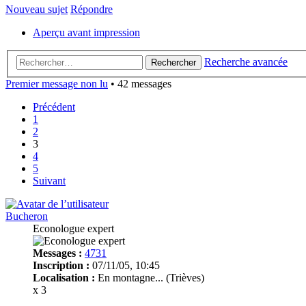
Nouveau sujet
Répondre
Aperçu avant impression
Recherche avancée
Rechercher
Premier message non lu
• 42 messages
Précédent
1
2
3
4
5
Suivant
Bucheron
Econologue expert
Messages :
4731
Inscription :
07/11/05, 10:45
Localisation :
En montagne... (Trièves)
x 3