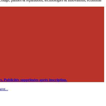
ricolage, pannes & réparations, technologies & innovations, économie
. Publicités supprimées après inscription.
ent...