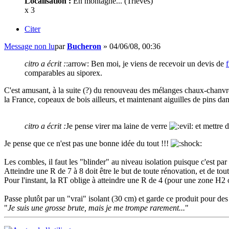
Localisation :
En montagne... (Trièves)
x 3
Citer
Message non lu
par
Bucheron
»
04/06/08, 00:36
citro a écrit :
:arrow: Ben moi, je viens de recevoir un devis de
comparables au siporex.
C'est amusant, à la suite (?) du renouveau des mélanges chaux-chanvre, 
la France, copeaux de bois ailleurs, et maintenant aiguilles de pins dan
citro a écrit :
Je pense virer ma laine de verre
et mettre d
Je pense que ce n'est pas une bonne idée du tout !!!
Les combles, il faut les "blinder" au niveau isolation puisque c'est pa
Atteindre une R de 7 à 8 doit être le but de toute rénovation, et de to
Pour l'instant, la RT oblige à atteindre une R de 4 (pour une zone H2
Passe plutôt par un "vrai" isolant (30 cm) et garde ce produit pour des
"
Je suis une grosse brute, mais je me trompe rarement...
"