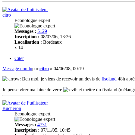
citro
Econologue expert
Messages :
5129
Inscription :
08/03/06, 13:26
Localisation :
Bordeaux
x 14
Citer
Message non lu
par
citro
»
04/06/08, 00:19
Ben moi, je viens de recevoir un devis de
fisoland
48h après 
Je pense virer ma laine de verre
et mettre du fisoland (mélangé
Bucheron
Econologue expert
Messages :
4731
Inscription :
07/11/05, 10:45