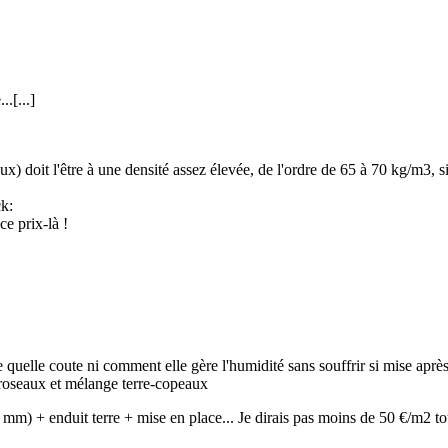
.[...]
ux) doit l'être à une densité assez élevée, de l'ordre de 65 à 70 kg/m3, s
e prix-là !
s ce quelle coute ni comment elle gère l'humidité sans souffrir si mise ap
x roseaux et mélange terre-copeaux
m) + enduit terre + mise en place... Je dirais pas moins de 50 €/m2 tout