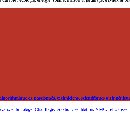
 durable : écologie, énergie, solaire, maison & jardinage, travaux & b
orithmique de passionnés, techniciens, scientifiques ou ingénieurs
ravaux et bricolage.
Chauffage, isolation, ventilation, VMC, refroidissem