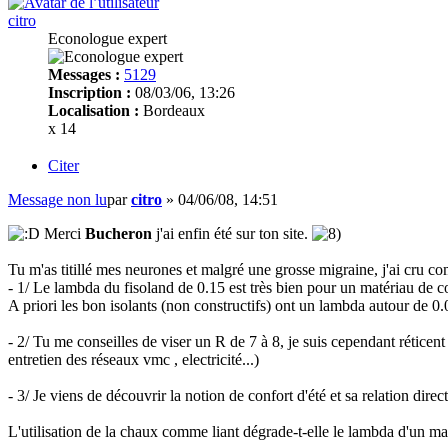
citro
Econologue expert
Messages :
5129
Inscription :
08/03/06, 13:26
Localisation :
Bordeaux
x 14
Citer
Message non lu
par
citro
»
04/06/08, 14:51
Merci
Bucheron
j'ai enfin été sur ton site.
Tu m'as titillé mes neurones et malgré une grosse migraine, j'ai cru c
- 1/ Le lambda du fisoland de 0.15 est très bien pour un matériau de co
A priori les bon isolants (non constructifs) ont un lambda autour de 0.
- 2/ Tu me conseilles de viser un R de 7 à 8, je suis cependant réticent
entretien des réseaux vmc , electricité...)
- 3/ Je viens de découvrir la notion de confort d'été et sa relation dire
L'utilisation de la chaux comme liant dégrade-t-elle le lambda d'un m