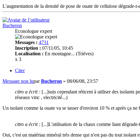
L'augmentation de la densité de pose de ouate de cellulose dégrade-t
Bucheron
Econologue expert
Messages :
4731
Inscription :
07/11/05, 10:45
Localisation :
En montagne... (Trièves)
x 3
Citer
Message non lu
par
Bucheron
»
08/06/08, 23:57
citro a écrit :
[...]suis cependant réticent à utiliser des isolants 
réseaux vmc , electricité...)
Un isolant comme la ouate va se tasser d'environ 10 % et après ça ne bou
citro a écrit :
[...]L'utilisation de la chaux comme liant dégrade-
Oui, c'est un matériau minéral très dense qui n'est pas du tout isola