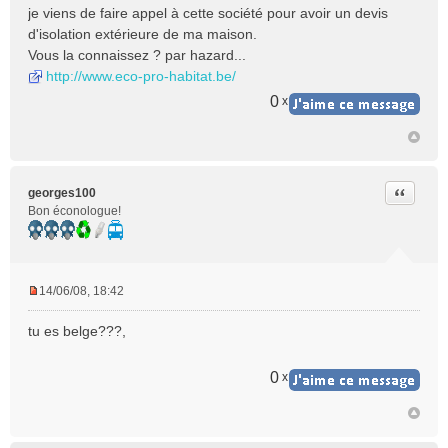
s
je viens de faire appel à cette société pour avoir un devis
s
d'isolation extérieure de ma maison.
a
Vous la connaissez ? par hazard...
g
e
http://www.eco-pro-habitat.be/
n
0
x
o
n
l
u
Citer
georges100
Bon éconologue!
14/06/08, 18:42
M
e
tu es belge???,
s
s
a
0
x
g
e
n