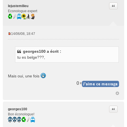
o
n
Citer
lejustemilieu
l
Econologue expert
u
14/06/08, 18:47
M
e
s
georges100 a écrit :
s
tu es belge???,
a
g
e
n
Mais oui, une fois
o
0
x
n
l
u
Citer
georges100
Bon éconologue!