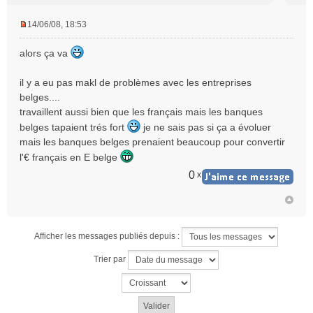
14/06/08, 18:53
M
e
alors ça va
s
s
il y a eu pas makl de problèmes avec les entreprises
a
belges....
g
e
travaillent aussi bien que les français mais les banques
n
belges tapaient trés fort
je ne sais pas si ça a évoluer
o
mais les banques belges prenaient beaucoup pour convertir
n
l'€ français en E belge
l
u
0
x
Afficher les messages publiés depuis :
Trier par