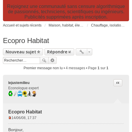
Rejoignez une communauté sans censure algorithmique
de passionnés, techniciens, scientifiques ou ingénieurs.
Publicités supprimées après inscription.
Accueil et sujets récents
Maison, habitat, électricité et jardin. Travaux et bricolage.
Chauffage, isolation, ventilation, VMC, refroidissement...
Ecopro Habitat
Nouveau sujet
Répondre
Premier message non lu
• 4 messages • Page
1
sur
1
Citer
lejustemilieu
Econologue expert
Ecopro Habitat
14/06/08, 17:37
M
e
Bonjour,