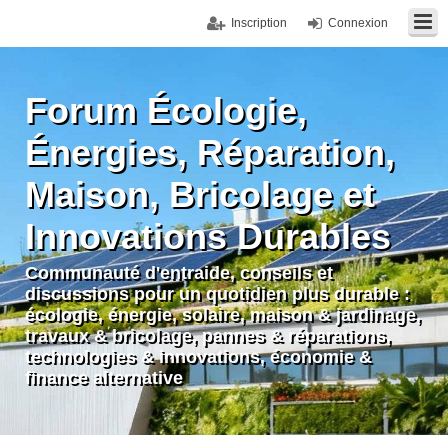
Inscription
Connexion
Forum Écologie,
Énergies, Réparation,
Maison, Bricolage et
Innovations Durables
Communauté d'entraide, conseils et
discussions pour un quotidien plus durable :
écologie, énergie, solaire, maison & jardinage,
travaux & bricolage, pannes & réparations,
technologies & innovations, économie &
finance alternative