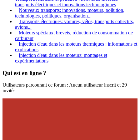
transports électriques et innovations technologiques
Nouveaux transports: innovations, moteurs, pollution,
technologies, politiques, organisation...
Transports électriques: voitures, vélos, transports collectifs,
avions...
Moteurs spéciaux, brevets, réduction de consommation de
carburant
Injection d'eau dans les moteurs thermiques : informations et
explications
Injection d'eau dans les moteurs: montages et
expérimentations
Qui est en ligne ?
Utilisateurs parcourant ce forum : Aucun utilisateur inscrit et 29
invités