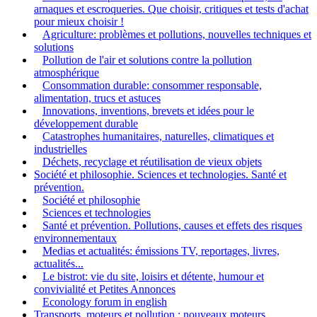
arnaques et escroqueries. Que choisir, critiques et tests d'achat
pour mieux choisir !
Agriculture: problèmes et pollutions, nouvelles techniques et
solutions
Pollution de l'air et solutions contre la pollution
atmosphérique
Consommation durable: consommer responsable,
alimentation, trucs et astuces
Innovations, inventions, brevets et idées pour le
développement durable
Catastrophes humanitaires, naturelles, climatiques et
industrielles
Déchets, recyclage et réutilisation de vieux objets
Société et philosophie. Sciences et technologies. Santé et
prévention.
Société et philosophie
Sciences et technologies
Santé et prévention. Pollutions, causes et effets des risques
environnementaux
Medias et actualités: émissions TV, reportages, livres,
actualités...
Le bistrot: vie du site, loisirs et détente, humour et
convivialité et Petites Annonces
Econology forum in english
Transports, moteurs et pollution : nouveaux moteurs,