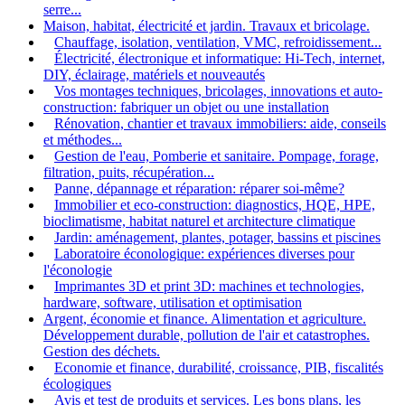
serre...
Maison, habitat, électricité et jardin. Travaux et bricolage.
Chauffage, isolation, ventilation, VMC, refroidissement...
Électricité, électronique et informatique: Hi-Tech, internet,
DIY, éclairage, matériels et nouveautés
Vos montages techniques, bricolages, innovations et auto-
construction: fabriquer un objet ou une installation
Rénovation, chantier et travaux immobiliers: aide, conseils
et méthodes...
Gestion de l'eau, Pomberie et sanitaire. Pompage, forage,
filtration, puits, récupération...
Panne, dépannage et réparation: réparer soi-même?
Immobilier et eco-construction: diagnostics, HQE, HPE,
bioclimatisme, habitat naturel et architecture climatique
Jardin: aménagement, plantes, potager, bassins et piscines
Laboratoire éconologique: expériences diverses pour
l'éconologie
Imprimantes 3D et print 3D: machines et technologies,
hardware, software, utilisation et optimisation
Argent, économie et finance. Alimentation et agriculture.
Développement durable, pollution de l'air et catastrophes.
Gestion des déchets.
Economie et finance, durabilité, croissance, PIB, fiscalités
écologiques
Avis et test de produits et services. Les bons plans, les