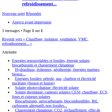
refroidissement...
Nouveau sujet
Répondre
Aperçu avant impression
3 messages • Page
1
sur
1
Revenir vers « Chauffage, isolation, ventilation, VMC,
refroidissement... »
Atteindre
Energies renouvelables et fossiles, énergie solaire,
biocarburants et changement climatique
Hydraulique, éoliennes, géothermie, énergies marines,
biogaz...
Energies fossiles: pétrole, gaz, charbon et électricité
nucléaire (fission et fusion)
Solaire photovoltaïque: électricité solaire
Solaire thermique: capteurs solaires CESI, chauffage, ECS,
fours et cuiseurs solaires
Biocarburants, agrocarburants, biocombustibles, BtL,
carburants alternatifs non fossiles...
Changement climatique: CO2, réchauffement, effet de