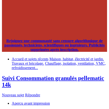
Rejoignez une communauté sans censure algorithmique de
passionnés, techniciens, scientifiques ou ingénieurs. Publicités
supprimées après inscription.
Accueil et sujets récents
Maison, habitat, électricité et jardin.
Travaux et bricolage.
Chauffage, isolation, ventilation, VMC,
refroidissement...
Suivi Consommation granulés pellematic
14k
Nouveau sujet
Répondre
Aperçu avant impression