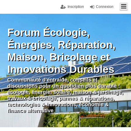
Inscription
Connexion
Forum Écologie,
Énergies, Réparation,
Maison, Bricolage et
Innovations Durables
Communauté d'entraide, conseils et
discussions pour un quotidien plus durable :
écologie, énergie, solaire, maison & jardinage,
travaux & bricolage, pannes & réparations,
technologies & innovations, économie &
finance alternative