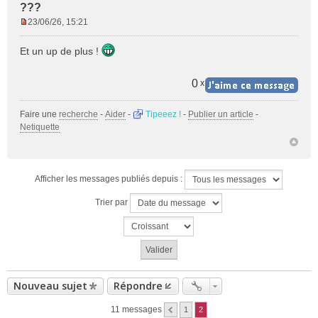
???
23/06/26, 15:21
M
e
Et un up de plus !
s
s
a
0
x
g
e
Faire une
recherche
-
Aider
-
Tipeeez !
-
Publier un article
-
n
Netiquette
o
n
l
u
Afficher les messages publiés depuis :
Trier par
Nouveau sujet
Répondre
11 messages
1
2