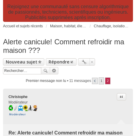
Rejoignez une communauté sans censure algorithmique
de passionnés, techniciens, scientifiques ou ingénieurs.
Publicités supprimées après inscription.
Accueil et sujets récents
Maison, habitat, électricité et jardin. Travaux et bricolage.
Chauffage, isolation, ventilation, VMC, refroidissement...
Alerte canicule! Comment refroidir ma
maison ???
Nouveau sujet
Répondre
Premier message non lu
• 11 messages
1
2
Citer
Christophe
Modérateur
Re: Alerte canicule! Comment refroidir ma maison