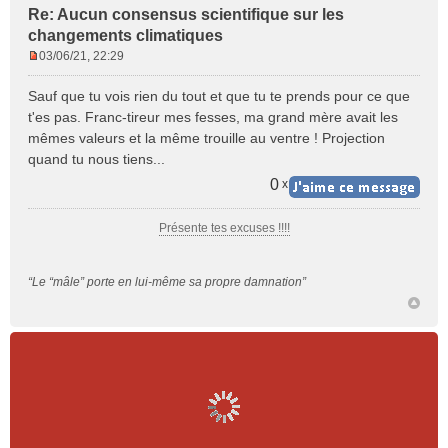
Re: Aucun consensus scientifique sur les
changements climatiques
03/06/21, 22:29
M
e
Sauf que tu vois rien du tout et que tu te prends pour ce que
s
t'es pas. Franc-tireur mes fesses, ma grand mère avait les
s
mêmes valeurs et la même trouille au ventre ! Projection
a
quand tu nous tiens...
g
e
0
x
n
o
Présente tes excuses !!!!
n
l
u
“Le “mâle” porte en lui-même sa propre damnation”