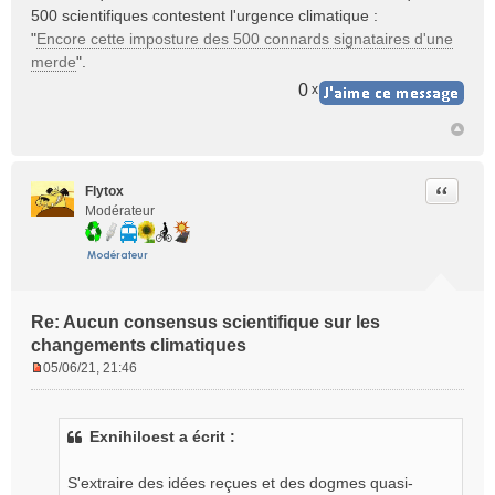
500 scientifiques contestent l'urgence climatique :
"
Encore cette imposture des 500 connards signataires d'une
merde
".
0
x
Citer
Flytox
Modérateur
Re: Aucun consensus scientifique sur les
changements climatiques
05/06/21, 21:46
M
e
s
Exnihiloest a écrit :
s
a
g
S'extraire des idées reçues et des dogmes quasi-