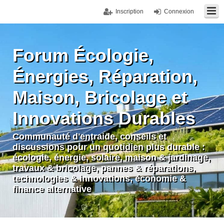
Inscription
Connexion
Forum Écologie,
Énergies, Réparation,
Maison, Bricolage et
Innovations Durables
Communauté d'entraide, conseils et
discussions pour un quotidien plus durable :
écologie, énergie, solaire, maison & jardinage,
travaux & bricolage, pannes & réparations,
technologies & innovations, économie &
finance alternative