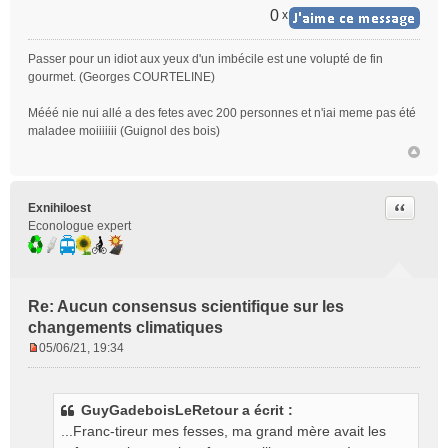
0
x
Passer pour un idiot aux yeux d'un imbécile est une volupté de fin
gourmet. (Georges COURTELINE)
Mééé nie nui allé a des fetes avec 200 personnes et n'iai meme pas été
maladee moiiiiiii (Guignol des bois)
Citer
Exnihiloest
Econologue expert
Re: Aucun consensus scientifique sur les
changements climatiques
05/06/21, 19:34
M
e
s
GuyGadeboisLeRetour a écrit :
s
...Franc-tireur mes fesses, ma grand mère avait les
a