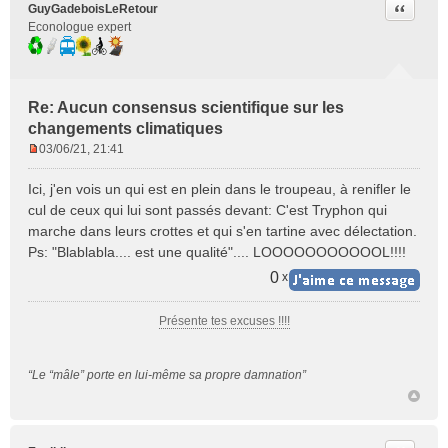
Citer
GuyGadeboisLeRetour
Econologue expert
Re: Aucun consensus scientifique sur les
changements climatiques
03/06/21, 21:41
M
e
Ici, j'en vois un qui est en plein dans le troupeau, à renifler le
s
cul de ceux qui lui sont passés devant: C'est Tryphon qui
s
marche dans leurs crottes et qui s'en tartine avec délectation.
a
Ps: "Blablabla.... est une qualité".... LOOOOOOOOOOOL!!!!
g
e
0
x
n
o
Présente tes excuses !!!!
n
l
u
“Le “mâle” porte en lui-même sa propre damnation”