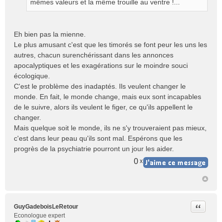
g
mêmes valeurs et la même trouille au ventre !...
e
n
o
Eh bien pas la mienne.
n
Le plus amusant c'est que les timorés se font peur les uns les
l
autres, chacun surenchérissant dans les annonces
u
apocalyptiques et les exagérations sur le moindre souci
écologique.
C'est le problème des inadaptés. Ils veulent changer le
monde. En fait, le monde change, mais eux sont incapables
de le suivre, alors ils veulent le figer, ce qu'ils appellent le
changer.
Mais quelque soit le monde, ils ne s'y trouveraient pas mieux,
c'est dans leur peau qu'ils sont mal. Espérons que les
progrès de la psychiatrie pourront un jour les aider.
0
x
Citer
GuyGadeboisLeRetour
Econologue expert