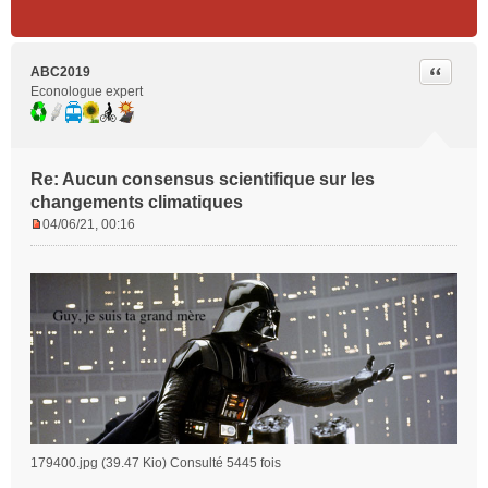
Citer
ABC2019
Econologue expert
Re: Aucun consensus scientifique sur les
changements climatiques
04/06/21, 00:16
M
e
s
s
a
g
e
n
o
n
l
u
179400.jpg (39.47 Kio) Consulté 5445 fois