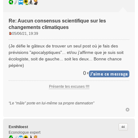
Re: Aucun consensus scientifique sur les
changements climatiques
05/06/21, 19:39
M
e
(Je défie le gâteux de trouver un seul post où je fais des
s
prévisions "apocalyptiques"... et/ou j'affirme que je suis soit
s
écologiste, soit de gauche... soit les deux... Bonne chance
a
pépère)
g
e
0
x
n
o
Présente tes excuses !!!!
n
l
u
“Le “mâle” porte en lui-même sa propre damnation”
Citer
Exnihiloest
Econologue expert