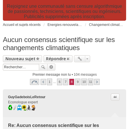
Rejoignez une communauté sans censure algorithmique
de passionnés, techniciens, scientifiques ou ingénieurs.
Publicités supprimées après inscription.
Accueil et sujets récents
Energies renouvelables et fossiles, énergie solaire, biocarburants et changement climatique
Changement climatique: CO2, réchauffement, effet de serre...
Aucun consensus scientifique sur les
changements climatiques
Nouveau sujet
Répondre
Premier message non lu
• 104 messages
1
…
6
7
8
9
10
11
Citer
GuyGadeboisLeRetour
Econologue expert
Re: Aucun consensus scientifique sur les