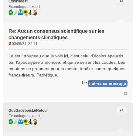
Citer
Exnihiloest
Econologue expert
Re: Aucun consensus scientifique sur les
changements climatiques
03/06/21, 22:21
M
e
Le seul troupeau que je vois ici, c'est celui d'écolos apeurés
s
par l'apocalypse annoncée, et qui se serrent les coudes. Les
s
moutons se prennent pour la meute, à bêler contre quelques
a
francs-tireurs. Pathétique.
g
e
0
x
n
o
n
l
u
Citer
GuyGadeboisLeRetour
Econologue expert