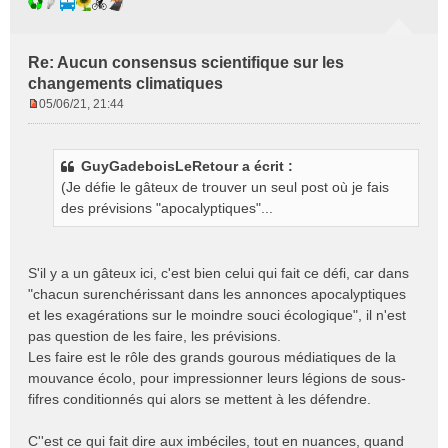
Re: Aucun consensus scientifique sur les
changements climatiques
05/06/21, 21:44
M
e
s
GuyGadeboisLeRetour a écrit :
s
(Je défie le gâteux de trouver un seul post où je fais
a
g
des prévisions "apocalyptiques"...
e
n
o
S'il y a un gâteux ici, c'est bien celui qui fait ce défi, car dans
n
"chacun surenchérissant dans les annonces apocalyptiques
l
et les exagérations sur le moindre souci écologique", il n'est
u
pas question de les faire, les prévisions.
Les faire est le rôle des grands gourous médiatiques de la
mouvance écolo, pour impressionner leurs légions de sous-
fifres conditionnés qui alors se mettent à les défendre.
C''est ce qui fait dire aux imbéciles, tout en nuances, quand