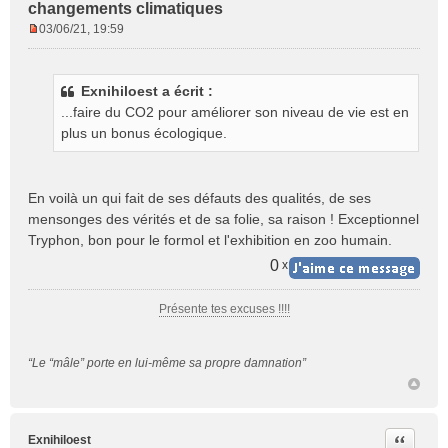
changements climatiques
03/06/21, 19:59
M
e
s
Exnihiloest a écrit :
s
...faire du CO2 pour améliorer son niveau de vie est en
a
g
plus un bonus écologique.
e
n
o
En voilà un qui fait de ses défauts des qualités, de ses
n
mensonges des vérités et de sa folie, sa raison ! Exceptionnel
l
Tryphon, bon pour le formol et l'exhibition en zoo humain.
u
0
x
Présente tes excuses !!!!
“Le “mâle” porte en lui-même sa propre damnation”
Citer
Exnihiloest