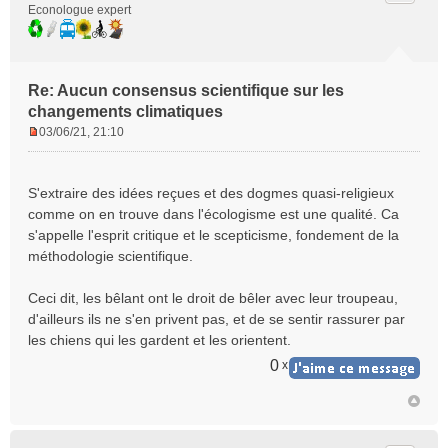
Econologue expert
Re: Aucun consensus scientifique sur les
changements climatiques
03/06/21, 21:10
M
e
s
S'extraire des idées reçues et des dogmes quasi-religieux
s
comme on en trouve dans l'écologisme est une qualité. Ca
a
s'appelle l'esprit critique et le scepticisme, fondement de la
g
e
méthodologie scientifique.
n
o
Ceci dit, les bêlant ont le droit de bêler avec leur troupeau,
n
d'ailleurs ils ne s'en privent pas, et de se sentir rassurer par
l
les chiens qui les gardent et les orientent.
u
0
x