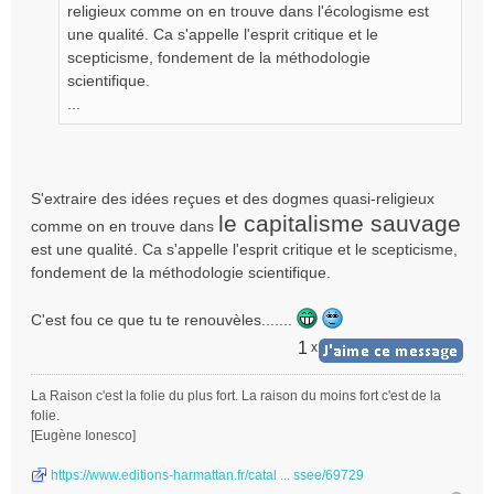
e
religieux comme on en trouve dans l'écologisme est
n
une qualité. Ca s'appelle l'esprit critique et le
o
scepticisme, fondement de la méthodologie
n
scientifique.
l
...
u
S'extraire des idées reçues et des dogmes quasi-religieux
le capitalisme sauvage
comme on en trouve dans
est une qualité. Ca s'appelle l'esprit critique et le scepticisme,
fondement de la méthodologie scientifique.
C'est fou ce que tu te renouvèles.......
1
x
La Raison c'est la folie du plus fort. La raison du moins fort c'est de la
folie.
[Eugène Ionesco]
https://www.editions-harmattan.fr/catal ... ssee/69729