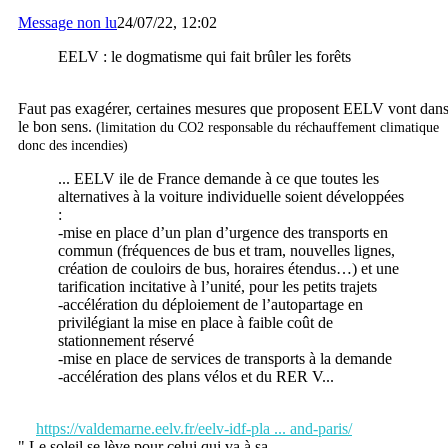
Message non lu
24/07/22, 12:02
EELV : le dogmatisme qui fait brûler les forêts
Faut pas exagérer, certaines mesures que proposent EELV vont dan
le bon sens.
(limitation du CO2 responsable du réchauffement climatique
donc des incendies)
... EELV ile de France demande à ce que toutes les
alternatives à la voiture individuelle soient développées
:
-mise en place d’un plan d’urgence des transports en
commun (fréquences de bus et tram, nouvelles lignes,
création de couloirs de bus, horaires étendus…) et une
tarification incitative à l’unité, pour les petits trajets
-accélération du déploiement de l’autopartage en
privilégiant la mise en place à faible coût de
stationnement réservé
-mise en place de services de transports à la demande
-accélération des plans vélos et du RER V...
https://valdemarne.eelv.fr/eelv-idf-pla ... and-paris/
" Le soleil se lève pour celui qui va à sa