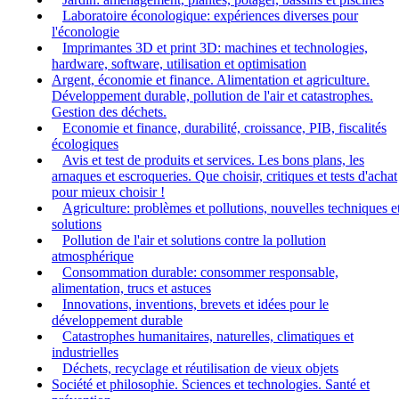
Laboratoire éconologique: expériences diverses pour
l'éconologie
Imprimantes 3D et print 3D: machines et technologies,
hardware, software, utilisation et optimisation
Argent, économie et finance. Alimentation et agriculture.
Développement durable, pollution de l'air et catastrophes.
Gestion des déchets.
Economie et finance, durabilité, croissance, PIB, fiscalités
écologiques
Avis et test de produits et services. Les bons plans, les
arnaques et escroqueries. Que choisir, critiques et tests d'achat
pour mieux choisir !
Agriculture: problèmes et pollutions, nouvelles techniques e
solutions
Pollution de l'air et solutions contre la pollution
atmosphérique
Consommation durable: consommer responsable,
alimentation, trucs et astuces
Innovations, inventions, brevets et idées pour le
développement durable
Catastrophes humanitaires, naturelles, climatiques et
industrielles
Déchets, recyclage et réutilisation de vieux objets
Société et philosophie. Sciences et technologies. Santé et