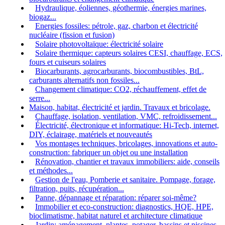
Hydraulique, éoliennes, géothermie, énergies marines,
biogaz...
Energies fossiles: pétrole, gaz, charbon et électricité
nucléaire (fission et fusion)
Solaire photovoltaïque: électricité solaire
Solaire thermique: capteurs solaires CESI, chauffage, ECS,
fours et cuiseurs solaires
Biocarburants, agrocarburants, biocombustibles, BtL,
carburants alternatifs non fossiles...
Changement climatique: CO2, réchauffement, effet de
serre...
Maison, habitat, électricité et jardin. Travaux et bricolage.
Chauffage, isolation, ventilation, VMC, refroidissement...
Électricité, électronique et informatique: Hi-Tech, internet,
DIY, éclairage, matériels et nouveautés
Vos montages techniques, bricolages, innovations et auto-
construction: fabriquer un objet ou une installation
Rénovation, chantier et travaux immobiliers: aide, conseils
et méthodes...
Gestion de l'eau, Pomberie et sanitaire. Pompage, forage,
filtration, puits, récupération...
Panne, dépannage et réparation: réparer soi-même?
Immobilier et eco-construction: diagnostics, HQE, HPE,
bioclimatisme, habitat naturel et architecture climatique
Jardin: aménagement, plantes, potager, bassins et piscines