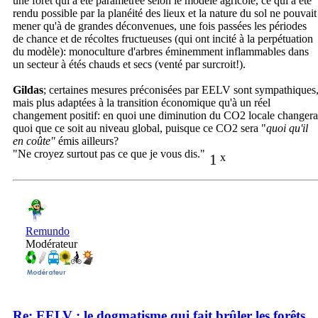
une forêt qui a été paramétrée selon le modèle agricole, ce qui a été
rendu possible par la planéité des lieux et la nature du sol ne pouvait
mener qu'à de grandes déconvenues, une fois passées les périodes
de chance et de récoltes fructueuses (qui ont incité à la perpétuation
du modèle): monoculture d'arbres éminemment inflammables dans
un secteur à étés chauds et secs (venté par surcroit!).
Gildas
; certaines mesures préconisées par EELV sont sympathiques
mais plus adaptées à la transition économique qu'à un réel
changement positif: en quoi une diminution du CO2 locale changera
quoi que ce soit au niveau global, puisque ce CO2 sera "
quoi qu'il
en coûte"
émis ailleurs?
"Ne croyez surtout pas ce que je vous dis."
1
x
Remundo
Modérateur
Re: EELV : le dogmatisme qui fait brûler les forêts