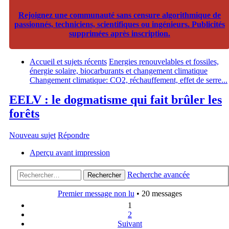
Rejoignez une communauté sans censure algorithmique de
passionnés, techniciens, scientifiques ou ingénieurs. Publicités
supprimées après inscription.
Accueil et sujets récents
Energies renouvelables et fossiles,
énergie solaire, biocarburants et changement climatique
Changement climatique: CO2, réchauffement, effet de serre...
EELV : le dogmatisme qui fait brûler les
forêts
Nouveau sujet
Répondre
Aperçu avant impression
Recherche avancée
Rechercher
Premier message non lu
• 20 messages
1
2
Suivant