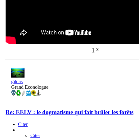
1
x
gildas
Grand Econologue
Re: EELV : le dogmatisme qui fait brûler les forêts
Citer
Citer