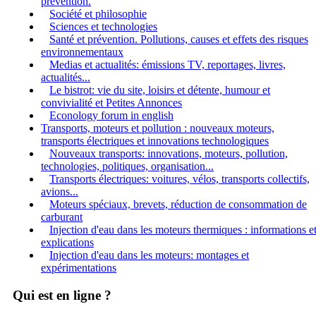
prévention.
Société et philosophie
Sciences et technologies
Santé et prévention. Pollutions, causes et effets des risques
environnementaux
Medias et actualités: émissions TV, reportages, livres,
actualités...
Le bistrot: vie du site, loisirs et détente, humour et
convivialité et Petites Annonces
Econology forum in english
Transports, moteurs et pollution : nouveaux moteurs,
transports électriques et innovations technologiques
Nouveaux transports: innovations, moteurs, pollution,
technologies, politiques, organisation...
Transports électriques: voitures, vélos, transports collectifs,
avions...
Moteurs spéciaux, brevets, réduction de consommation de
carburant
Injection d'eau dans les moteurs thermiques : informations e
explications
Injection d'eau dans les moteurs: montages et
expérimentations
Qui est en ligne ?