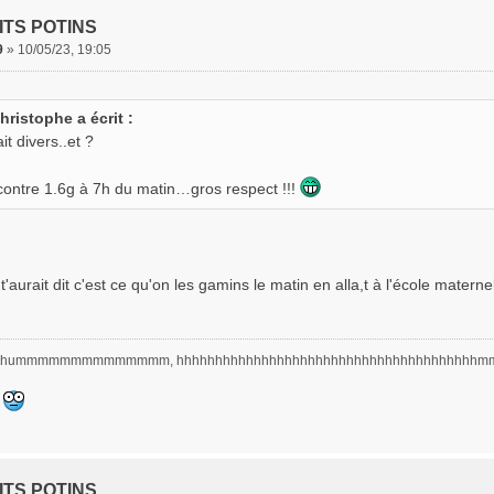
ITS POTINS
9
»
10/05/23, 19:05
hristophe a écrit :
it divers..et ?
contre 1.6g à 7h du matin…gros respect !!!
 t'aurait dit c'est ce qu'on les gamins le matin en alla,t à l'école materne
hummmmmmmmmmmmmm, hhhhhhhhhhhhhhhhhhhhhhhhhhhhhhhhhhhhhh
ITS POTINS