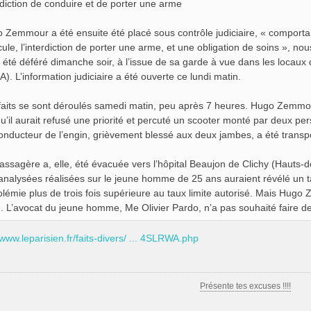
rdiction de conduire et de porter une arme
 Zemmour a été ensuite été placé sous contrôle judiciaire, « comportan
cule, l’interdiction de porter une arme, et une obligation de soins », 
t été déféré dimanche soir, à l’issue de sa garde à vue dans les locaux 
A). L’information judiciaire a été ouverte ce lundi matin.
faits se sont déroulés samedi matin, peu après 7 heures. Hugo Zemmour r
qu’il aurait refusé une priorité et percuté un scooter monté par deux pe
onducteur de l’engin, grièvement blessé aux deux jambes, a été trans
assagère a, elle, été évacuée vers l’hôpital Beaujon de Clichy (Hauts-d
analysées réalisées sur le jeune homme de 25 ans auraient révélé un ta
olémie plus de trois fois supérieure au taux limite autorisé. Mais Hu
. L’avocat du jeune homme, Me Olivier Pardo, n’a pas souhaité faire de
/www.leparisien.fr/faits-divers/ ... 4SLRWA.php
Présente tes excuses !!!!