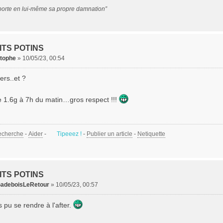
porte en lui-même sa propre damnation”
ITS POTINS
stophe
»
10/05/23, 00:54
vers..et ?
e 1.6g à 7h du matin…gros respect !!!
echerche
-
Aider
-
Tipeeez !
-
Publier un article
-
Netiquette
ITS POTINS
adeboisLeRetour
»
10/05/23, 00:57
s pu se rendre à l'after.