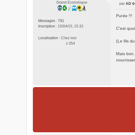
Grand Econologue
par
AD 4
M
e
Purée !!!
s
Messages :
791
s
Inscription :
15/04/15, 15:32
C'est quoi
a
g
Localisation :
Chez moi
e
(Le fils d
x 354
n
o
Mais bon.
n
nourrisse
l
u