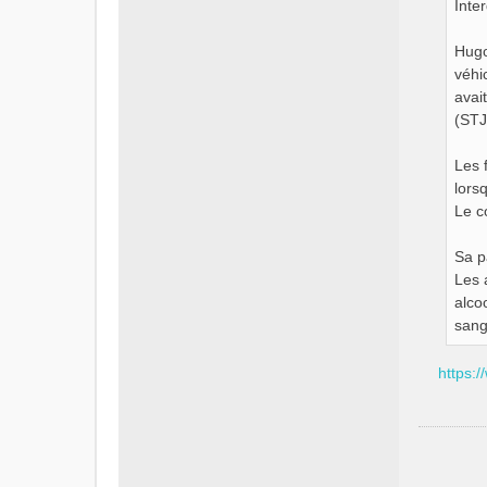
Inte
Hugo
véhi
avai
(STJ
Les 
lors
Le c
Sa p
Les 
alco
sang
https:/