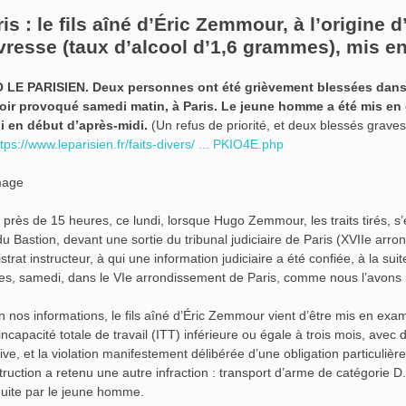
is : le fils aîné d’Éric Zemmour, à l’origine 
ivresse (taux d’alcool d’1,6 grammes), mis 
 LE PARISIEN. Deux personnes ont été grièvement blessées dan
oir provoqué samedi matin, à Paris. Le jeune homme a été mis en 
i en début d’après-midi.
(Un refus de priorité, et deux blessés graves
ttps://www.leparisien.fr/faits-divers/ ... PKIO4E.php
st près de 15 heures, ce lundi, lorsque Hugo Zemmour, les traits tirés, s
du Bastion, devant une sortie du tribunal judiciaire de Paris (XVIIe arron
trat instructeur, à qui une information judiciaire a été confiée, à la suit
es, samedi, dans le VIe arrondissement de Paris, comme nous l’avons
n nos informations, le fils aîné d’Éric Zemmour vient d’être mis en exa
incapacité totale de travail (ITT) inférieure ou égale à trois mois, ave
tive, et la violation manifestement délibérée d’une obligation particulièr
struction a retenu une autre infraction : transport d’arme de catégorie 
uite par le jeune homme.