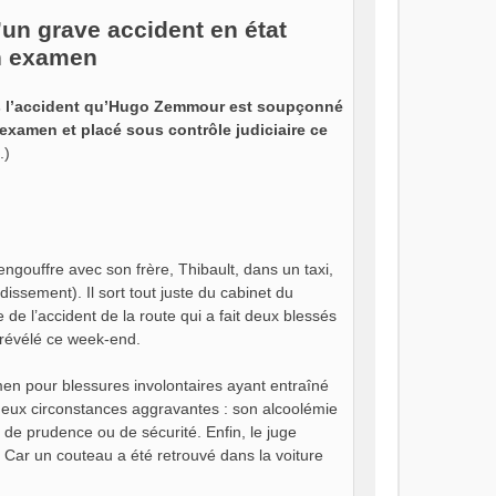
d’un grave accident en état
en examen
s l’accident qu’Hugo Zemmour est soupçonné
examen et placé sous contrôle judiciaire ce
.)
’engouffre avec son frère, Thibault, dans un taxi,
dissement). Il sort tout juste du cabinet du
e de l’accident de la route qui a fait deux blessés
 révélé ce week-end.
men pour blessures involontaires ayant entraîné
c deux circonstances aggravantes : son alcoolémie
e de prudence ou de sécurité. Enfin, le juge
D. Car un couteau a été retrouvé dans la voiture