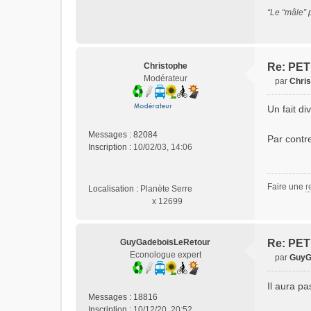
“Le “mâle” 
Christophe
Re: PET
Modérateur
par
Chri
M
e
Un fait di
s
s
Messages :
82084
Par contr
a
Inscription :
10/02/03, 14:06
g
e
n
Faire une
r
Localisation :
Planète Serre
o
x 12699
n
l
u
GuyGadeboisLeRetour
Re: PET
Econologue expert
par
GuyG
M
e
Il aura pa
s
Messages :
18816
s
Inscription :
10/12/20, 20:52