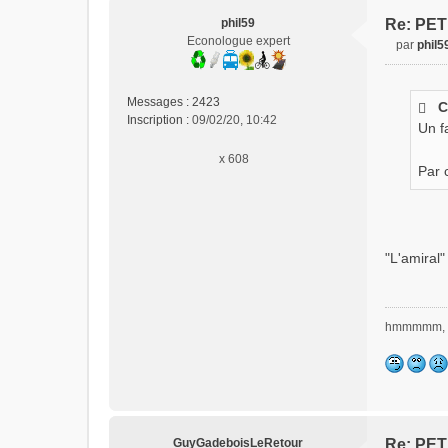
phil59
Re: PET
Econologue expert
par
phil5
M
e
s
Messages :
2423
C
s
Inscription :
09/02/20, 10:42
Un fa
a
g
x 608
e
Par 
n
o
n
l
u
"L'amiral"
hmmmmm, 
GuyGadeboisLeRetour
Re: PET