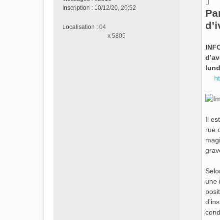
s
Inscription :
10/12/20, 20:52
Par
a
g
d’
Localisation :
04
e
x 5805
n
INFO
o
n
d’av
l
lund
u
h
Il e
rue 
magis
grav
Selo
une 
posi
d’in
cond