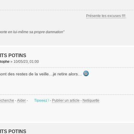
Présente tes excuses !!!!
porte en lui-même sa propre damnation”
ITS POTINS
stophe
»
10/05/23, 01:00
sont des restes de la veille…je retire alors…
echerche
-
Aider
-
Tipeeez !
-
Publier un article
-
Netiquette
ITS POTINS