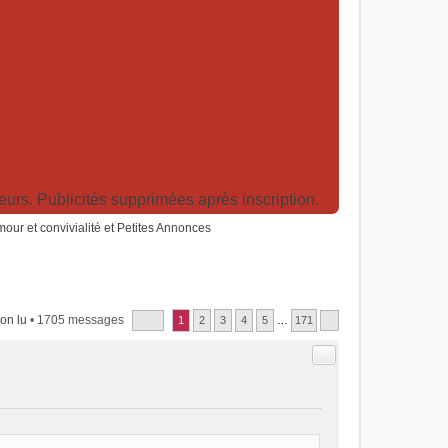
rs. Publicités supprimées après inscription.
humour et convivialité et Petites Annonces
on lu
• 1705 messages
1
2
3
4
5
…
171
Citer