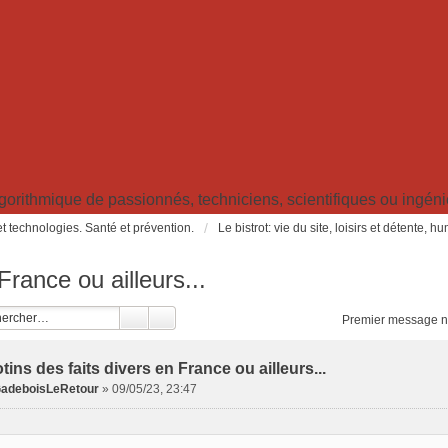
ithmique de passionnés, techniciens, scientifiques ou ingénieu
t technologies. Santé et prévention.
Le bistrot: vie du site, loisirs et détente, 
France ou ailleurs...
Premier message n
otins des faits divers en France ou ailleurs...
adeboisLeRetour
»
09/05/23, 23:47