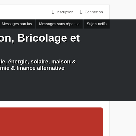
Inscription
Connexion
Messages non lus
Messages sans réponse
Sujets actifs
n, Bricolage et
e, énergie, solaire, maison &
mie & finance alternative