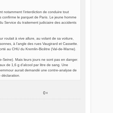
t notamment l’interdiction de conduire tout
nous confirme le parquet de Paris. Le jeune homme
du Service du traitement judiciaire des accidents
oulait à vive allure, au volant de sa voiture,
rsonnes, à l’angle des rues Vaugirard et Cassette.
porté au CHU du Kremlin-Bicêtre (Val-de-Marne).
e-Seine). Mais leurs jours ne sont pas en danger.
ux de 1,6 g d’alcool par litre de sang. Une
go Zemmour aurait demandé une contre-analyse de
 déclaration.
0
x