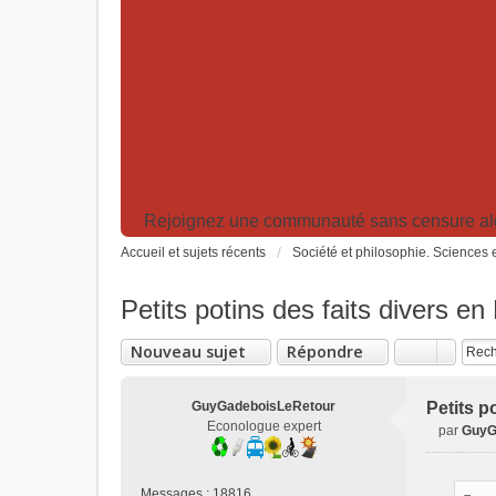
Rejoignez une communauté sans censure algor
Accueil et sujets récents
Société et philosophie. Sciences e
Petits potins des faits divers en 
Nouveau sujet
Répondre
GuyGadeboisLeRetour
Petits p
Econologue expert
par
GuyG
M
e
s
Messages :
18816