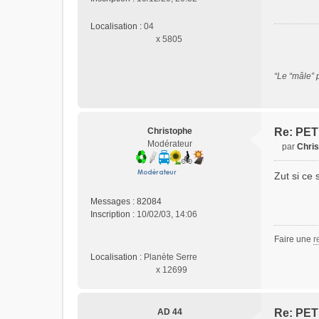
a
g
Localisation :
04
e
x 5805
n
o
n
“Le “mâle” 
l
u
Christophe
Re: PET
Modérateur
par
Chri
M
e
Zut si ce 
s
s
Messages :
82084
a
Inscription :
10/02/03, 14:06
g
e
Faire une
r
n
Localisation :
Planète Serre
o
x 12699
n
l
u
AD 44
Re: PET