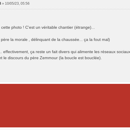
4
»
10/05/23, 05:56
 cette photo ! C'est un véritable chantier (étrange)...
u père la morale , délinquant de la chaussée... ça la fout mal)
.. effectivement, ça reste un fait divers qui alimente les réseaux soc
nt le discours du père Zemmour (la boucle est bouclée).