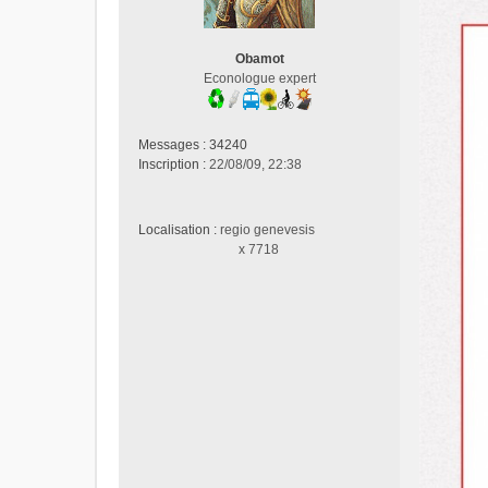
s
a
g
Obamot
e
Econologue expert
n
o
n
Messages :
34240
l
Inscription :
22/08/09, 22:38
u
Localisation :
regio genevesis
x 7718