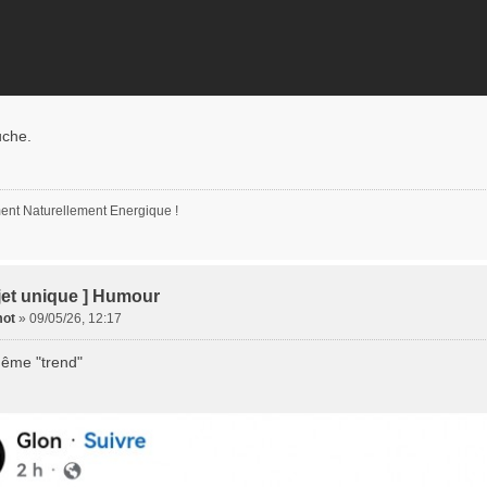
uche.
nt Naturellement Energique !
jet unique ] Humour
ot
»
09/05/26, 12:17
ême "trend"