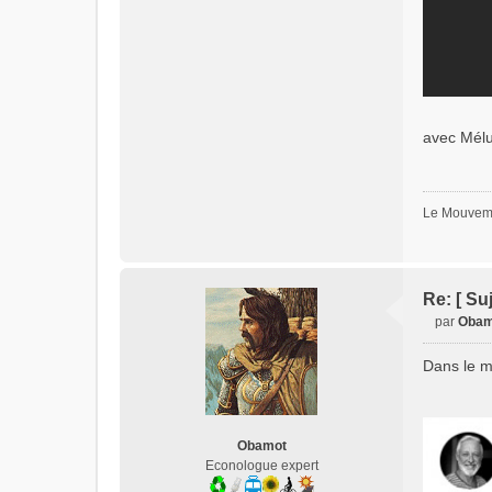
avec Mél
Le Mouveme
Re: [ Su
par
Obam
M
e
Dans le m
s
s
a
g
Obamot
e
Econologue expert
n