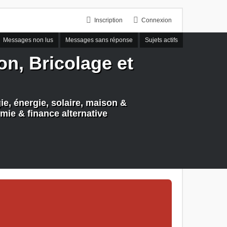
Inscription
Connexion
Messages non lus
Messages sans réponse
Sujets actifs
n, Bricolage et
e, énergie, solaire, maison &
mie & finance alternative