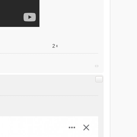
2
x
Citer