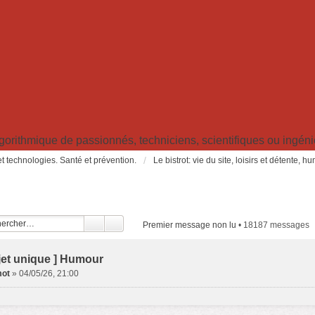
ithmique de passionnés, techniciens, scientifiques ou ingénieu
t technologies. Santé et prévention.
Le bistrot: vie du site, loisirs et détente, 
Premier message non lu
• 18187 messages
jet unique ] Humour
ot
»
04/05/26, 21:00