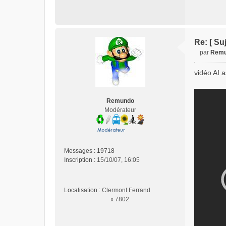
Re: [ Su
par
Rem
M
e
vidéo AI 
s
s
a
Remundo
g
Modérateur
e
n
o
n
l
Messages :
19718
u
Inscription :
15/10/07, 16:05
Localisation :
Clermont Ferrand
x 7802