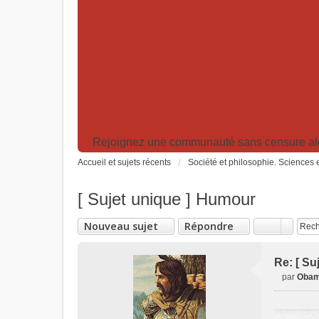
Rejoignez une communauté sans censure algor
Accueil et sujets récents
Société et philosophie. Sciences e
[ Sujet unique ] Humour
Nouveau sujet
Répondre
Re: [ Su
par
Obam
M
e
s