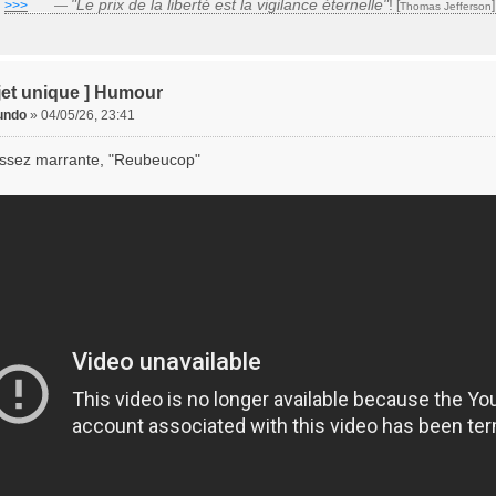
"Le prix de la liberté est la vigilance éternelle"
!
>>>
___
—
[
Thomas Jefferson
jet unique ] Humour
undo
»
04/05/26, 23:41
assez marrante, "Reubeucop"