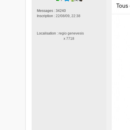
o
n
Messages :
34240
l
Inscription :
22/08/09, 22:38
u
Localisation :
regio genevesis
x 7718