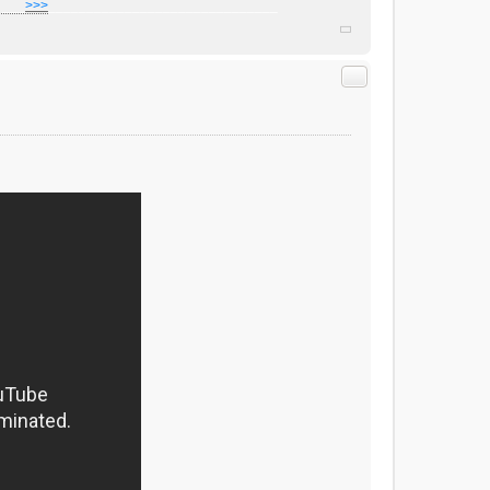
]
___
>>>
______________________________
Citer