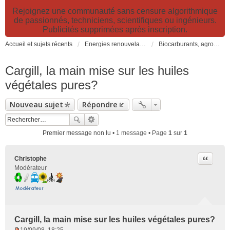
Rejoignez une communauté sans censure algorithmique
de passionnés, techniciens, scientifiques ou ingénieurs.
Publicités supprimées après inscription.
Accueil et sujets récents
Energies renouvelables et fossiles, énergie solaire, biocarburants et changement climatique
Biocarburants, agrocarburants, biocombustibles, BtL, carburants alternatifs non fossiles...
Cargill, la main mise sur les huiles
végétales pures?
Nouveau sujet
Répondre
Premier message non lu
• 1 message • Page
1
sur
1
Citer
Christophe
Modérateur
Cargill, la main mise sur les huiles végétales pures?