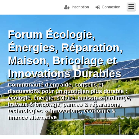
Inscription
Connexion
Forum Écologie,
Énergies, Réparation,
Maison, Bricolage et
Innovations Durables
Communauté d'entraide, conseils et
discussions pour un quotidien plus durable :
écologie, énergie, solaire, maison & jardinage,
travaux & bricolage, pannes & réparations,
technologies & innovations, économie &
finance alternative