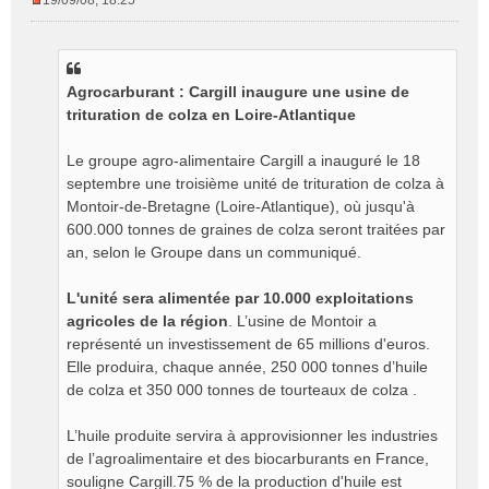
19/09/08, 18:25
M
e
s
s
Agrocarburant : Cargill inaugure une usine de
a
g
trituration de colza en Loire-Atlantique
e
n
Le groupe agro-alimentaire Cargill a inauguré le 18
o
septembre une troisième unité de trituration de colza à
n
Montoir-de-Bretagne (Loire-Atlantique), où jusqu'à
l
600.000 tonnes de graines de colza seront traitées par
u
an, selon le Groupe dans un communiqué.
L'unité sera alimentée par 10.000 exploitations
agricoles de la région
. L’usine de Montoir a
représenté un investissement de 65 millions d'euros.
Elle produira, chaque année, 250 000 tonnes d’huile
de colza et 350 000 tonnes de tourteaux de colza .
L’huile produite servira à approvisionner les industries
de l’agroalimentaire et des biocarburants en France,
souligne Cargill.75 % de la production d'huile est