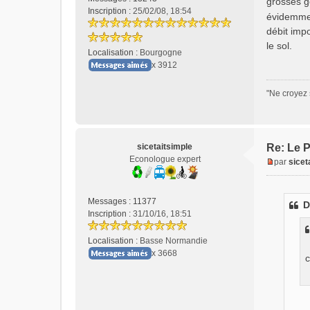
grosses g
s
Inscription :
25/02/08, 18:54
évidemmen
a
débit impo
g
e
le sol.
Localisation :
Bourgogne
n
x 3912
o
n
l
"Ne croyez 
u
sicetaitsimple
Re: Le P
Econologue expert
par
sicet
M
e
s
Messages :
11377
D
s
Inscription :
31/10/16, 18:51
a
g
Localisation :
Basse Normandie
e
x 3668
c
n
o
n
l
u