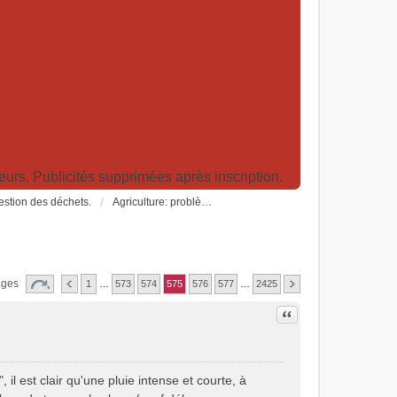
rs. Publicités supprimées après inscription.
Gestion des déchets.
Agriculture: problèmes et pollutions, nouvelles techniques et solutions
ages
1
…
573
574
575
576
577
…
2425
Citer
, il est clair qu'une pluie intense et courte, à