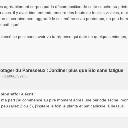
très agréablement surpris par la décomposition de cette couche au print
oriaces. il y avait bien entendu encore des bouts de feuilles visibles, m
ue et certainement aggradé le sol, même si au printemps, un peu humi
mpathique!
i balancé ce post sans avoir vu ta réponse qui date de quelques minute
otager du Paresseux : Jardiner plus que Bio sans fatigue
7
»
21/06/17, 22:38
oindreffor a écrit :
 ma part j'ai commencé au pire moment après une période sèche, mon 
 peu (allez 2 ou 3), j'installe le foin je plante et paf canicule là dessus