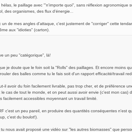
 hélas, le paillage avec "'n'importe quoi", sans réflexion agronomiqu
ol, des organismes, des flux d'énergie...
 un de mes angles d'attaque, c'est justement de "corriger" cette tendan
ême aux "idioties" (carton).
ve un peu "catégorique", là!
ue je doute que le foin soit la "Rolls" des paillages. Et encore moins
rouler des balles comme tu le fais soit d'un rapport efficacité/travail re
t-il avoir du foin facilement livrable, pas trop cher, et de préférence 
le cas de tout le monde, et on peut aussi avoir envie (c'est mon cas) d
s facilement accessibles moyennant un travail limité.
RF c'est un peu pareil, en produire des quantités conséquentes n'est 
up, c'est du boulot!).
s, tu nous avait proposé une vidéo sur "les autres biomasses" que pers