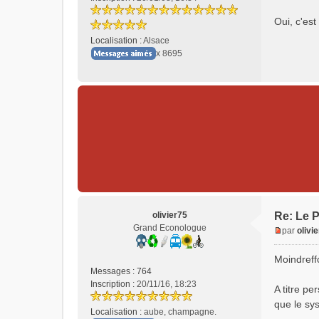
l
Oui, c'est
u
Localisation :
Alsace
x 8695
olivier75
Re: Le P
Grand Econologue
par
olivi
M
e
Moindreff
s
Messages :
764
s
Inscription :
20/11/16, 18:23
A titre pe
a
que le sy
g
Localisation :
aube, champagne.
e