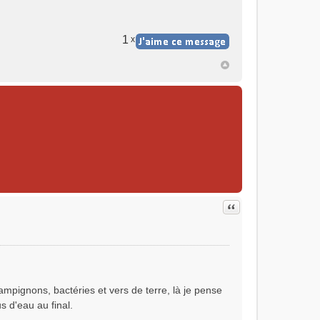
1
x
Citer
champignons, bactéries et vers de terre, là je pense
 d'eau au final.