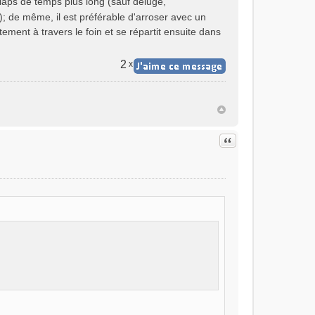
 laps de temps plus long (sauf déluge,
); de même, il est préférable d'arroser avec un
ctement à travers le foin et se répartit ensuite dans
2
x
Citer