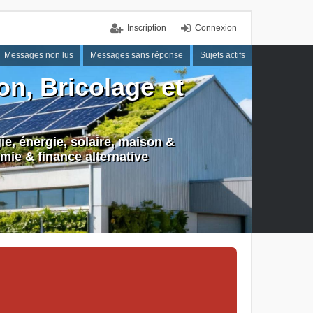
Inscription
Connexion
Messages non lus
Messages sans réponse
Sujets actifs
n, Bricolage et
e, énergie, solaire, maison &
mie & finance alternative