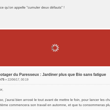
 ce qu'on appelle "cumuler deux défauts" !
otager du Paresseux : Jardiner plus que Bio sans fatigue
er75
»
22/06/17, 00:19
or,
rso, j'aurai bien arrosé le tout avant de mettre le foin, pour lancer les 
stème commencera son travail en automne, et que tu consommeras plus