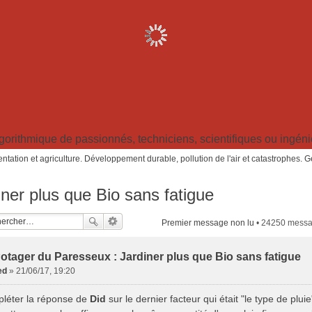
ithmique de passionnés, techniciens, scientifiques ou ingénieu
ntation et agriculture. Développement durable, pollution de l'air et catastrophes. 
ner plus que Bio sans fatigue
Premier message non lu
• 24250 mess
otager du Paresseux : Jardiner plus que Bio sans fatigue
ed
»
21/06/17, 19:20
léter la réponse de
Did
sur le dernier facteur qui était "le type de pluie"