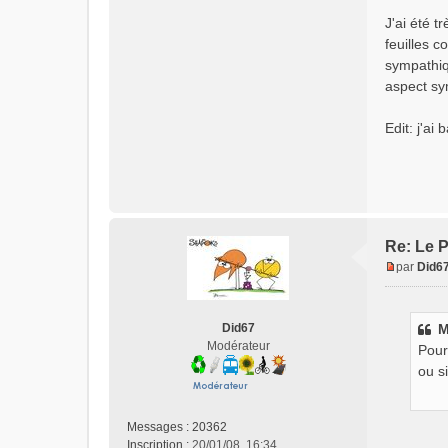
J'ai été 
feuilles c
sympathiq
aspect sy
Edit: j'a
Re: Le P
par
Did6
M
e
s
Did67
M
s
Modérateur
Pour
a
g
ou si
e
n
o
Messages :
20362
n
Inscription :
20/01/08, 16:34