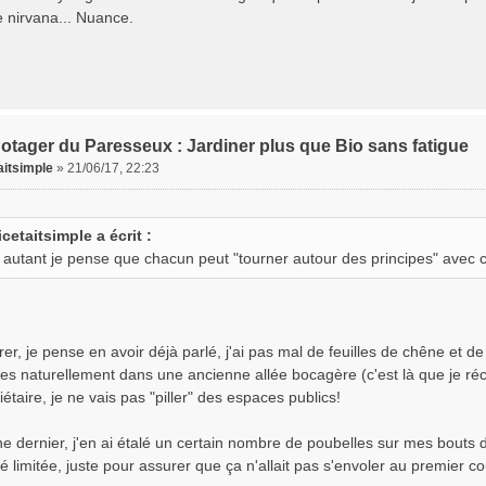
e nirvana... Nuance.
otager du Paresseux : Jardiner plus que Bio sans fatigue
aitsimple
»
21/06/17, 22:23
icetaitsimple a écrit :
 autant je pense que chacun peut "tourner autour des principes" avec ce
trer, je pense en avoir déjà parlé, j'ai pas mal de feuilles de chêne et 
es naturellement dans une ancienne allée bocagère (c'est là que je réc
iétaire, je ne vais pas "piller" des espaces publics!
e dernier, j'en ai étalé un certain nombre de poubelles sur mes bouts de
é limitée, juste pour assurer que ça n'allait pas s'envoler au premier c