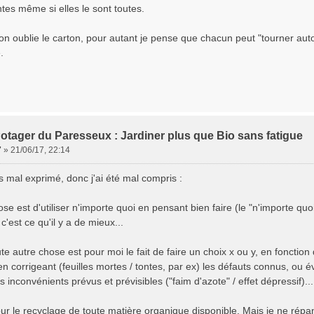
tes même si elles le sont toutes.
n oublie le carton, pour autant je pense que chacun peut "tourner autou
.
otager du Paresseux : Jardiner plus que Bio sans fatigue
7
»
21/06/17, 22:14
s mal exprimé, donc j'ai été mal compris :
se est d'utiliser n'importe quoi en pensant bien faire (le "n'importe qu
 c'est ce qu'il y a de mieux...
te autre chose est pour moi le fait de faire un choix x ou y, en fonction 
n corrigeant (feuilles mortes / tontes, par ex) les défauts connus, ou é
 inconvénients prévus et prévisibles ("faim d'azote" / effet dépressif)...
ur le recyclage de toute matière organique disponible. Mais je ne répand