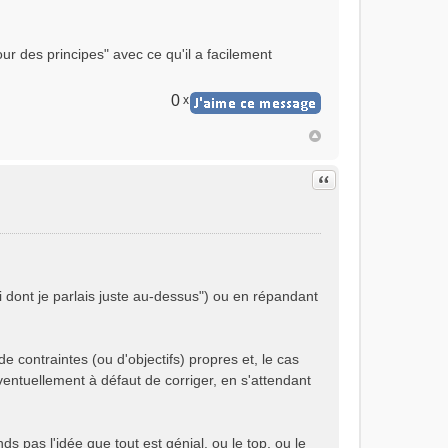
r des principes" avec ce qu'il a facilement
0
x
Citer
oi dont je parlais juste au-dessus") ou en répandant
de contraintes (ou d'objectifs) propres et, le cas
ventuellement à défaut de corriger, en s'attendant
s pas l'idée que tout est génial, ou le top, ou le