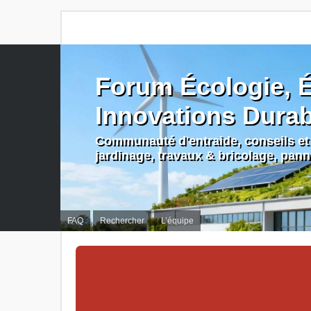
Forum Écologie, É
Innovations Dura
Communauté d'entraide, conseils et 
jardinage, travaux & bricolage, pan
FAQ
Rechercher
L’équipe