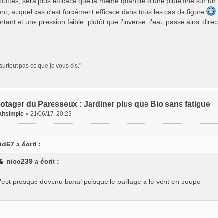
outtes, sera plus efficace que la même quantité d'une pluie fine sur un
t, auquel cas c'est forcément efficace dans tous les cas de figure
rtant et une pression faible, plutôt que l'inverse: l'eau passe ainsi dire
surtout pas ce que je vous dis."
otager du Paresseux : Jardiner plus que Bio sans fatigue
aitsimple
»
21/06/17, 20:23
id67 a écrit :
nico239 a écrit :
'est presque devenu banal puisque le paillage a le vent en poupe