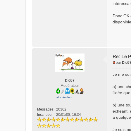
intéressan
Donc OK o
disponible
Re: Le P
par
Did6
M
e
Je me sui
s
Did67
s
Modérateur
a) une cho
a
l'idée que
g
e
n
b) une tou
o
Messages :
20362
échéant, e
n
Inscription :
20/01/08, 16:34
à quelques
l
u
Je suis po