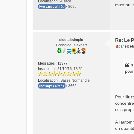
Localisation :
Alsace
must ou l
x 8695
sicetaitsimple
Re: Le P
Econologue expert
par
sicet
M
e
s
Messages :
11377
s
s
Inscription :
31/10/16, 18:51
pour
a
g
Localisation :
Basse Normandie
e
x 3668
n
o
Pour illus
n
concentré
l
suis propr
u
A l'automn
en quantit