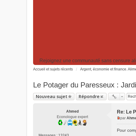
Rejoignez une communauté sans censure algor
Accueil et sujets récents
Argent, économie et finance. Alime
Le Potager du Paresseux : Jardi
Nouveau sujet
Répondre
Ahmed
Re: Le P
Econologue expert
par
Ahm
M
e
Pour comp
s
Messages :
13243