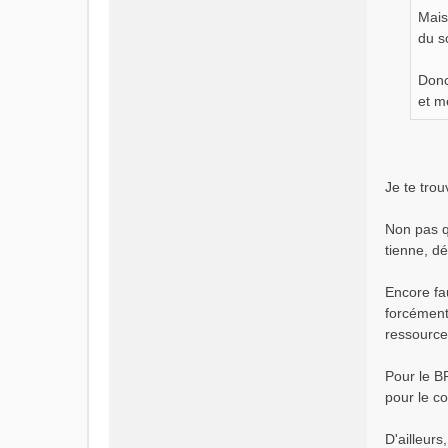
Mais
du s
Donc
et m
Je te trou
Non pas q
tienne, dé
Encore fau
forcément 
ressource
Pour le B
pour le co
D'ailleur