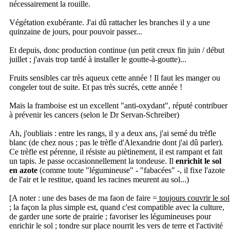
nécessairement la rouille.
Végétation exubérante. J'ai dû rattacher les branches il y a une
quinzaine de jours, pour pouvoir passer...
Et depuis, donc production continue (un petit creux fin juin / début
juillet ; j'avais trop tardé à installer le goutte-à-goutte)...
Fruits sensibles car très aqueux cette année ! Il faut les manger ou
congeler tout de suite. Et pas très sucrés, cette année !
Mais la framboise est un excellent "anti-oxydant", réputé contribuer
à prévenir les cancers (selon le Dr Servan-Schreiber)
Ah, j'oubliais : entre les rangs, il y a deux ans, j'ai semé du trèfle
blanc (de chez nous ; pas le trèfle d'Alexandrie dont j'ai dû parler).
Ce trèfle est pérenne, il résiste au piètinement, il est rampant et fait
un tapis. Je passe occasionnellement la tondeuse. Il
enrichit le sol
en azote
(comme toute "légumineuse" - "fabacées" -, il fixe l'azote
de l'air et le restitue, quand les racines meurent au sol...)
[A noter : une des bases de ma faon de faire =
toujours couvrir le sol
; la façon la plus simple est, quand c'est compatible avec la culture,
de garder une sorte de prairie ; favoriser les légumineuses pour
enrichir le sol ; tondre sur place nourrit les vers de terre et l'activité