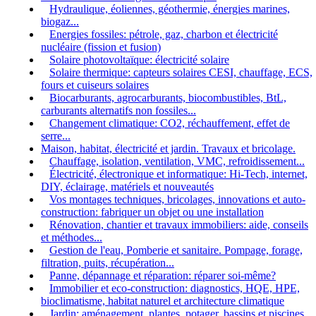
Hydraulique, éoliennes, géothermie, énergies marines,
biogaz...
Energies fossiles: pétrole, gaz, charbon et électricité
nucléaire (fission et fusion)
Solaire photovoltaïque: électricité solaire
Solaire thermique: capteurs solaires CESI, chauffage, ECS,
fours et cuiseurs solaires
Biocarburants, agrocarburants, biocombustibles, BtL,
carburants alternatifs non fossiles...
Changement climatique: CO2, réchauffement, effet de
serre...
Maison, habitat, électricité et jardin. Travaux et bricolage.
Chauffage, isolation, ventilation, VMC, refroidissement...
Électricité, électronique et informatique: Hi-Tech, internet,
DIY, éclairage, matériels et nouveautés
Vos montages techniques, bricolages, innovations et auto-
construction: fabriquer un objet ou une installation
Rénovation, chantier et travaux immobiliers: aide, conseils
et méthodes...
Gestion de l'eau, Pomberie et sanitaire. Pompage, forage,
filtration, puits, récupération...
Panne, dépannage et réparation: réparer soi-même?
Immobilier et eco-construction: diagnostics, HQE, HPE,
bioclimatisme, habitat naturel et architecture climatique
Jardin: aménagement, plantes, potager, bassins et piscines