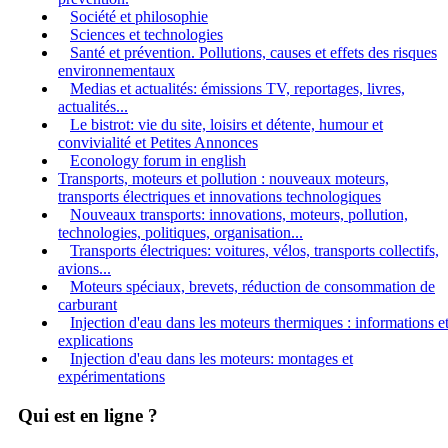
Société et philosophie
Sciences et technologies
Santé et prévention. Pollutions, causes et effets des risques
environnementaux
Medias et actualités: émissions TV, reportages, livres,
actualités...
Le bistrot: vie du site, loisirs et détente, humour et
convivialité et Petites Annonces
Econology forum in english
Transports, moteurs et pollution : nouveaux moteurs,
transports électriques et innovations technologiques
Nouveaux transports: innovations, moteurs, pollution,
technologies, politiques, organisation...
Transports électriques: voitures, vélos, transports collectifs,
avions...
Moteurs spéciaux, brevets, réduction de consommation de
carburant
Injection d'eau dans les moteurs thermiques : informations e
explications
Injection d'eau dans les moteurs: montages et
expérimentations
Qui est en ligne ?