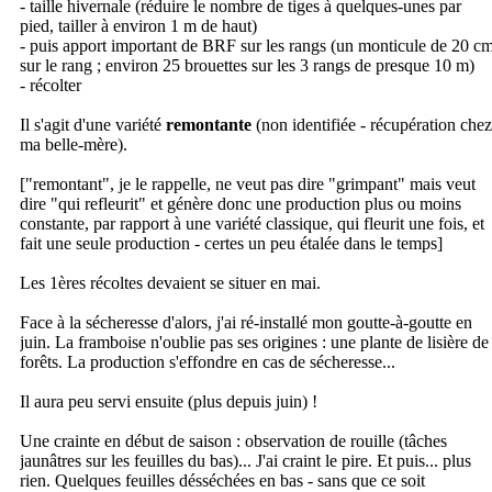
- taille hivernale (réduire le nombre de tiges à quelques-unes par
pied, tailler à environ 1 m de haut)
- puis apport important de BRF sur les rangs (un monticule de 20 c
sur le rang ; environ 25 brouettes sur les 3 rangs de presque 10 m)
- récolter
Il s'agit d'une variété
remontante
(non identifiée - récupération chez
ma belle-mère).
["remontant", je le rappelle, ne veut pas dire "grimpant" mais veut
dire "qui refleurit" et génère donc une production plus ou moins
constante, par rapport à une variété classique, qui fleurit une fois, et
fait une seule production - certes un peu étalée dans le temps]
Les 1ères récoltes devaient se situer en mai.
Face à la sécheresse d'alors, j'ai ré-installé mon goutte-à-goutte en
juin. La framboise n'oublie pas ses origines : une plante de lisière de
forêts. La production s'effondre en cas de sécheresse...
Il aura peu servi ensuite (plus depuis juin) !
Une crainte en début de saison : observation de rouille (tâches
jaunâtres sur les feuilles du bas)... J'ai craint le pire. Et puis... plus
rien. Quelques feuilles désséchées en bas - sans que ce soit