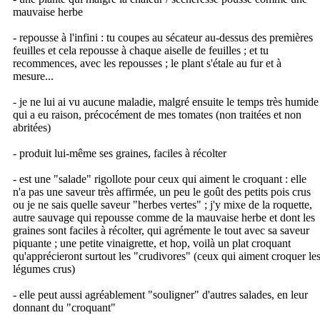
mauvaise herbe
- repousse à l'infini : tu coupes au sécateur au-dessus des premières
feuilles et cela repousse à chaque aiselle de feuilles ; et tu
recommences, avec les repousses ; le plant s'étale au fur et à
mesure...
- je ne lui ai vu aucune maladie, malgré ensuite le temps très humide
qui a eu raison, précocément de mes tomates (non traitées et non
abritées)
- produit lui-même ses graines, faciles à récolter
- est une "salade" rigollote pour ceux qui aiment le croquant : elle
n'a pas une saveur très affirmée, un peu le goût des petits pois crus
ou je ne sais quelle saveur "herbes vertes" ; j'y mixe de la roquette,
autre sauvage qui repousse comme de la mauvaise herbe et dont les
graines sont faciles à récolter, qui agrémente le tout avec sa saveur
piquante ; une petite vinaigrette, et hop, voilà un plat croquant
qu'apprécieront surtout les "crudivores" (ceux qui aiment croquer le
légumes crus)
- elle peut aussi agréablement "souligner" d'autres salades, en leur
donnant du "croquant"