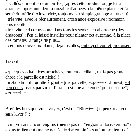
installés, qui ont produit en 1er) [après cette production, je les ai
arrachés, après une demi-douzaine d'années à la même place ; et j'ai
semé du trèfle d'Alexandrie, toujours par simple grattage au rateau]
- très vite, avec le réchauffement, croissance explosive ; floraison,
puis récolte
- très vite, cela drageonne dans tous les sens ; j'en ai arraché (des
drageons) ; j'en ai laissé installer pour planter cet automne, à la place
des tomates, 2 rangs de plus...
- certains nouveaux plants, déjà installés,
ont déjà fleuri et produisen
!
Travail :
- quelques adventices arrachées, tout en cueillant, mais pas grand
chose : la parcelle est nickel !
- installation du goutte-à-goutte [ma parcelle, exposée sud-ouest,
sol
peu épais
, assez pauvre et filtrant, est une ancienne "prairie sèche"]
- et récolter...
Bref, les bols que vous voyez, c'est du "Bio+++" (je peux manger
sans laver !) :
- cultivé sans aucun engrais (même pas un "engrais autorisé en bio")
- sans traitement (même pas "autorisé en bio" - sauf au printemps, 1