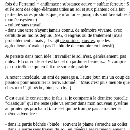
fois du Ferramol = antilimace ; substance active = sulfate ferreux ; S
et Fe sont des oligo-éléments utiles au sol et aux plantes ; cela fait
partie des rares produits que je m'autorise puisqu'ils sont favorables 
mon écosystème)
- cultivé sans travail
- dans une terre n'ayant jamais connu, de mémoire vivante, avec
certitude au moins depuis 1995, d'engrais ou de traitement [mais
probablement jamais ; il s'agit
de prairies pauvres
, que les
agriculteurs n'avaient pas l'habitude de conduire en intensif)...
Je persiste dans mon idée : travailler le sol n'est, généralement, pas
utile... Et couvrir le sol est la clef du jardinier heureux... Y compris
par du trèfle ce qui en fait une sorte de prairie !
A noter : incrédule, un ami de passage a, l'autre jour, mis un coup de
plantoir pour ausculter la terre. Etonné : "Mais c'est plus meuble que
chez moi !" [il bêche, bine, sarcle...]
C'est aussi le constat que je fais; si je compare à la dernière parcelle
"classique" qui me reste (elle va rentrer dans mon nouveau système
au printemps prochain !). Le test qui ne trompe pas : arracher la
même adventice :
- dans la partie bêchée / binée : souvent la plante s'arrache au collet
- dans la partie sans travail du sol, en général, les racines viennent