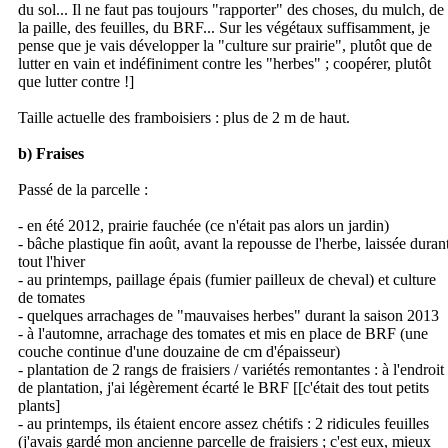
du sol... Il ne faut pas toujours "rapporter" des choses, du mulch, de
la paille, des feuilles, du BRF... Sur les végétaux suffisamment, je
pense que je vais développer la "culture sur prairie", plutôt que de
lutter en vain et indéfiniment contre les "herbes" ; coopérer, plutôt
que lutter contre !]
Taille actuelle des framboisiers : plus de 2 m de haut.
b) Fraises
Passé de la parcelle :
- en été 2012, prairie fauchée (ce n'était pas alors un jardin)
- bâche plastique fin août, avant la repousse de l'herbe, laissée duran
tout l'hiver
- au printemps, paillage épais (fumier pailleux de cheval) et culture
de tomates
- quelques arrachages de "mauvaises herbes" durant la saison 2013
- à l'automne, arrachage des tomates et mis en place de BRF (une
couche continue d'une douzaine de cm d'épaisseur)
- plantation de 2 rangs de fraisiers / variétés remontantes : à l'endroit
de plantation, j'ai légèrement écarté le BRF [[c'était des tout petits
plants]
- au printemps, ils étaient encore assez chétifs : 2 ridicules feuilles
(j'avais gardé mon ancienne parcelle de fraisiers ; c'est eux, mieux