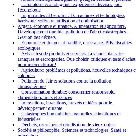
Laboratoire éconologique: expériences diverses pour
l'éconologie
Imprimantes 3D et print 3D: machines et technologies,
hardware, software, utilisation et optimisation
Argent, économie et finance. Alimentation et agriculture.
Développement durable, pollution de l'air et catastrophes.
Gestion des déchets.
Economie et finance, durabilité, croissance, PIB, fiscalités
écologiques
Avis et test de produits et services. Les bons plans, les
arnaques et escroqueries. Que choisir, critiques et tests d'achat
pour mieux choisir !
Agriculture: problèmes et pollutions, nouvelles techniques e
solutions
Pollution de l'air et solutions contre la pollution
atmosphérique
Consommation durable: consommer responsable,
alimentation, trucs et astuces
Innovations, inventions, brevets et idées pour le
développement durable
Catastrophes humanitaires, naturelles, climatiques et
industrielles
Déchets, recyclage et réutilisation de vieux objets
Société et philosophie. Sciences et technologies. Santé et
prévention.