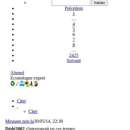
Précédent
1
…
4
5
6
7
8
…
2425
Suivant
Ahmed
Econologue expert
Citer
Citer
Message non lu
30/05/14, 22:30
Dédé2002
s'interrogeait en ces termes: