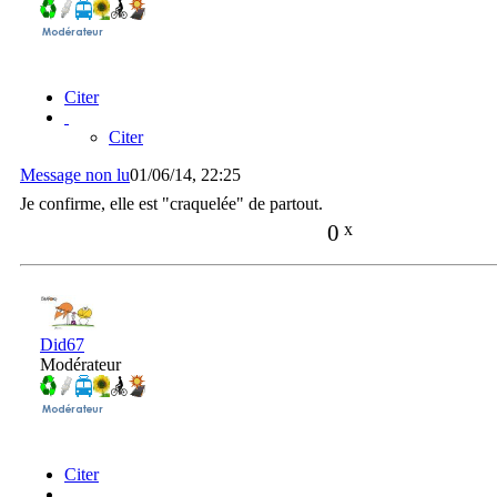
Citer
Citer
Message non lu
01/06/14, 22:25
Je confirme, elle est "craquelée" de partout.
0
x
Did67
Modérateur
Citer