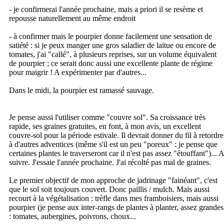
- je confirmerai l'année prochaine, mais a priori il se resème et
repousse naturellement au même endroit
- à confirmer mais le pourpier donne facilement une sensation de
satiété : si je peux manger une gros saladier de laitue ou encore de
tomates, j'ai "callé", à plusieurs reprises, sur un volume équivalent
de pourpier ; ce serait donc aussi une excellente plante de régime
pour maigrir ! A expérimenter par d'autres...
Dans le midi, la pourpier est ramassé sauvage.
Je pense aussi l'utiliser comme "couvre sol". Sa croissance très
rapide, ses graines gratuites, en font, à mon avis, un excellent
couvre-sol pour la période estivale. Il devrait donner du fil à retordre
à d'autres adventices (même s'il est un peu "poreux" : je pense que
certaines plantes le traverseront car il n'est pas assez "étouffant")... A
suivre. J'essaie l'année prochaine. J'ai récolté pas mal de graines.
Le premier objectif de mon approche de jadrinage "fainéant", c'est
que le sol soit toujours couvert. Donc paillis / mulch. Mais aussi
recourt à la végétalisation : trèfle dans mes framboisiers, mais aussi
pourpier (je pense aux inter-rangs de plantes à planter, assez grandes
: tomates, aubergines, poivrons, choux...