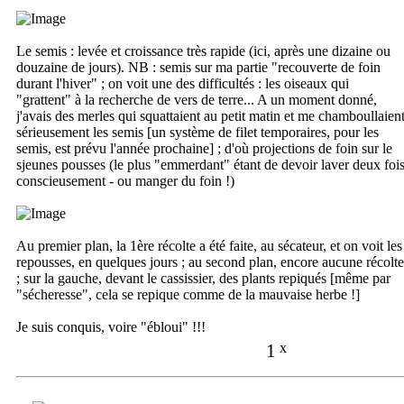
Le semis : levée et croissance très rapide (ici, après une dizaine ou
douzaine de jours). NB : semis sur ma partie "recouverte de foin
durant l'hiver" ; on voit une des difficultés : les oiseaux qui
"grattent" à la recherche de vers de terre... A un moment donné,
j'avais des merles qui squattaient au petit matin et me chamboullaien
sérieusement les semis [un système de filet temporaires, pour les
semis, est prévu l'année prochaine] ; d'où projections de foin sur le
sjeunes pousses (le plus "emmerdant" étant de devoir laver deux foi
conscieusement - ou manger du foin !)
Au premier plan, la 1ère récolte a été faite, au sécateur, et on voit les
repousses, en quelques jours ; au second plan, encore aucune récolte
; sur la gauche, devant le cassissier, des plants repiqués [même par
"sécheresse", cela se repique comme de la mauvaise herbe !]
Je suis conquis, voire "ébloui" !!!
1
x