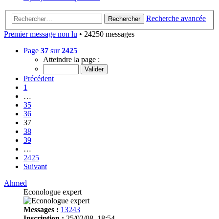
Recherche avancée
Rechercher
Premier message non lu
• 24250 messages
Page
37
sur
2425
Atteindre la page :
Précédent
1
…
35
36
37
38
39
…
2425
Suivant
Ahmed
Econologue expert
Messages :
13243
Inscription :
25/02/08, 18:54