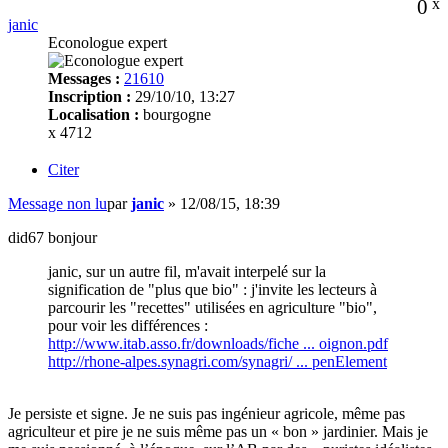
0
x
janic
Econologue expert
Messages :
21610
Inscription :
29/10/10, 13:27
Localisation :
bourgogne
x 4712
Citer
Message non lu
par
janic
»
12/08/15, 18:39
did67 bonjour
janic, sur un autre fil, m'avait interpelé sur la
signification de "plus que bio" : j'invite les lecteurs à
parcourir les "recettes" utilisées en agriculture "bio",
pour voir les différences :
http://www.itab.asso.fr/downloads/fiche ... oignon.pdf
http://rhone-alpes.synagri.com/synagri/ ... penElement
Je persiste et signe. Je ne suis pas ingénieur agricole, même pas
agriculteur et pire je ne suis même pas un « bon » jardinier. Mais je