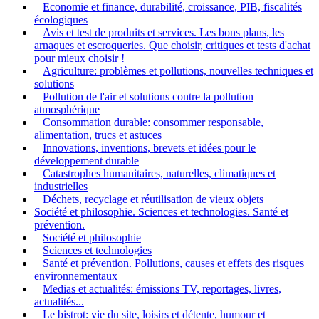
Economie et finance, durabilité, croissance, PIB, fiscalités
écologiques
Avis et test de produits et services. Les bons plans, les
arnaques et escroqueries. Que choisir, critiques et tests d'achat
pour mieux choisir !
Agriculture: problèmes et pollutions, nouvelles techniques et
solutions
Pollution de l'air et solutions contre la pollution
atmosphérique
Consommation durable: consommer responsable,
alimentation, trucs et astuces
Innovations, inventions, brevets et idées pour le
développement durable
Catastrophes humanitaires, naturelles, climatiques et
industrielles
Déchets, recyclage et réutilisation de vieux objets
Société et philosophie. Sciences et technologies. Santé et
prévention.
Société et philosophie
Sciences et technologies
Santé et prévention. Pollutions, causes et effets des risques
environnementaux
Medias et actualités: émissions TV, reportages, livres,
actualités...
Le bistrot: vie du site, loisirs et détente, humour et