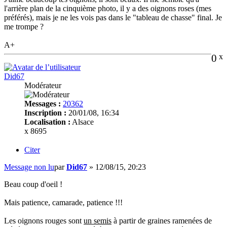
l'arrière plan de la cinquième photo, il y a des oignons roses (mes
préférés), mais je ne les vois pas dans le "tableau de chasse" final. Je
me trompe ?
A+
0
x
Did67
Modérateur
Messages :
20362
Inscription :
20/01/08, 16:34
Localisation :
Alsace
x 8695
Citer
Message non lu
par
Did67
»
12/08/15, 20:23
Beau coup d'oeil !
Mais patience, camarade, patience !!!
Les oignons rouges sont
un semis
à partir de graines ramenées de