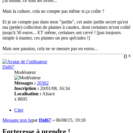
j'ai oublié, ce sont les livres...
Mais la culture, cela ne compte pas même si ça coûte ?
Et je ne compte pas dans mon "jardin", cet autre jardin secret qu'est
ma (petite) collection de plantes à caudex, dont certaines m'ont coûté
jusqu'à 50 euros... ET même, certaines ont crevé ! [pas toujours
simple à manier, ces plantes un peu spéciales !]
Mais une passion, cela ne se mesure pas en euros...
0
x
Did67
Modérateur
Messages :
20362
Inscription :
20/01/08, 16:34
Localisation :
Alsace
x 8695
Citer
Message non lu
par
Did67
»
06/08/15, 19:18
Forteresse à prendre !