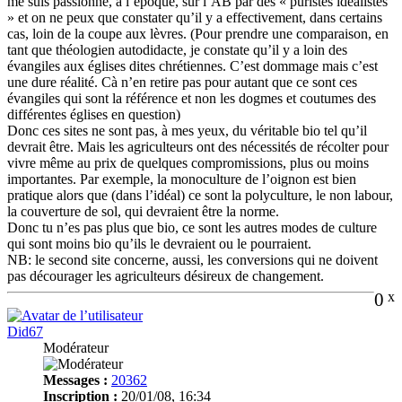
me suis passionné, à l’époque, sur l’AB par des « puristes idéalistes
» et on ne peux que constater qu’il y a effectivement, dans certains
cas, loin de la coupe aux lèvres. (Pour prendre une comparaison, en
tant que théologien autodidacte, je constate qu’il y a loin des
évangiles aux églises dites chrétiennes. C’est dommage mais c’est
une dure réalité. Cà n’en retire pas pour autant que ce sont ces
évangiles qui sont la référence et non les dogmes et coutumes des
différentes églises en question)
Donc ces sites ne sont pas, à mes yeux, du véritable bio tel qu’il
devrait être. Mais les agriculteurs ont des nécessités de récolter pour
vivre même au prix de quelques compromissions, plus ou moins
importantes. Par exemple, la monoculture de l’oignon est bien
pratique alors que (dans l’idéal) ce sont la polyculture, le non labour,
la couverture de sol, qui devraient être la norme.
Donc tu n’es pas plus que bio, ce sont les autres modes de culture
qui sont moins bio qu’ils le devraient ou le pourraient.
NB: le second site concerne, aussi, les conversions qui ne doivent
pas décourager les agriculteurs désireux de changement.
0
x
Did67
Modérateur
Messages :
20362
Inscription :
20/01/08, 16:34