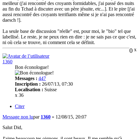
meilleur (j'ai rencontré des croyants formidables, j'ai passé des nuits
au fin du Tchad à discuter avec un père jésuite, etc...]. Et le pire [j'ai
aussi rencontré des croyants terrifiants même si je n'ai pas rencontré
daesch !].
La seule base de discussion "réelle" est, pour moi, le "bio" tel que
labellisé. Le reste, je ne peux rien en dire : je ne sais pas ce que c'est,
ni où cela se trouve, ni comment cela se définit.
0
x
1360
Bon éconologue!
Messages :
447
Inscription :
26/07/13, 07:30
Localisation :
Suisse
x 36
Citer
Message non lu
par
1360
»
12/08/15, 20:07
Salut Did,
J'aime beaucoup tes oignons, il sont beaux. Il me semble qu'à