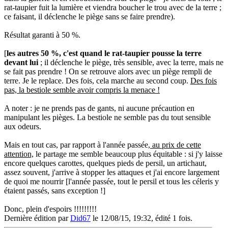
rat-taupier fuit la lumière et viendra boucher le trou avec de la terre ;
ce faisant, il déclenche le piège sans se faire prendre).
Résultat garanti à 50 %.
[
les autres 50 %, c'est quand le rat-taupier pousse la terre
devant lui
; il déclenche le piège, très sensible, avec la terre, mais ne
se fait pas prendre ! On se retrouve alors avec un piège rempli de
terre. Je le replace. Des fois, cela marche au second coup.
Des fois
pas, la bestiole semble avoir compris la menace !
A noter : je ne prends pas de gants, ni aucune précaution en
manipulant les pièges. La bestiole ne semble pas du tout sensible
aux odeurs.
Mais en tout cas, par rapport à l'année passée,
au prix de cette
attention,
le partage me semble beaucoup plus équitable : si j'y laisse
encore quelques carottes, quelques pieds de persil, un artichaut,
assez souvent, j'arrive à stopper les attaques et j'ai encore largement
de quoi me nourrir [l'année passée, tout le persil et tous les céleris y
étaient passés, sans exception !]
Donc, plein d'espoirs !!!!!!!!!
Dernière édition par
Did67
le 12/08/15, 19:32, édité 1 fois.