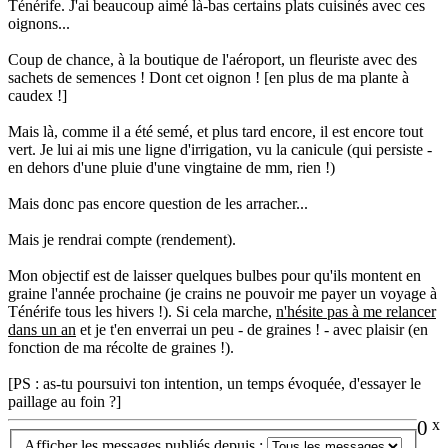
Ténérife. J'ai beaucoup aimé là-bas certains plats cuisinés avec ces
oignons...
Coup de chance, à la boutique de l'aéroport, un fleuriste avec des
sachets de semences ! Dont cet oignon ! [en plus de ma plante à
caudex !]
Mais là, comme il a été semé, et plus tard encore, il est encore tout
vert. Je lui ai mis une ligne d'irrigation, vu la canicule (qui persiste -
en dehors d'une pluie d'une vingtaine de mm, rien !)
Mais donc pas encore question de les arracher...
Mais je rendrai compte (rendement).
Mon objectif est de laisser quelques bulbes pour qu'ils montent en
graine l'année prochaine (je crains ne pouvoir me payer un voyage à
Ténérife tous les hivers !). Si cela marche,
n'hésite pas à me relancer
dans un an
et je t'en enverrai un peu - de graines ! - avec plaisir (en
fonction de ma récolte de graines !).
[PS : as-tu poursuivi ton intention, un temps évoquée, d'essayer le
paillage au foin ?]
0
x
Afficher les messages publiés depuis :