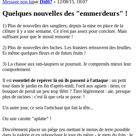
Message non lu
par
Did67
»
12/08/15, 18:07
Quelques nouvelles des "emmerdeurs" !
1) Plus de nouvelles des sangliers, depuis la mise en place de la
clôture il y a une semaine. Ce n'est pas assez pour conclure. Mais
suffisant pour que le moral remonte !
2) Plus de nouvelles des biches. Les fraisiers retrouvent des feuilles.
Et même quelques fleurs et de futurs fruits !
3) La chasse aux rats-taupiers se poursuit. Je comprends mieux leur
comportement.
Il est
essentiel de repérer là où ils passent à l'attaque
: un petit
tour dans le jardin en fin d'après-midi, l'oeil aux aguets : tiens, ce
bouquet de persil un peu trop flétri ? Tirer légèrement : aïe, presque
plus de racines : c'est là que cela se passe. !
Un autre jour, ce sera l'artichaut qui fait la tête...
Ou une carotte "aplatie" !
Discrètement placer un piège (en mettant le moins de terre possible
dans la galerie et en rebouchant le tour du piège - je mets du foin ; le