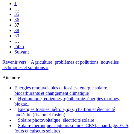
1
…
35
36
37
38
39
…
2425
Suivant
Revenir vers « Agriculture: problèmes et pollutions, nouvelles
techniques et solutions »
Atteindre
Energies renouvelables et fossiles, énergie solaire,
biocarburants et changement climatique
Hydraulique, éoliennes, géothermie, énergies marines,
biogaz...
Energies fossiles: pétrole, gaz, charbon et électricité
nucléaire (fission et fusion)
Solaire photovoltaïque: électricité solaire
Solaire thermique: capteurs solaires CESI, chauffage, ECS,
fours et cuiseurs solaires