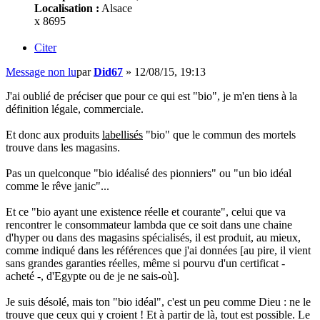
Localisation :
Alsace
x 8695
Citer
Message non lu
par
Did67
»
12/08/15, 19:13
J'ai oublié de préciser que pour ce qui est "bio", je m'en tiens à la
définition légale, commerciale.
Et donc aux produits
labellisés
"bio" que le commun des mortels
trouve dans les magasins.
Pas un quelconque "bio idéalisé des pionniers" ou "un bio idéal
comme le rêve janic"...
Et ce "bio ayant une existence réelle et courante", celui que va
rencontrer le consommateur lambda que ce soit dans une chaine
d'hyper ou dans des magasins spécialisés, il est produit, au mieux,
comme indiqué dans les références que j'ai données [au pire, il vient
sans grandes garanties réelles, même si pourvu d'un certificat -
acheté -, d'Egypte ou de je ne sais-où].
Je suis désolé, mais ton "bio idéal", c'est un peu comme Dieu : ne le
trouve que ceux qui y croient ! Et à partir de là, tout est possible. Le