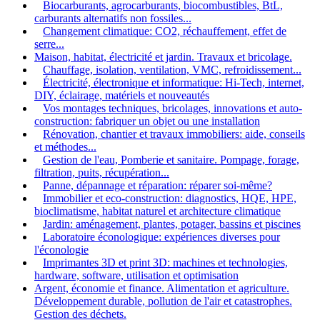
Biocarburants, agrocarburants, biocombustibles, BtL,
carburants alternatifs non fossiles...
Changement climatique: CO2, réchauffement, effet de
serre...
Maison, habitat, électricité et jardin. Travaux et bricolage.
Chauffage, isolation, ventilation, VMC, refroidissement...
Électricité, électronique et informatique: Hi-Tech, internet,
DIY, éclairage, matériels et nouveautés
Vos montages techniques, bricolages, innovations et auto-
construction: fabriquer un objet ou une installation
Rénovation, chantier et travaux immobiliers: aide, conseils
et méthodes...
Gestion de l'eau, Pomberie et sanitaire. Pompage, forage,
filtration, puits, récupération...
Panne, dépannage et réparation: réparer soi-même?
Immobilier et eco-construction: diagnostics, HQE, HPE,
bioclimatisme, habitat naturel et architecture climatique
Jardin: aménagement, plantes, potager, bassins et piscines
Laboratoire éconologique: expériences diverses pour
l'éconologie
Imprimantes 3D et print 3D: machines et technologies,
hardware, software, utilisation et optimisation
Argent, économie et finance. Alimentation et agriculture.
Développement durable, pollution de l'air et catastrophes.
Gestion des déchets.