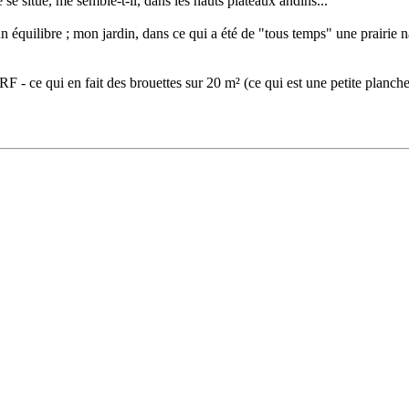
je se situe, me semble-t-il, dans les hauts plateaux andins...
n équilibre ; mon jardin, dans ce qui a été de "tous temps" une prairie n
- ce qui en fait des brouettes sur 20 m² (ce qui est une petite planche d