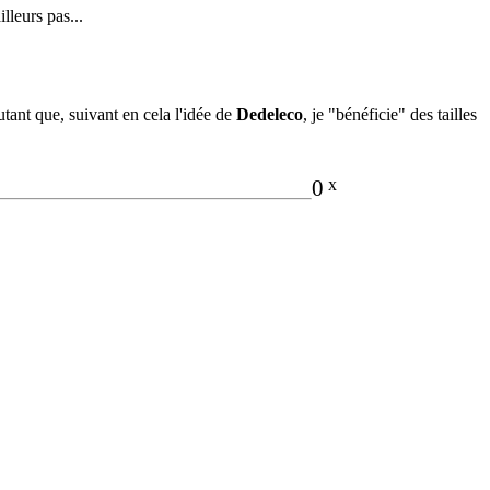
lleurs pas...
tant que, suivant en cela l'idée de
Dedeleco
, je "bénéficie" des tailles
0
x