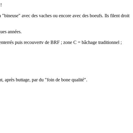
!
a "bineuse" avec des vaches ou encore avec des boeufs. Ils filent droit
ques années.
s enterrés puis recouvertv de BRF ; zone C = bâchage traditionnel ;
, après buttage, par du "foin de bone qualité".