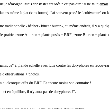
que je témoigne. Mais constester cet idée n'est pas dire : il ne faut
jamais
ntes même à plat (sans buttes). J'ai souvent passé le "cultivateur" ou l
e traditionnelle - bêcher / biner / butter -, au même endroit, il y a quel
 de prairie ; zone A = rien + plants posés + BRF ; zone B : rien + plant
namique" à grande échelle avec lutte contre les doryphores en recouvrant
e d'observations + photos.
 un quelconque effet du BRF. Et encore moins son contraire !
n et en équilibre, il n'y aura pas de doryphores !".