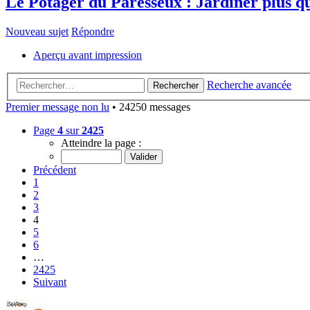
Le Potager du Paresseux : Jardiner plus qu
Nouveau sujet
Répondre
Aperçu avant impression
Recherche avancée
Rechercher
Premier message non lu
• 24250 messages
Page
4
sur
2425
Atteindre la page :
Précédent
1
2
3
4
5
6
…
2425
Suivant