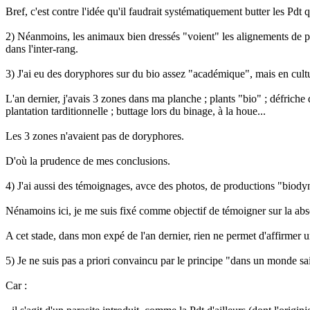
Bref, c'est contre l'idée qu'il faudrait systématiquement butter les Pdt 
2) Néanmoins, les animaux bien dressés "voient" les alignements de pla
dans l'inter-rang.
3) J'ai eu des doryphores sur du bio assez "académique", mais en cultur
L'an dernier, j'avais 3 zones dans ma planche ; plants "bio" ; défriche
plantation tarditionnelle ; buttage lors du binage, à la houe...
Les 3 zones n'avaient pas de doryphores.
D'où la prudence de mes conclusions.
4) J'ai aussi des témoignages, avce des photos, de productions "biody
Nénamoins ici, je me suis fixé comme objectif de témoigner sur la abs
A cet stade, dans mon expé de l'an dernier, rien ne permet d'affirmer
5) Je ne suis pas a priori convaincu par le principe "dans un monde sai
Car :