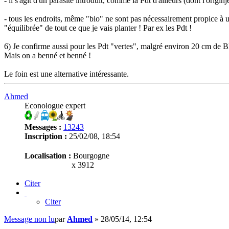
- il s'agit d'un parasite introduit, comme la Pdt d'ailleurs (dont l'origin
- tous les endroits, même "bio" ne sont pas nécessairement propice à u
"équilibrée" de tout ce que je vais planter ! Par ex les Pdt !
6) Je confirme aussi pour les Pdt "vertes", malgré environ 20 cm de BRF 
Mais on a benné et benné !
Le foin est une alternative intéressante.
Ahmed
Econologue expert
Messages :
13243
Inscription :
25/02/08, 18:54
Localisation :
Bourgogne
x 3912
Citer
Citer
Message non lu
par
Ahmed
»
28/05/14, 12:54