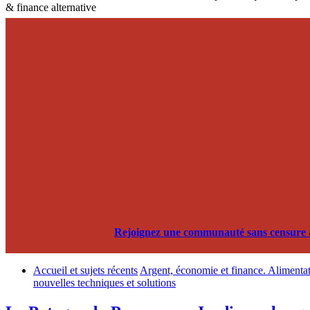
& finance alternative
Rejoignez une communauté sans censure alg
Accueil et sujets récents
Argent, économie et finance. Alimentati
nouvelles techniques et solutions