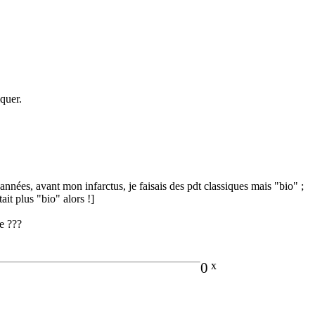
iquer.
 années, avant mon infarctus, je faisais des pdt classiques mais "bio" ;
tait plus "bio" alors !]
e ???
0
x