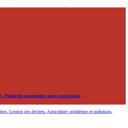
. Publicités supprimées après inscription.
phes. Gestion des déchets.
Agriculture: problèmes et pollutions,