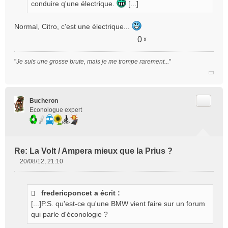
e
conduire q'une électrique.
[...]
n
o
Normal, Citro, c'est une électrique...
n
l
0
x
u
"
Je suis une grosse brute, mais je me trompe rarement...
"
Citer
Bucheron
Econologue expert
Re: La Volt / Ampera mieux que la Prius ?
20/08/12, 21:10
M
e
s
fredericponcet a écrit :
s
[...]P.S. qu'est-ce qu'une BMW vient faire sur un forum
a
g
qui parle d'éconologie ?
e