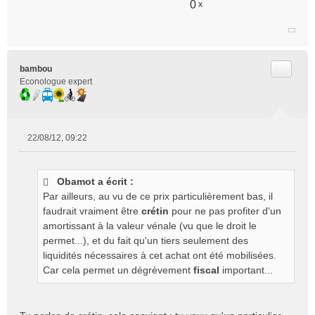
0
x
Citer
bambou
Econologue expert
22/08/12, 09:22
M
e
s
Obamot a écrit :
s
Par ailleurs, au vu de ce prix particulièrement bas, il
a
g
faudrait vraiment être
crétin
pour ne pas profiter d'un
e
amortissant à la valeur vénale (vu que le droit le
n
permet...), et du fait qu'un tiers seulement des
o
liquidités nécessaires à cet achat ont été mobilisées.
n
Car cela permet un dégrèvement
fiscal
important...
l
u