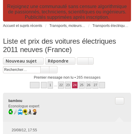
Rejoignez une communauté sans censure algorithmique
de passionnés, techniciens, scientifiques ou ingénieurs.
Publicités supprimées après inscription.
Accueil et sujets récents
Transports, moteurs et pollution : nouveaux moteurs, transports électriques et innovations technologiques
Transports électriques: voitures, vélos, transports collectifs, avions...
Liste et prix des voitures électriques
2011 neuves (France)
Nouveau sujet
Répondre
Premier message non lu
• 265 messages
1
…
22
23
24
25
26
27
Citer
bambou
Econologue expert
20/08/12, 17:55