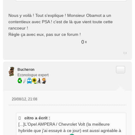
Nous y voilà ! Tout s'explique ! Monsieur Obamot a un
contentieux avec PSA ! c'est de là que vient toute cette
rancoeur !
Règle ça avec eux, pas sur ce forum !
0
x
Citer
Bucheron
Econologue expert
20/08/12, 21:08
M
e
s
citro a écrit :
s
[...]L'Opel AMPERA / Chevrolet Volt (la meilleure
a
g
hybride que j'ai essayé à ce jour) est aussi agréable à