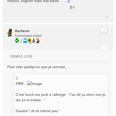
rhôooo, mignon mais mal élevé
...
>
s
a
0
x
g
e
n
o
n
Citer
Bucheron
l
Econologue expert
u
23/08/12, 11:00
M
e
Pour citer quelqu'un que je connais :
s
s
a
g
Pfffff....
e
n
C'est lourd ces post à rallonge : "
t'as dit ça alors moi je
o
dis ça et tralala...
"
n
l
Gavant ! Je lis même pas !
u