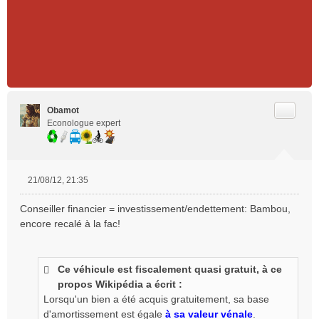
Citer
Obamot
Econologue expert
21/08/12, 21:35
M
e
Conseiller financier = investissement/endettement: Bambou,
s
encore recalé à la fac!
s
a
g
e
Ce véhicule est fiscalement quasi gratuit, à ce
n
propos Wikipédia a écrit :
o
Lorsqu'un bien a été acquis gratuitement, sa base
n
d'amortissement est égale
à sa valeur vénale
.
l