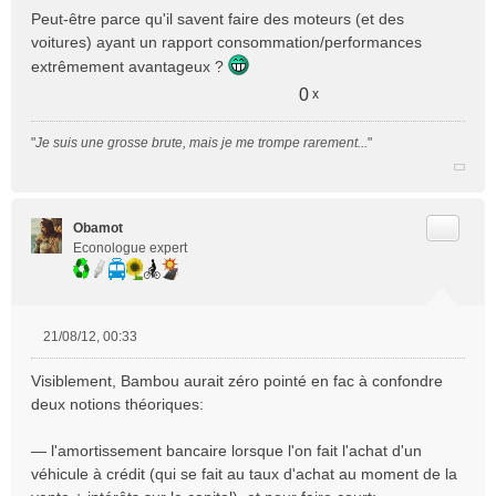
n
Peut-être parce qu'il savent faire des moteurs (et des
o
voitures) ayant un rapport consommation/performances
n
extrêmement avantageux ?
l
u
0
x
"
Je suis une grosse brute, mais je me trompe rarement...
"
Citer
Obamot
Econologue expert
21/08/12, 00:33
M
e
Visiblement, Bambou aurait zéro pointé en fac à confondre
s
deux notions théoriques:
s
a
— l'amortissement bancaire lorsque l'on fait l'achat d'un
g
e
véhicule à crédit (qui se fait au taux d'achat au moment de la
n