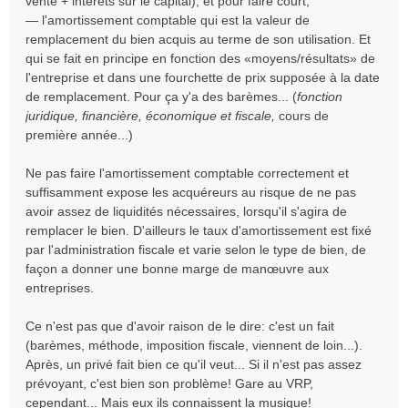
vente + intérêts sur le capital), et pour faire court;
o
— l'amortissement comptable qui est la valeur de
n
remplacement du bien acquis au terme de son utilisation. Et
l
qui se fait en principe en fonction des «moyens/résultats» de
u
l'entreprise et dans une fourchette de prix supposée à la date
de remplacement. Pour ça y'a des barèmes... (
fonction
juridique, financière, économique et fiscale,
cours de
première année...)
Ne pas faire l'amortissement comptable correctement et
suffisamment expose les acquéreurs au risque de ne pas
avoir assez de liquidités nécessaires, lorsqu'il s'agira de
remplacer le bien. D'ailleurs le taux d'amortissement est fixé
par l'administration fiscale et varie selon le type de bien, de
façon a donner une bonne marge de manœuvre aux
entreprises.
Ce n'est pas que d'avoir raison de le dire: c'est un fait
(barèmes, méthode, imposition fiscale, viennent de loin...).
Après, un privé fait bien ce qu'il veut... Si il n'est pas assez
prévoyant, c'est bien son problème! Gare au VRP,
cependant... Mais eux ils connaissent la musique!