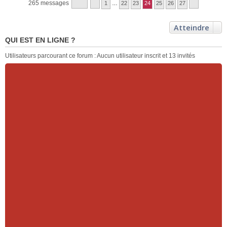
265 messages
1
…
22
23
24
25
26
27
Atteindre
QUI EST EN LIGNE ?
Utilisateurs parcourant ce forum : Aucun utilisateur inscrit et 13 invités