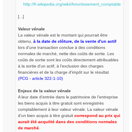
http://fr.wikipedia.org/wiki/Amortissement_comptable
u
[...]
Valeur vénale
La valeur vénale est le montant qui pourrait être
obtenu,
à la date de clôture, de la vente d'un actif
lors d'une transaction conclue à des conditions
normales de marché, nette des coûts de sortie. Les
coûts de sortie sont les coûts directement attribuables
à la sortie d'un actif, à l'exclusion des charges
financières et de la charge d'impôt sur le résultat.
(PCG - article 322-1-10)
Enjeux de la valeur vénale
A leur date d'entrée dans le patrimoine de l'entreprise
les biens acquis à titre gratuit sont enregistrés
comptablement à leur valeur vénale. La valeur vénale
d'un bien acquis à titre gratuit
correspond au prix qui
aurait été acquitté dans des conditions normales
de marché
.