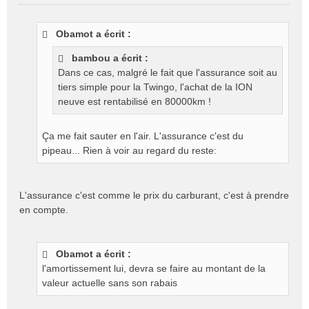
M
e
s
Obamot a écrit :
s
a
bambou a écrit :
g
Dans ce cas, malgré le fait que l'assurance soit au
e
tiers simple pour la Twingo, l'achat de la ION
n
o
neuve est rentabilisé en 80000km !
n
l
Ça me fait sauter en l'air. L'assurance c'est du
u
pipeau... Rien à voir au regard du reste:
L'assurance c'est comme le prix du carburant, c'est à prendre
en compte.
Obamot a écrit :
l'amortissement lui, devra se faire au montant de la
valeur actuelle sans son rabais