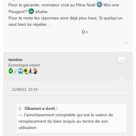
Pour la garantie, monsieur croit au Père Noël
Moi une
Peugeot?
ahaha
Pour le reste les réponses sont déjà plus haut. Si quelqu'un
veut bien lui répéter....
0
x
Citer
bambou
Econologue expert
21/08/12, 10:24
M
e
s
Obamot a écrit :
s
— l'amortissement comptable qui est la valeur de
a
g
remplacement du bien acquis au terme de son
e
utilisation.
n