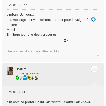
22/08/12, 16:40
M
e
bimbam Bonjour...
s
Les messages privés existent, surtout pour la vulgarité..
et
s
encore...
a
Merci
g
e
Bim bam (sonette des aeroports)
n
0
x
o
n
l
L'homme est par nature un animal politique (Aristote)
u
Citer
Obamot
Econologue expert
22/08/12, 21:48
M
e
bim bam se prend-il pour «
plusieurs
» quand il dit «
nous
» ?
s