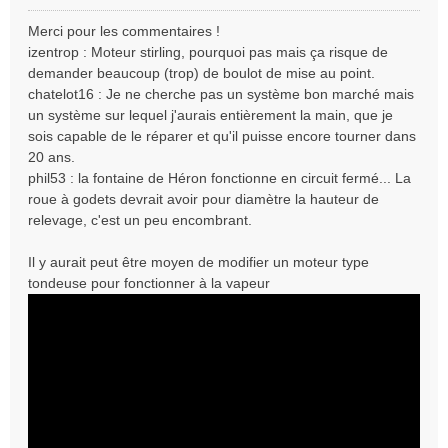
M
e
Merci pour les commentaires !
s
izentrop : Moteur stirling, pourquoi pas mais ça risque de
s
demander beaucoup (trop) de boulot de mise au point.
a
chatelot16 : Je ne cherche pas un système bon marché mais
g
e
un système sur lequel j'aurais entièrement la main, que je
n
sois capable de le réparer et qu'il puisse encore tourner dans
o
20 ans.
n
phil53 : la fontaine de Héron fonctionne en circuit fermé... La
l
roue à godets devrait avoir pour diamètre la hauteur de
u
relevage, c'est un peu encombrant.
Il y aurait peut être moyen de modifier un moteur type
tondeuse pour fonctionner à la vapeur