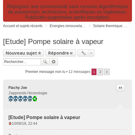
Rejoignez une communauté sans censure algorithmique
de passionnés, techniciens, scientifiques ou ingénieurs.
Publicités supprimées après inscription.
Accueil et sujets récents
Energies renouvelables et fossiles, énergie solaire, biocarburants et changement climatique
Solaire thermique: capteurs solaires CESI, chauffage, ECS, fours et cuiseurs solaires
[Etude] Pompe solaire à vapeur
Nouveau sujet
Répondre
Premier message non lu
• 12 messages
1
2
Citer
Flachy Joe
J'apprends l'éconologie
[Etude] Pompe solaire à vapeur
10/09/18, 22:44
M
e