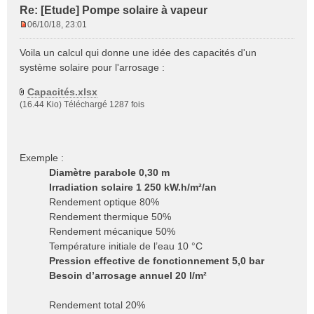
Re: [Etude] Pompe solaire à vapeur
06/10/18, 23:01
M
e
Voila un calcul qui donne une idée des capacités d'un
s
système solaire pour l'arrosage :
s
a
Capacités.xlsx
g
(16.44 Kio) Téléchargé 1287 fois
e
n
o
n
Exemple :
l
Diamètre parabole 0,30 m
u
Irradiation solaire 1 250 kW.h/m²/an
Rendement optique 80%
Rendement thermique 50%
Rendement mécanique 50%
Température initiale de l’eau 10 °C
Pression effective de fonctionnement 5,0 bar
Besoin d’arrosage annuel 20 l/m²
Rendement total 20%