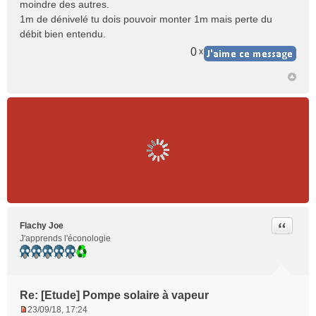
moindre des autres.
a
1m de dénivelé tu dois pouvoir monter 1m mais perte du
g
e
débit bien entendu.
n
0
x
o
n
l
u
Citer
Flachy Joe
J'apprends l'éconologie
Re: [Etude] Pompe solaire à vapeur
23/09/18, 17:24