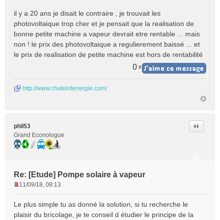
e
n
il y a 20 ans je disait le contraire , je trouvait les
o
photovoltaique trop cher et je pensait que la realisation de
n
bonne petite machine a vapeur devrait etre rentable ... mais
l
non ! le prix des photovoltaique a regulierement baissé ... et
u
le prix de realisation de petite machine est hors de rentabilité
0
x
http://www.chatelotenergie.com/
Citer
phil53
Grand Econologue
Re: [Etude] Pompe solaire à vapeur
11/09/18, 08:13
M
e
Le plus simple tu as donné la solution, si tu recherche le
s
plaisir du bricolage, je te conseil d étudier le principe de la
s