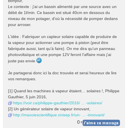
Bonjour,
s
Le contexte : j'ai un bassin alimenté par une source avec un
s
débit de 1l/min. Ce bassin est situé 40cm en dessous du
a
niveau de mon potager, d'où la nécessité de pomper dedans
g
e
pour arroser.
n
o
L'idée : Fabriquer un capteur solaire capable de produire de
n
la vapeur pour actionner une pompe à piston (peut être
l
fabriquée aussi, tant qu'à faire). On me dira qu'un panneau
u
photovoltaïque et une pompe 12V feront l'affaire mais j'ai
juste pas envie
Je partagerai donc ici la doc trouvée et serai heureux de lire
vos remarques.
[1] Quand les machines à vapeur étaient… solaires !, Philippe
Gauthier, 5 juin 2016,
https://voir.ca/philippe-gauthier/2016/ ... -solaires/
[2] Un générateur solaire de vapeur innovant,
http://mavoiescientifique.onisep.fr/un- ... -innovant/
0
x