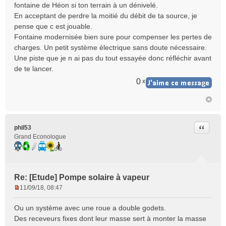
fontaine de Héon si ton terrain à un dénivelé.
a
En acceptant de perdre la moitié du débit de ta source, je
g
e
pense que c est jouable.
n
Fontaine modernisée bien sure pour compenser les pertes de
o
charges. Un petit système électrique sans doute nécessaire.
n
Une piste que je n ai pas du tout essayée donc réfléchir avant
l
de te lancer.
u
0
x
Citer
phil53
Grand Econologue
Re: [Etude] Pompe solaire à vapeur
11/09/18, 08:47
M
e
Ou un système avec une roue a double godets.
s
Des receveurs fixes dont leur masse sert à monter la masse
s