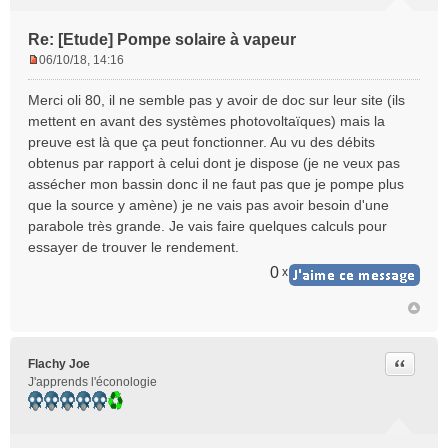
Re: [Etude] Pompe solaire à vapeur
06/10/18, 14:16
M
e
Merci oli 80, il ne semble pas y avoir de doc sur leur site (ils
s
mettent en avant des systèmes photovoltaïques) mais la
s
preuve est là que ça peut fonctionner. Au vu des débits
a
obtenus par rapport à celui dont je dispose (je ne veux pas
g
e
assécher mon bassin donc il ne faut pas que je pompe plus
n
que la source y amène) je ne vais pas avoir besoin d'une
o
parabole très grande. Je vais faire quelques calculs pour
n
essayer de trouver le rendement.
l
u
0
x
Citer
Flachy Joe
J'apprends l'éconologie