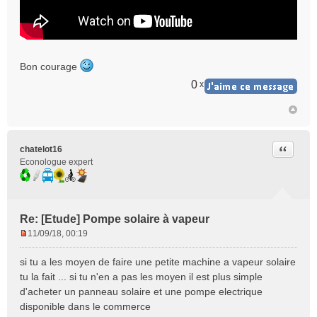
Bon courage
0
x
Citer
chatelot16
Econologue expert
Re: [Etude] Pompe solaire à vapeur
11/09/18, 00:19
M
e
si tu a les moyen de faire une petite machine a vapeur solaire
s
tu la fait ... si tu n'en a pas les moyen il est plus simple
s
d'acheter un panneau solaire et une pompe electrique
a
disponible dans le commerce
g