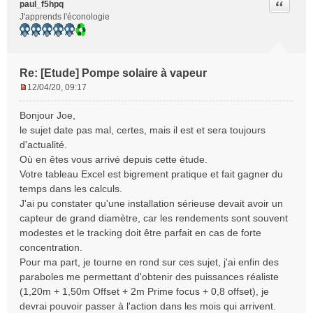
Citer
paul_f5hpq
J'apprends l'éconologie
Re: [Etude] Pompe solaire à vapeur
12/04/20, 09:17
M
e
Bonjour Joe,
s
le sujet date pas mal, certes, mais il est et sera toujours
s
d'actualité.
a
Où en êtes vous arrivé depuis cette étude.
g
e
Votre tableau Excel est bigrement pratique et fait gagner du
n
temps dans les calculs.
o
J'ai pu constater qu'une installation sérieuse devait avoir un
n
capteur de grand diamètre, car les rendements sont souvent
l
modestes et le tracking doit être parfait en cas de forte
u
concentration.
Pour ma part, je tourne en rond sur ces sujet, j'ai enfin des
paraboles me permettant d'obtenir des puissances réaliste
(1,20m + 1,50m Offset + 2m Prime focus + 0,8 offset), je
devrai pouvoir passer à l'action dans les mois qui arrivent.