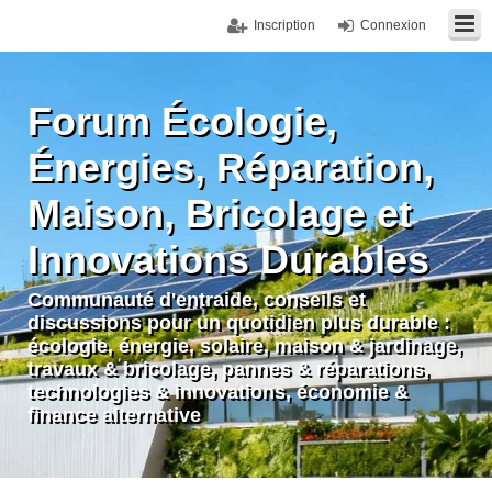
Inscription
Connexion
Forum Écologie,
Énergies, Réparation,
Maison, Bricolage et
Innovations Durables
Communauté d'entraide, conseils et
discussions pour un quotidien plus durable :
écologie, énergie, solaire, maison & jardinage,
travaux & bricolage, pannes & réparations,
technologies & innovations, économie &
finance alternative