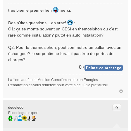
M
e
tres bien le premier lien
merci.
s
s
Des p'tites questions....en vrac!
:
a
g
Q1: ça se monte souvent un CESI en themosiphon ou c'est
e
rare comme installation? plutot en auto installation?
n
o
Q2: Pour le thermosiphon, peut t'on mettre un ballon avec un
n
échangeur? le serpentin ne ferait il pas trop de pertes de
l
charges?
u
0
x
La 1ere année de Mention Complémentaire en Energies
Renouvelables vous remercie pour votre aide ! Et le prof aussi!
Citer
dedeleco
Econologue expert