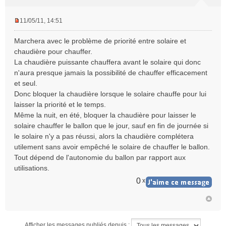
11/05/11, 14:51
M
e
Marchera avec le problème de priorité entre solaire et
s
chaudière pour chauffer.
s
La chaudière puissante chauffera avant le solaire qui donc
a
n'aura presque jamais la possibilité de chauffer efficacement
g
e
et seul.
n
Donc bloquer la chaudière lorsque le solaire chauffe pour lui
o
laisser la priorité et le temps.
n
Même la nuit, en été, bloquer la chaudière pour laisser le
l
solaire chauffer le ballon que le jour, sauf en fin de journée si
u
le solaire n'y a pas réussi, alors la chaudière complétera
utilement sans avoir empêché le solaire de chauffer le ballon.
Tout dépend de l'autonomie du ballon par rapport aux
utilisations.
0
x
Afficher les messages publiés depuis :