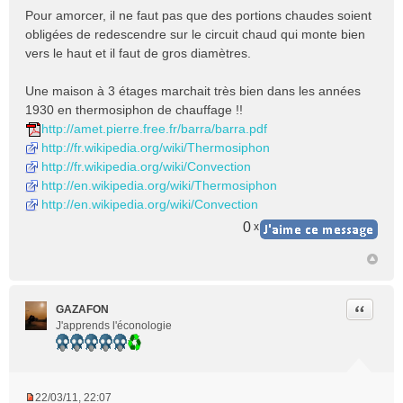
e
Pour amorcer, il ne faut pas que des portions chaudes soient
s
obligées de redescendre sur le circuit chaud qui monte bien
s
vers le haut et il faut de gros diamètres.
a
g
e
Une maison à 3 étages marchait très bien dans les années
n
1930 en thermosiphon de chauffage !!
o
http://amet.pierre.free.fr/barra/barra.pdf
n
http://fr.wikipedia.org/wiki/Thermosiphon
l
http://fr.wikipedia.org/wiki/Convection
u
http://en.wikipedia.org/wiki/Thermosiphon
http://en.wikipedia.org/wiki/Convection
0
x
Citer
GAZAFON
J'apprends l'éconologie
22/03/11, 22:07