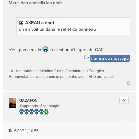
e
Merci des conseils les amis.
s
s
a
g
AXEAU a écrit :
e
on en voit un dans le reflet du panneau
n
o
n
c'est pas ceux la
la c'est un p'tit gars de CAP.
l
u
0
x
La 1ere année de Mention Complémentaire en Energies
Renouvelables vous remercie pour votre aide ! Et le prof aussi!
Citer
GAZAFON
J'apprends l'éconologie
16/03/11, 10:55
M