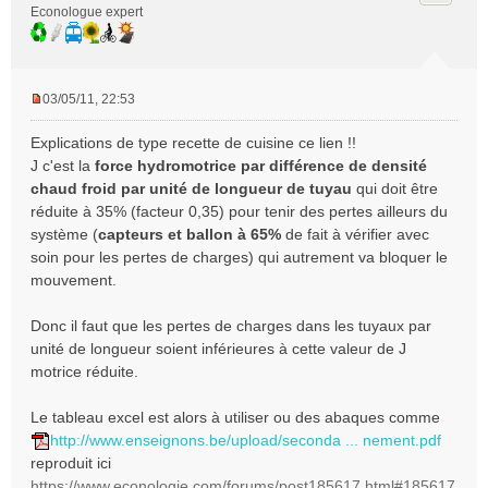
Econologue expert
03/05/11, 22:53
M
e
Explications de type recette de cuisine ce lien !!
s
J c'est la
force hydromotrice par différence de densité
s
chaud froid par unité de longueur de tuyau
qui doit être
a
réduite à 35% (facteur 0,35) pour tenir des pertes ailleurs du
g
e
système (
capteurs et ballon à 65%
de fait à vérifier avec
n
soin pour les pertes de charges) qui autrement va bloquer le
o
mouvement.
n
l
Donc il faut que les pertes de charges dans les tuyaux par
u
unité de longueur soient inférieures à cette valeur de J
motrice réduite.
Le tableau excel est alors à utiliser ou des abaques comme
http://www.enseignons.be/upload/seconda ... nement.pdf
reproduit ici
https://www.econologie.com/forums/post185617.html#185617