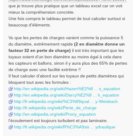
que je trouve plus pratique que un tableau excel car on voit
mieux la compréhension concrète.
Une fois compris le tableau permet de tout calculer surtout si
beaucoup d'éléments.
Vu que les pertes de charges varient comme la puissance 5
du diamètre, extrêmement rapide
(2 en diamètre donne un
facteur 32 en perte de charge)
il est très important que les
tuyaux soient d'un bon diamètre au moins égal à cela dans
les capteurs et ballons, sinon il y aura plus des 65% de pertes
de charge avec une facilité extrême !!
Il faut calculer d'abord sur les tuyaux de petits diamètres qui
bloquent tout avec les formules :
http://en.wikipedia.org/wiki/Hazen%E2%8 ... s_equation
http://en.wikipedia.org/wiki/Darcy%E2%8 ... h_equation
http://fr.wikipedia.org/wiki/%C3%89quat ... y-Weisbach
http://fr.wikipedia.org/wiki/Perte_de_charge
http://en.wikipedia.org/wiki/Prony_equation
l'écoulement est toujours turbulent et pas laminaire.
http://fr.wikipedia.org/wiki/R%C3%A9sis ... ydraulique