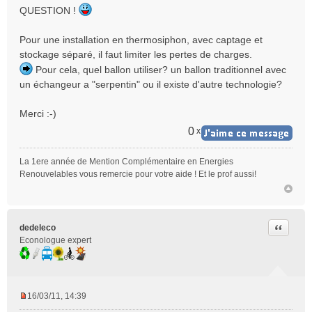
e
QUESTION !
s
s
Pour une installation en thermosiphon, avec captage et
a
stockage séparé, il faut limiter les pertes de charges.
g
e
Pour cela, quel ballon utiliser? un ballon traditionnel avec
n
un échangeur a "serpentin" ou il existe d'autre technologie?
o
n
Merci :-)
l
u
0
x
La 1ere année de Mention Complémentaire en Energies
Renouvelables vous remercie pour votre aide ! Et le prof aussi!
Citer
dedeleco
Econologue expert
16/03/11, 14:39
M