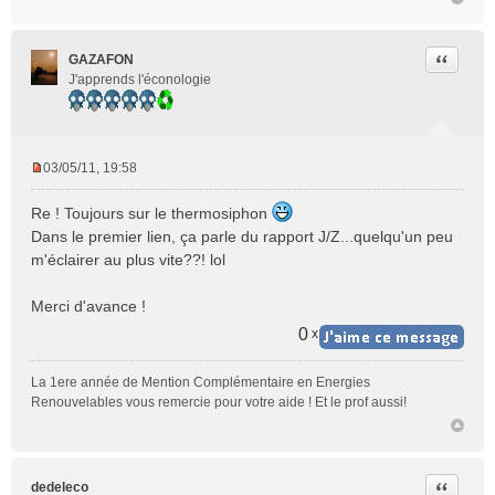
Citer
GAZAFON
J'apprends l'éconologie
03/05/11, 19:58
M
e
Re ! Toujours sur le thermosiphon
s
Dans le premier lien, ça parle du rapport J/Z...quelqu'un peu
s
m'éclairer au plus vite??! lol
a
g
e
Merci d'avance !
n
0
x
o
n
l
La 1ere année de Mention Complémentaire en Energies
u
Renouvelables vous remercie pour votre aide ! Et le prof aussi!
Citer
dedeleco