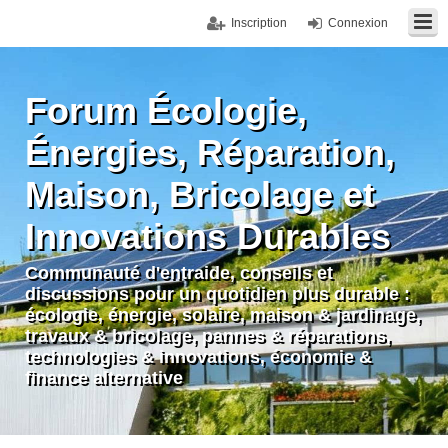
Inscription
Connexion
Forum Écologie,
Énergies, Réparation,
Maison, Bricolage et
Innovations Durables
Communauté d'entraide, conseils et
discussions pour un quotidien plus durable :
écologie, énergie, solaire, maison & jardinage,
travaux & bricolage, pannes & réparations,
technologies & innovations, économie &
finance alternative