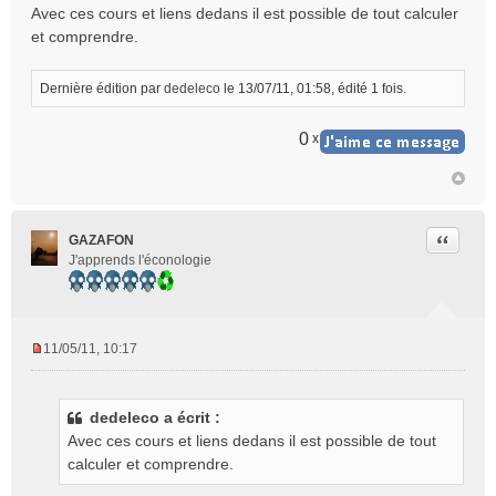
Avec ces cours et liens dedans il est possible de tout calculer
et comprendre.
Dernière édition par
dedeleco
le 13/07/11, 01:58, édité 1 fois.
0
x
Citer
GAZAFON
J'apprends l'éconologie
11/05/11, 10:17
M
e
s
dedeleco a écrit :
s
Avec ces cours et liens dedans il est possible de tout
a
g
calculer et comprendre.
e