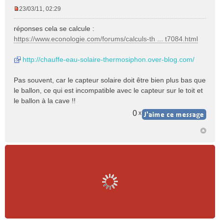
23/03/11, 02:29
M
e
réponses cela se calcule :
s
https://www.econologie.com/forums/calculs-th ... t7084.html
s
a
http://chauffe-eau-solaire-thermosiphon.over-blog.com/
g
e
n
Pas souvent, car le capteur solaire doit être bien plus bas que
o
le ballon, ce qui est incompatible avec le capteur sur le toit et
n
le ballon à la cave !!
l
u
0
x