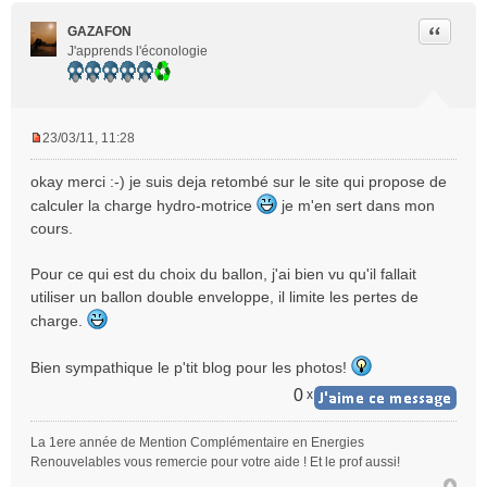
Citer
GAZAFON
J'apprends l'éconologie
23/03/11, 11:28
M
e
okay merci :-) je suis deja retombé sur le site qui propose de
s
calculer la charge hydro-motrice
je m'en sert dans mon
s
cours.
a
g
e
Pour ce qui est du choix du ballon, j'ai bien vu qu'il fallait
n
utiliser un ballon double enveloppe, il limite les pertes de
o
charge.
n
l
Bien sympathique le p'tit blog pour les photos!
u
0
x
La 1ere année de Mention Complémentaire en Energies
Renouvelables vous remercie pour votre aide ! Et le prof aussi!