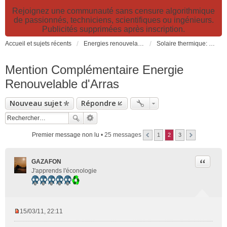
Rejoignez une communauté sans censure algorithmique
de passionnés, techniciens, scientifiques ou ingénieurs.
Publicités supprimées après inscription.
Accueil et sujets récents
Energies renouvelables et fossiles, énergie solaire, biocarburants et changement climatique
Solaire thermique: capteurs solaires CESI, chauffage, ECS, fours et cuiseurs solaires
Mention Complémentaire Energie
Renouvelable d'Arras
Nouveau sujet
Répondre
Premier message non lu
• 25 messages
1
2
3
Citer
GAZAFON
J'apprends l'éconologie
15/03/11, 22:11
M