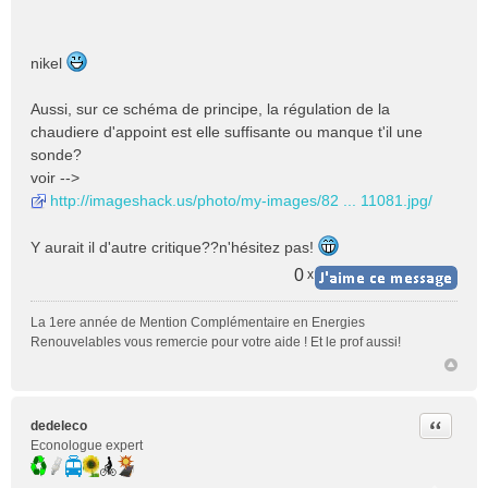
n
o
n
nikel
l
u
Aussi, sur ce schéma de principe, la régulation de la
chaudiere d'appoint est elle suffisante ou manque t'il une
sonde?
voir -->
http://imageshack.us/photo/my-images/82 ... 11081.jpg/
Y aurait il d'autre critique??n'hésitez pas!
0
x
La 1ere année de Mention Complémentaire en Energies
Renouvelables vous remercie pour votre aide ! Et le prof aussi!
Citer
dedeleco
Econologue expert