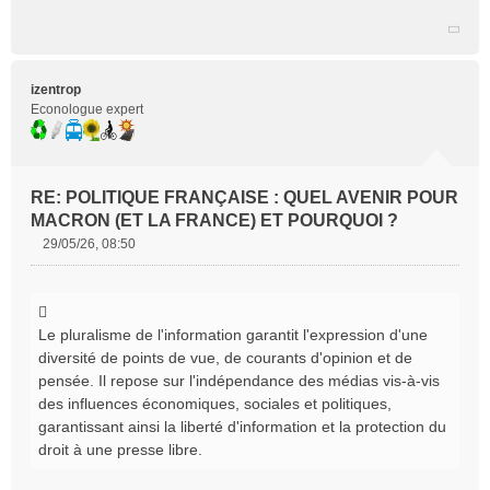
Citer
izentrop
Econologue expert
RE: POLITIQUE FRANÇAISE : QUEL AVENIR POUR
MACRON (ET LA FRANCE) ET POURQUOI ?
29/05/26, 08:50
M
e
s
s
Le pluralisme de l'information garantit l'expression d'une
a
diversité de points de vue, de courants d'opinion et de
g
e
pensée. Il repose sur l'indépendance des médias vis-à-vis
n
des influences économiques, sociales et politiques,
o
garantissant ainsi la liberté d'information et la protection du
n
droit à une presse libre.
l
u