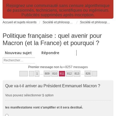
Rejoignez une communauté sans censure algorithmique
de passionnés, techniciens, scientifiques ou ingénieurs.
Publicités supprimées après inscription.
Accueil et sujets récents
Société et philosophie. Sciences et technologies. Santé et prévention.
Société et philosophie
Politique française : quel avenir pour
Macron (et la France) et pourquoi ?
Nouveau sujet
Répondre
Premier message non lu
• 8257 messages
1
…
809
810
811
812
813
…
826
Que va-t-il arriver au Président Emmanuel Macron ?
Vous pouvez sélectionner
1
option
les manifestations vont s’amplifier et il sera destitué.