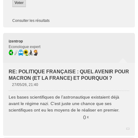
Consulter les résultats
Citer
izentrop
Econologue expert
RE: POLITIQUE FRANÇAISE : QUEL AVENIR POUR
MACRON (ET LA FRANCE) ET POURQUOI ?
27/05/26, 21:40
M
e
Les bases scientifiques de l’astronautique existaient déjà
s
avant le régime nazi. C'est juste une chance que ses
s
scientifiques ont eu les moyens de le réaliser en premier.
a
g
0
x
e
n
o