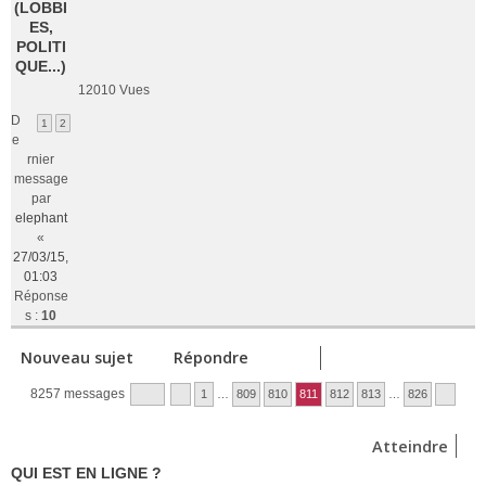
(LOBBI
ES,
POLITI
QUE...)
12010
Vues
D
1
2
e
rnier
message
par
elephant
«
27/03/15,
01:03
Réponse
s :
10
Nouveau sujet
Répondre
8257 messages
1
…
809
810
811
812
813
…
826
Atteindre
QUI EST EN LIGNE ?