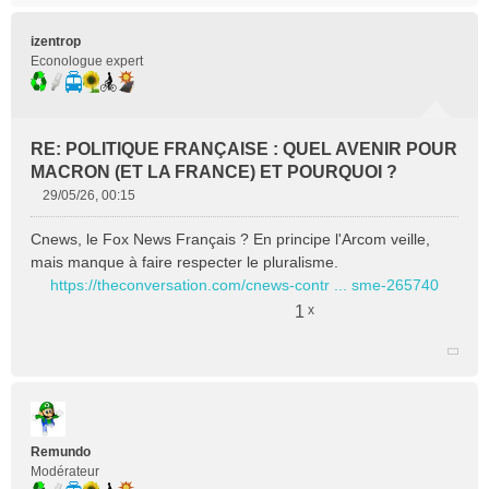
n
o
n
Citer
izentrop
l
Econologue expert
u
RE: POLITIQUE FRANÇAISE : QUEL AVENIR POUR
MACRON (ET LA FRANCE) ET POURQUOI ?
29/05/26, 00:15
M
e
Cnews, le Fox News Français ? En principe l'Arcom veille,
s
mais manque à faire respecter le pluralisme.
s
https://theconversation.com/cnews-contr ... sme-265740
a
g
1
x
e
n
o
n
l
Citer
u
Remundo
Modérateur