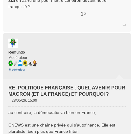
Zizi en as-tu une pour mettre cet étron devant notre
s
tranquilité ?
a
g
1
x
e
n
o
n
l
Citer
u
Remundo
Modérateur
RE: POLITIQUE FRANÇAISE : QUEL AVENIR POUR
MACRON (ET LA FRANCE) ET POURQUOI ?
28/05/26, 15:00
M
e
au contraire, la démocratie va bien en France,
s
s
CNEWS est une chaîne privée qui s'autofinance. Elle est
a
pluraliste, bien plus que France Inter.
g