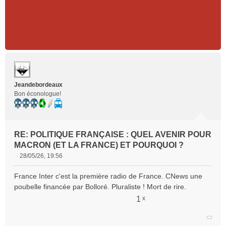
Citer
Jeandebordeaux
Bon éconologue!
RE: POLITIQUE FRANÇAISE : QUEL AVENIR POUR
MACRON (ET LA FRANCE) ET POURQUOI ?
28/05/26, 19:56
M
e
France Inter c'est la première radio de France. CNews une
s
poubelle financée par Bolloré. Pluraliste ! Mort de rire.
s
1
x
a
g
e