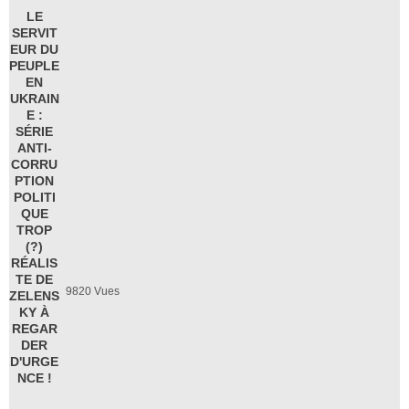
LE
SERVIT
EUR DU
PEUPLE
EN
UKRAIN
E :
SÉRIE
ANTI-
CORRU
PTION
POLITI
QUE
TROP
(?)
RÉALIS
TE DE
9820
Vues
ZELENS
KY À
REGAR
DER
D'URGE
NCE !