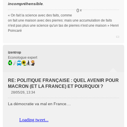
incompréhensible
.
0
x
« On fait la science avec des faits, comme
on fait une maison avec des pierres: mais une accumulation de faits
n'est pas plus une science qu'un tas de pierres n'est une maison » Henri
Poincaré
Citer
izentrop
Econologue expert
RE: POLITIQUE FRANÇAISE : QUEL AVENIR POUR
MACRON (ET LA FRANCE) ET POURQUOI ?
28/05/26, 13:34
M
e
La démocratie va mal en France....
s
s
a
g
e