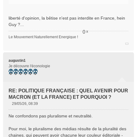
liberté d'opinion, la bêtise n'est pas interdite en France, hein
Guy ?...
0
x
Le Mouvement Naturellement Energique !
Citer
augustin1
Je découvre l'éconologie
RE: POLITIQUE FRANÇAISE : QUEL AVENIR POUR
MACRON (ET LA FRANCE) ET POURQUOI ?
29/05/26, 08:39
M
e
Ne confondons pas pluralisme et neutralité.
s
s
Pour moi, le pluralisme des médias résulte de la pluralité des
a
chaines, qui peuvent avoir chacune leur couleur éditoriale -
g