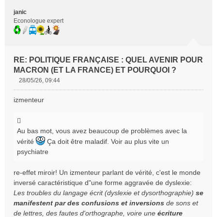
n
l
Citer
janic
u
Econologue expert
RE: POLITIQUE FRANÇAISE : QUEL AVENIR POUR
MACRON (ET LA FRANCE) ET POURQUOI ?
28/05/26, 09:44
M
e
izmenteur
s
s
a
Au bas mot, vous avez beaucoup de problèmes avec la
g
e
vérité
Ça doit être maladif. Voir au plus vite un
n
psychiatre
o
n
re-effet miroir! Un izmenteur parlant de vérité, c'est le monde
l
inversé caractéristique d"une forme aggravée de dyslexie:
u
Les troubles du langage écrit (dyslexie et dysorthographie)
se
manifestent par des confusions et inversions
de sons et
de lettres, des fautes d'orthographe, voire une
écriture