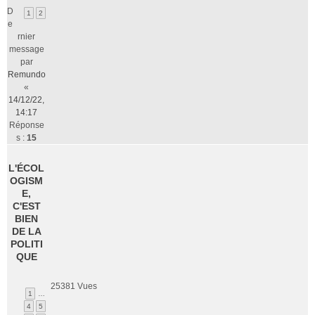
D
1
2
e
rnier
message
par
Remundo
«
14/12/22,
14:17
Réponse
s :
15
L'ÉCOL
OGISM
E,
C'EST
BIEN
DE LA
POLITI
QUE
25381
Vues
1
…
4
5