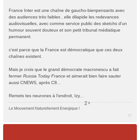
e
n
France Inter est une chaîne de gaucho-bienpensants avec
o
des audiences très faibles , elle dilapide les redevances
n
audiovisuelles, avec comme service public des sketchs d'un
l
humour souvent douteux et son petit tribunal médiatique
u
permanent.
c'est parce que la France est démocratique que ces deux
chaînes existent.
Mais je crois que le grand démocrate macronescu a fait
fermer
Russia Today France
et aimerait bien faire sauter
aussi CNEWS, après C8...
Remets tes neurones à l'endroit, Izy...
2
x
Le Mouvement Naturellement Energique !