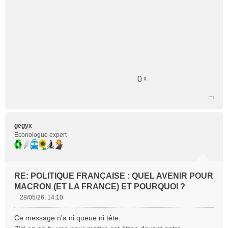
n
o
n
l
u
0
x
Citer
gegyx
Econologue expert
RE: POLITIQUE FRANÇAISE : QUEL AVENIR POUR
MACRON (ET LA FRANCE) ET POURQUOI ?
28/05/26, 14:10
M
e
Ce message n'a ni queue ni tête.
s