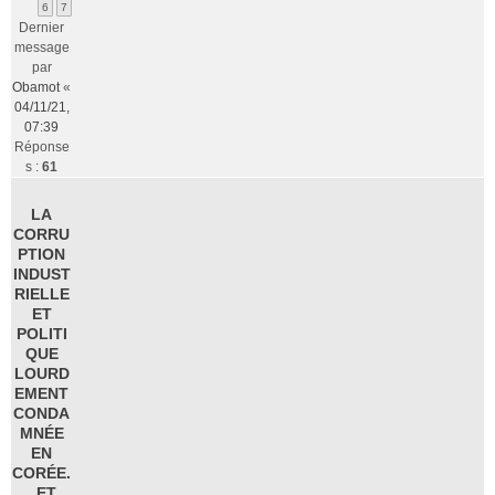
6
7
Dernier
message
par
Obamot
«
04/11/21,
07:39
Réponse
s :
61
LA
CORRU
PTION
INDUST
RIELLE
ET
POLITI
QUE
LOURD
EMENT
CONDA
MNÉE
EN
CORÉE.
..ET