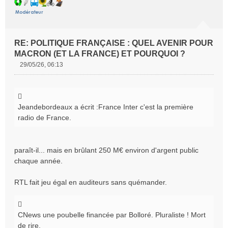
RE: POLITIQUE FRANÇAISE : QUEL AVENIR POUR
MACRON (ET LA FRANCE) ET POURQUOI ?
29/05/26, 06:13
M
e
s
s
Jeandebordeaux a écrit :
France Inter c'est la première
a
radio de France.
g
e
n
o
paraît-il... mais en brûlant 250 M€ environ d'argent public
n
chaque année.
l
u
RTL fait jeu égal en auditeurs sans quémander.
CNews une poubelle financée par Bolloré. Pluraliste ! Mort
de rire.