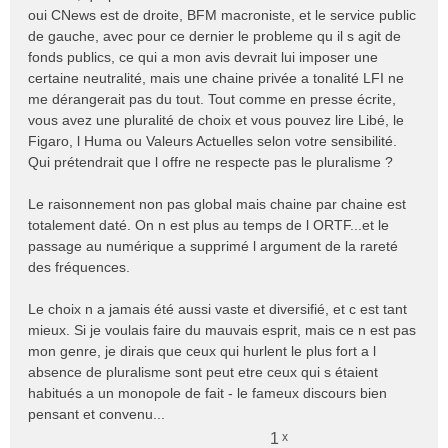
e
oui CNews est de droite, BFM macroniste, et le service public
n
de gauche, avec pour ce dernier le probleme qu il s agit de
o
fonds publics, ce qui a mon avis devrait lui imposer une
n
certaine neutralité, mais une chaine privée a tonalité LFI ne
l
me dérangerait pas du tout. Tout comme en presse écrite,
u
vous avez une pluralité de choix et vous pouvez lire Libé, le
Figaro, l Huma ou Valeurs Actuelles selon votre sensibilité.
Qui prétendrait que l offre ne respecte pas le pluralisme ?
Le raisonnement non pas global mais chaine par chaine est
totalement daté. On n est plus au temps de l ORTF...et le
passage au numérique a supprimé l argument de la rareté
des fréquences.
Le choix n a jamais été aussi vaste et diversifié, et c est tant
mieux. Si je voulais faire du mauvais esprit, mais ce n est pas
mon genre, je dirais que ceux qui hurlent le plus fort a l
absence de pluralisme sont peut etre ceux qui s étaient
habitués a un monopole de fait - le fameux discours bien
pensant et convenu...
1
x