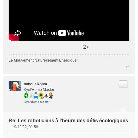
2
x
Le Mouvement Naturellement Energique !
Citer
nonoLeRobot
Kyot'Home Master
Re: Les roboticiens à l'heure des défis écologiques
19/12/22, 01:59
M
e