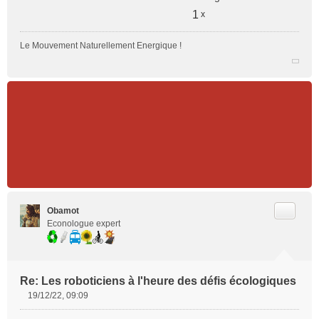
1
x
Le Mouvement Naturellement Energique !
Citer
Obamot
Econologue expert
Re: Les roboticiens à l'heure des défis écologiques
19/12/22, 09:09
M
e