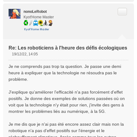
Citer
nonoLeRobot
Kyot'Home Master
Re: Les roboticiens à l'heure des défis écologiques
19/12/22, 14:05
M
e
Je ne comprends pas trop ta question. Je passe une demi
s
heure à expliquer que la technologie ne résoudra pas le
s
problème.
a
g
e
J'explique qu'améliorer l'efficacité n'a pas forcément d'effet
n
positifs. Je donne des exemples de solutions passées où on
o
voit que la technologie n'y était pour rien, j'invite des gens à
n
montrer les problèmes liés au numérique, à la 5G.
l
u
Je me dis que je n'ai pas été encore assez clair mais non la
robotique n'a pas d'effet positifs sur l'énergie et le
réchauffement climatique. Après comme tous les autres