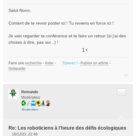
M
e
Salut Nono,
s
s
Content de te revoir poster ici ! Tu reviens en force ici !
a
g
e
Je vais regarder ta conférence et te faire un retour (si j'ai des
n
choses à dire, pas sur...) !
o
1
x
n
l
u
Faire une
recherche
-
Aider
-
Tipeeez !
-
Publier un article
-
Netiquette
Citer
Remundo
Modérateur
Re: Les roboticiens à l'heure des défis écologiques
18/12/22, 22:48