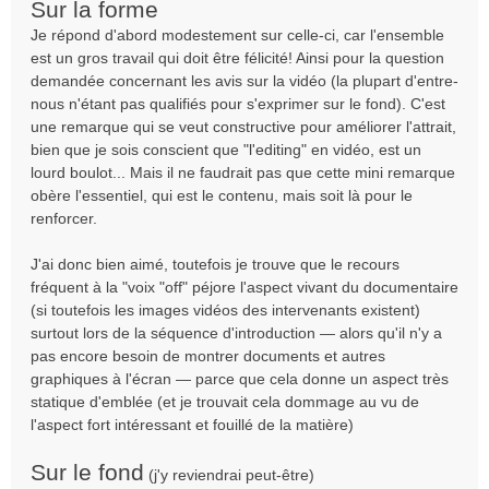
Sur la forme
s
Je répond d'abord modestement sur celle-ci, car l'ensemble
s
est un gros travail qui doit être félicité! Ainsi pour la question
a
g
demandée concernant les avis sur la vidéo (la plupart d'entre-
e
nous n'étant pas qualifiés pour s'exprimer sur le fond). C'est
n
une remarque qui se veut constructive pour améliorer l'attrait,
o
bien que je sois conscient que "l'editing" en vidéo, est un
n
lourd boulot... Mais il ne faudrait pas que cette mini remarque
l
obère l'essentiel, qui est le contenu, mais soit là pour le
u
renforcer.
J'ai donc bien aimé, toutefois je trouve que le recours
fréquent à la "voix "off" péjore l'aspect vivant du documentaire
(si toutefois les images vidéos des intervenants existent)
surtout lors de la séquence d'introduction — alors qu'il n'y a
pas encore besoin de montrer documents et autres
graphiques à l'écran — parce que cela donne un aspect très
statique d'emblée (et je trouvait cela dommage au vu de
l'aspect fort intéressant et fouillé de la matière)
Sur le fond
(j'y reviendrai peut-être)