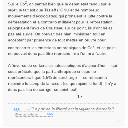
2
Sur le Co
, on sentait bien que le débat était tendu sur le
sujet, le fait est que Tazieff (l'ONU et de nombreux
mouvements d'écologistes) qui prônaient la lutte contre la
déforestation et a contrario millitaient pour la reforestation,
rejoignaient l'avis de Cousteau sur ce point, ils n'ont hélas
pas été suivis. On pouvait très bien 'minimiser' tout en
acceptant par prudence de tout mettre en œuvre pour
2
contrecarrer les émissions anthropiques de Co
, et ce point
ne pouvait donc pas être reproché, ni à l'un ni à l'autre.
A l'inverse de certains climatosceptiques d'aujourd'hui — qui
sous prétexte que la part anthropique critique ne
représenterait que 1,5% de surcharge — se refusent à
rejoindre le camp de la raison (ce qui rejoint le fond). Il n'y a
donc pas lieu de corriger ce point, ouf!
1
x
"Le prix de la liberté est la vigilance éternelle"
!
>>>
___
—
[
]
___
>>>
______________________________
Thomas Jefferson