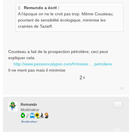
s
Remundo a écrit :
s
A l'époque on ne le croit pas trop. Même Cousteau,
a
g
pourtant de sensibilité écologique, minimise les
e
craintes de Tazieff.
n
o
n
l
Cousteau a fait de la prospection pétrolière, ceci peut
u
expliquer cela:
http://www.passioncalypso.com/fr/missio ... petroliere
Il ne ment pas mais il minimise
2
x
Citer
Remundo
Modérateur