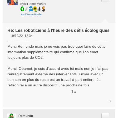
Kyot'Home Master
Re: Les roboticiens à l'heure des défis écologiques
19/12/22, 12:34
M
e
Merci Remundo mais je ne vois pas trop quoi faire de cette
s
information supplémentaire qui confirme que l'on émet
s
toujours plus de CO2.
a
g
e
Merci, Obamot, je suis d'accord avec toi mais non je n'ai pas
n
l'enregistrement externe des intervenants. Filmer avec un
o
bon son en plus du reste est un travail à part entière. Je
n
réfléchirai à un autre dispositif une prochaine fois.
l
u
1
x
Citer
Remundo