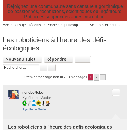
Rejoignez une communauté sans censure algorithmique
de passionnés, techniciens, scientifiques ou ingénieurs.
Publicités supprimées après inscription.
Accueil et sujets récents
Société et philosophie. Sciences et technologies. Santé et prévention.
Sciences et technologies
Les roboticiens à l'heure des défis
écologiques
Nouveau sujet
Répondre
Premier message non lu
• 13 messages
1
2
Citer
nonoLeRobot
Kyot'Home Master
Les roboticiens à l'heure des défis écologiques