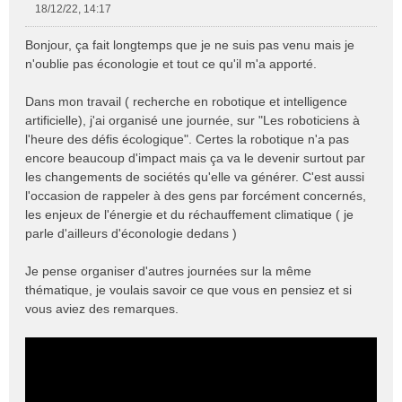
18/12/22, 14:17
M
e
Bonjour, ça fait longtemps que je ne suis pas venu mais je
s
n'oublie pas éconologie et tout ce qu'il m'a apporté.
s
a
Dans mon travail ( recherche en robotique et intelligence
g
e
artificielle), j'ai organisé une journée, sur "Les roboticiens à
n
l'heure des défis écologique". Certes la robotique n'a pas
o
encore beaucoup d'impact mais ça va le devenir surtout par
n
les changements de sociétés qu'elle va générer. C'est aussi
l
l'occasion de rappeler à des gens par forcément concernés,
u
les enjeux de l'énergie et du réchauffement climatique ( je
parle d'ailleurs d'éconologie dedans )
Je pense organiser d'autres journées sur la même
thématique, je voulais savoir ce que vous en pensiez et si
vous aviez des remarques.