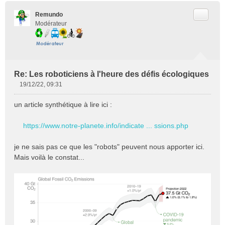
Citer
Remundo
Modérateur
Re: Les roboticiens à l'heure des défis écologiques
19/12/22, 09:31
M
e
un article synthétique à lire ici :
s
s
https://www.notre-planete.info/indicate ... ssions.php
a
g
e
je ne sais pas ce que les "robots" peuvent nous apporter ici.
n
Mais voilà le constat...
o
n
l
u