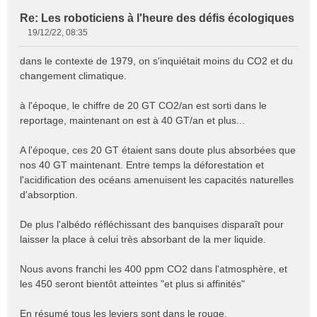
Re: Les roboticiens à l'heure des défis écologiques
19/12/22, 08:35
M
e
dans le contexte de 1979, on s'inquiétait moins du CO2 et du
s
changement climatique.
s
a
à l'époque, le chiffre de 20 GT CO2/an est sorti dans le
g
e
reportage, maintenant on est à 40 GT/an et plus...
n
o
A l'époque, ces 20 GT étaient sans doute plus absorbées que
n
nos 40 GT maintenant. Entre temps la déforestation et
l
l'acidification des océans amenuisent les capacités naturelles
u
d'absorption.
De plus l'albédo réfléchissant des banquises disparaît pour
laisser la place à celui très absorbant de la mer liquide.
Nous avons franchi les 400 ppm CO2 dans l'atmosphère, et
les 450 seront bientôt atteintes "et plus si affinités"
En résumé tous les leviers sont dans le rouge.