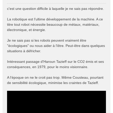
M
e
c'est une question difficile à laquelle je ne sais pas répondre.
s
s
La robotique est l'ultime développement de la machine. A ce
a
titre tout robot nécessite beaucoup de métaux, matériaux,
g
e
électronique, et énergie.
n
o
Je ne sais pas si les robots peuvent vraiment être
n
"écologiques" ou nous aider à l'être. Peut-être dans quelques
l
situations à défricher.
u
Intéressant passage d'Haroun Tazieff sur le CO2 émis et ses
conséquences, en 1979, pour le moins visionnaire.
A l'époque on ne le croit pas trop. Même Cousteau, pourtant
de sensibilité écologique, minimise les craintes de Tazieff.