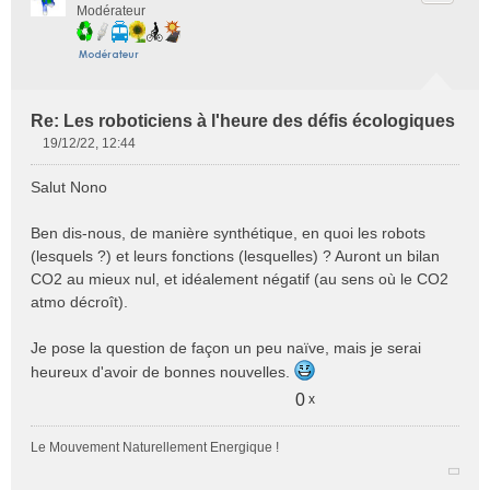
Modérateur
Re: Les roboticiens à l'heure des défis écologiques
19/12/22, 12:44
M
e
Salut Nono
s
s
Ben dis-nous, de manière synthétique, en quoi les robots
a
(lesquels ?) et leurs fonctions (lesquelles) ? Auront un bilan
g
e
CO2 au mieux nul, et idéalement négatif (au sens où le CO2
n
atmo décroît).
o
n
Je pose la question de façon un peu naïve, mais je serai
l
heureux d'avoir de bonnes nouvelles.
u
0
x
Le Mouvement Naturellement Energique !