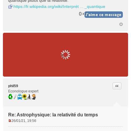
quantique plutôt que la relativité.
https://fr.wikipedia.org/wiki/Interprét ... _quantique
0
x
Citer
phil59
Econologue expert
Re: Astrophysique: la relativité du temps
26/01/21, 19:56
M
e