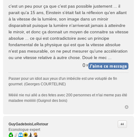
e
c'est un peu pour ça que c'est pas possible justement ... il
s
parait qu'a 15 ans, Einstein s'était fait la réflexion qu'en allant
s
à la vitesse de la lumière, son image dans un miroir
a
disparaitrait puisque la lumière n'arriverait jamais à atteindre
g
e
le miroir, et donc ça donnait un moyen de connaitre sa vitesse
n
absolue ... ce qui est contradictoire avec un principe
o
fondamental de la physique qui est que la vitesse absolue
n
n'est pas mesurable, on ne peut mesurer qu'une accélération
l
ou une vitesse relative à autre chose. Doué le mec ...
u
0
x
Passer pour un idiot aux yeux d'un imbécile est une volupté de fin
gourmet. (Georges COURTELINE)
Mééé nie nui allé a des fetes avec 200 personnes et n'iai meme pas été
maladee moiiiiiii (Guignol des bois)
Citer
GuyGadeboisLeRetour
Econologue expert