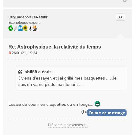
Citer
GuyGadeboisLeRetour
Econologue expert
Re: Astrophysique: la relativité du temps
26/01/21, 19:34
M
e
s
phil59 a écrit :
s
J'viens d'essayer, et j'ai grillé mes basquettes .... Je
a
g
suis un va nu pieds maintenant ....
e
n
o
Essaie de courir en claquettes ou en tongs...
n
l
0
x
u
Présente tes excuses !!!!