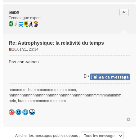
Citer
phil59
Econologue expert
Re: Astrophysique: la relativité du temps
26/01/21, 23:34
M
e
Pas con-vaincu.
s
s
a
0
x
g
e
hmmmmm, hummmmmmmmmmmmmm,
n
hhhhhhhhhhhhhhhhhhhhhhhhhhhhhhhhhhhhhhhmmmmmmmmm,
o
hein, hummmmmmmmmmmmmm.
n
l
u
Afficher les messages publiés depuis :