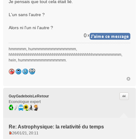
Je pensais que tout cela était lié.
s
s
L'un sans l'autre ?
a
g
e
Alors ni l'un ni l'autre ?
n
0
x
o
n
hmmmmm, hummmmmmmmmmmmmm,
l
hhhhhhhhhhhhhhhhhhhhhhhhhhhhhhhhhhhhhhhmmmmmmmmm,
u
hein, hummmmmmmmmmmmmm.
Citer
GuyGadeboisLeRetour
Econologue expert
Re: Astrophysique: la relativité du temps
26/01/21, 20:11
M