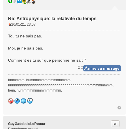
Re: Astrophysique: la relativité du temps
26/01/21, 23:07
M
e
Toi, tu ne sais pas.
s
s
Moi, je ne sais pas.
a
g
e
Comment es tu sûr que personne ne sait ?
n
0
x
o
n
hmmmmm, hummmmmmmmmmmmmm,
l
hhhhhhhhhhhhhhhhhhhhhhhhhhhhhhhhhhhhhhhmmmmmmmmm,
u
hein, hummmmmmmmmmmmmm.
Citer
GuyGadeboisLeRetour