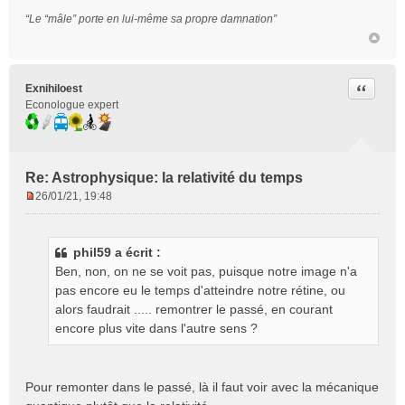
“Le “mâle” porte en lui-même sa propre damnation”
Citer
Exnihiloest
Econologue expert
Re: Astrophysique: la relativité du temps
26/01/21, 19:48
M
e
s
phil59 a écrit :
s
Ben, non, on ne se voit pas, puisque notre image n'a
a
g
pas encore eu le temps d'atteindre notre rétine, ou
e
alors faudrait ..... remontrer le passé, en courant
n
encore plus vite dans l'autre sens ?
o
n
l
Pour remonter dans le passé, là il faut voir avec la mécanique
u