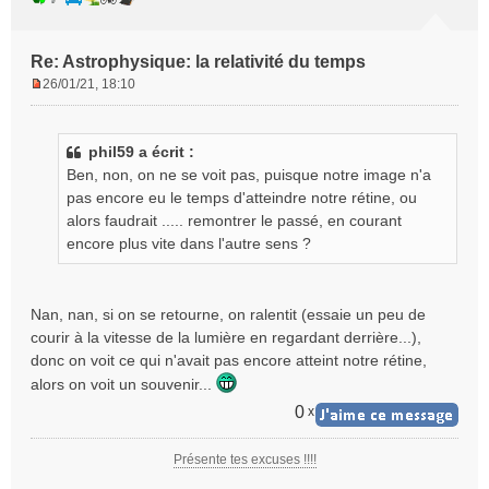
Re: Astrophysique: la relativité du temps
26/01/21, 18:10
M
e
s
phil59 a écrit :
s
Ben, non, on ne se voit pas, puisque notre image n'a
a
g
pas encore eu le temps d'atteindre notre rétine, ou
e
alors faudrait ..... remontrer le passé, en courant
n
encore plus vite dans l'autre sens ?
o
n
l
Nan, nan, si on se retourne, on ralentit (essaie un peu de
u
courir à la vitesse de la lumière en regardant derrière...),
donc on voit ce qui n'avait pas encore atteint notre rétine,
alors on voit un souvenir...
0
x
Présente tes excuses !!!!