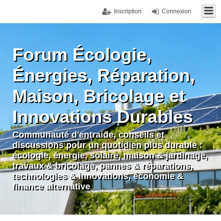
Inscription
Connexion
Forum Écologie,
Énergies, Réparation,
Maison, Bricolage et
Innovations Durables
Communauté d'entraide, conseils et
discussions pour un quotidien plus durable :
écologie, énergie, solaire, maison & jardinage,
travaux & bricolage, pannes & réparations,
technologies & innovations, économie &
finance alternative