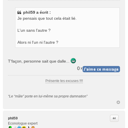
e
s
phil59 a écrit :
s
Je pensais que tout cela était lié.
a
g
e
L'un sans l'autre ?
n
o
Alors ni l'un ni l'autre ?
n
l
u
T'façon, personne sait que dalle...
0
x
Présente tes excuses !!!!
“Le “mâle” porte en lui-même sa propre damnation”
Citer
phil59
Econologue expert