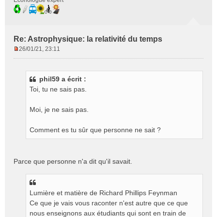
Econologue expert
Re: Astrophysique: la relativité du temps
26/01/21, 23:11
M
e
s
phil59 a écrit :
s
Toi, tu ne sais pas.
a
g
e
Moi, je ne sais pas.
n
o
Comment es tu sûr que personne ne sait ?
n
l
u
Parce que personne n'a dit qu'il savait.
Lumière et matière de Richard Phillips Feynman
Ce que je vais vous raconter n'est autre que ce que
nous enseignons aux étudiants qui sont en train de