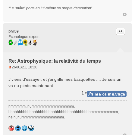
“Le “mâle” porte en lui-même sa propre damnation”
Citer
phil59
Econologue expert
Re: Astrophysique: la relativité du temps
26/01/21, 18:20
M
e
J'viens d'essayer, et j'ai grillé mes basquettes .... Je suis un
s
va nu pieds maintenant ....
s
a
1
x
g
e
hmmmmm, hummmmmmmmmmmmmm,
n
hhhhhhhhhhhhhhhhhhhhhhhhhhhhhhhhhhhhhhhmmmmmmmmm,
o
hein, hummmmmmmmmmmmmm.
n
l
u