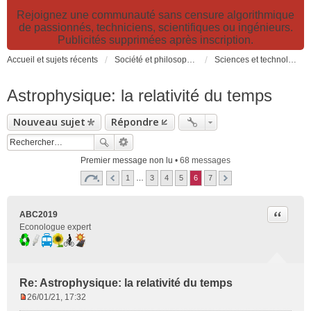
Rejoignez une communauté sans censure algorithmique
de passionnés, techniciens, scientifiques ou ingénieurs.
Publicités supprimées après inscription.
Accueil et sujets récents
Société et philosophie. Sciences et technologies. Santé et prévention.
Sciences et technologies
Astrophysique: la relativité du temps
Nouveau sujet
Répondre
Premier message non lu
• 68 messages
1
…
3
4
5
6
7
Citer
ABC2019
Econologue expert
Re: Astrophysique: la relativité du temps
26/01/21, 17:32
M