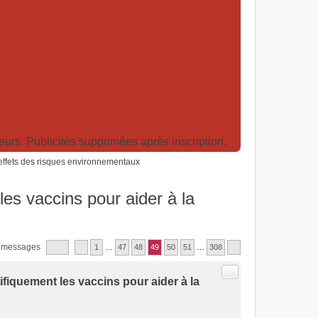
rs. Publicités supprimées après inscription.
 effets des risques environnementaux
les vaccins pour aider à la
 messages
1
…
47
48
49
50
51
…
308
Citer
ifiquement les vaccins pour aider à la