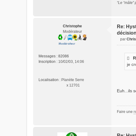
“Le “mâle” 
Christophe
Re: Hyst
Modérateur
décisio
par
Chri
M
e
s
Messages :
82086
R
s
Inscription :
10/02/03, 14:06
je c
a
g
e
Localisation :
Planète Serre
n
x 12701
o
Euh...ils
n
l
u
Faire une
r
Re: Hyst