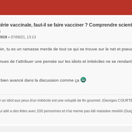
érie vaccinale, faut-il se faire vacciner ? Comprendre scient
n
2019
»
07/08/21, 13:13
pin, tu es un ramasse merde de tout ce qui se trouve sur le net et pse
inues de t'attribuer une pensée sur les idiots et imbéciles ne se rendan
a bien avancé dans la discussion comme ça
 un idiot aux yeux d'un imbécile est une volupté de fin gourmet. (Georges COURT
i allé a des fetes avec 200 personnes et n'iai meme pas été maladee moiiiiiii (Gui