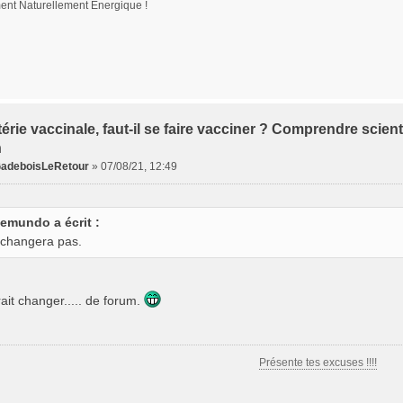
nt Naturellement Energique !
érie vaccinale, faut-il se faire vacciner ? Comprendre scient
n
adeboisLeRetour
»
07/08/21, 12:49
emundo a écrit :
e changera pas.
rrait changer..... de forum.
Présente tes excuses !!!!