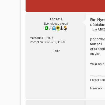
ABC2019
Re: Hyst
Econologue expert
décisio
par
ABC
M
e
Messages :
12927
jeannotla
s
Inscription :
29/12/19, 11:58
tout poil
s
et tu cont
a
x 1017
es visé.
g
e
n
voila on 
o
n
l
u
Passer pour
Mééé nie nu