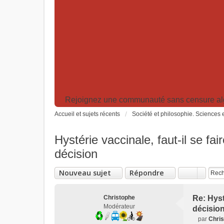
Rejoignez une communauté sans censure algor
Accueil et sujets récents
Société et philosophie. Sciences e
Hystérie vaccinale, faut-il se f
décision
Nouveau sujet
Répondre
Christophe
Re: Hyst
Modérateur
décisio
par
Chri