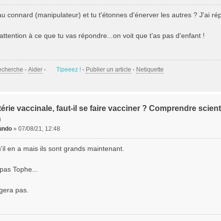
u connard (manipulateur) et tu t'étonnes d'énerver les autres ? J'ai répon
attention à ce que tu vas répondre...on voit que t'as pas d'enfant !
echerche
-
Aider
-
Tipeeez !
-
Publier un article
-
Netiquette
érie vaccinale, faut-il se faire vacciner ? Comprendre scient
n
undo
»
07/08/21, 12:48
u'il en a mais ils sont grands maintenant.
 pas Tophe...
ngera pas.