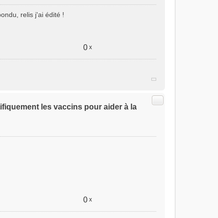
du, relis j'ai édité !
0
x
Citer
ifiquement les vaccins pour aider à la
0
x