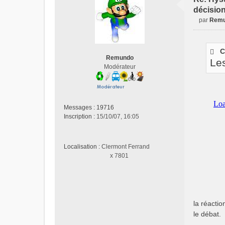
décisio
par
Rem
M
e
s
C
s
Remundo
Les
a
Modérateur
g
e
n
o
Messages :
19716
n
Inscription :
15/10/07, 16:05
l
u
Localisation :
Clermont Ferrand
x 7801
la réacti
le débat.