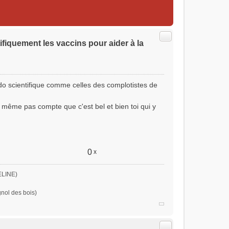
Citer
ifiquement les vaccins pour aider à la
udo scientifique comme celles des complotistes de
t même pas compte que c'est bel et bien toi qui y
0
x
ELINE)
gnol des bois)
Citer