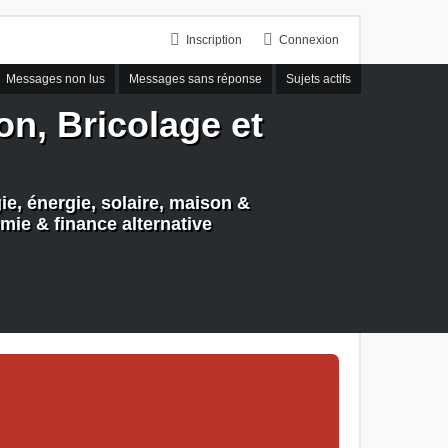
Inscription
Connexion
Messages non lus
Messages sans réponse
Sujets actifs
n, Bricolage et
e, énergie, solaire, maison &
mie & finance alternative