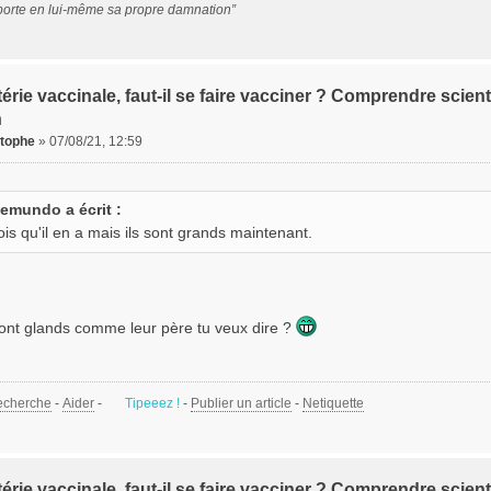
porte en lui-même sa propre damnation”
érie vaccinale, faut-il se faire vacciner ? Comprendre scient
n
stophe
»
07/08/21, 12:59
emundo a écrit :
rois qu'il en a mais ils sont grands maintenant.
 sont glands comme leur père tu veux dire ?
echerche
-
Aider
-
Tipeeez !
-
Publier un article
-
Netiquette
érie vaccinale, faut-il se faire vacciner ? Comprendre scient