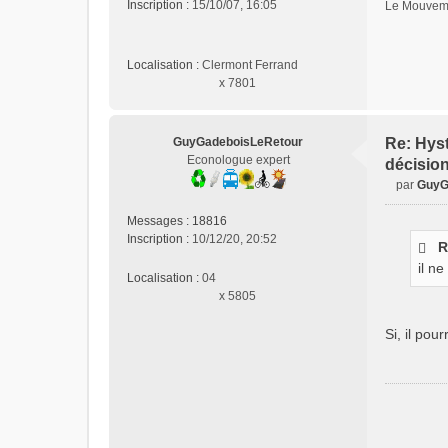
Inscription :
15/10/07, 16:05
Le Mouveme
l
u
Localisation :
Clermont Ferrand
x 7801
GuyGadeboisLeRetour
Re: Hyst
Econologue expert
décisio
par
GuyG
M
e
Messages :
18816
s
Inscription :
10/12/20, 20:52
R
s
il n
a
Localisation :
04
g
x 5805
e
n
Si, il pou
o
n
l
u