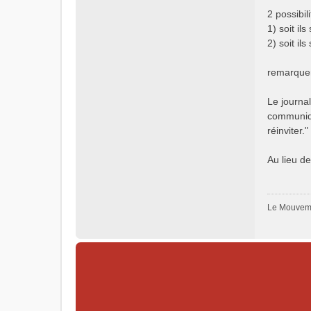
2 possibil
1) soit i
2) soit il
remarquer 
Le journal
communiqu
réinviter."
Au lieu de
Le Mouveme