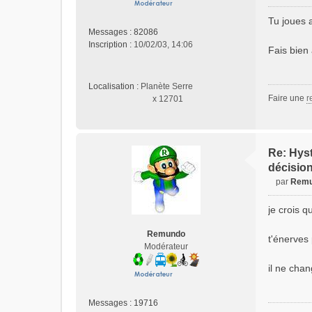
M
e
Tu joues a
s
Messages :
82086
s
Inscription :
10/02/03, 14:06
Fais bien 
a
g
e
Localisation :
Planète Serre
n
Faire une
r
x 12701
o
n
l
u
Re: Hyst
décisio
par
Rem
M
e
je crois q
s
s
Remundo
t'énerves
a
Modérateur
g
e
il ne cha
n
o
Messages :
19716
n