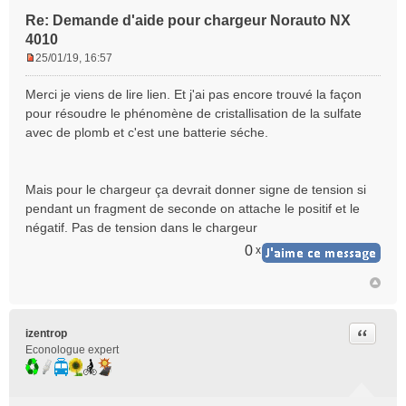
Re: Demande d'aide pour chargeur Norauto NX
4010
25/01/19, 16:57
M
e
Merci je viens de lire lien. Et j'ai pas encore trouvé la façon
s
pour résoudre le phénomène de cristallisation de la sulfate
s
avec de plomb et c'est une batterie séche.
a
g
e
n
Mais pour le chargeur ça devrait donner signe de tension si
o
pendant un fragment de seconde on attache le positif et le
n
négatif. Pas de tension dans le chargeur
l
u
0
x
Citer
izentrop
Econologue expert