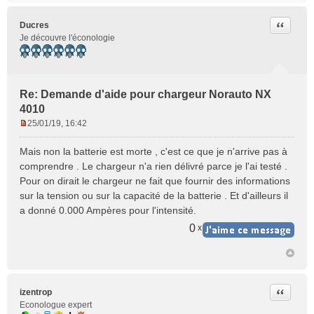
l
u
Citer
Ducres
Je découvre l'éconologie
Re: Demande d'aide pour chargeur Norauto NX
4010
25/01/19, 16:42
M
e
Mais non la batterie est morte , c'est ce que je n'arrive pas à
s
comprendre . Le chargeur n'a rien délivré parce je l'ai testé .
s
Pour on dirait le chargeur ne fait que fournir des informations
a
sur la tension ou sur la capacité de la batterie . Et d'ailleurs il
g
e
a donné 0.000 Ampères pour l'intensité.
n
0
x
o
n
l
u
Citer
izentrop
Econologue expert