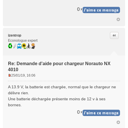
0
x
Citer
izentrop
Econologue expert
Re: Demande d'aide pour chargeur Norauto NX
4010
25/01/19, 16:06
M
e
A 13.9 V, la batterie est chargée, normal que le chargeur ne
s
délivre rien.
s
Une batterie déchargée présente moins de 12 v à ses
a
bornes.
g
e
0
x
n
o
n