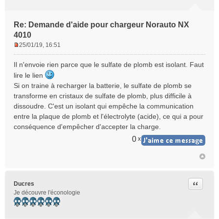
Re: Demande d'aide pour chargeur Norauto NX
4010
25/01/19, 16:51
M
e
Il n'envoie rien parce que le sulfate de plomb est isolant. Faut
s
lire le lien
s
Si on traine à recharger la batterie, le sulfate de plomb se
a
transforme en cristaux de sulfate de plomb, plus difficile à
g
e
dissoudre. C'est un isolant qui empêche la communication
n
entre la plaque de plomb et l'électrolyte (acide), ce qui a pour
o
conséquence d'empêcher d'accepter la charge.
n
0
x
l
u
Citer
Ducres
Je découvre l'éconologie