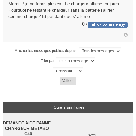
e
Merci !!! je ne ferais plus ça . Le chargeur allume toujours.
s
Pourquoi ne testant le chargeur sans la batterie j'ai rien
s
comme charge ? Et pendant que s'.allume
a
g
0
x
e
n
o
n
l
Afficher les messages publiés depuis :
u
Trier par
Sujets similaires
DEMANDE AIDE PANNE
CHARGEUR METABO
LC40
8259