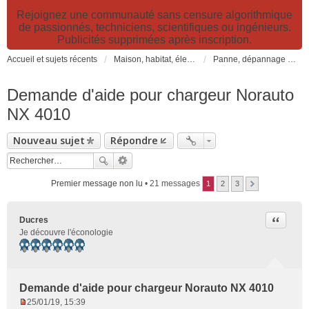
Rejoignez une communauté sans censure algorithmique
de passionnés, techniciens, scientifiques ou ingénieurs.
Publicités supprimées après inscription.
Accueil et sujets récents
Maison, habitat, électricité et jardin. Travaux et bricolage.
Panne, dépannage et réparation: réparer soi-même?
Demande d'aide pour chargeur Norauto
NX 4010
Nouveau sujet
Répondre
Premier message non lu
• 21 messages
1
2
3
Citer
Ducres
Je découvre l'éconologie
Demande d'aide pour chargeur Norauto NX 4010
25/01/19, 15:39