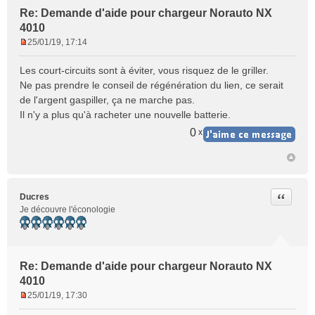
Re: Demande d'aide pour chargeur Norauto NX
4010
25/01/19, 17:14
M
e
Les court-circuits sont à éviter, vous risquez de le griller.
s
Ne pas prendre le conseil de régénération du lien, ce serait
s
de l'argent gaspiller, ça ne marche pas.
a
Il n'y a plus qu'à racheter une nouvelle batterie.
g
e
0
x
n
o
n
l
u
Citer
Ducres
Je découvre l'éconologie
Re: Demande d'aide pour chargeur Norauto NX
4010
25/01/19, 17:30
M