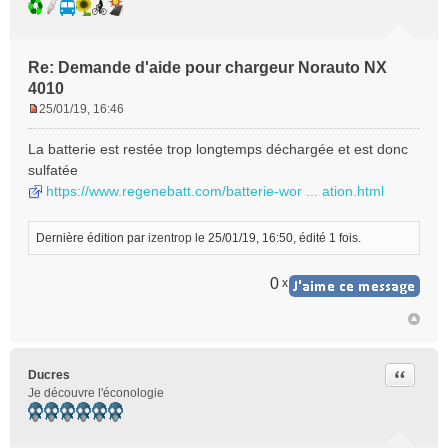
Re: Demande d'aide pour chargeur Norauto NX
4010
25/01/19, 16:46
M
e
La batterie est restée trop longtemps déchargée et est donc
s
sulfatée
s
https://www.regenebatt.com/batterie-wor ... ation.html
a
g
e
Dernière édition par
izentrop
le 25/01/19, 16:50, édité 1 fois.
n
o
0
x
n
l
u
Citer
Ducres
Je découvre l'éconologie