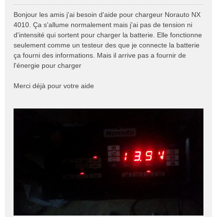
M
e
Bonjour les amis j'ai besoin d'aide pour chargeur Norauto NX
s
4010. Ça s'allume normalement mais j'ai pas de tension ni
s
d'intensité qui sortent pour charger la batterie. Elle fonctionne
a
seulement comme un testeur des que je connecte la batterie
g
e
ça fourni des informations. Mais il arrive pas a fournir de
n
l'énergie pour charger
o
n
Merci déjà pour votre aide
l
u