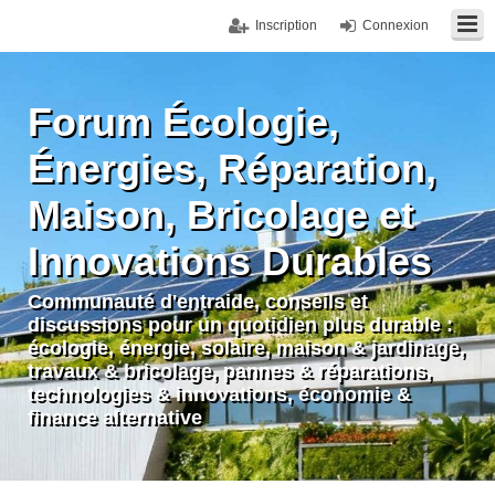
Inscription
Connexion
Forum Écologie,
Énergies, Réparation,
Maison, Bricolage et
Innovations Durables
Communauté d'entraide, conseils et
discussions pour un quotidien plus durable :
écologie, énergie, solaire, maison & jardinage,
travaux & bricolage, pannes & réparations,
technologies & innovations, économie &
finance alternative