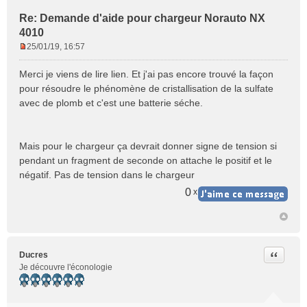
Re: Demande d'aide pour chargeur Norauto NX
4010
25/01/19, 16:57
M
e
Merci je viens de lire lien. Et j'ai pas encore trouvé la façon
s
pour résoudre le phénomène de cristallisation de la sulfate
s
avec de plomb et c'est une batterie séche.
a
g
e
n
Mais pour le chargeur ça devrait donner signe de tension si
o
pendant un fragment de seconde on attache le positif et le
n
négatif. Pas de tension dans le chargeur
l
u
0
x
Citer
Ducres
Je découvre l'éconologie