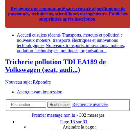
Rejoignez une communauté sans censure algorithmique de
passionnés, techniciens, scientifiques ou ingénieurs. Publicités
supprimées après inscription.
Accueil et sujets récents
Transports, moteurs et pollution :
nouveaux moteurs, transports électriques et innovations
technologiques
Nouveaux transports: innovations, moteurs,
pollution, technologies, politiques, organisation...
Tricherie pollution TDI EA189 de
Volkswagen (seat, audi...)
Nouveau sujet
Répondre
Aperçu avant impression
Recherche avancée
Rechercher
Premier message non lu
• 302 messages
Page
13
sur
31
Atteindre la page :