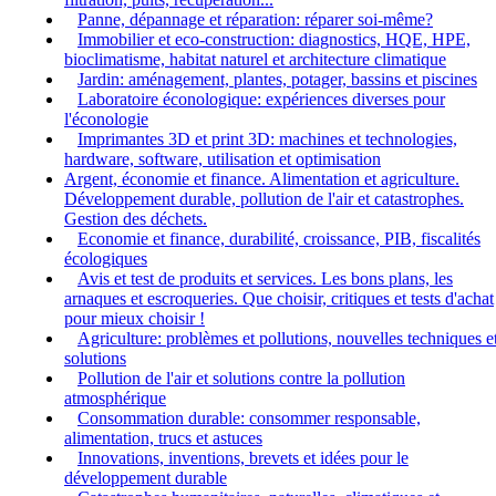
Panne, dépannage et réparation: réparer soi-même?
Immobilier et eco-construction: diagnostics, HQE, HPE,
bioclimatisme, habitat naturel et architecture climatique
Jardin: aménagement, plantes, potager, bassins et piscines
Laboratoire éconologique: expériences diverses pour
l'éconologie
Imprimantes 3D et print 3D: machines et technologies,
hardware, software, utilisation et optimisation
Argent, économie et finance. Alimentation et agriculture.
Développement durable, pollution de l'air et catastrophes.
Gestion des déchets.
Economie et finance, durabilité, croissance, PIB, fiscalités
écologiques
Avis et test de produits et services. Les bons plans, les
arnaques et escroqueries. Que choisir, critiques et tests d'achat
pour mieux choisir !
Agriculture: problèmes et pollutions, nouvelles techniques e
solutions
Pollution de l'air et solutions contre la pollution
atmosphérique
Consommation durable: consommer responsable,
alimentation, trucs et astuces
Innovations, inventions, brevets et idées pour le
développement durable