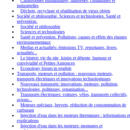
Catastrophes humanitaires, naturelles, climatiques et
industrielles
Déchets, recyclage et réutilisation de vieux objets
Société et philosophie. Sciences et technologies. Santé et
prévention.
Société et philosophie
Sciences et technologies
Santé et prévention. Pollutions, causes et effets des risques
environnementaux
Medias et actualités: émissions TV, reportages, livres,
actualités...
Le bistrot: vie du site, loisirs et détente, humour et
convivialité et Petites Annonces
Econology forum in english
Transports, moteurs et pollution : nouveaux moteurs,
transports électriques et innovations technologiques
Nouveaux transports: innovations, moteurs, pollution,
technologies, politiques, organisation...
Transports électriques: voitures, vélos, transports collectifs,
avions...
Moteurs spéciaux, brevets, réduction de consommation de
carburant
Injection d'eau dans les moteurs thermiques : informations e
explications
Injection d'eau dans les moteurs: montages et