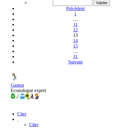
Précédent
1
…
11
12
13
14
15
…
31
Suivant
Gaston
Econologue expert
Citer
Citer