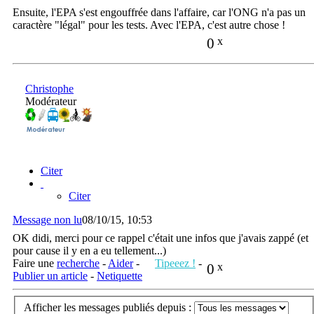
Ensuite, l'EPA s'est engouffrée dans l'affaire, car l'ONG n'a pas un
caractère "légal" pour les tests. Avec l'EPA, c'est autre chose !
0
x
Christophe
Modérateur
Citer
Citer
Message non lu
08/10/15, 10:53
OK didi, merci pour ce rappel c'était une infos que j'avais zappé (et
pour cause il y en a eu tellement...)
Faire une
recherche
-
Aider
-
Tipeeez !
-
0
x
Publier un article
-
Netiquette
Afficher les messages publiés depuis :