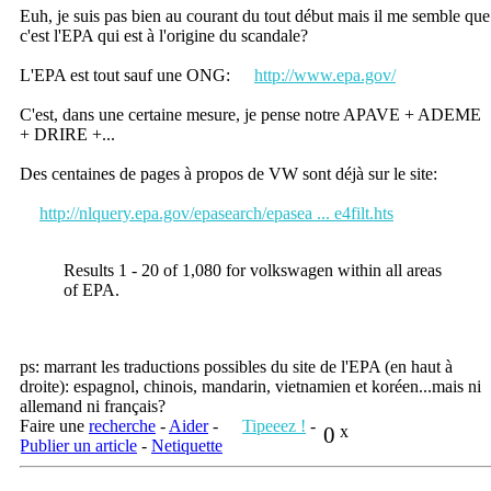
Euh, je suis pas bien au courant du tout début mais il me semble que
c'est l'EPA qui est à l'origine du scandale?
L'EPA est tout sauf une ONG:
http://www.epa.gov/
C'est, dans une certaine mesure, je pense notre APAVE + ADEME
+ DRIRE +...
Des centaines de pages à propos de VW sont déjà sur le site:
http://nlquery.epa.gov/epasearch/epasea ... e4filt.hts
Results 1 - 20 of 1,080 for volkswagen within all areas
of EPA.
ps: marrant les traductions possibles du site de l'EPA (en haut à
droite): espagnol, chinois, mandarin, vietnamien et koréen...mais ni
allemand ni français?
Faire une
recherche
-
Aider
-
Tipeeez !
-
0
x
Publier un article
-
Netiquette