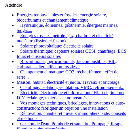
Atteindre
Energies renouvelables et fossiles, énergie solaire,
biocarburants et changement climatique
Hydraulique, éoliennes, géothermie, énergies marines,
biogaz...
Energies fossiles: pétrole, gaz, charbon et électricité
nucléaire (fission et fusion)
Solaire photovoltaïque: électricité solaire
Solaire thermique: capteurs solaires CESI, chauffage, ECS,
fours et cuiseurs solaires
Biocarburants, agrocarburants, biocombustibles, BtL,
carburants alternatifs non fossiles...
Changement climatique: CO2, réchauffement, effet de
serre...
Maison, habitat, électricité et jardin. Travaux et bricolage.
Chauffage, isolation, ventilation, VMC, refroidissement...
Électricité, électronique et informatique: Hi-Tech, internet,
DIY, éclairage, matériels et nouveautés
Vos montages techniques, bricolages, innovations et auto-
construction: fabriquer un objet ou une installation
Rénovation, chantier et travaux immobiliers: aide, conseils
et méthodes...
Gestion de l'eau, Pomberie et sanitaire. Pompage, forage,
filtration, puits, récupération...