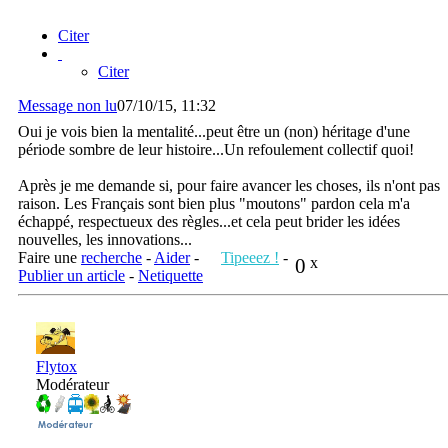
Citer
Citer
Message non lu
07/10/15, 11:32
Oui je vois bien la mentalité...peut être un (non) héritage d'une
période sombre de leur histoire...Un refoulement collectif quoi!
Après je me demande si, pour faire avancer les choses, ils n'ont pas
raison. Les Français sont bien plus "moutons" pardon cela m'a
échappé, respectueux des règles...et cela peut brider les idées
nouvelles, les innovations...
Faire une
recherche
-
Aider
-
Tipeeez !
-
0
x
Publier un article
-
Netiquette
Flytox
Modérateur