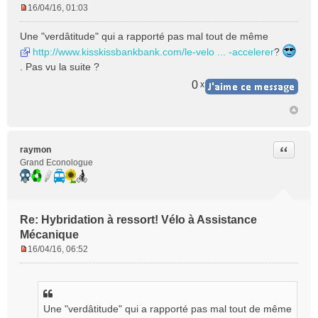
16/04/16, 01:03
M
e
Une "verdâtitude" qui a rapporté pas mal tout de même
s
http://www.kisskissbankbank.com/le-velo ... -accelerer
?
s
. Pas vu la suite ?
a
g
0
x
e
n
o
n
l
Citer
raymon
u
Grand Econologue
Re: Hybridation à ressort! Vélo à Assistance
Mécanique
16/04/16, 06:52
M
e
s
s
Une "verdâtitude" qui a rapporté pas mal tout de même
a