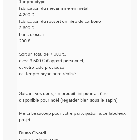
e
1er prototype
n
fabrication du mécanisme en métal
o
4 200 €
n
fabrication du ressort en fibre de carbone
l
2 600 €
u
banc d’essai
200 €
Soit un total de 7 000 €,
avec 3 500 € d'apport personnel,
et votre aide précieuse,
ce 1er prototype sera réalisé
Suivant vos dons, un produit fini pourrait être
disponible pour noël (regarder bien sous le sapin).
Merci beaucoup pour votre participation à ce fabuleux
projet,
Bruno Civardi
spires-carbone.com