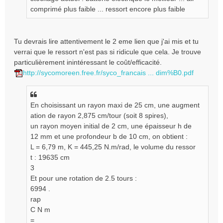
e
comprimé plus faible ... ressort encore plus faible
n
o
n
Tu devrais lire attentivement le 2 eme lien que j'ai mis et tu
l
verrai que le ressort n'est pas si ridicule que cela. Je trouve
u
particulièrement inintéressant le coût/efficacité.
http://sycomoreen.free.fr/syco_francais ... dim%B0.pdf
En choisissant un rayon maxi de 25 cm, une augment
ation de rayon 2,875 cm/tour (soit 8 spires),
un rayon moyen initial de 2 cm, une épaisseur h de
12 mm et une profondeur b de 10 cm, on obtient :
L = 6,79 m, K = 445,25 N.m/rad, le volume du ressor
t : 19635 cm
3
Et pour une rotation de 2.5 tours :
6994 .
rap
C N m
=