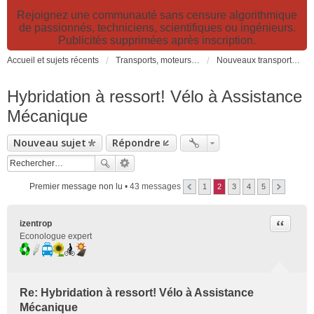
Rejoignez une communauté sans censure algorithmique
de passionnés, techniciens, scientifiques ou ingénieurs.
Publicités supprimées après inscription.
Accueil et sujets récents
Transports, moteurs et pollution : nouveaux moteurs, transports électriques et innovations technologiques
Nouveaux transports: innovations, moteurs, pollution, technologies, politiques, organisation...
Hybridation à ressort! Vélo à Assistance
Mécanique
Nouveau sujet
Répondre
Premier message non lu
• 43 messages
1
2
3
4
5
Citer
izentrop
Econologue expert
Re: Hybridation à ressort! Vélo à Assistance
Mécanique