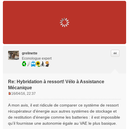
Citer
grelinette
Econologue expert
Re: Hybridation à ressort! Vélo à Assistance
Mécanique
16/04/16, 22:37
M
e
A mon avis, il est ridicule de comparer ce système de ressort
s
récupérateur d'énergie aux autres systèmes de stockage et
s
de restitution d'énergie comme les batteries : il est impossible
a
qu'il fournisse une autonomie égale au VAE le plus basique.
g
e