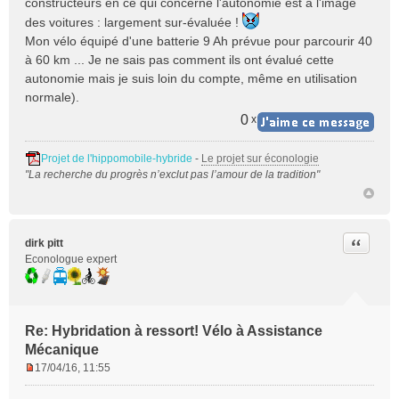
constructeurs en ce qui concerne l'autonomie est à l'image
des voitures : largement sur-évaluée !
Mon vélo équipé d'une batterie 9 Ah prévue pour parcourir 40
à 60 km ... Je ne sais pas comment ils ont évalué cette
autonomie mais je suis loin du compte, même en utilisation
normale).
0
x
Projet de l'hippomobile-hybride
-
Le projet sur éconologie
"La recherche du progrès n’exclut pas l’amour de la tradition"
Citer
dirk pitt
Econologue expert
Re: Hybridation à ressort! Vélo à Assistance
Mécanique
17/04/16, 11:55
M
e