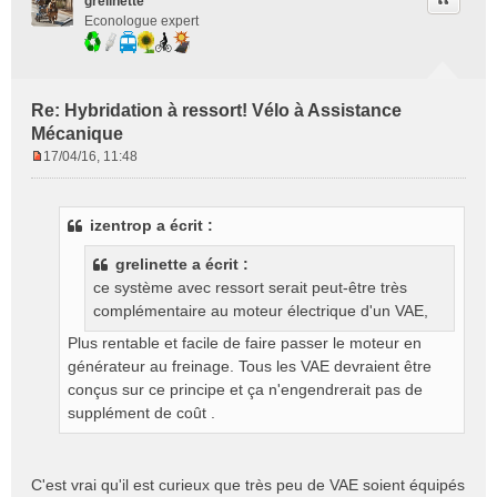
Citer
grelinette
Econologue expert
Re: Hybridation à ressort! Vélo à Assistance
Mécanique
17/04/16, 11:48
M
e
s
izentrop a écrit :
s
a
grelinette a écrit :
g
ce système avec ressort serait peut-être très
e
complémentaire au moteur électrique d'un VAE,
n
o
Plus rentable et facile de faire passer le moteur en
n
générateur au freinage. Tous les VAE devraient être
l
conçus sur ce principe et ça n'engendrerait pas de
u
supplément de coût .
C'est vrai qu'il est curieux que très peu de VAE soient équipés