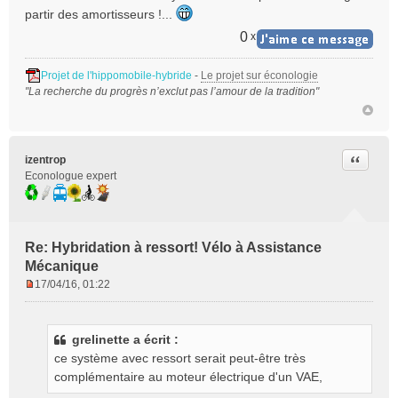
partir des amortisseurs !...
0
x
Projet de l'hippomobile-hybride
-
Le projet sur éconologie
"La recherche du progrès n’exclut pas l’amour de la tradition"
Citer
izentrop
Econologue expert
Re: Hybridation à ressort! Vélo à Assistance
Mécanique
17/04/16, 01:22
M
e
s
grelinette a écrit :
s
ce système avec ressort serait peut-être très
a
g
complémentaire au moteur électrique d'un VAE,
e