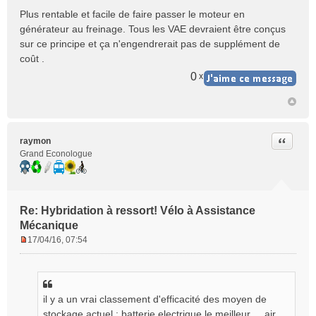
n
Plus rentable et facile de faire passer le moteur en
o
générateur au freinage. Tous les VAE devraient être conçus
n
sur ce principe et ça n'engendrerait pas de supplément de
l
coût .
u
0
x
Citer
raymon
Grand Econologue
Re: Hybridation à ressort! Vélo à Assistance
Mécanique
17/04/16, 07:54
M
e
s
s
il y a un vrai classement d'efficacité des moyen de
a
g
stockage actuel : batterie electrique le meilleur ... air