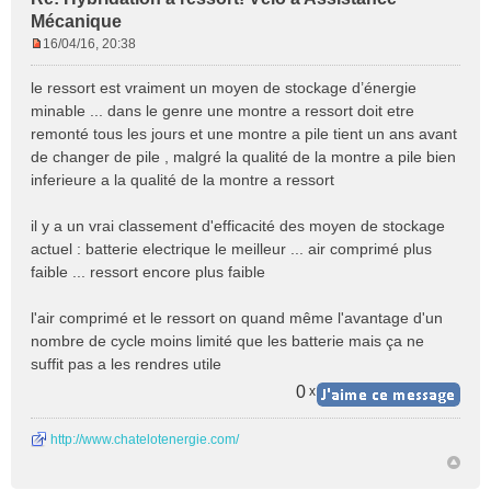
Mécanique
16/04/16, 20:38
M
e
le ressort est vraiment un moyen de stockage d’énergie
s
minable ... dans le genre une montre a ressort doit etre
s
remonté tous les jours et une montre a pile tient un ans avant
a
de changer de pile , malgré la qualité de la montre a pile bien
g
e
inferieure a la qualité de la montre a ressort
n
o
il y a un vrai classement d'efficacité des moyen de stockage
n
actuel : batterie electrique le meilleur ... air comprimé plus
l
faible ... ressort encore plus faible
u
l'air comprimé et le ressort on quand même l'avantage d'un
nombre de cycle moins limité que les batterie mais ça ne
suffit pas a les rendres utile
0
x
http://www.chatelotenergie.com/