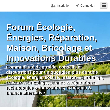
Inscription
Connexion
Forum Écologie,
Énergies, Réparation,
Maison, Bricolage et
Innovations Durables
Communauté d'entraide, conseils et
discussions pour un quotidien plus durable :
écologie, énergie, solaire, maison & jardinage,
travaux & bricolage, pannes & réparations,
technologies & innovations, économie &
finance alternative