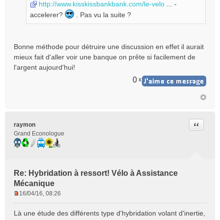
g
http://www.kisskissbankbank.com/le-velo
... -
e
accelerer?
. Pas vu la suite ?
n
o
n
Bonne méthode pour détruire une discussion en effet il aurait
l
u
mieux fait d'aller voir une banque on prête si facilement de
l'argent aujourd'hui!
0
x
Citer
raymon
Grand Econologue
Re: Hybridation à ressort! Vélo à Assistance
Mécanique
16/04/16, 08:26
M
e
Là une étude des différents type d'hybridation volant d'inertie,
s