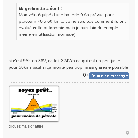
s
grelinette a écrit :
s
Mon vélo équipé d'une batterie 9 Ah prévue pour
a
g
parcourir 40 à 60 km ... Je ne sais pas comment ils ont
e
évalué cette autonomie mais je suis loin du compte,
n
même en utilisation normale).
o
n
l
u
si c'est 9Ah en 36V, ça fait 324Wh ce qui est un peu juste
pour 50kms sauf si ça monte pas trop. mais ç areste possible
0
x
cliquez ma signature