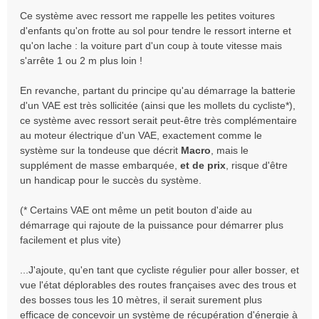
n
Ce système avec ressort me rappelle les petites voitures
o
d'enfants qu'on frotte au sol pour tendre le ressort interne et
n
qu'on lache : la voiture part d'un coup à toute vitesse mais
l
s'arrête 1 ou 2 m plus loin !
u
En revanche, partant du principe qu'au démarrage la batterie
d'un VAE est très sollicitée (ainsi que les mollets du cycliste*),
ce système avec ressort serait peut-être très complémentaire
au moteur électrique d'un VAE, exactement comme le
système sur la tondeuse que décrit
Macro
, mais le
supplément de masse embarquée,
et de prix
, risque d'être
un handicap pour le succès du système.
(* Certains VAE ont même un petit bouton d'aide au
démarrage qui rajoute de la puissance pour démarrer plus
facilement et plus vite)
...J'ajoute, qu'en tant que cycliste régulier pour aller bosser, et
vue l'état déplorables des routes françaises avec des trous et
des bosses tous les 10 mètres, il serait surement plus
efficace de concevoir un système de récupération d'énergie à