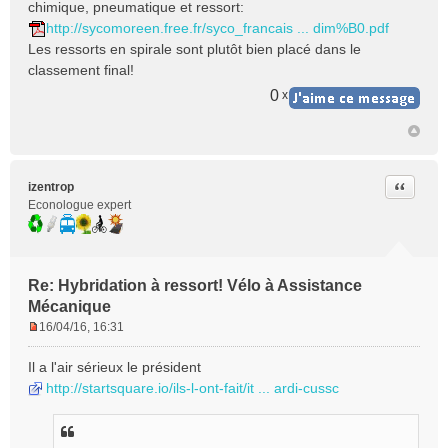
chimique, pneumatique et ressort:
s
http://sycomoreen.free.fr/syco_francais ... dim%B0.pdf
a
Les ressorts en spirale sont plutôt bien placé dans le
g
e
classement final!
n
0
x
o
n
l
u
Citer
izentrop
Econologue expert
Re: Hybridation à ressort! Vélo à Assistance
Mécanique
16/04/16, 16:31
M
e
Il a l'air sérieux le président
s
http://startsquare.io/ils-l-ont-fait/it ... ardi-cussc
s
a
g