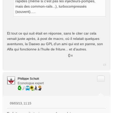
rapides (même si c'est pas les injecteurs-pompes,
o
mais des common-rails...), turbocompressés
n
(souvent).....
l
u
Et tout ce qui suit était en réponse, sans le citer car cela
venait juste après, à post de macro, où il relatait quelques
aventures, la Daewo au GPL d'un ami qui est en panne, son
Alfa qui fonctionne à l'huile de friture... et d'autres.
0
x
Citer
Philippe Schutt
Econologue expert
09/03/13, 11:15
M
e