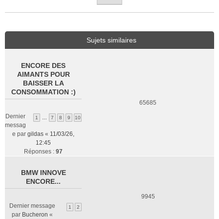
Sujets similaires
ENCORE DES
AIMANTS POUR
BAISSER LA
CONSOMMATION :)
65685
Dernier
1
…
7
8
9
10
messag
e par
gildas
«
11/03/26,
12:45
Réponses :
97
BMW INNOVE
ENCORE...
9945
Dernier message
1
2
par
Bucheron
«