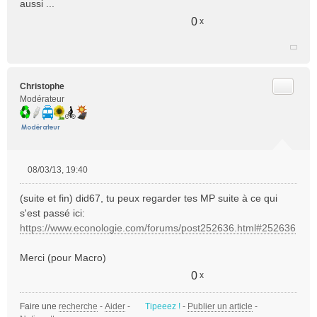
aussi ...
s
a
0
x
g
e
n
o
n
Citer
Christophe
l
Modérateur
u
08/03/13, 19:40
M
e
(suite et fin) did67, tu peux regarder tes MP suite à ce qui
s
s'est passé ici:
s
https://www.econologie.com/forums/post252636.html#252636
a
g
e
Merci (pour Macro)
n
0
x
o
n
Faire une
l
recherche
-
Aider
-
Tipeeez !
-
Publier un article
-