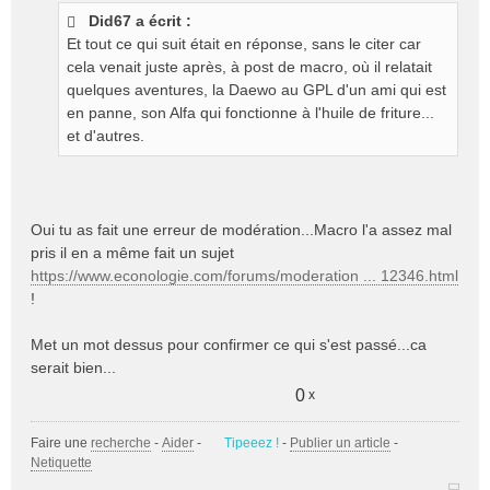
s
Did67 a écrit :
s
Et tout ce qui suit était en réponse, sans le citer car
a
g
cela venait juste après, à post de macro, où il relatait
e
quelques aventures, la Daewo au GPL d'un ami qui est
n
en panne, son Alfa qui fonctionne à l'huile de friture...
o
et d'autres.
n
l
u
Oui tu as fait une erreur de modération...Macro l'a assez mal
pris il en a même fait un sujet
https://www.econologie.com/forums/moderation ... 12346.html
!
Met un mot dessus pour confirmer ce qui s'est passé...ca
serait bien...
0
x
Faire une
recherche
-
Aider
-
Tipeeez !
-
Publier un article
-
Netiquette