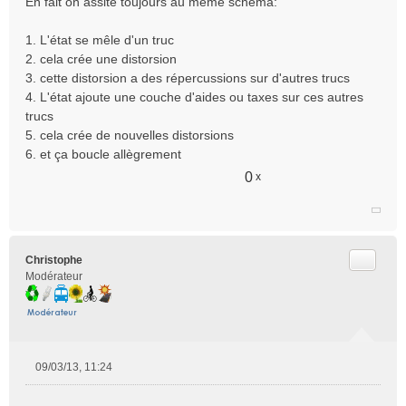
En fait on assite toujours au même schéma:
s
s
1. L'état se mêle d'un truc
a
2. cela crée une distorsion
g
e
3. cette distorsion a des répercussions sur d'autres trucs
n
4. L'état ajoute une couche d'aides ou taxes sur ces autres
o
trucs
n
5. cela crée de nouvelles distorsions
l
6. et ça boucle allègrement
u
0
x
Citer
Christophe
Modérateur
09/03/13, 11:24
M
e