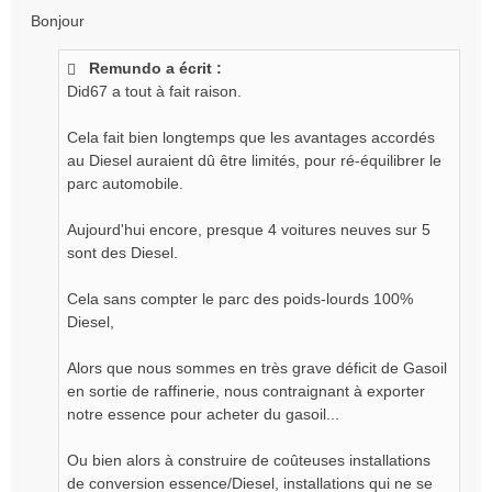
e
Bonjour
s
s
Remundo a écrit :
a
g
Did67 a tout à fait raison.
e
n
Cela fait bien longtemps que les avantages accordés
o
au Diesel auraient dû être limités, pour ré-équilibrer le
n
parc automobile.
l
u
Aujourd'hui encore, presque 4 voitures neuves sur 5
sont des Diesel.
Cela sans compter le parc des poids-lourds 100%
Diesel,
Alors que nous sommes en très grave déficit de Gasoil
en sortie de raffinerie, nous contraignant à exporter
notre essence pour acheter du gasoil...
Ou bien alors à construire de coûteuses installations
de conversion essence/Diesel, installations qui ne se