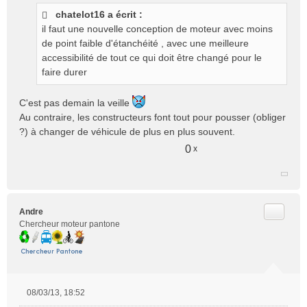
s
chatelot16 a écrit :
s
il faut une nouvelle conception de moteur avec moins
a
g
de point faible d'étanchéité , avec une meilleure
e
accessibilité de tout ce qui doit être changé pour le
n
faire durer
o
n
C'est pas demain la veille
l
Au contraire, les constructeurs font tout pour pousser (obliger
u
?) à changer de véhicule de plus en plus souvent.
0
x
Citer
Andre
Chercheur moteur pantone
08/03/13, 18:52
M