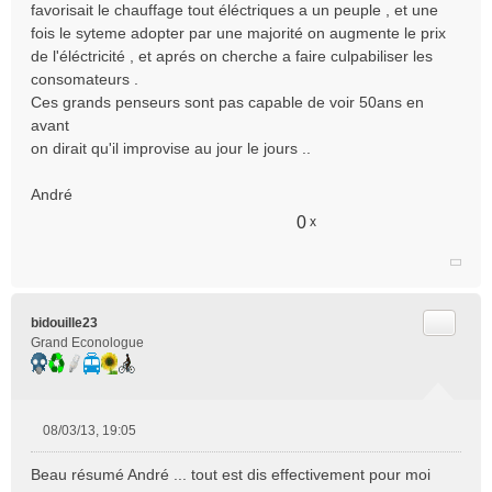
favorisait le chauffage tout éléctriques a un peuple , et une
fois le syteme adopter par une majorité on augmente le prix
de l'éléctricité , et aprés on cherche a faire culpabiliser les
consomateurs .
Ces grands penseurs sont pas capable de voir 50ans en
avant
on dirait qu'il improvise au jour le jours ..
André
0
x
Citer
bidouille23
Grand Econologue
08/03/13, 19:05
M
e
Beau résumé André ... tout est dis effectivement pour moi
s