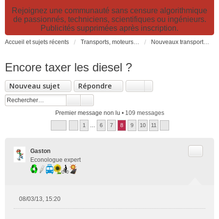
Rejoignez une communauté sans censure algorithmique
de passionnés, techniciens, scientifiques ou ingénieurs.
Publicités supprimées après inscription.
Accueil et sujets récents
Transports, moteurs et pollution : nouveaux moteurs, transports électriques et innovations technologiques
Nouveaux transports: innovations, moteurs, pollution, technologies, politiques, organisation...
Encore taxer les diesel ?
Nouveau sujet
Répondre
Premier message non lu
• 109 messages
1
…
6
7
8
9
10
11
Citer
Gaston
Econologue expert
08/03/13, 15:20
M
e