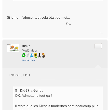
Si je ne m'abuse, tout cela était de moi...
0
x
Citer
Did67
Modérateur
09/03/13, 11:11
M
e
s
Did67 a écrit :
s
OK. Admettons tout ça !
a
g
e
Il reste que les Diesels modernes sont beaucoup plus
n