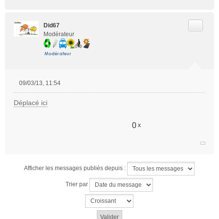
Citer
Did67
Modérateur
09/03/13, 11:54
M
e
Déplacé ici
s
s
a
0
x
g
e
n
o
Afficher les messages publiés depuis :
n
l
Trier par
u