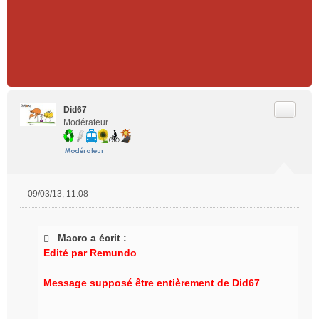
Citer
Did67
Modérateur
09/03/13, 11:08
M
e
s
Macro a écrit :
s
Edité par Remundo
a
g
e
Message supposé être entièrement de Did67
n
o
n