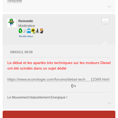
Netiquette
u
Citer
Remundo
Modérateur
09/03/13, 08:58
M
e
Le débat et les apartés très techniques sur les moteurs Diesel
s
ont été scindés dans un sujet dédié
s
a
https://www.econologie.com/forums/debat-tech ... 12349.html
g
e
0
x
n
o
Le Mouvement Naturellement Energique !
n
l
u