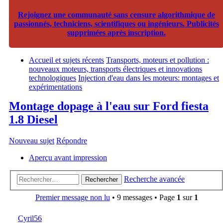
Rejoignez une communauté sans censure algorithmique de
passionnés, techniciens, scientifiques ou ingénieurs. Publicités
supprimées après inscription.
Accueil et sujets récents
Transports, moteurs et pollution :
nouveaux moteurs, transports électriques et innovations
technologiques
Injection d'eau dans les moteurs: montages et
expérimentations
Montage dopage à l'eau sur Ford fiesta
1.8 Diesel
Nouveau sujet
Répondre
Aperçu avant impression
Recherche avancée
Rechercher
Premier message non lu
• 9 messages • Page
1
sur
1
Cyril56