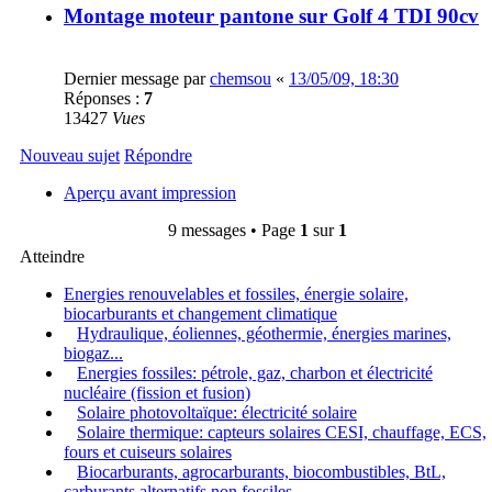
Montage moteur pantone sur Golf 4 TDI 90cv
Dernier message par
chemsou
«
13/05/09, 18:30
Réponses :
7
13427
Vues
Nouveau sujet
Répondre
Aperçu avant impression
9 messages • Page
1
sur
1
Atteindre
Energies renouvelables et fossiles, énergie solaire,
biocarburants et changement climatique
Hydraulique, éoliennes, géothermie, énergies marines,
biogaz...
Energies fossiles: pétrole, gaz, charbon et électricité
nucléaire (fission et fusion)
Solaire photovoltaïque: électricité solaire
Solaire thermique: capteurs solaires CESI, chauffage, ECS,
fours et cuiseurs solaires
Biocarburants, agrocarburants, biocombustibles, BtL,
carburants alternatifs non fossiles...