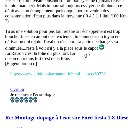
Pas sûr qu'un niveau constant soit un bon système ( jamais réussi à
le faire marcher). Mais tu pourrai toujours essayer de diminuer ce
débit avec un étranglement quelconque pour revenir à des
consommation d'eau plus dans la moyenne ( 0.4 à 1.1 litre /100 Km
?)
Tu as une solution pour pas tout refaire si l'échappement est trop
bouché. Juste en amont des réacteurs , tu connectes un tuyau en
dérivation qui rejoint l'aval du réacteur. La perte de charge sera
diminuée....reste à voir s'il y a la place sous le capot
La Raison c'est la folie du plus fort. La
0
x
raison du moins fort c'est de la folie.
[Eugène Ionesco]
https://www.editions-harmattan.fr/catal ... ssee/69729
Cyril56
Je découvre l'éconologie
Re: Montage dopage à l'eau sur Ford fiesta 1.8 Dies