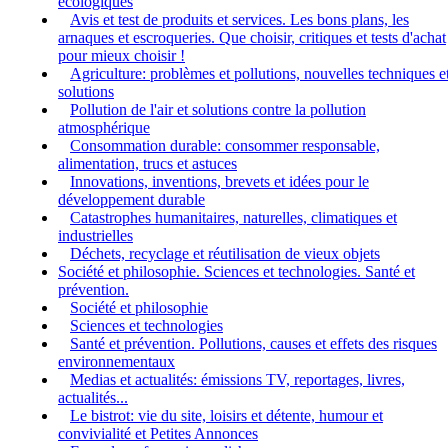
écologiques
Avis et test de produits et services. Les bons plans, les
arnaques et escroqueries. Que choisir, critiques et tests d'achat
pour mieux choisir !
Agriculture: problèmes et pollutions, nouvelles techniques e
solutions
Pollution de l'air et solutions contre la pollution
atmosphérique
Consommation durable: consommer responsable,
alimentation, trucs et astuces
Innovations, inventions, brevets et idées pour le
développement durable
Catastrophes humanitaires, naturelles, climatiques et
industrielles
Déchets, recyclage et réutilisation de vieux objets
Société et philosophie. Sciences et technologies. Santé et
prévention.
Société et philosophie
Sciences et technologies
Santé et prévention. Pollutions, causes et effets des risques
environnementaux
Medias et actualités: émissions TV, reportages, livres,
actualités...
Le bistrot: vie du site, loisirs et détente, humour et
convivialité et Petites Annonces