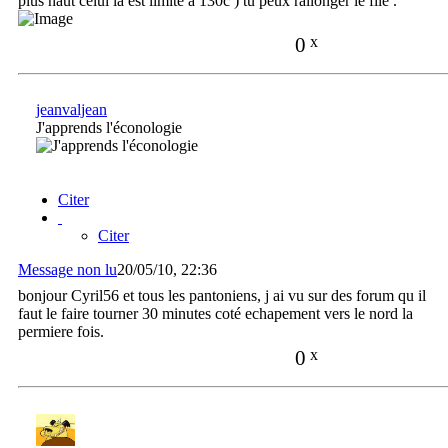
plus haut celui la est limité a 130c ) tu peux rallonger le file .
0
x
jeanvaljean
J'apprends l'éconologie
Citer
Citer
Message non lu
20/05/10, 22:36
bonjour Cyril56 et tous les pantoniens, j ai vu sur des forum qu il
faut le faire tourner 30 minutes coté echapement vers le nord la
permiere fois.
0
x