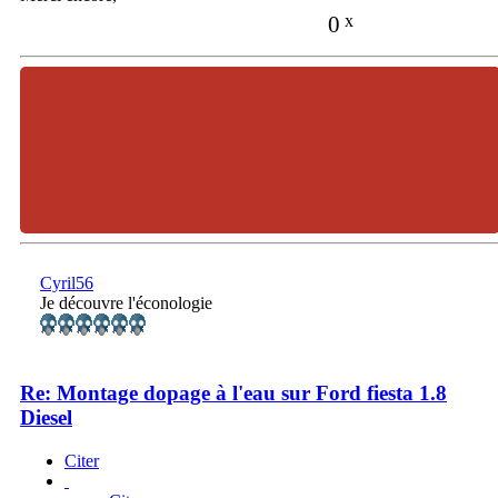
0
x
Cyril56
Je découvre l'éconologie
Re: Montage dopage à l'eau sur Ford fiesta 1.8
Diesel
Citer