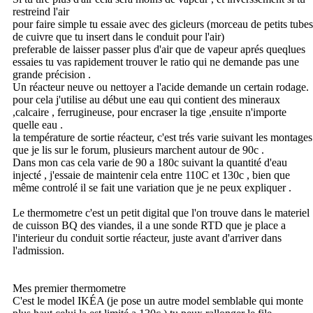
restreind l'air
pour faire simple tu essaie avec des gicleurs (morceau de petits tubes
de cuivre que tu insert dans le conduit pour l'air)
preferable de laisser passer plus d'air que de vapeur aprés queqlues
essaies tu vas rapidement trouver le ratio qui ne demande pas une
grande précision .
Un réacteur neuve ou nettoyer a l'acide demande un certain rodage.
pour cela j'utilise au début une eau qui contient des mineraux
,calcaire , ferrugineuse, pour encraser la tige ,ensuite n'importe
quelle eau .
la température de sortie réacteur, c'est trés varie suivant les montages
que je lis sur le forum, plusieurs marchent autour de 90c .
Dans mon cas cela varie de 90 a 180c suivant la quantité d'eau
injecté , j'essaie de maintenir cela entre 110C et 130c , bien que
même controlé il se fait une variation que je ne peux expliquer .
Le thermometre c'est un petit digital que l'on trouve dans le materiel
de cuisson BQ des viandes, il a une sonde RTD que je place a
l'interieur du conduit sortie réacteur, juste avant d'arriver dans
l'admission.
Mes premier thermometre
C'est le model IKÉA (je pose un autre model semblable qui monte