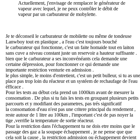
Actuellement, j'envisage de remplacer le générateur de
vapeur avec lequel, je ne peux contrôler le débit de
vapeur par un carburateur de mobylette.
Je te déconseil le carburateur de mobilette ou même de tondeuse
Lanwboy tout en plastique , a l'eau c'est toujours bouché
le carburateur qui fonctionne, c'est un faite homaide tout en laiton
sans cuve a niveau constant juste un reservoir a hauteur suffisante .
bien que le carburateur a ses inconvénéants cela demande une
certaine dépression, pour fonctionner ce qui demande une
importante restriction venturie en admission .
le plus simple, le moins d'entretient, c'est un petit bulleur, si tu as un
place pas trop loin du réacteur et un systéem de rechaufage de l'eau
éfficace .
Pour les tests au début cela prend un 1000km avant de mesurer la
consomation . De plus si tu fais les tests en groupant plusieurs petits
parcourts et y modifiant des parametres, pas trés significatif
la consomation d'eau n'est pas une critere principal du rendement ,
reste autour de 1 litre au 100km , l'important c'est de pas noyer la
tige ,verrifie la temperature de sortie réacteur.
Pour la restriction dans l'échappement tu ne dois etre moins que le
passage des gaz a la soupape échappement , je ne pense que que
cela soit la cause , la restriction admission ou échappement devient