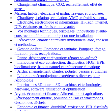
Changement climatique: CO2, réchauffement, effet de
serre...
Maison, habitat, électricité et jardin. Travaux et bricolage.
Chauffage, isolation, ventilation, VMC, refroidissement...
Électricité, électronique et informatique: Hi-Tech, internet,
DIY, éclairage, matériels et nouveautés
Vos montages techniques, bricolages, innovations et auto-
construction: fabriquer un objet ou une installation
Rénovation, chantier et travaux immobiliers: aide, conseils
et méthodes...
Gestion de l'eau, Pomberie et sanitaire. Pompage, forage,
filtration, puits, récupération...
Panne, dépannage et réparation: réparer soi-même?
Immobilier et eco-construction: diagnostics, HQE, HPE,
bioclimatisme, habitat naturel et architecture climatique
Jardin: aménagement, plantes, potager, bassins et piscines
Laboratoire éconologique: expériences diverses pour
l'éconologie
Imprimantes 3D et print 3D: machines et technologies,
hardware, software, utilisation et optimisation
Argent, économie et finance. Alimentation et agriculture.
Développement durable, pollution de l'air et catastrophes.
Gestion des déchets.
Economie et finance, durabilité, croissance, PIB, fiscalités