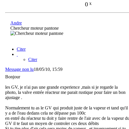
0
x
Andre
Chercheur moteur pantone
Citer
Citer
Message non lu
18/05/10, 15:59
Bonjour
les GV, je n'ai pas une grande experience ,mais si je regarde la
photo, la valve entrée réacteur me parait rustique pour faire un bon
ajustage .
Normalement tu as le GV qui produit juste de la vapeur et tand qu'il
y a de l'eau dedans cela ne dépasse pas 100c
en entré du réacteur tu doit y faire rentre de l'air avec de la vapeur d
GV il te faut un moyen de controler ces deux débits
Si tu tire plus d'air cela sera moins de vapeur , et inverssement si tu