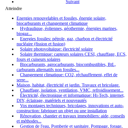
Suivant
Atteindre
Energies renouvelables et fossiles, énergie solaire,
biocarburants et changement climatique
Hydraulique, éoliennes, géothermie, énergies marines,
biogaz...
Energies fossiles: pétrole, gaz, charbon et électricité
nucléaire (fission et fusion)
Solaire photovoltaïque: électricité solaire
Solaire thermique: capteurs solaires CESI, chauffage, ECS,
fours et cuiseurs solaires
Biocarburants, agrocarburants, biocombustibles, BtL,
carburants alternatifs non fossiles...
Changement climatique: CO2, réchauffement, effet de
serre...
Maison, habitat, électricité et jardin. Travaux et bricolage.
Chauffage, isolation, ventilation, VMC, refroidissement...
Électricité, électronique et informatique: Hi-Tech, internet,
DIY, éclairage, matériels et nouveautés
Vos montages techniques, bricolages, innovations et auto-
construction: fabriquer un objet ou une installation
Rénovation, chantier et travaux immobiliers: aide, conseils
et méthodes...
Gestion de l'eau, Pomberie et sanitaire. Pompage, forage,