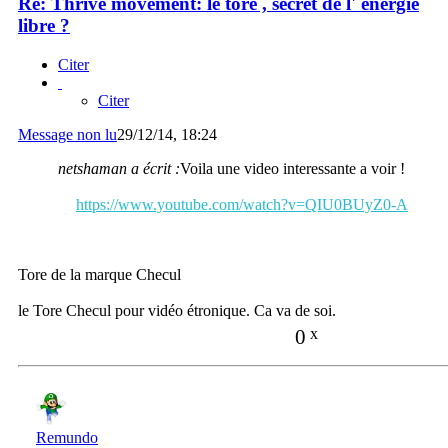
Re: Thrive movement: le tore , secret de l' energie
libre ?
Citer
Citer
Message non lu
29/12/14, 18:24
netshaman a écrit :
Voila une video interessante a voir !
https://www.youtube.com/watch?v=QIU0BUyZ0-A
Tore de la marque Checul
le Tore Checul pour vidéo étronique. Ca va de soi.
0
x
Remundo