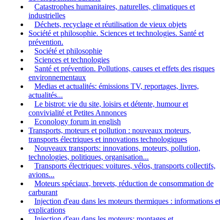
Catastrophes humanitaires, naturelles, climatiques et
industrielles
Déchets, recyclage et réutilisation de vieux objets
Société et philosophie. Sciences et technologies. Santé et
prévention.
Société et philosophie
Sciences et technologies
Santé et prévention. Pollutions, causes et effets des risques
environnementaux
Medias et actualités: émissions TV, reportages, livres,
actualités...
Le bistrot: vie du site, loisirs et détente, humour et
convivialité et Petites Annonces
Econology forum in english
Transports, moteurs et pollution : nouveaux moteurs,
transports électriques et innovations technologiques
Nouveaux transports: innovations, moteurs, pollution,
technologies, politiques, organisation...
Transports électriques: voitures, vélos, transports collectifs,
avions...
Moteurs spéciaux, brevets, réduction de consommation de
carburant
Injection d'eau dans les moteurs thermiques : informations e
explications
Injection d'eau dans les moteurs: montages et