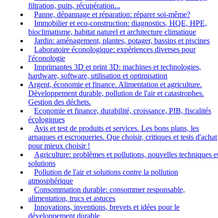
filtration, puits, récupération...
Panne, dépannage et réparation: réparer soi-même?
Immobilier et eco-construction: diagnostics, HQE, HPE,
bioclimatisme, habitat naturel et architecture climatique
Jardin: aménagement, plantes, potager, bassins et piscines
Laboratoire éconologique: expériences diverses pour
l'éconologie
Imprimantes 3D et print 3D: machines et technologies,
hardware, software, utilisation et optimisation
Argent, économie et finance. Alimentation et agriculture.
Développement durable, pollution de l'air et catastrophes.
Gestion des déchets.
Economie et finance, durabilité, croissance, PIB, fiscalités
écologiques
Avis et test de produits et services. Les bons plans, les
arnaques et escroqueries. Que choisir, critiques et tests d'achat
pour mieux choisir !
Agriculture: problèmes et pollutions, nouvelles techniques e
solutions
Pollution de l'air et solutions contre la pollution
atmosphérique
Consommation durable: consommer responsable,
alimentation, trucs et astuces
Innovations, inventions, brevets et idées pour le
développement durable