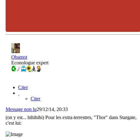
Obamot
Econologue expert
Citer
Citer
Message non lu
29/12/14, 20:33
(on y est... hihihihi) Pour les extra-terrestres, "Thor" dans Stargate,
c'est lui: