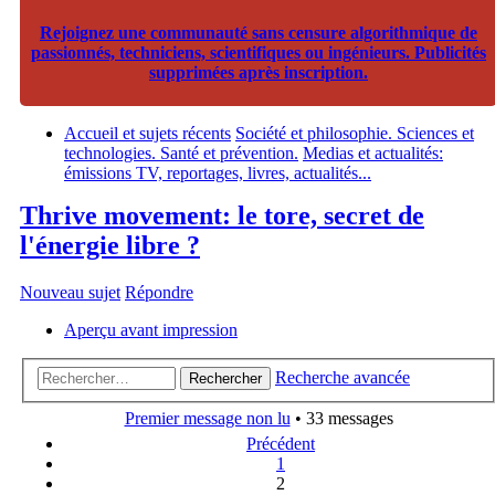
Rejoignez une communauté sans censure algorithmique de
passionnés, techniciens, scientifiques ou ingénieurs. Publicités
supprimées après inscription.
Accueil et sujets récents
Société et philosophie. Sciences et
technologies. Santé et prévention.
Medias et actualités:
émissions TV, reportages, livres, actualités...
Thrive movement: le tore, secret de
l'énergie libre ?
Nouveau sujet
Répondre
Aperçu avant impression
Recherche avancée
Rechercher
Premier message non lu
• 33 messages
Précédent
1
2