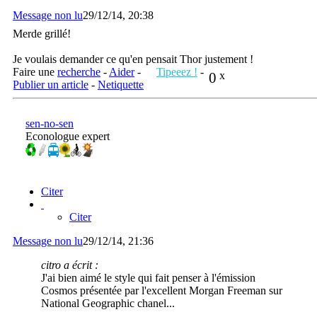
Message non lu
29/12/14, 20:38
Merde grillé!
Je voulais demander ce qu'en pensait Thor justement !
Faire une
recherche
-
Aider
-
Tipeeez !
-
0
x
Publier un article
-
Netiquette
sen-no-sen
Econologue expert
Citer
Citer
Message non lu
29/12/14, 21:36
citro a écrit :
J'ai bien aimé le style qui fait penser à l'émission
Cosmos présentée par l'excellent Morgan Freeman sur
National Geographic chanel...