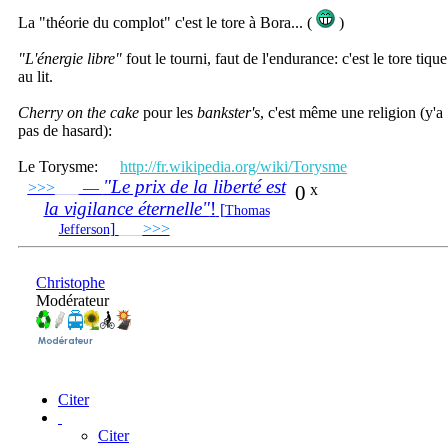
La "théorie du complot" c'est le tore à Bora... (
)
"L'énergie libre"
fout le tourni, faut de l'endurance: c'est le tore tique
au lit.
Cherry on the cake
pour les
bankster's
, c'est même une religion (y'a
pas de hasard):
Le Torysme:
http://fr.wikipedia.org/wiki/Torysme
"Le prix de la liberté est
>>>
___
—
0
x
la vigilance éternelle"
!
[
Thomas
]
___
>>>
______________________________
Jefferson
Christophe
Modérateur
Citer
Citer