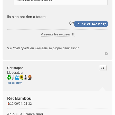
méthode d’éradication ?
u
Ils n'en ont rien à foutre.
0
x
Présente tes excuses !!!!
“Le “mâle” porte en lui-même sa propre damnation”
Citer
Christophe
Modérateur
Re: Bambou
12/09/24, 21:32
M
e
Ah oui, la France quoi...