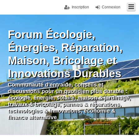
Inscription
Connexion
Forum Écologie,
Énergies, Réparation,
Maison, Bricolage et
Innovations Durables
Communauté d'entraide, conseils et
discussions pour un quotidien plus durable :
écologie, énergie, solaire, maison & jardinage,
travaux & bricolage, pannes & réparations,
technologies & innovations, économie &
finance alternative