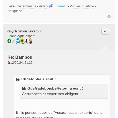
Faire une
recherche
-
Aider
-
Tipeeez !
-
Publier un article
-
Netiquette
Citer
GuyGadeboisLeRetour
Econologue expert
Re: Bambou
12/09/24, 21:25
M
e
s
Christophe a écrit :
s
a
GuyGadeboisLeRetour a écrit :
g
Assurances et expertises obligent.
e
n
o
n
Et ils pensent quoi les "Assurances et experts" de la
l