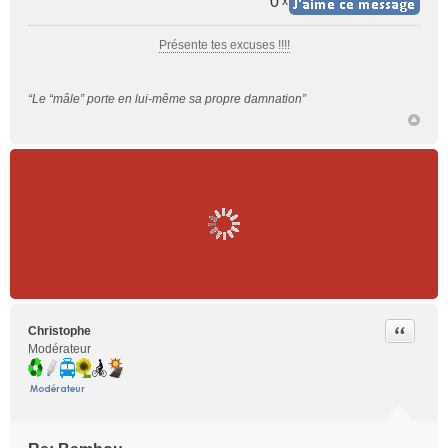
a
0
x
g
e
Présente tes excuses !!!!
n
o
n
“Le “mâle” porte en lui-même sa propre damnation”
l
u
Citer
Christophe
Modérateur