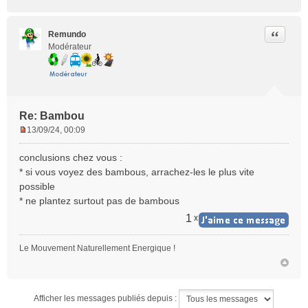
Citer
Remundo
Modérateur
Re: Bambou
13/09/24, 00:09
M
e
conclusions chez vous :
s
* si vous voyez des bambous, arrachez-les le plus vite
s
possible
a
* ne plantez surtout pas de bambous
g
e
1
x
n
o
Le Mouvement Naturellement Energique !
n
l
u
Afficher les messages publiés depuis :