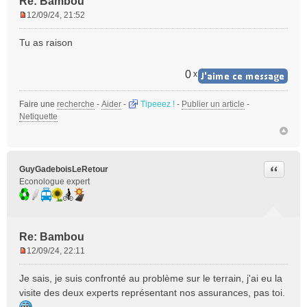
Re: Bambou
12/09/24, 21:52
M
e
Tu as raison
s
s
a
0
x
g
e
Faire une
recherche
-
Aider
-
Tipeeez !
-
Publier un article
-
n
Netiquette
o
n
l
u
Citer
GuyGadeboisLeRetour
Econologue expert
Re: Bambou
12/09/24, 22:11
M
e
Je sais, je suis confronté au problème sur le terrain, j'ai eu la
s
visite des deux experts représentant nos assurances, pas toi.
s