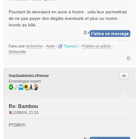
s
s
Pourtant ils devraient en avoir à foutre : cela leur permettrait
a
de ne pas payer des dégâts éventuels et plus ou moins
g
e
lourds au bâti...
n
0
x
o
n
Faire une
l
recherche
-
Aider
-
Tipeeez !
-
Publier un article
-
Netiquette
u
Citer
GuyGadeboisLeRetour
Econologue expert
Re: Bambou
12/09/24, 21:33
M
e
PTDR!!!!
s
s