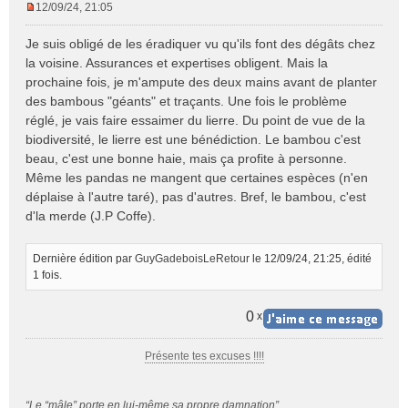
12/09/24, 21:05
M
e
Je suis obligé de les éradiquer vu qu'ils font des dégâts chez
s
la voisine. Assurances et expertises obligent. Mais la
s
prochaine fois, je m'ampute des deux mains avant de planter
a
des bambous "géants" et traçants. Une fois le problème
g
e
réglé, je vais faire essaimer du lierre. Du point de vue de la
n
biodiversité, le lierre est une bénédiction. Le bambou c'est
o
beau, c'est une bonne haie, mais ça profite à personne.
n
Même les pandas ne mangent que certaines espèces (n'en
l
déplaise à l'autre taré), pas d'autres. Bref, le bambou, c'est
u
d'la merde (J.P Coffe).
Dernière édition par
GuyGadeboisLeRetour
le 12/09/24, 21:25, édité
1 fois.
0
x
Présente tes excuses !!!!
“Le “mâle” porte en lui-même sa propre damnation”