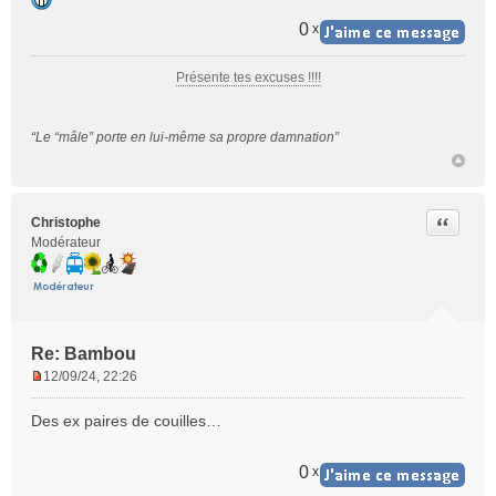
a
g
0
x
e
n
Présente tes excuses !!!!
o
n
l
“Le “mâle” porte en lui-même sa propre damnation”
u
Citer
Christophe
Modérateur
Re: Bambou
12/09/24, 22:26
M
e
Des ex paires de couilles…
s
s
a
0
x
g