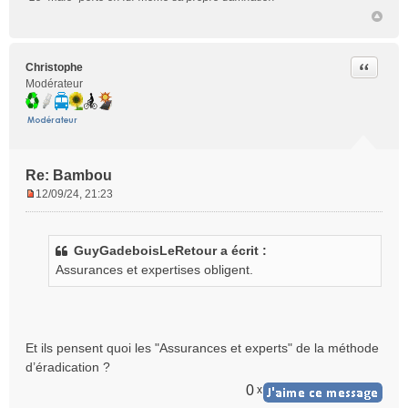
Citer
Christophe
Modérateur
Re: Bambou
12/09/24, 21:23
M
e
s
GuyGadeboisLeRetour a écrit :
s
Assurances et expertises obligent.
a
g
e
n
o
Et ils pensent quoi les "Assurances et experts" de la méthode
n
d’éradication ?
l
u
0
x