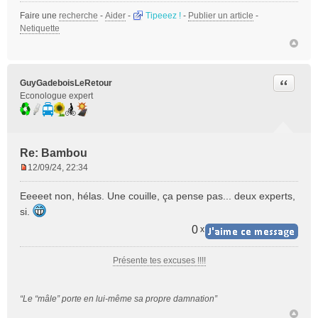
e
Faire une
recherche
-
Aider
-
Tipeeez !
-
Publier un article
-
n
Netiquette
o
n
l
u
Citer
GuyGadeboisLeRetour
Econologue expert
Re: Bambou
12/09/24, 22:34
M
e
Eeeeet non, hélas. Une couille, ça pense pas... deux experts,
s
si.
s
a
0
x
g
e
Présente tes excuses !!!!
n
o
n
“Le “mâle” porte en lui-même sa propre damnation”
l
u