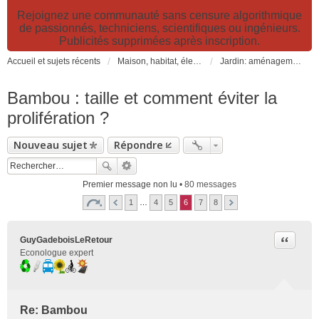
Rejoignez une communauté sans censure algorithmique
de passionnés, techniciens, scientifiques ou ingénieurs.
Publicités supprimées après inscription.
Accueil et sujets récents
Maison, habitat, électricité et jardin. Travaux et bricolage.
Jardin: aménagement, plantes, potager, bassins et piscines
Bambou : taille et comment éviter la
prolifération ?
Nouveau sujet
Répondre
Premier message non lu
• 80 messages
1
…
4
5
6
7
8
Citer
GuyGadeboisLeRetour
Econologue expert
Re: Bambou