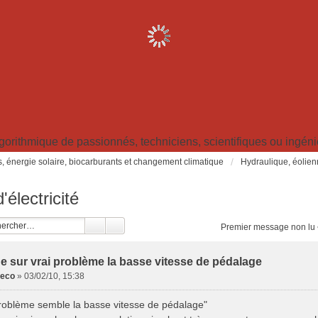
ithmique de passionnés, techniciens, scientifiques ou ingénieu
s, énergie solaire, biocarburants et changement climatique
Hydraulique, éolien
électricité
Premier message non lu
 sur vrai problème la basse vitesse de pédalage
leco
»
03/02/10, 15:38
problème semble la basse vitesse de pédalage"