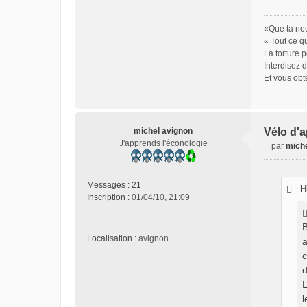
«Que ta nou
« Tout ce q
La torture p
Interdisez 
Et vous obt
michel avignon
Vélo d'a
J'apprends l'éconologie
par
miche
M
e
s
Messages :
21
H
s
Inscription :
01/04/10, 21:09
a
g
B
e
Localisation :
avignon
a
n
o
c
n
d
l
L
u
l