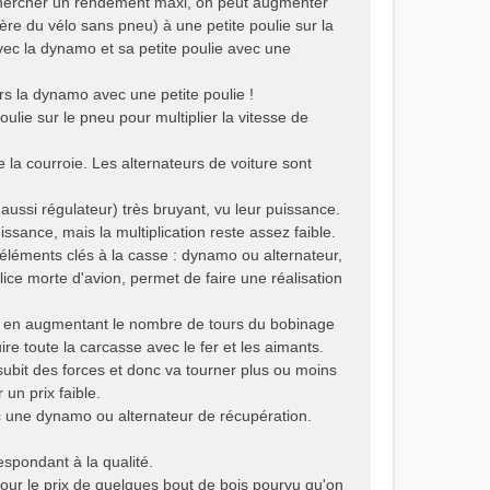
echercher un rendement maxi, on peut augmenter
ère du vélo sans pneu) à une petite poulie sur la
avec la dynamo et sa petite poulie avec une
rs la dynamo avec une petite poulie !
lie sur le pneu pour multiplier la vitesse de
 la courroie. Les alternateurs de voiture sont
ussi régulateur) très bruyant, vu leur puissance.
sance, mais la multiplication reste assez faible.
éléments clés à la casse : dynamo ou alternateur,
ice morte d'avion, permet de faire une réalisation
teur en augmentant le nombre de tours du bobinage
ire toute la carcasse avec le fer et les aimants.
t subit des forces et donc va tourner plus ou moins
un prix faible.
c une dynamo ou alternateur de récupération.
spondant à la qualité.
pour le prix de quelques bout de bois pourvu qu'on