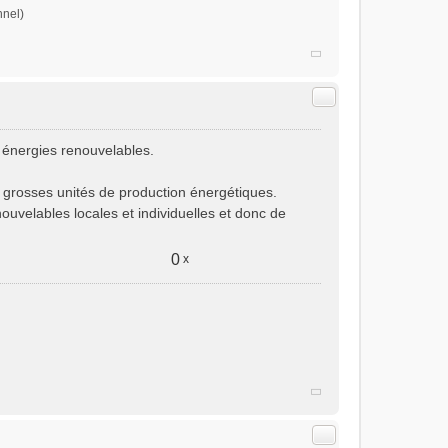
nnel)
Citer
 énergies renouvelables.
e grosses unités de production énergétiques.
uvelables locales et individuelles et donc de
0
x
Citer