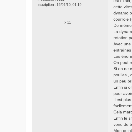
est exact
s
Inscription :
16/01/10, 01:19
cette vit
a
dynamo ou 
g
e
courroie 
x 11
n
De même a
o
La dynamo 
n
rotation p
l
Avec une c
u
entraînés
Les énorm
On peut mê
Si on ne 
poulies ,
un peu br
Enfin si o
pour avoir
Il est plu
facilement
Cela marc
Enfin le s
vend de b
Mon point