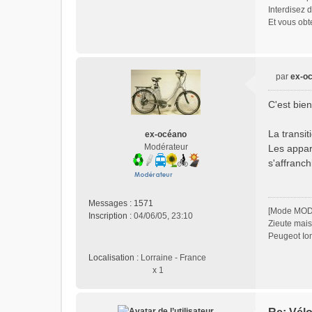
Interdisez 
Et vous obt
par
ex-o
M
e
C'est bie
s
s
La transi
ex-océano
a
Modérateur
Les appar
g
e
s'affranch
n
o
n
Messages :
1571
[Mode MO
l
Inscription :
04/06/05, 23:10
Zieute mais
u
Peugeot Ion
Localisation :
Lorraine - France
x 1