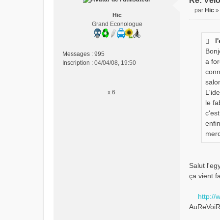
Re: Vélo
par
Hic
Hic
M
Grand Econologue
e
s
l
s
Bonj
a
Messages :
995
g
a fo
Inscription :
04/04/08, 19:50
e
conn
n
salo
o
L'id
x 6
n
le f
l
c'es
u
enfi
merc
Salut l'eg
ça vient f
http://
AuReVoiR