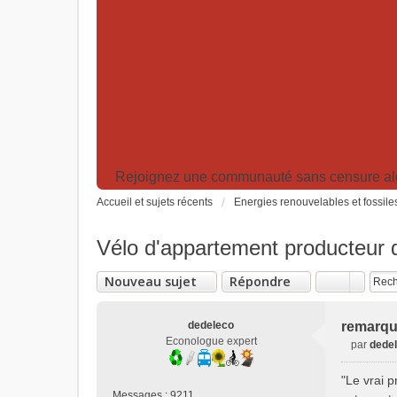
Rejoignez une communauté sans censure algor
Accueil et sujets récents
Energies renouvelables et fossile
Vélo d'appartement producteur d'
Nouveau sujet
Répondre
dedeleco
remarque
Econologue expert
par
dede
M
e
"Le vrai 
s
Messages :
9211