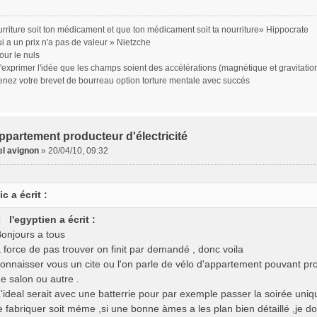
rriture soit ton médicament et que ton médicament soit ta nourriture» Hippocrate
ui a un prix n'a pas de valeur » Nietzche
our le nuls
d'exprimer l'idée que les champs soient des accélérations (magnétique et gravitatio
enez votre brevet de bourreau option torture mentale avec succés
ppartement producteur d'électricité
l avignon
»
20/04/10, 09:32
ic a écrit :
l'egyptien a écrit :
onjours a tous
 force de pas trouver on finit par demandé , donc voila
onnaisser vous un cite ou l'on parle de vélo d'appartement pouvant prod
e salon ou autre .
'ideal serait avec une batterrie pour par exemple passer la soirée uni
e fabriquer soit méme ,si une bonne àmes a les plan bien détaillé ,je do