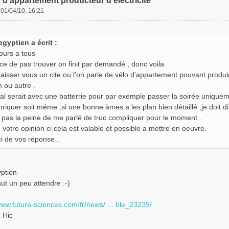
 d'appartement producteur d'électricité
»
01/04/10, 16:21
'egyptien a écrit :
ours a tous
rce de pas trouver on finit par demandé , donc voila
aisser vous un cite ou l'on parle de vélo d'appartement pouvant produir
n ou autre .
eal serait avec une batterrie pour par exemple passer la soirée uniquem
abriquer soit méme ,si une bonne àmes a les plan bien détaillé ,je doit 
t pas la peine de me parlé de truc compliquer pour le moment .
n votre opinion ci cela est valable et possible a mettre en oeuvre.
i de vos reponse .
yptien
aut un peu attendre :-)
www.futura-sciences.com/fr/news/ ... ble_23239/
 Hic