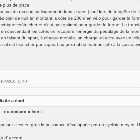
e plus de place.
n'ai pas de maison suffisamment dans le vent (sauf lors de tempête de f
s bien de nuit en montant la côte de 200m en vélo pour garder la forme 
lectrique coûte cher et n'est pas optimal pour garder la forme. Le tran
er en descendant les côtes on récupère l'énergie du pédalage de la mont
, en faisant du sport, à chaque montée, on charge un accu avec un vélo
ais il est bien cher par rapport au prix nul du matériel jeté à la casse a
»
10/02/10, 15:43
lixite a écrit :
ex-océano a écrit :
onjour c'est en gros la puissance développée par un cycliste moyen. U
h d' accord.