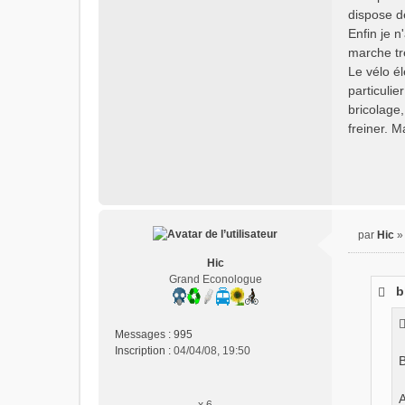
dispose d
Enfin je 
marche trè
Le vélo é
particuli
bricolage
freiner. M
par
Hic
M
Hic
e
Grand Econologue
s
b
s
a
g
Messages :
995
e
Inscription :
04/04/08, 19:50
B
n
o
n
A