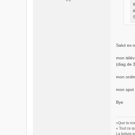
x 6
l
I
u
é
S
Salut ex-
mon télév
(diag de 3
mon ordin
mon spot 
Bye
«Que ta nou
« Tout ce q
La torture p