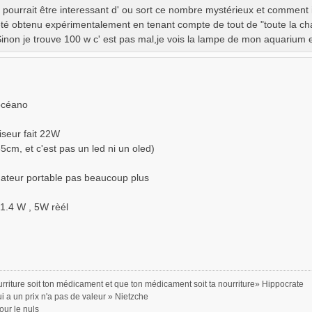
l pourrait être interessant d' ou sort ce nombre mystérieux et comment i
té obtenu expérimentalement en tenant compte de tout de "toute la cha
inon je trouve 100 w c' est pas mal,je vois la lampe de mon aquarium el
océano
iseur fait 22W
5cm, et c'est pas un led ni un oled)
ateur portable pas beaucoup plus
1.4 W , 5W rèél
rriture soit ton médicament et que ton médicament soit ta nourriture» Hippocrate
ui a un prix n'a pas de valeur » Nietzche
our le nuls