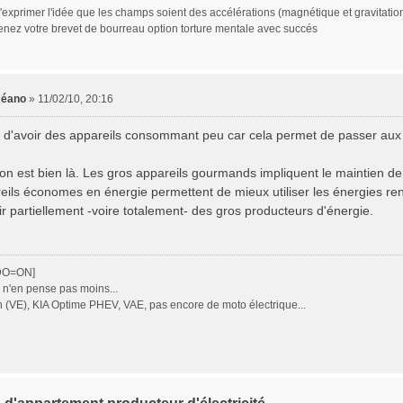
d'exprimer l'idée que les champs soient des accélérations (magnétique et gravitatio
enez votre brevet de bourreau option torture mentale avec succés
céano
»
11/02/10, 20:16
n d'avoir des appareils consommant peu car cela permet de passer aux
tion est bien là. Les gros appareils gourmands impliquent le maintien d
eils économes en énergie permettent de mieux utiliser les énergies reno
ir partiellement -voire totalement- des gros producteurs d'énergie.
DO=ON]
 n'en pense pas moins...
 (VE), KIA Optime PHEV, VAE, pas encore de moto électrique...