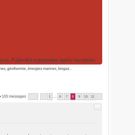
rs. Publicités supprimées après inscription.
nes, géothermie, énergies marines, biogaz...
• 105 messages
1
…
6
7
8
9
10
11
Citer