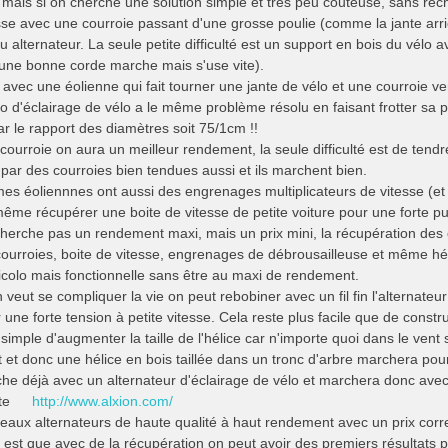
, mais si on cherche une solution simple et très peu couteuse, sans r
esse avec une courroie passant d'une grosse poulie (comme la jante arri
alternateur. La seule petite difficulté est un support en bois du vélo 
(une bonne corde marche mais s'use vite).
vec une éolienne qui fait tourner une jante de vélo et une courroie ve
d'éclairage de vélo a le même problème résolu en faisant frotter sa pou
ar le rapport des diamètres soit 75/1cm !!
ourroie on aura un meilleur rendement, la seule difficulté est de tendre
 par des courroies bien tendues aussi et ils marchent bien.
es éoliennnes ont aussi des engrenages multiplicateurs de vitesse (et a
me récupérer une boite de vitesse de petite voiture pour une forte puis
cherche pas un rendement maxi, mais un prix mini, la récupération des 
 courroies, boite de vitesse, engrenages de débrousailleuse et même hél
icolo mais fonctionnelle sans être au maxi de rendement.
n veut se compliquer la vie on peut rebobiner avec un fil fin l'alterna
 une forte tension à petite vitesse. Cela reste plus facile que de constru
s simple d'augmenter la taille de l'hélice car n'importe quoi dans le ven
 et donc une hélice en bois taillée dans un tronc d'arbre marchera pour 
he déjà avec un alternateur d'éclairage de vélo et marchera donc ave
ite
http://www.alxion.com/
eaux alternateurs de haute qualité à haut rendement avec un prix corre
 est que avec de la récupération on peut avoir des premiers résultats 