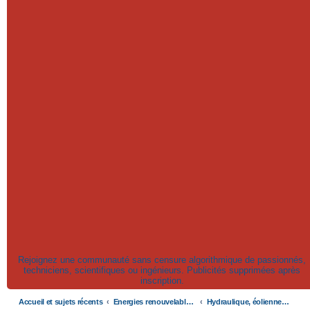
Rejoignez une communauté sans censure algorithmique de passionnés,
techniciens, scientifiques ou ingénieurs. Publicités supprimées après
inscription.
Accueil et sujets récents
Energies renouvelables et fossiles, énergie solaire, biocarburants et changement climatique
Hydraulique, éoliennes, géothermie, énergies marines, biogaz...