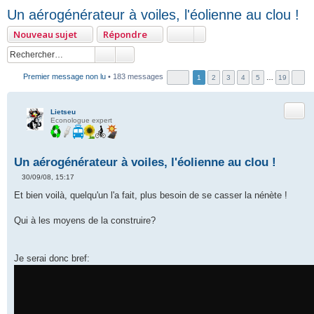
Un aérogénérateur à voiles, l'éolienne au clou !
Nouveau sujet
Répondre
Premier message non lu
• 183 messages
1
2
3
4
5
…
19
Citer
Lietseu
Econologue expert
Un aérogénérateur à voiles, l'éolienne au clou !
30/09/08, 15:17
M
e
Et bien voilà, quelqu'un l'a fait, plus besoin de se casser la nénète !
s
s
a
Qui à les moyens de la construire?
g
e
n
o
Je serai donc bref:
n
l
u