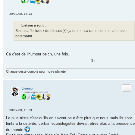
30/09/08, 16:13
M
e
s
Lietseu a écrit :
s
Bisous affectueux de Lietseu(x) ça rime et sa rame comme tartines et
a
g
boterham!
e
n
o
n
l
Ca c'est de l'humour belch, une fois...
u
0
x
Chaque geste compte pour notre planète!!!
Citer
Lietseu
Econologue expert
30/09/08, 16:13
M
e
Le plus triste c'est qu'ils en savent peut être plus que nous mais ils sont
s
lents à la détente, certain éconologistes devrait êtres élus à la présidence
s
a
du monde
g
e