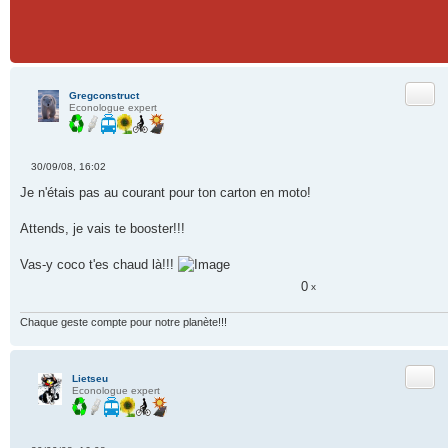
Citer
Gregconstruct
Econologue expert
30/09/08, 16:02
M
e
Je n'étais pas au courant pour ton carton en moto!
s
s
a
Attends, je vais te booster!!!
g
e
n
Vas-y coco t'es chaud là!!!
o
n
0
x
l
u
Chaque geste compte pour notre planète!!!
Citer
Lietseu
Econologue expert