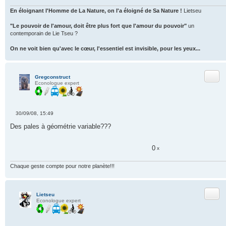
En éloignant l'Homme de La Nature, on l'a éloigné de Sa Nature !
Lietseu
"Le pouvoir de l'amour, doit être plus fort que l'amour du pouvoir"
un
contemporain de Lie Tseu ?
On ne voit bien qu'avec le cœur, l'essentiel est invisible, pour les yeux...
Citer
Gregconstruct
Econologue expert
30/09/08, 15:49
M
e
Des pales à géométrie variable???
s
s
a
0
g
x
e
n
Chaque geste compte pour notre planète!!!
o
n
l
u
Citer
Lietseu
Econologue expert