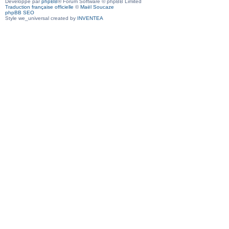
Développé par
phpBB
® Forum Software © phpBB Limited
Traduction française officielle
©
Maël Soucaze
phpBB SEO
Style we_universal created by
INVENTEA