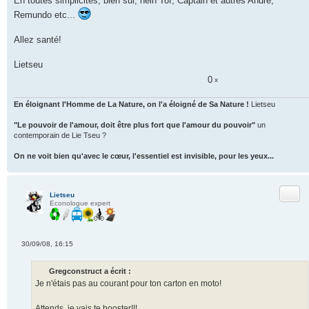
En toutes simplicités, bien sûr, hein Tof, Captain et autres André,
n
Remundo etc...
o
n
l
Allez santé!
u
Lietseu
0
x
En éloignant l'Homme de La Nature, on l'a éloigné de Sa Nature !
Lietseu
"Le pouvoir de l'amour, doit être plus fort que l'amour du pouvoir"
un
contemporain de Lie Tseu ?
On ne voit bien qu'avec le cœur, l'essentiel est invisible, pour les yeux...
Citer
Lietseu
Econologue expert
30/09/08, 16:15
M
e
s
Gregconstruct a écrit :
s
Je n'étais pas au courant pour ton carton en moto!
a
g
e
Attends, je vais te booster!!!
n