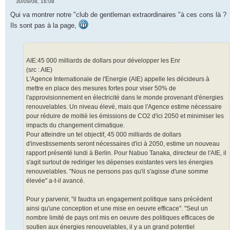
30/09/08, 16:08
M
e
Qui va montrer notre "club de gentleman extraordinaires "à ces cons là ?
s
Ils sont pas à la page,
s
a
g
e
n
o
AIE:45 000 milliards de dollars pour développer les Enr
n
l
(src : AIE)
u
L'Agence Internationale de l'Energie (AIE) appelle les décideurs à
mettre en place des mesures fortes pour viser 50% de
l'approvisionnement en électricité dans le monde provenant d'énergies
renouvelables. Un niveau élevé, mais que l'Agence estime nécessaire
pour réduire de moitié les émissions de CO2 d'ici 2050 et minimiser les
impacts du changement climatique.
Pour atteindre un tel objectif, 45 000 milliards de dollars
d'investissements seront nécessaires d'ici à 2050, estime un nouveau
rapport présenté lundi à Berlin. Pour Nabuo Tanaka, directeur de l'AIE, il
s'agit surtout de rediriger les dépenses existantes vers les énergies
renouvelables. "Nous ne pensons pas qu'il s'agisse d'une somme
élevée" a-t-il avancé.
Pour y parvenir, "il faudra un engagement politique sans précédent
ainsi qu'une conception et une mise en oeuvre efficace". "Seul un
nombre limité de pays ont mis en oeuvre des politiques efficaces de
soutien aux énergies renouvelables, il y a un grand potentiel