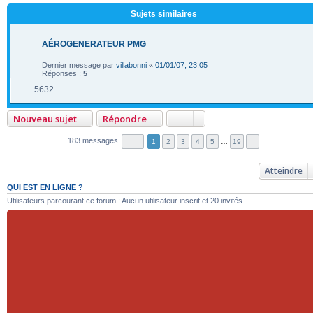
Sujets similaires
AÉROGENERATEUR PMG
Dernier message par
villabonni
«
01/01/07, 23:05
Réponses :
5
5632
Nouveau sujet
Répondre
183 messages
1
2
3
4
5
…
19
Atteindre
QUI EST EN LIGNE ?
Utilisateurs parcourant ce forum : Aucun utilisateur inscrit et 20 invités