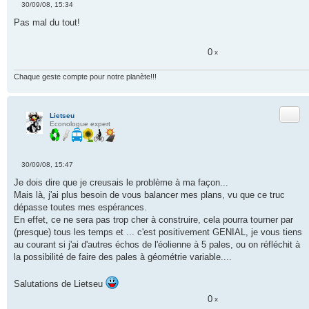
30/09/08, 15:34
M
e
Pas mal du tout!
s
s
a
0
g
x
e
n
Chaque geste compte pour notre planète!!!
o
n
l
u
Citer
Lietseu
Econologue expert
30/09/08, 15:47
M
e
Je dois dire que je creusais le problème à ma façon...
s
Mais là, j'ai plus besoin de vous balancer mes plans, vu que ce truc
s
a
dépasse toutes mes espérances.
g
En effet, ce ne sera pas trop cher à construire, cela pourra tourner par
e
n
(presque) tous les temps et ... c'est positivement GENIAL, je vous tiens
o
au courant si j'ai d'autres échos de l'éolienne à 5 pales, ou on réfléchit à
n
l
la possibilité de faire des pales à géométrie variable....
u
Salutations de Lietseu
0
x