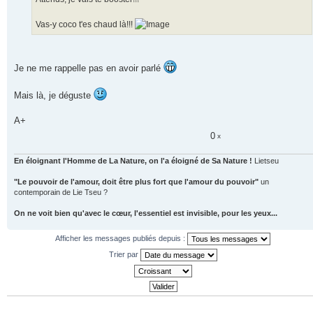
o
n
Vas-y coco t'es chaud là!!!
l
u
Je ne me rappelle pas en avoir parlé
Mais là, je déguste
A+
0
x
En éloignant l'Homme de La Nature, on l'a éloigné de Sa Nature !
Lietseu
"Le pouvoir de l'amour, doit être plus fort que l'amour du pouvoir"
un
contemporain de Lie Tseu ?
On ne voit bien qu'avec le cœur, l'essentiel est invisible, pour les yeux...
Afficher les messages publiés depuis :
Trier par