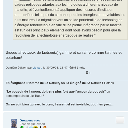
cadres politiques adaptés aux technologies à différents niveaux de
maturité, et éventuellement à appliquer des mesures d'incitation
appropriées, tel le prix du carbone, pour les énergies renouvelables les
plus matures. La migration vers un solide portefeuille de technologies
d'énergie renouvelable en vue d'une pleine intégration par le marché
est l'un des principaux éléments dont nous avons besoin pour que la
révolution de la technologie énergétique se réalise."
Bisous affectueux de Lietseu(x) ça rime et sa rame comme tartines et
boterham!
Dernière édition par
Lietseu
le 30/09/08, 18:47, édité 1 fois.
0
x
En éloignant l'Homme de La Nature, on l'a éloigné de Sa Nature !
Lietseu
"Le pouvoir de l'amour, doit être plus fort que l'amour du pouvoir"
un
contemporain de Lie Tseu ?
On ne voit bien qu'avec le cœur, l'essentiel est invisible, pour les yeux...
Citer
Gregconstruct
Econologue expert