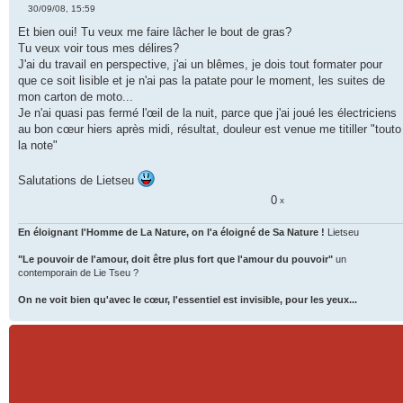
30/09/08, 15:59
M
e
Et bien oui! Tu veux me faire lâcher le bout de gras?
s
Tu veux voir tous mes délires?
s
a
J'ai du travail en perspective, j'ai un blêmes, je dois tout formater pour
g
que ce soit lisible et je n'ai pas la patate pour le moment, les suites de
e
n
mon carton de moto...
o
Je n'ai quasi pas fermé l'œil de la nuit, parce que j'ai joué les électriciens
n
l
au bon cœur hiers après midi, résultat, douleur est venue me titiller "touto
u
la note"
Salutations de Lietseu
0
x
En éloignant l'Homme de La Nature, on l'a éloigné de Sa Nature !
Lietseu
"Le pouvoir de l'amour, doit être plus fort que l'amour du pouvoir"
un
contemporain de Lie Tseu ?
On ne voit bien qu'avec le cœur, l'essentiel est invisible, pour les yeux...