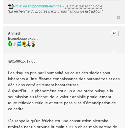
Projet de l'hippomobile-hybride
-
Le projet sur éconologie
"La recherche du progrès n’exclut pas l’amour de la tradition"
Citer
Ahmed
Econologue expert
01/08/15, 17:05
M
e
Les risques pris par l'humanité au cours des siècles sont
s
inhérents à l'insuffisante connaissance des paramètres et des
s
décisions corrélativement hasardeuses...
a
Aujourd'hui, le phénomène est d'un autre ordre puisque la
g
e
soumission au fétiche* de la valeur annihile pratiquement
n
toute réflexion critique et toute possibilité d'émancipation de
o
ce cadre.
n
l
*Je rappelle qu'un fétiche est une construction abstraite
u
projetée par un groupe humain sur un objet, mais perçue de