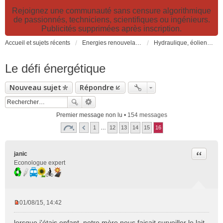
Rejoignez une communauté sans censure algorithmique
de passionnés, techniciens, scientifiques ou ingénieurs.
Publicités supprimées après inscription.
Accueil et sujets récents
Energies renouvelables et fossiles, énergie solaire, biocarburants et changement climatique
Hydraulique, éoliennes, géothermie, énergies marines, biogaz...
Le défi énergétique
Nouveau sujet
Répondre
Premier message non lu
• 154 messages
1
…
12
13
14
15
16
Citer
janic
Econologue expert
01/08/15, 14:42
M
e
lorsque j'étais enfant, notre mère nous faisait surveiller le lait