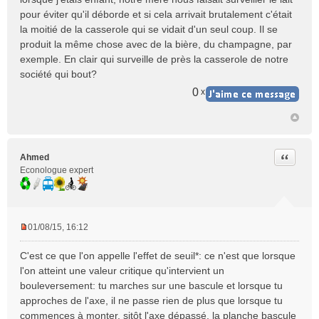
s
pour éviter qu'il déborde et si cela arrivait brutalement c'était
s
la moitié de la casserole qui se vidait d'un seul coup. Il se
a
produit la même chose avec de la bière, du champagne, par
g
e
exemple. En clair qui surveille de près la casserole de notre
n
société qui bout?
o
0
x
n
l
u
Citer
Ahmed
Econologue expert
01/08/15, 16:12
M
e
C'est ce que l'on appelle l'effet de seuil*: ce n'est que lorsque
s
l'on atteint une valeur critique qu'intervient un
s
bouleversement: tu marches sur une bascule et lorsque tu
a
approches de l'axe, il ne passe rien de plus que lorsque tu
g
e
commences à monter, sitôt l'axe dépassé, la planche bascule