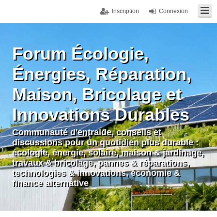
Inscription
Connexion
Forum Écologie,
Énergies, Réparation,
Maison, Bricolage et
Innovations Durables
Communauté d'entraide, conseils et
discussions pour un quotidien plus durable :
écologie, énergie, solaire, maison & jardinage,
travaux & bricolage, pannes & réparations,
technologies & innovations, économie &
finance alternative