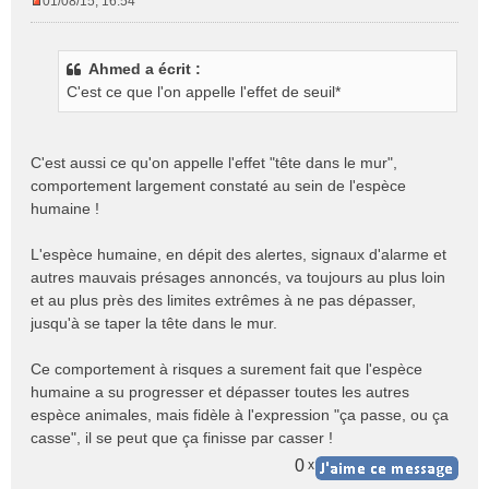
01/08/15, 16:54
M
e
s
Ahmed a écrit :
s
C'est ce que l'on appelle l'effet de seuil*
a
g
e
n
C'est aussi ce qu'on appelle l'effet "tête dans le mur",
o
comportement largement constaté au sein de l'espèce
n
humaine !
l
u
L'espèce humaine, en dépit des alertes, signaux d'alarme et
autres mauvais présages annoncés, va toujours au plus loin
et au plus près des limites extrêmes à ne pas dépasser,
jusqu'à se taper la tête dans le mur.
Ce comportement à risques a surement fait que l'espèce
humaine a su progresser et dépasser toutes les autres
espèce animales, mais fidèle à l'expression "ça passe, ou ça
casse", il se peut que ça finisse par casser !
0
x