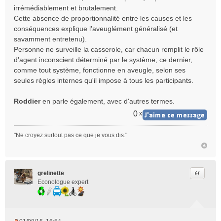
n
irrémédiablement et brutalement.
o
Cette absence de proportionnalité entre les causes et les
n
conséquences explique l'aveuglément généralisé (et
l
savamment entretenu).
u
Personne ne surveille la casserole, car chacun remplit le rôle
d'agent inconscient déterminé par le système; ce dernier,
comme tout système, fonctionne en aveugle, selon ses
seules règles internes qu'il impose à tous les participants.
Roddier
en parle également, avec d'autres termes.
0
x
"Ne croyez surtout pas ce que je vous dis."
Citer
grelinette
Econologue expert