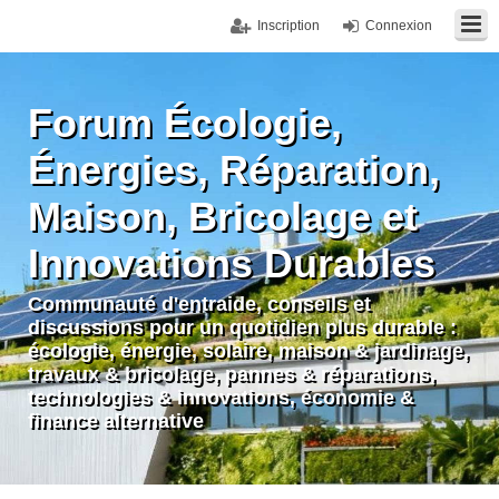
Inscription
Connexion
Forum Écologie,
Énergies, Réparation,
Maison, Bricolage et
Innovations Durables
Communauté d'entraide, conseils et
discussions pour un quotidien plus durable :
écologie, énergie, solaire, maison & jardinage,
travaux & bricolage, pannes & réparations,
technologies & innovations, économie &
finance alternative