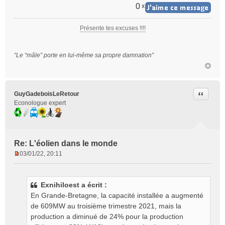
a
0
x
g
e
Présente tes excuses !!!!
n
o
n
“Le “mâle” porte en lui-même sa propre damnation”
l
u
Citer
GuyGadeboisLeRetour
Econologue expert
Re: L'éolien dans le monde
03/01/22, 20:11
M
e
s
Exnihiloest a écrit :
s
En Grande-Bretagne, la capacité installée a augmenté
a
g
de 609MW au troisième trimestre 2021, mais la
e
production a diminué de 24% pour la production
n