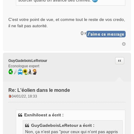
sourcer quand on avance des chiffres.
n
o
n
C'est votre point de vue, et comme tout le reste de vos credo,
l
il ne fait pas autorité.
u
0
x
Citer
GuyGadeboisLeRetour
Econologue expert
Re: L'éolien dans le monde
04/01/22, 18:33
M
e
s
Exnihiloest a écrit :
s
a
GuyGadeboisLeRetour a écrit :
g
Non, ça n'est pas "pour ceux qui n'ont pas appris
e