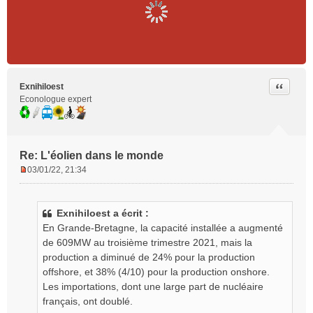
Citer
Exnihiloest
Econologue expert
Re: L'éolien dans le monde
03/01/22, 21:34
M
e
s
Exnihiloest a écrit :
s
En Grande-Bretagne, la capacité installée a augmenté
a
g
de 609MW au troisième trimestre 2021, mais la
e
production a diminué de 24% pour la production
n
offshore, et 38% (4/10) pour la production onshore.
o
Les importations, dont une large part de nucléaire
n
français, ont doublé.
l