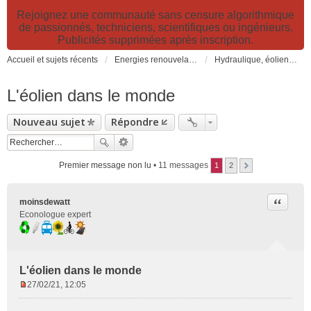
Rejoignez une communauté sans censure algorithmique
de passionnés, techniciens, scientifiques ou ingénieurs.
Publicités supprimées après inscription.
Accueil et sujets récents
Energies renouvelables et fossiles, énergie solaire, biocarburants et changement climatique
Hydraulique, éoliennes, géothermie, énergies marines, biogaz...
L'éolien dans le monde
Nouveau sujet
Répondre
Premier message non lu
• 11 messages
1
2
Citer
moinsdewatt
Econologue expert
L'éolien dans le monde
27/02/21, 12:05
M
e