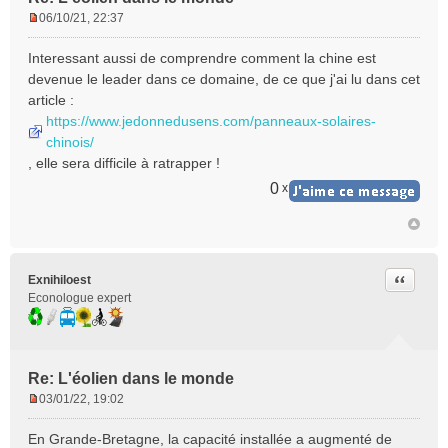
06/10/21, 22:37
M
e
Interessant aussi de comprendre comment la chine est
s
devenue le leader dans ce domaine, de ce que j'ai lu dans cet
s
article :
a
https://www.jedonnedusens.com/panneaux-solaires-
g
e
chinois/
n
, elle sera difficile à ratrapper !
o
0
x
n
l
u
Citer
Exnihiloest
Econologue expert
Re: L'éolien dans le monde
03/01/22, 19:02
M
e
En Grande-Bretagne, la capacité installée a augmenté de