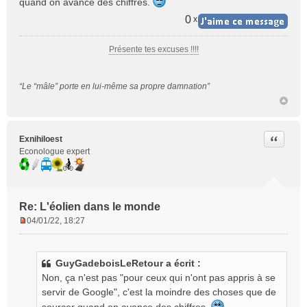
quand on avance des chiffres.
a
g
0
x
e
n
Présente tes excuses !!!!
o
n
l
“Le “mâle” porte en lui-même sa propre damnation”
u
Citer
Exnihiloest
Econologue expert
Re: L'éolien dans le monde
04/01/22, 18:27
M
e
s
GuyGadeboisLeRetour a écrit :
s
Non, ça n'est pas "pour ceux qui n'ont pas appris à se
a
g
servir de Google", c'est la moindre des choses que de
e