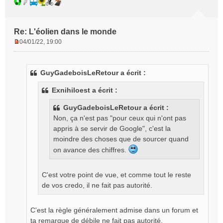
Re: L'éolien dans le monde
04/01/22, 19:00
M
e
s
GuyGadeboisLeRetour a écrit :
s
a
Exnihiloest a écrit :
g
e
GuyGadeboisLeRetour a écrit :
n
Non, ça n'est pas "pour ceux qui n'ont pas
o
appris à se servir de Google", c'est la
n
l
moindre des choses que de sourcer quand
u
on avance des chiffres.
C'est votre point de vue, et comme tout le reste
de vos credo, il ne fait pas autorité.
C'est la règle généralement admise dans un forum et
ta remarque de débile ne fait pas autorité.