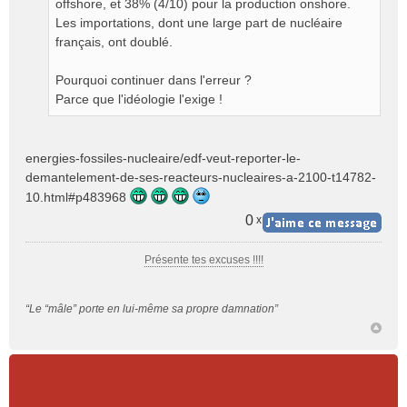
offshore, et 38% (4/10) pour la production onshore.
o
Les importations, dont une large part de nucléaire
n
français, ont doublé.
l
u
Pourquoi continuer dans l'erreur ?
Parce que l'idéologie l'exige !
energies-fossiles-nucleaire/edf-veut-reporter-le-
demantelement-de-ses-reacteurs-nucleaires-a-2100-t14782-
10.html#p483968
0
x
Présente tes excuses !!!!
“Le “mâle” porte en lui-même sa propre damnation”