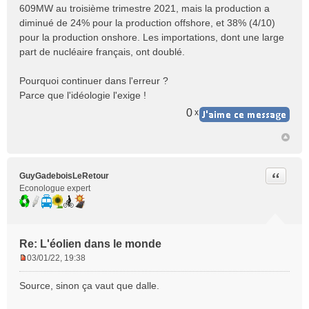
s
609MW au troisième trimestre 2021, mais la production a
s
diminué de 24% pour la production offshore, et 38% (4/10)
a
pour la production onshore. Les importations, dont une large
g
e
part de nucléaire français, ont doublé.
n
o
Pourquoi continuer dans l'erreur ?
n
Parce que l'idéologie l'exige !
l
u
0
x
Citer
GuyGadeboisLeRetour
Econologue expert
Re: L'éolien dans le monde
03/01/22, 19:38
M
e
Source, sinon ça vaut que dalle.
s
s