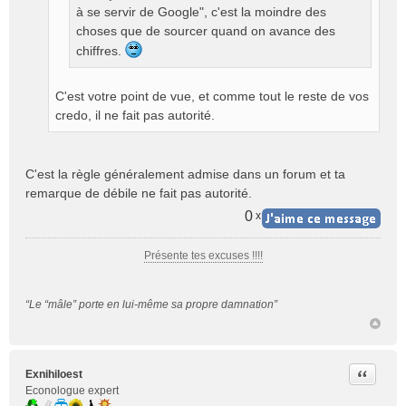
à se servir de Google", c'est la moindre des
n
o
choses que de sourcer quand on avance des
n
chiffres.
l
u
C'est votre point de vue, et comme tout le reste de vos
credo, il ne fait pas autorité.
C'est la règle généralement admise dans un forum et ta
remarque de débile ne fait pas autorité.
0
x
Présente tes excuses !!!!
“Le “mâle” porte en lui-même sa propre damnation”
Citer
Exnihiloest
Econologue expert