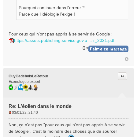
u
Pourquoi continuer dans l'erreur ?
Parce que l'idéologie l'exige !
Pour ceux qui n'ont pas appris à se servir de Google :
https://assets.publishing.service.gov.u ... r_2021.pdf
0
x
Citer
GuyGadeboisLeRetour
Econologue expert
Re: L'éolien dans le monde
03/01/22, 21:40
M
e
Non, ça n'est pas "pour ceux qui n'ont pas appris à se servir
s
de Google", c'est la moindre des choses que de sourcer
s