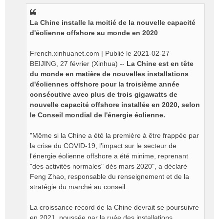
s
s
La Chine installe la moitié de la nouvelle capacité
a
g
d'éolienne offshore au monde en 2020
e
n
French.xinhuanet.com | Publié le 2021-02-27
o
BEIJING, 27 février (Xinhua) --
La Chine est en tête
n
du monde en matière de nouvelles installations
l
d'éoliennes offshore pour la troisième année
u
consécutive avec plus de trois gigawatts de
nouvelle capacité offshore installée en 2020, selon
le Conseil mondial de l'énergie éolienne.
"Même si la Chine a été la première à être frappée par
la crise du COVID-19, l'impact sur le secteur de
l'énergie éolienne offshore a été minime, reprenant
"des activités normales" dès mars 2020", a déclaré
Feng Zhao, responsable du renseignement et de la
stratégie du marché au conseil.
La croissance record de la Chine devrait se poursuivre
en 2021, poussée par la ruée des installations