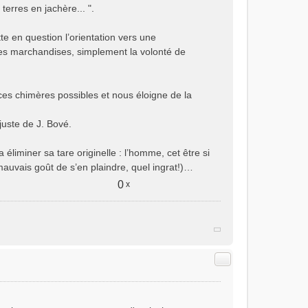
terres en jachère... ".
tte en question l’orientation vers une
 des marchandises, simplement la volonté de
ces chimères possibles et nous éloigne de la
juste de J. Bové.
 éliminer sa tare originelle : l’homme, cet être si
le mauvais goût de s’en plaindre, quel ingrat!)…
0
x
Citer