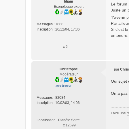
bham
e
Le forum s
Econologue expert
s
Juste un b
s
"l'avenir 
a
g
Par aille
Messages :
1666
e
Si c'est l
Inscription :
20/12/04, 17:36
n
entendre.
o
n
x 6
l
u
Christophe
par
Chri
M
Modérateur
e
Oui sujet
s
s
On a pas 
a
Messages :
82084
g
Inscription :
10/02/03, 14:06
e
n
Faire une
r
o
n
Localisation :
Planète Serre
l
x 12699