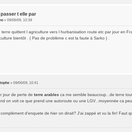
 passer t elle par
no
»
09/06/09, 10:39
terre quittent l agriculture vers l hurbanisation route etc par jour en 
ulture bientôt . ( Pas de problème c est la faute à Sarko ) .
stophe
»
09/06/09, 10:41
r jour de perte de
terre arables
ca me semble beaucoup...de terre tou
and on voit ce que prend une autoroute ou une LGV...moyennée ca peut
 complément d'enquete de hier on dirait? J'ai zappé et vu la fin! Faut qu