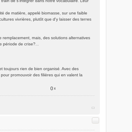
train de s'intégrer dans notre vocabulaire. Leur
té de matière, appelé biomasse, sur une faible
ltures vivrières, plutôt que d'y laisser des terres
e remplacement, mais, des solutions alternatives
e période de crise?...
et toujours rien de bien organisé. Avec des
our promouvoir des filières qui en valent la
0
x
Citer