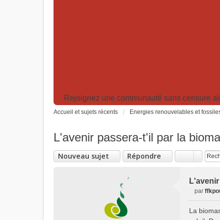
Rejoignez une communauté sans censure algor
Accueil et sujets récents
Energies renouvelables et fossile
L'avenir passera-t'il par la biom
Nouveau sujet
Répondre
L'avenir
par
ffkpo
M
e
La biomas
s