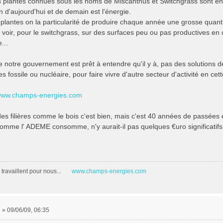
es plantes connues sous les noms de Miscanthus et Switchgrass sont en 
n d'aujourd'hui et de demain est l'énergie.
plantes on la particularité de produire chaque année une grosse quanti
 voir, pour le switchgrass, sur des surfaces peu ou pas productives en cu
...
e notre gouvernement est prêt à entendre qu'il y à, pas des solutions d
s fossile ou nucléaire, pour faire vivre d'autre secteur d'activité en cett
/www.champs-energies.com
des filières comme le bois c'est bien, mais c'est 40 années de passées 
omme l' ADEME consomme, n'y aurait-il pas quelques €uro significatifs p
travaillent pour nous...
www.champs-energies.com
m
»
09/06/09, 06:35