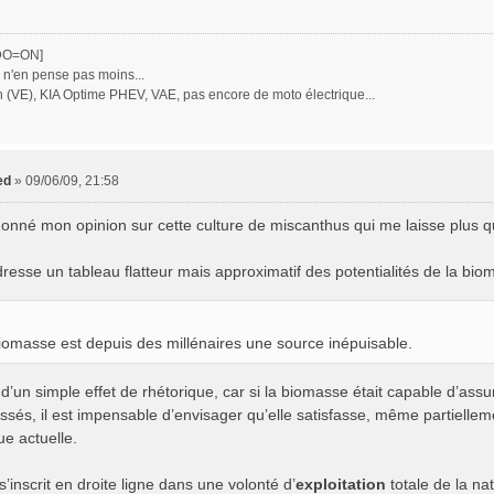
DO=ON]
 n'en pense pas moins...
 (VE), KIA Optime PHEV, VAE, pas encore de moto électrique...
ed
»
09/06/09, 21:58
donné mon opinion sur cette culture de miscanthus qui me laisse plus que
resse un tableau flatteur mais approximatif des potentialités de la bioma
iomasse est depuis des millénaires une source inépuisable.
ici d’un simple effet de rhétorique, car si la biomasse était capable d’a
assés, il est impensable d’envisager qu’elle satisfasse, même partiell
ue actuelle.
s’inscrit en droite ligne dans une volonté d’
exploitation
totale de la nat