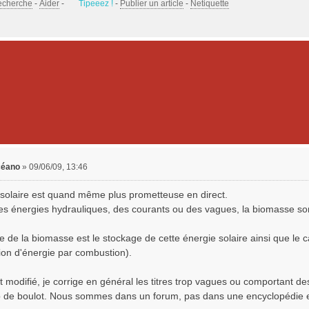
echerche
-
Aider
-
Tipeeez !
-
Publier un article
-
Netiquette
céano
»
09/06/09, 13:46
 solaire est quand même plus prometteuse en direct.
les énergies hydrauliques, des courants ou des vagues, la biomasse sont 
e de la biomasse est le stockage de cette énergie solaire ainsi que l
ion d'énergie par combustion).
st modifié, je corrige en général les titres trop vagues ou comportant de
op de boulot. Nous sommes dans un forum, pas dans une encyclopédie e