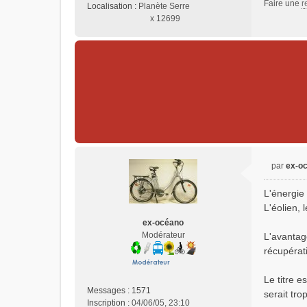
Faire une
r
n
Localisation :
Planète Serre
l
x 12699
u
par
ex-o
M
e
L'énergie
s
L'éolien, 
s
ex-océano
a
Modérateur
L'avantag
g
e
récupérat
n
o
Le titre e
n
Messages :
1571
serait tr
l
Inscription :
04/06/05, 23:10