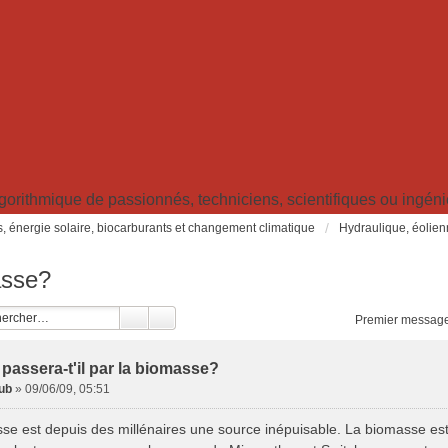
ithmique de passionnés, techniciens, scientifiques ou ingénieu
s, énergie solaire, biocarburants et changement climatique
Hydraulique, éolien
asse?
Premier message
 passera-t'il par la biomasse?
ub
»
09/06/09, 05:51
se est depuis des millénaires une source inépuisable. La biomasse est 