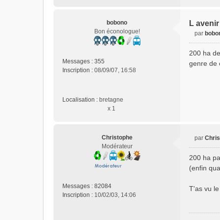
u
bobono
L avenir
Bon éconologue!
par
bobo
M
e
200 ha de 
s
Messages :
355
genre de c
s
Inscription :
08/09/07, 16:58
a
g
e
Localisation :
bretagne
n
x 1
o
n
l
u
Christophe
par
Chri
M
Modérateur
e
200 ha pa
s
(enfin qu
s
a
Messages :
82084
T'as vu le
g
Inscription :
10/02/03, 14:06
e
n
o