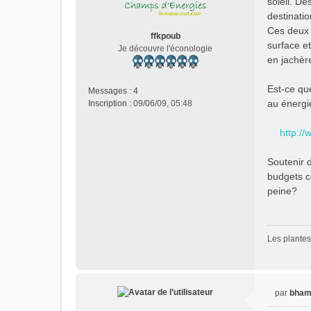
soleil. D
s
destinatio
a
Ces deux 
g
ffkpoub
e
surface et
Je découvre l'éconologie
n
en jachère
o
n
Est-ce qu
Messages :
4
l
au énergie
Inscription :
09/06/09, 05:48
u
http:/
Soutenir 
budgets c
peine?
Les plantes 
par
bha
M