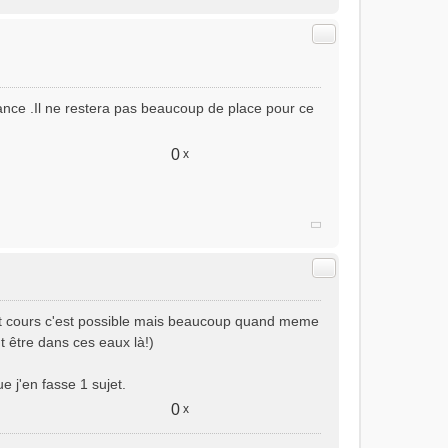
Citer
France .Il ne restera pas beaucoup de place pour ce
0
x
Citer
t cours c'est possible mais beaucoup quand meme
 être dans ces eaux là!)
e j'en fasse 1 sujet.
0
x