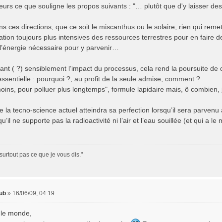
lleurs ce que souligne les propos suivants : "… plutôt que d'y laisser des 
ans ces directions, que ce soit le miscanthus ou le solaire, rien qui reme
ation toujours plus intensives des ressources terrestres pour en faire
 l’énergie nécessaire pour y parvenir…
ant ( ?) sensiblement l’impact du processus, cela rend la poursuite de 
essentielle : pourquoi ?, au profit de la seule admise, comment ?
oins, pour polluer plus longtemps", formule lapidaire mais, ô combien, 
e la tecno-science actuel atteindra sa perfection lorsqu’il sera parvenu a
qu’il ne supporte pas la radioactivité ni l’air et l’eau souillée (et qui a 
surtout pas ce que je vous dis."
ub
»
16/06/09, 04:19
t le monde,