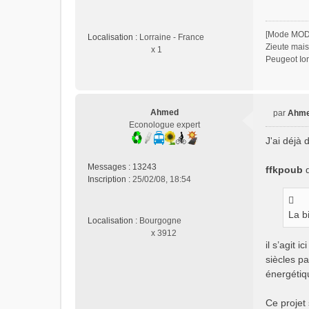
u
[Mode MO
Localisation :
Lorraine - France
Zieute mais
x 1
Peugeot Ion
Ahmed
par
Ahm
M
Econologue expert
e
J'ai déjà 
s
s
Messages :
13243
ffkpoub
d
a
Inscription :
25/02/08, 18:54
g
e
n
La b
Localisation :
Bourgogne
o
x 3912
n
il s’agit 
l
siècles p
u
énergétiq
Ce projet 