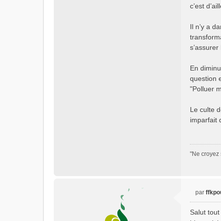
c’est d’ai
Il n’y a d
transform
s’assurer
En diminu
question 
"Polluer m
Le culte d
imparfait 
"Ne croyez 
par
ffkpo
M
e
Salut tou
s