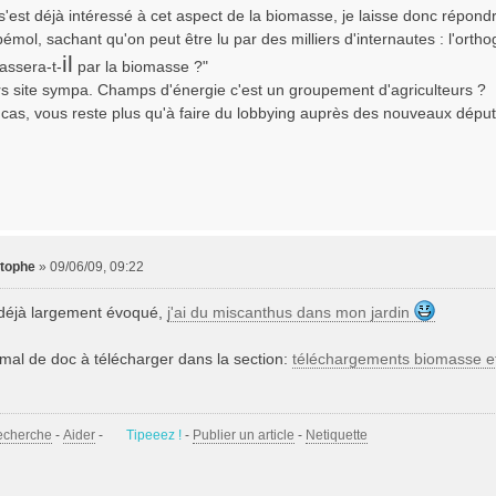
'est déjà intéressé à cet aspect de la biomasse, je laisse donc répondr
émol, sachant qu'on peut être lu par des milliers d'internautes : l'orthogr
il
passera-t-
par la biomasse ?"
urs site sympa. Champs d'énergie c'est un groupement d'agriculteurs ?
e cas, vous reste plus qu'à faire du lobbying auprès des nouveaux député
stophe
»
09/06/09, 09:22
 déjà largement évoqué,
j'ai du miscanthus dans mon jardin
mal de doc à télécharger dans la section:
téléchargements biomasse et
echerche
-
Aider
-
Tipeeez !
-
Publier un article
-
Netiquette