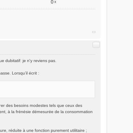
0
x
Citer
 dubitatif: je n'y reviens pas.
sse. Lorsqu’il écrit :
ssurer des besoins modestes tels que ceux des
ement, à la frénésie démesurée de la consommation
ure, réduite à une fonction purement utilitaire ;