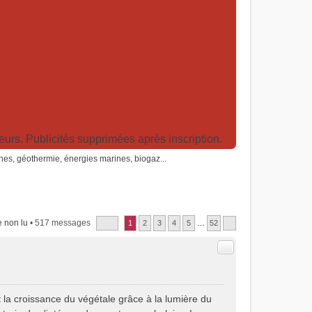
rs. Publicités supprimées après inscription.
nes, géothermie, énergies marines, biogaz...
 non lu
• 517 messages
1
2
3
4
5
…
52
Citer
la croissance du végétale grâce à la lumière du