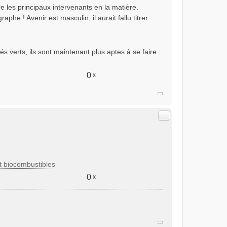
e les principaux intervenants en la matière.
aphe ! Avenir est masculin, il aurait fallu titrer
s verts, ils sont maintenant plus aptes à se faire
0
x
Citer
 biocombustibles
0
x