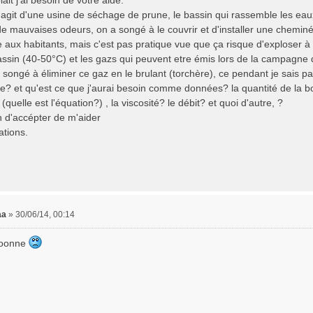
lait j'ai besoin de votre aide.
l s'agit d'une usine de séchage de prune, le bassin qui rassemble les 
e mauvaises odeurs, on a songé à le couvrir et d'installer une chemi
e aux habitants, mais c'est pas pratique vue que ça risque d'exploser 
assin (40-50°C) et les gazs qui peuvent etre émis lors de la campagne 
a songé à éliminer ce gaz en le brulant (torchère), ce pendant je sais
che? et qu'est ce que j'aurai besoin comme données? la quantité de la 
 (quelle est l'équation?) , la viscosité? le débit? et quoi d'autre, ?
n d'accépter de m'aider
ations.
aa
»
30/06/14, 00:14
ooonne