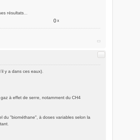
s résultats...
0
x
Citer
il y a dans ces eaux).
 gaz à effet de serre, notamment du CH4
uel du "biométhane", à doses variables selon la
tant.