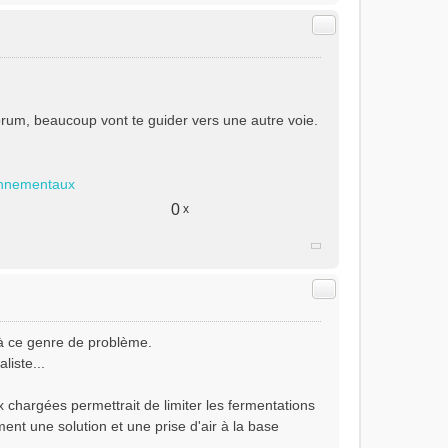
Citer
forum, beaucoup vont te guider vers une autre voie.
ronnementaux
0
x
Citer
 à ce genre de problème.
liste...
 chargées permettrait de limiter les fermentations
nt une solution et une prise d'air à la base