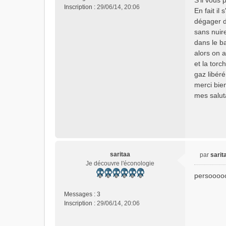
S'il vous p
s
Inscription :
29/06/14, 20:06
En fait i
a
dégager d
g
e
sans nuir
n
dans le b
o
alors on 
n
et la tor
l
gaz libéré
u
merci bie
mes salut
saritaa
par
sarit
M
Je découvre l'éconologie
e
persooo
s
s
Messages :
3
a
Inscription :
29/06/14, 20:06
g
e
n