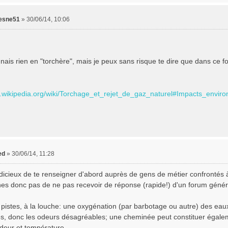
esne51
»
30/06/14, 10:06
nnais rien en "torchère", mais je peux sans risque te dire que dans ce 
/fr.wikipedia.org/wiki/Torchage_et_rejet_de_gaz_naturel#Impacts_envi
ed
»
30/06/14, 11:28
 judicieux de te renseigner d'abord auprès de gens de métier confrontés
nes donc pas de ne pas recevoir de réponse (rapide!) d'un forum généra
pistes, à la louche: une oxygénation (par barbotage ou autre) des eaux
s, donc les odeurs désagréables; une cheminée peut constituer égaleme
odeur et température...