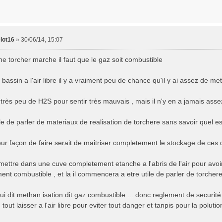
lot16
»
30/06/14, 15:07
ne torcher marche il faut que le gaz soit combustible
n bassin a l'air libre il y a vraiment peu de chance qu'il y ai assez de 
de très peu de H2S pour sentir très mauvais , mais il n'y en a jamais ass
le de parler de materiaux de realisation de torchere sans savoir quel es
eur façon de faire serait de maitriser completement le stockage de ces
s mettre dans une cuve completement etanche a l'abris de l'air pour avo
ent combustible , et la il commencera a etre utile de parler de torcher
ui dit methan isation dit gaz combustible ... donc reglement de securité
: tout laisser a l'air libre pour eviter tout danger et tanpis pour la polutio