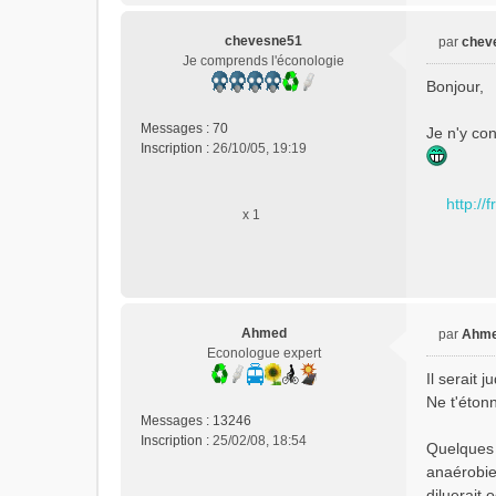
o
n
chevesne51
par
chev
M
l
Je comprends l'éconologie
e
u
Bonjour,
s
s
Messages :
70
Je n'y co
a
Inscription :
26/10/05, 19:19
g
e
n
http:/
x 1
o
n
l
u
Ahmed
par
Ahm
M
Econologue expert
e
Il serait
s
Ne t'éton
s
Messages :
13246
a
Inscription :
25/02/08, 18:54
Quelques 
g
e
anaérobie
n
diluerait 