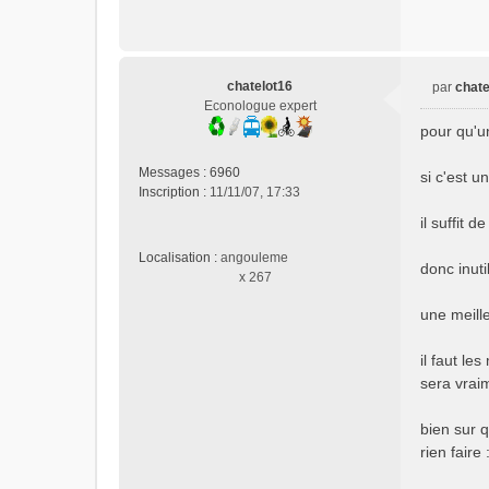
n
o
n
l
chatelot16
par
chate
u
M
Econologue expert
e
pour qu'u
s
s
Messages :
6960
si c'est u
a
Inscription :
11/11/07, 17:33
g
e
il suffit 
n
Localisation :
angouleme
o
donc inuti
x 267
n
l
une meill
u
il faut le
sera vraim
bien sur q
rien faire 