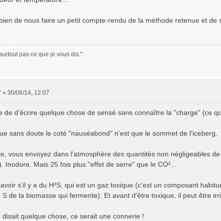
 bien de nous faire un petit compte-rendu de la méthode retenue et de se
surtout pas ce que je vous dis."
7
»
30/06/14, 12:07
e de d'écrire quelque chose de sensé sans connaître la "charge" (ce qu'
que sans doute le coté "nauséabond" n'est que le sommet de l'iceberg.
e, vous envoyez dans l'atmosphère des quantités non négligeables de
 Inodore. Mais 25 fois plus "effet de serre" que le CO²...
avoir s'il y a du H²S, qui est un gaz toxique (c'est un composant habit
S de la biomasse qui fermente). Et avant d'être toxique, il peut être irri
n disait quelque chose, ce serait une connerie !