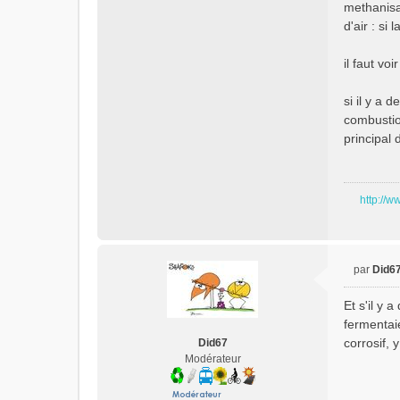
methanisa
d'air : si
il faut voi
si il y a 
combustio
principal 
http://w
par
Did6
M
e
Et s'il y 
s
fermentaie
s
corrosif, 
Did67
a
Modérateur
g
e
n