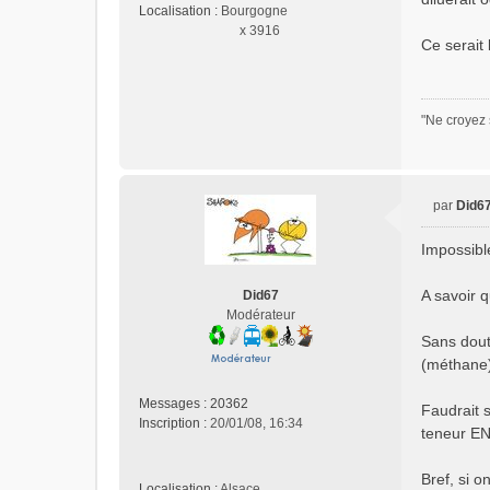
Localisation :
Bourgogne
o
x 3916
n
Ce serait
l
u
"Ne croyez 
par
Did6
M
e
Impossibl
s
s
A savoir 
Did67
a
Modérateur
g
e
Sans dout
n
(méthane).
o
n
Messages :
20362
Faudrait s
l
Inscription :
20/01/08, 16:34
teneur EN 
u
Bref, si o
Localisation :
Alsace