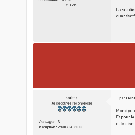
x 8695
La solutio
quantitati
saritaa
par
sarit
M
Je découvre l'éconologie
e
Merci pou
s
Et pour l
s
Messages :
3
et le diam
a
Inscription :
29/06/14, 20:06
g
e