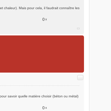
t chaleur). Mais pour cela, il faudrait connaître les
0
x
Citer
our savoir quelle matière choisir (béton ou métal)
0
x