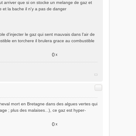
t arriver que si on stocke un melange de gaz et
e et la bache il n'y a pas de danger
ble d'injecter le gaz qui sent mauvais dans l'air de
tible en torchere il brulera grace au combustible
0
x
Citer
le cheval mort en Bretagne dans des algues vertes qui
age ; plus des malaises...), ce gaz est hyper-
0
x