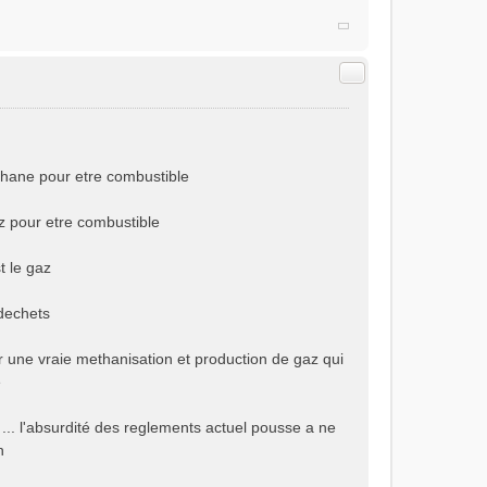
Citer
methane pour etre combustible
ez pour etre combustible
t le gaz
 dechets
ir une vraie methanisation et production de gaz qui
e
 ... l'absurdité des reglements actuel pousse a ne
n