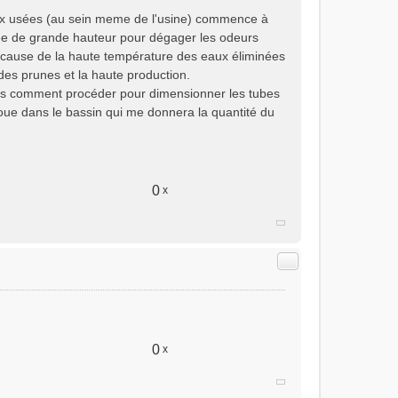
eaux usées (au sein meme de l'usine) commence à
née de grande hauteur pour dégager les odeurs
à cause de la haute température des eaux éliminées
des prunes et la haute production.
 pas comment procéder pour dimensionner les tubes
boue dans le bassin qui me donnera la quantité du
0
x
Citer
0
x