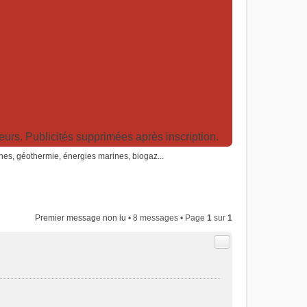
rs. Publicités supprimées après inscription.
nes, géothermie, énergies marines, biogaz...
Premier message non lu
• 8 messages • Page
1
sur
1
Citer