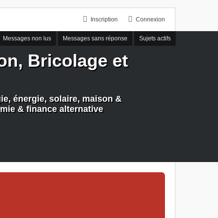
Inscription
Connexion
Messages non lus
Messages sans réponse
Sujets actifs
n, Bricolage et
e, énergie, solaire, maison &
mie & finance alternative