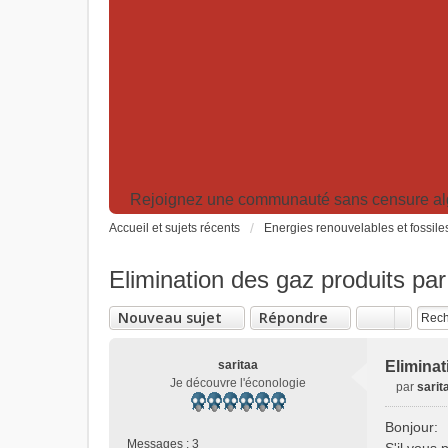
Rejoignez une communauté sans censure algor
Accueil et sujets récents
Energies renouvelables et fossile
Elimination des gaz produits par 
Nouveau sujet
Répondre
saritaa
Eliminat
Je découvre l'éconologie
par
sarit
M
e
Bonjour:
s
Messages :
3