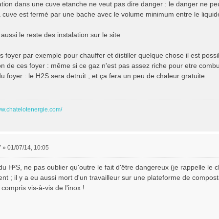
tion dans une cuve etanche ne veut pas dire danger : le danger ne peu
 la cuve est fermé par une bache avec le volume minimum entre le liquid
r aussi le reste des instalation sur le site
des foyer par exemple pour chauffer et distiller quelque chose il est possi
n de ces foyer : même si ce gaz n'est pas assez riche pour etre combus
du foyer : le H2S sera detruit , et ça fera un peu de chaleur gratuite
ww.chatelotenergie.com/
7
»
01/07/14, 10:05
a du H²S, ne pas oublier qu'outre le fait d'être dangereux (je rappelle 
nt ; il y a eu aussi mort d'un travailleur sur une plateforme de compost
y compris vis-à-vis de l'inox !