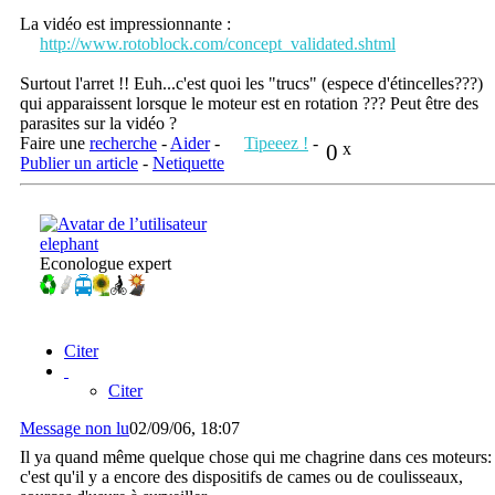
La vidéo est impressionnante :
http://www.rotoblock.com/concept_validated.shtml
Surtout l'arret !! Euh...c'est quoi les "trucs" (espece d'étincelles???)
qui apparaissent lorsque le moteur est en rotation ??? Peut être des
parasites sur la vidéo ?
Faire une
recherche
-
Aider
-
Tipeeez !
-
0
x
Publier un article
-
Netiquette
elephant
Econologue expert
Citer
Citer
Message non lu
02/09/06, 18:07
Il ya quand même quelque chose qui me chagrine dans ces moteurs:
c'est qu'il y a encore des dispositifs de cames ou de coulisseaux,