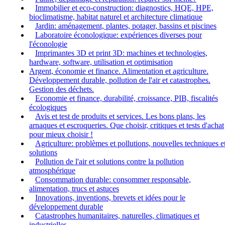
Immobilier et eco-construction: diagnostics, HQE, HPE,
bioclimatisme, habitat naturel et architecture climatique
Jardin: aménagement, plantes, potager, bassins et piscines
Laboratoire éconologique: expériences diverses pour
l'éconologie
Imprimantes 3D et print 3D: machines et technologies,
hardware, software, utilisation et optimisation
Argent, économie et finance. Alimentation et agriculture.
Développement durable, pollution de l'air et catastrophes.
Gestion des déchets.
Economie et finance, durabilité, croissance, PIB, fiscalités
écologiques
Avis et test de produits et services. Les bons plans, les
arnaques et escroqueries. Que choisir, critiques et tests d'achat
pour mieux choisir !
Agriculture: problèmes et pollutions, nouvelles techniques e
solutions
Pollution de l'air et solutions contre la pollution
atmosphérique
Consommation durable: consommer responsable,
alimentation, trucs et astuces
Innovations, inventions, brevets et idées pour le
développement durable
Catastrophes humanitaires, naturelles, climatiques et
industrielles