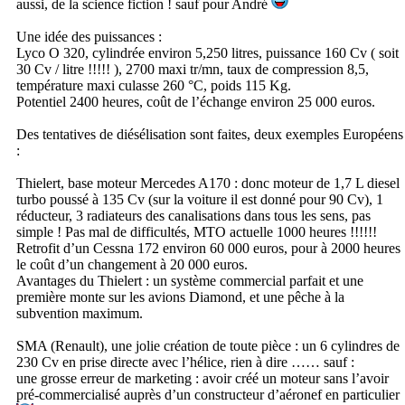
aussi, de la science fiction ! sauf pour André
Une idée des puissances :
Lyco O 320, cylindrée environ 5,250 litres, puissance 160 Cv ( soit
30 Cv / litre !!!!! ), 2700 maxi tr/mn, taux de compression 8,5,
température maxi culasse 260 °C, poids 115 Kg.
Potentiel 2400 heures, coût de l’échange environ 25 000 euros.
Des tentatives de diésélisation sont faites, deux exemples Européens
:
Thielert, base moteur Mercedes A170 : donc moteur de 1,7 L diesel
turbo poussé à 135 Cv (sur la voiture il est donné pour 90 Cv), 1
réducteur, 3 radiateurs des canalisations dans tous les sens, pas
simple ! Pas mal de difficultés, MTO actuelle 1000 heures !!!!!!
Retrofit d’un Cessna 172 environ 60 000 euros, pour à 2000 heures
le coût d’un changement à 20 000 euros.
Avantages du Thielert : un système commercial parfait et une
première monte sur les avions Diamond, et une pêche à la
subvention maximum.
SMA (Renault), une jolie création de toute pièce : un 6 cylindres de
230 Cv en prise directe avec l’hélice, rien à dire …… sauf :
une grosse erreur de marketing : avoir créé un moteur sans l’avoir
pré-commercialisé auprès d’un constructeur d’aéronef en particulier