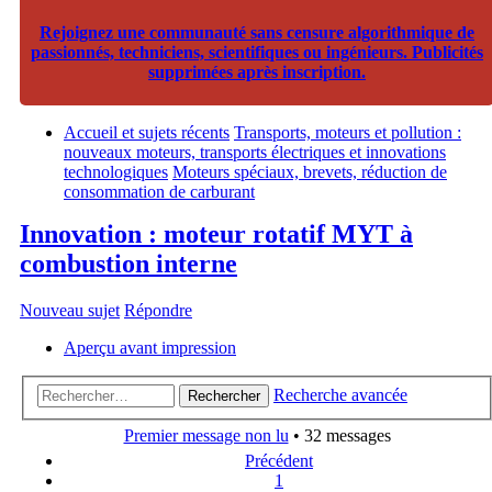
Rejoignez une communauté sans censure algorithmique de
passionnés, techniciens, scientifiques ou ingénieurs. Publicités
supprimées après inscription.
Accueil et sujets récents
Transports, moteurs et pollution :
nouveaux moteurs, transports électriques et innovations
technologiques
Moteurs spéciaux, brevets, réduction de
consommation de carburant
Innovation : moteur rotatif MYT à
combustion interne
Nouveau sujet
Répondre
Aperçu avant impression
Recherche avancée
Rechercher
Premier message non lu
• 32 messages
Précédent
1