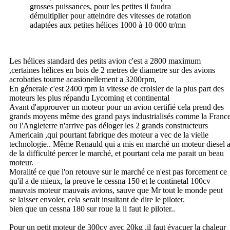
grosses puissances, pour les petites il faudra
démultiplier pour atteindre des vitesses de rotation
adaptées aux petites hélices 1000 à 10 000 tr/mn
Les hélices standard des petits avion c'est a 2800 maximum
,certaines hélices en bois de 2 metres de diametre sur des avions
acrobaties tourne acasionellement a 3200rpm,
En génerale c'est 2400 rpm la vitesse de croisier de la plus part des
moteurs les plus répandu Lycoming et continental
Avant d'approuver un moteur pour un avion certifié cela prend des
grands moyens même des grand pays industrialisés comme la Franc
ou l'Angleterre n'arrive pas déloger les 2 grands constructeurs
Americain ,qui pourtant fabrique des moteur a vec de la vielle
technologie.. Même Renauld qui a mis en marché un moteur diesel 
de la difficulté percer le marché, et pourtant cela me parait un beau
moteur.
Moralité ce que l'on retouve sur le marché ce n'est pas forcement ce
qu'il a de mieux, la preuve le cessna 150 et le continetal 100cv
mauvais moteur mauvais avions, sauve que Mr tout le monde peut
se laisser envoler, cela serait insultant de dire le piloter.
bien que un cessna 180 sur roue la il faut le piloter..
Pour un petit moteur de 300cv avec 20kg ,il faut évacuer la chaleur