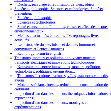
Déchets, recyclage et réutilisation de vieux objets
Société et philosophie. Sciences et technologies. Santé et
prévention.
Société et philosophie
Sciences et technologies
Santé et prévention. Pollutions, causes et effets des risques
environnementaux
Medias et actualités: émissions TV, reportages, livres,
actualités...
Le bistrot: vie du site, loisirs et détente, humour et
convivialité et Petites Annonces
Econology forum in english
Transports, moteurs et pollution : nouveaux moteurs,
transports électriques et innovations technologiques
Nouveaux transports: innovations, moteurs, pollution,
technologies, politiques, organisation...
Transports électriques: voitures, vélos, transports collectifs,
avions...
Moteurs spéciaux, brevets, réduction de consommation de
carburant
Injection d'eau dans les moteurs thermiques : informations e
explications
Injection d'eau dans les moteurs: montages et
expérimentations