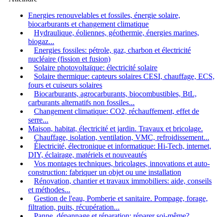
Energies renouvelables et fossiles, énergie solaire,
biocarburants et changement climatique
Hydraulique, éoliennes, géothermie, énergies marines,
biogaz...
Energies fossiles: pétrole, gaz, charbon et électricité
nucléaire (fission et fusion)
Solaire photovoltaïque: électricité solaire
Solaire thermique: capteurs solaires CESI, chauffage, ECS,
fours et cuiseurs solaires
Biocarburants, agrocarburants, biocombustibles, BtL,
carburants alternatifs non fossiles...
Changement climatique: CO2, réchauffement, effet de
serre...
Maison, habitat, électricité et jardin. Travaux et bricolage.
Chauffage, isolation, ventilation, VMC, refroidissement...
Électricité, électronique et informatique: Hi-Tech, internet,
DIY, éclairage, matériels et nouveautés
Vos montages techniques, bricolages, innovations et auto-
construction: fabriquer un objet ou une installation
Rénovation, chantier et travaux immobiliers: aide, conseils
et méthodes...
Gestion de l'eau, Pomberie et sanitaire. Pompage, forage,
filtration, puits, récupération...
Panne, dépannage et réparation: réparer soi-même?