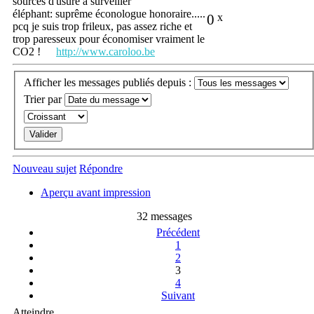
sources d'usure à surveiller
éléphant: suprême éconologue honoraire.....
0
x
pcq je suis trop frileux, pas assez riche et
trop paresseux pour économiser vraiment le
CO2 !
http://www.caroloo.be
Afficher les messages publiés depuis :
Trier par
Nouveau sujet
Répondre
Aperçu avant impression
32 messages
Précédent
1
2
3
4
Suivant
Atteindre