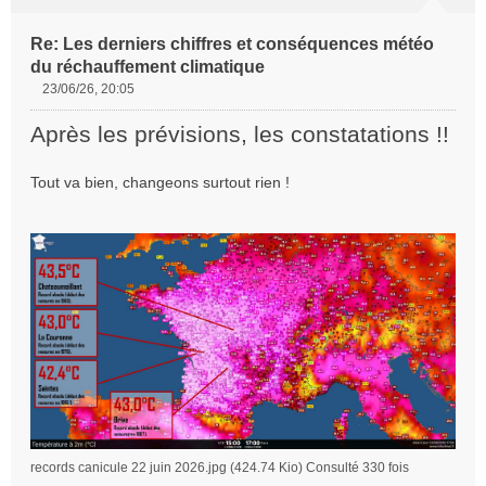
Re: Les derniers chiffres et conséquences météo
du réchauffement climatique
23/06/26, 20:05
M
e
Après les prévisions, les constatations !!
s
s
Tout va bien, changeons surtout rien !
a
g
e
n
o
n
l
u
records canicule 22 juin 2026.jpg (424.74 Kio) Consulté 330 fois