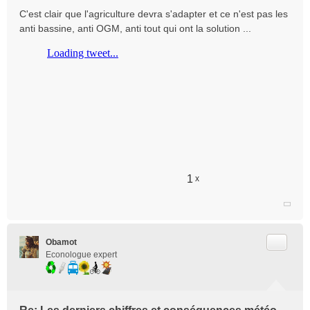
e
C'est clair que l'agriculture devra s'adapter et ce n'est pas les
s
anti bassine, anti OGM, anti tout qui ont la solution ...
s
a
g
e
n
o
n
l
u
1
x
Citer
Obamot
Econologue expert