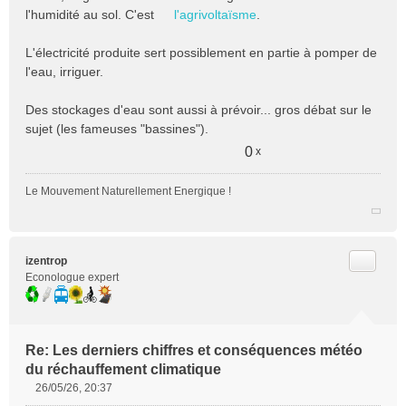
l'humidité au sol. C'est
l'agrivoltaïsme
.
L'électricité produite sert possiblement en partie à pomper de
l'eau, irriguer.
Des stockages d'eau sont aussi à prévoir... gros débat sur le
sujet (les fameuses "bassines").
0
x
Le Mouvement Naturellement Energique !
Citer
izentrop
Econologue expert
Re: Les derniers chiffres et conséquences météo
du réchauffement climatique
26/05/26, 20:37
M