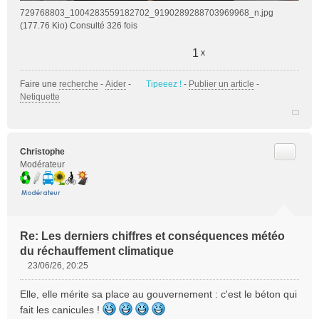
729768803_1004283559182702_9190289288703969968_n.jpg
(177.76 Kio) Consulté 326 fois
1
x
Faire une
recherche
-
Aider
-
Tipeeez !
-
Publier un article
-
Netiquette
Citer
Christophe
Modérateur
Re: Les derniers chiffres et conséquences météo
du réchauffement climatique
23/06/26, 20:25
M
e
Elle, elle mérite sa place au gouvernement : c'est le béton qui
s
fait les canicules !
s