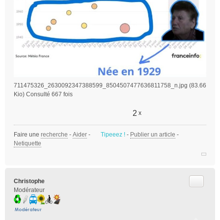
711475326_2630092347388599_8504507477636811758_n.jpg (83.66
Kio) Consulté 667 fois
2
x
Faire une
recherche
-
Aider
-
Tipeeez !
-
Publier un article
-
Netiquette
Citer
Christophe
Modérateur