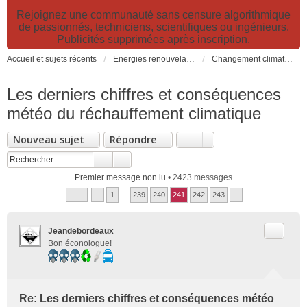
Rejoignez une communauté sans censure algorithmique
de passionnés, techniciens, scientifiques ou ingénieurs.
Publicités supprimées après inscription.
Accueil et sujets récents
Energies renouvelables et fossiles, énergie solaire, biocarburants et changement climatique
Changement climatique: CO2, réchauffement, effet de serre...
Les derniers chiffres et conséquences
météo du réchauffement climatique
Nouveau sujet
Répondre
Premier message non lu
• 2423 messages
1
…
239
240
241
242
243
Citer
Jeandebordeaux
Bon éconologue!
Re: Les derniers chiffres et conséquences météo