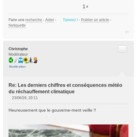
1
x
Faire une
recherche
-
Aider
-
Tipeeez !
-
Publier un article
-
Netiquette
Citer
Christophe
Modérateur
Re: Les derniers chiffres et conséquences météo
du réchauffement climatique
23/06/26, 20:11
M
e
Heureusement que le gouverne-ment veille !!
s
s
a
g
e