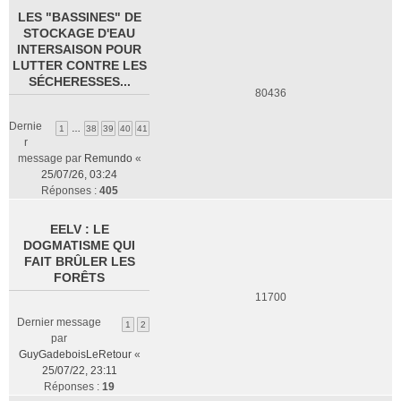
LES "BASSINES" DE
STOCKAGE D'EAU
INTERSAISON POUR
LUTTER CONTRE LES
SÉCHERESSES...
80436
Dernie
1
…
38
39
40
41
r
message par
Remundo
«
25/07/26, 03:24
Réponses :
405
EELV : LE
DOGMATISME QUI
FAIT BRÛLER LES
FORÊTS
11700
Dernier message
1
2
par
GuyGadeboisLeRetour
«
25/07/22, 23:11
Réponses :
19