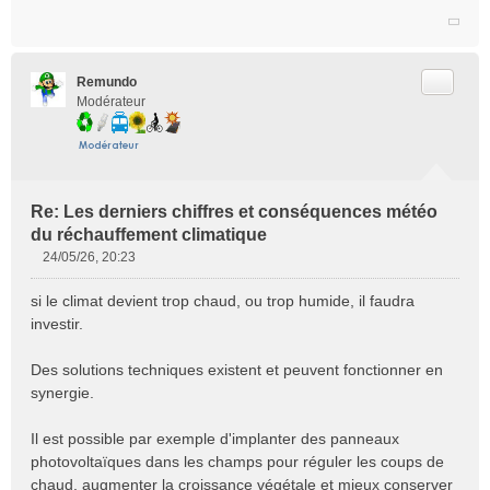
Citer
Remundo
Modérateur
Re: Les derniers chiffres et conséquences météo
du réchauffement climatique
24/05/26, 20:23
M
e
si le climat devient trop chaud, ou trop humide, il faudra
s
investir.
s
a
Des solutions techniques existent et peuvent fonctionner en
g
e
synergie.
n
o
Il est possible par exemple d'implanter des panneaux
n
photovoltaïques dans les champs pour réguler les coups de
l
chaud, augmenter la croissance végétale et mieux conserver
u