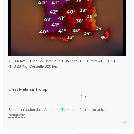
728449451_1265827782096369_3527852101817950419_n.jpg
(143.26 Kio) Consulté 320 fois
C'est Mélania Tromp ?
0
x
Faire une
recherche
-
Aider
-
Tipeeez !
-
Publier un article
-
Netiquette