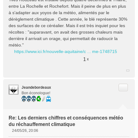
entre La Rochelle et Rochefort. Mais il peine de plus en plus
à s'adapter aux yoyos de la météo, alimentés par le
dérèglement climatique . Cette année, le blé représente 30%
des surfaces de ce céréalier. Mais il est très inquiet pour les
récoltes : "auparavant, on avait des grosses chaleurs mais
derrière il arrivait un orage, qui permettait de radoucir la
météo."
https://www.ici.fr/nouvelle-aquitaine/c ... me-1748715
1
x
Citer
Jeandebordeaux
Bon éconologue!
Re: Les derniers chiffres et conséquences météo
du réchauffement climatique
24/05/26, 20:06
M