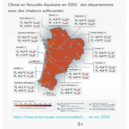
e
Climat en Nouvelle-Aquitaine en 2050 : des départements
s
avec des chaleurs suffocantes
s
a
g
e
n
o
n
l
u
https://www.linternaute.com/actualite/s ... ne-en-2050
0
x