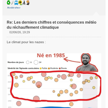
Re: Les derniers chiffres et conséquences météo
du réchauffement climatique
02/06/26, 19:29
M
e
Le climat pour les nazes :
s
s
a
g
e
n
o
n
l
u