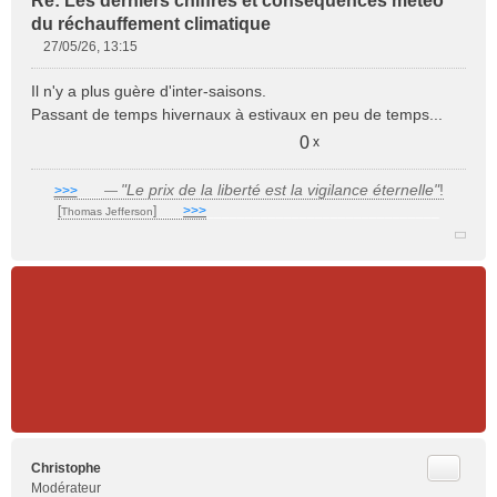
Re: Les derniers chiffres et conséquences météo
du réchauffement climatique
27/05/26, 13:15
M
e
Il n'y a plus guère d'inter-saisons.
s
Passant de temps hivernaux à estivaux en peu de temps...
s
a
0
x
g
e
"Le prix de la liberté est la vigilance éternelle"
!
>>>
___
—
n
[
]
___
>>>
______________________________
Thomas Jefferson
o
n
l
u
Citer
Christophe
Modérateur