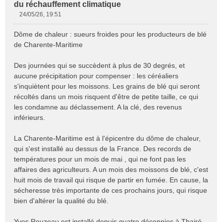
du réchauffement climatique
24/05/26, 19:51
M
e
Dôme de chaleur : sueurs froides pour les producteurs de blé
s
de Charente-Maritime
s
a
Des journées qui se succèdent à plus de 30 degrés, et
g
e
aucune précipitation pour compenser : les céréaliers
n
s'inquiètent pour les moissons. Les grains de blé qui seront
o
récoltés dans un mois risquent d'être de petite taille, ce qui
n
les condamne au déclassement. A la clé, des revenus
l
inférieurs.
u
La Charente-Maritime est à l'épicentre du dôme de chaleur,
qui s'est installé au dessus de la France. Des records de
températures pour un mois de mai , qui ne font pas les
affaires des agriculteurs. A un mois des moissons de blé, c'est
huit mois de travail qui risque de partir en fumée. En cause, la
sécheresse très importante de ces prochains jours, qui risque
bien d'altérer la qualité du blé.
Yves Rouzeau est installé depuis quatre décennies à Thairé,