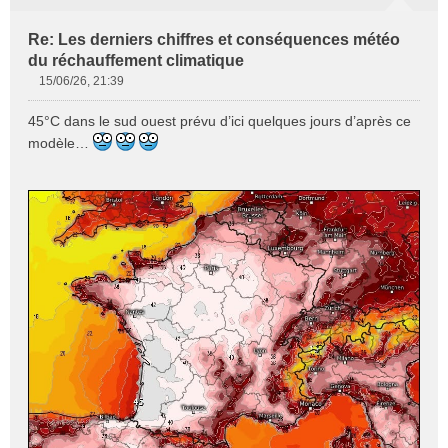
Re: Les derniers chiffres et conséquences météo
du réchauffement climatique
15/06/26, 21:39
M
e
45°C dans le sud ouest prévu d’ici quelques jours d’après ce
s
modèle…
s
a
g
e
n
o
n
l
u